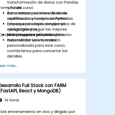
transformación de datos con Pandas
Formato del curso
y Polars.
Automatizar procesos de datos
Demostraciones interactivas de
repetitivos con scripts en Python.
codificación y breves conferencias.
Empaquetar scripts simples en
Ejercicios prácticos con ejemplos de
ejecutables y seguir las mejores
código guiados.
Opciones de personalización del curso
prácticas para proyectos.
Mini-proyectos prácticos para
automatizar tareas reales.
Para solicitar una formación
personalizada para este curso,
contáctenos para concertar los
detalles.
Leer más...
Desarrollo Full Stack con FARM
(FastAPI, React y MongoDB)
14 Horas
Este entrenamiento en vivo y dirigido por