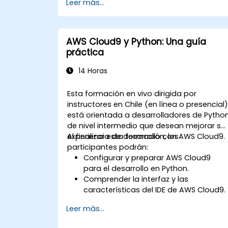
Leer más...
AWS Cloud9 y Python: Una guía
práctica
14 Horas
Esta formación en vivo dirigida por
instructores en Chile (en línea o presencial
está orientada a desarrolladores de Pytho
de nivel intermedio que desean mejorar su
experiencia de desarrollo con AWS Cloud9.
Al finalizar esta formación, los
participantes podrán:
Configurar y preparar AWS Cloud9
para el desarrollo en Python.
Comprender la interfaz y las
características del IDE de AWS Cloud9.
Escribir, depurar y desplegar
Leer más...
aplicaciones Python en AWS Cloud9.
Colaborar con otros desarrolladores