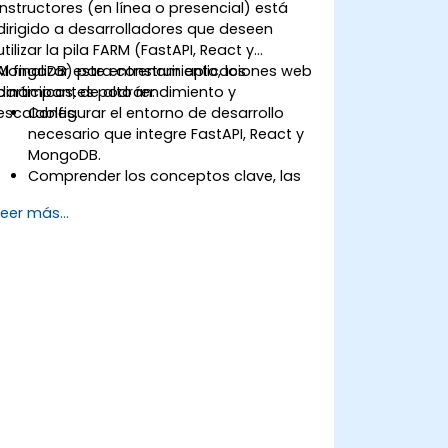
instructores (en línea o presencial) está
dirigido a desarrolladores que deseen
utilizar la pila FARM (FastAPI, React y
MongoDB) para construir aplicaciones web
Al finalizar este entrenamiento, los
dinámicas, de alto rendimiento y
participantes podrán:
escalables.
Configurar el entorno de desarrollo
necesario que integre FastAPI, React y
MongoDB.
Comprender los conceptos clave, las
características y los beneficios de la
Leer más...
pila FARM.
Aprender a construir APIs REST con
FastAPI.
Aprender a diseñar aplicaciones
interactivas con React.
Desarrollar, probar e implementar
aplicaciones (frontend y backend)
utilizando la pila FARM.