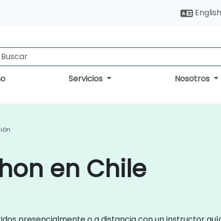
Englis
no
Servicios
Nosotros
ción
hon en Chile
idos presencialmente o a distancia con un instructor gu