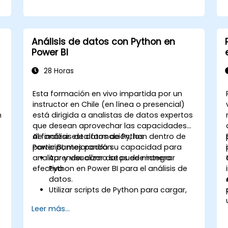
Análisis de datos con Python en
Power BI
28 Horas
Esta formación en vivo impartida por un
)
instructor en Chile (en línea o presencial)
n
está dirigida a analistas de datos expertos
que desean aprovechar las capacidades
de análisis de datos de Python dentro de
Al finalizar esta formación, los
Power BI, mejorando su capacidad para
participantes podrán:
analizar y visualizar datos de manera
Aprender cómo se puede integrar
efectiva.
Python en Power BI para el análisis de
datos.
Utilizar scripts de Python para cargar,
limpiar y preprocesar datos dentro del
Leer más...
entorno de Power BI.
Potenciar las capacidades de