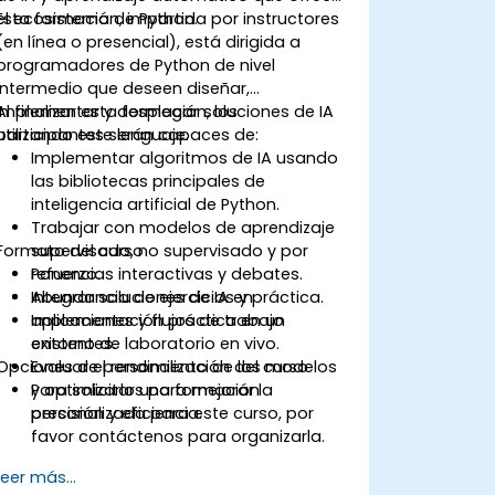
el ecosistema de Python.
Esta formación, impartida por instructores
(en línea o presencial), está dirigida a
programadores de Python de nivel
intermedio que deseen diseñar,
implementar y desplegar soluciones de IA
Al finalizar esta formación, los
utilizando este lenguaje.
participantes serán capaces de:
Implementar algoritmos de IA usando
las bibliotecas principales de
inteligencia artificial de Python.
Trabajar con modelos de aprendizaje
Formato del curso
supervisado, no supervisado y por
refuerzo.
Ponencias interactivas y debates.
Integrar soluciones de IA en
Abundancia de ejercicios y práctica.
aplicaciones y flujos de trabajo
Implementación práctica en un
existentes.
entorno de laboratorio en vivo.
Opciones de personalización del curso
Evaluar el rendimiento de los modelos
y optimizarlos para mejorar la
Para solicitar una formación
precisión y eficiencia.
personalizada para este curso, por
favor contáctenos para organizarla.
Leer más...