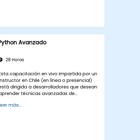
Python Avanzado
28 Horas
Esta capacitación en vivo impartida por un
instructor en Chile (en línea o presencial)
está dirigida a desarrolladores que desean
aprender técnicas avanzadas de
programación en Python, incluyendo cómo
Leer más...
aplicar este lenguaje versátil para resolver
problemas en áreas como aplicaciones
distribuidas, análisis y visualización de
datos, programación de interfaces de
usuario y scripts de mantenimiento.