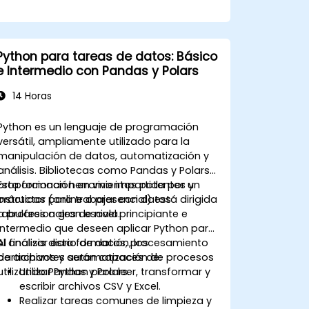
Python para tareas de datos: Básico
e Intermedio con Pandas y Polars
14 Horas
Python es un lenguaje de programación
versátil, ampliamente utilizado para la
manipulación de datos, automatización y
análisis. Bibliotecas como Pandas y Polars
proporcionan herramientas potentes y
Esta formación en vivo impartida por un
prácticas para trabajar con datos
instructor (online o presencial) está dirigida
tabulares a gran escala.
a profesionales de nivel principiante e
intermedio que deseen aplicar Python para
el análisis diario de datos, procesamiento
Al finalizar esta formación, los
de archivos y automatización de procesos
participantes serán capaces de:
utilizando Pandas y Polars.
Utilizar Python para leer, transformar y
escribir archivos CSV y Excel.
Realizar tareas comunes de limpieza y