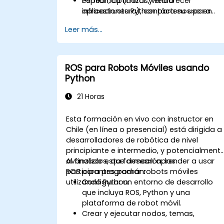
Perfilan, optimizar y endurecer
específica (datos, web o
aplicaciones Python para su uso en
infraestructura), contáctenos para
producción.
coordinarlo.
Leer más...
Empaquetar, distribuir e implementar
proyectos Python utilizando
herramientas modernas y
contenedores.
ROS para Robots Móviles usando
Python
21 Horas
Esta formación en vivo con instructor en
Chile (en línea o presencial) está dirigida a
desarrolladores de robótica de nivel
principiante e intermedio, y potencialment
avanzados, que desean aprender a usar
Al finalizar esta formación, los
ROS para programar robots móviles
participantes podrán:
utilizando Python.
Configurar un entorno de desarrollo
que incluya ROS, Python y una
plataforma de robot móvil.
Crear y ejecutar nodos, temas,
servicios y acciones de ROS utilizando