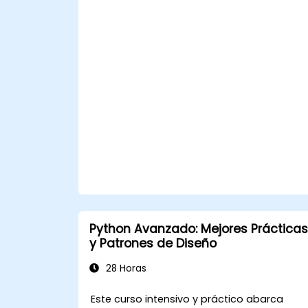
utilizando la plataforma AWS Cloud9.
Integrar AWS Cloud9 con otros
servicios de AWS para despliegues
avanzados.
Python Avanzado: Mejores Prácticas
y Patrones de Diseño
28 Horas
Este curso intensivo y práctico abarca