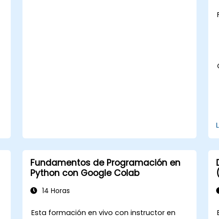
visualización de datos creando
visualizaciones personalizadas e
interactivas con Python.
Adquirir habilidades avanzadas de
análisis de datos mediante el uso de
Python.
Fundamentos de Programación en
Python con Google Colab
14 Horas
Esta formación en vivo con instructor en