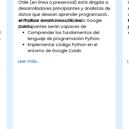
Chile (en línea o presencial) está dirigida a
desarrolladores principiantes y analistas de
datos que desean aprender programación
en Python desde cero utilizando Google
Al finalizar esta formación, los
Colab.
participantes serán capaces de:
l
Comprender los fundamentos del
s
lenguaje de programación Python.
Implementar código Python en el
entorno de Google Colab.
Utilizar estructuras de control para
Leer más...
gestionar el flujo de un programa en
.
Python.
Crear funciones para organizar y
reutilizar el código de manera efectiva.
Explorar y utilizar bibliotecas básicas
para la programación en Python.