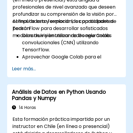
profesionales de nivel avanzado que deseen
profundizar su comprensión de la visión por
computadora y explorar las capacidades de
Al final de esta formación, los participantes
TensorFlow para desarrollar sofisticados
podrán:
modelos de visión utilizando Google Colab.
Construir y entrenar redes neuronales
convolucionales (CNN) utilizando
TensorFlow.
Aprovechar Google Colab para el
desarrollo escalable y eficiente de
Leer más...
modelos basados en la nube.
Implementar técnicas de
preprocesamiento de imágenes para
Análisis de Datos en Python Usando
tareas de visión por computadora.
Pandas y Numpy
Implementar modelos de visión por
computadora para aplicaciones del
14 Horas
mundo real.
Esta formación práctica impartida por un
Utilizar el aprendizaje por transferencia
instructor en Chile (en línea o presencial)
(transfer learning) para mejorar el