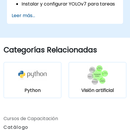
Instalar y configurar YOLOv7 para tareas
de detección de objetos.
Leer más...
Entrenar y probar modelos
personalizados de detección de objetos
usando YOLOv7.
Integrar YOLOv7 con otros frameworks y
herramientas de visión por computadora.
Categorías Relacionadas
Solucionar problemas comunes
relacionados con la implementación de
YOLOv7.
Python
Visión artificial
Cursos de Capacitación
Catálogo