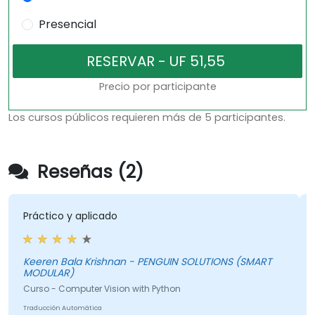
Presencial
Precio por participante
Los cursos públicos requieren más de 5 participantes.
Reseñas (2)
Práctico y aplicado
El fo
comen
conte
mucho
Keeren Bala Krishnan - PENGUIN SOLUTIONS (SMART
MODULAR)
un b
Curso - Computer Vision with Python
algun
entr
Anth
Traducción Automática