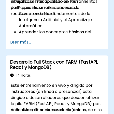
dibujo facial manual al uso de herramientas
Al finalizar esta capacitación, los
de IA para desarrollar sistemas de
participantes serán capaces de:
reconocimiento facial.
Comprender los fundamentos de la
Inteligencia Artificial y el Aprendizaje
Automático.
Aprender los conceptos básicos del
procesamiento digital de imágenes y su
Leer más...
aplicación en el reconocimiento facial.
Desarrollar habilidades para utilizar
herramientas y marcos de trabajo de IA
Desarrollo Full Stack con FARM (FastAPI,
con el fin de crear modelos de
React y MongoDB)
reconocimiento facial.
Adquirir experiencia práctica en la
14 Horas
creación, entrenamiento y prueba de
Este entrenamiento en vivo y dirigido por
sistemas de reconocimiento facial.
instructores (en línea o presencial) está
Comprender las consideraciones éticas y
dirigido a desarrolladores que deseen utilizar
las mejores prácticas en el uso de la
la pila FARM (FastAPI, React y MongoDB) para
tecnología de reconocimiento facial.
construir aplicaciones web dinámicas, de alto
Al finalizar este entrenamiento, los