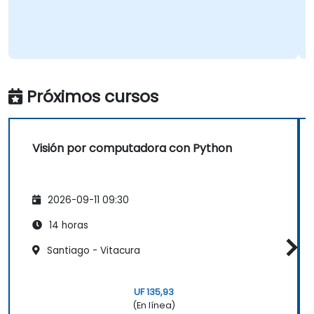
clasi
Curso
Traducc
Próximos cursos
Visión por computadora con Python
2026-09-11 09:30
14 horas
Santiago - Vitacura
UF 135,93
(En línea)