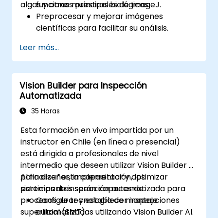
algas y otras muestras biológicas.
funciones principales de ImageJ.
Preprocesar y mejorar imágenes
científicas para facilitar su análisis.
Analizar imágenes de manera
Leer más...
cuantitativa, incluyendo el conteo de
células y la medición de áreas.
Automatizar tareas repetitivas mediante
Vision Builder para Inspección
macros y complementos (plugins).
Automatizada
Personalizar flujos de trabajo para
satisfacer necesidades específicas de
35 Horas
análisis de imágenes en investigaciones
Esta formación en vivo impartida por un
biológicas.
instructor en Chile (en línea o presencial)
está dirigida a profesionales de nivel
intermedio que deseen utilizar Vision Builder AI
para diseñar, implementar y optimizar
Al finalizar esta capacitación, los
sistemas de inspección automatizada para
participantes serán capaces de:
procesos de tecnología de montaje
Configurar y establecer inspecciones
superficial (SMT).
automatizadas utilizando Vision Builder AI.