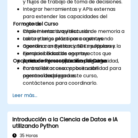
y flujos de trabajo de toma de decisiones.
Integrar herramientas y APIs externas
para extender las capacidades del
Formato del Curso
agente.
Implementar arquitecturas de memoria a
Clase interactiva y discusión.
corto y largo plazo para agentes.
Laboratorios prácticos construyendo
Coordinar orquestaciones multipaso y la
agentes con Python y SDKs populares.
composibilidad de agentes.
Ejercicios basados en proyectos que
Opciones de Personalización del Curso
Aplicar mejores prácticas de seguridad,
producen prototipos desplegables.
control de acceso y observabilidad para
Para solicitar una capacitación
agentes desplegados.
personalizada para este curso,
contáctenos para coordinarlo.
Leer más...
Introducción a la Ciencia de Datos e IA
utilizando Python
35 Horas