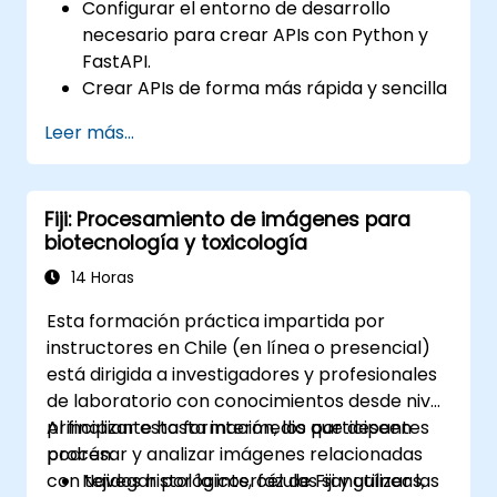
Configurar el entorno de desarrollo
necesario para crear APIs con Python y
FastAPI.
Crear APIs de forma más rápida y sencilla
utilizando la biblioteca FastAPI.
Leer más...
Aprender a crear modelos de datos y
esquemas basados en Pydantic y
OpenAPI.
Fiji: Procesamiento de imágenes para
Conectar APIs a una base de datos
biotecnología y toxicología
utilizando SQLAlchemy.
Implementar seguridad y autenticación
14 Horas
en las APIs mediante las herramientas de
Esta formación práctica impartida por
FastAPI.
instructores en Chile (en línea o presencial)
Construir imágenes de contenedores e
está dirigida a investigadores y profesionales
implementar APIs web en un servidor en
de laboratorio con conocimientos desde nivel
la nube.
principiante hasta intermedio que deseen
Al finalizar esta formación, los participantes
procesar y analizar imágenes relacionadas
podrán:
con tejidos histológicos, células sanguíneas,
Navegar por la interfaz de Fiji y utilizar las