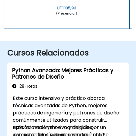
UF 1.135,93
(Presencial)
Cursos Relacionados
Python Avanzado: Mejores Prácticas y
Patrones de Diseño
28 Horas
Este curso intensivo y práctico abarca
técnicas avanzadas de Python, mejores
prácticas de ingeniería y patrones de diseño
comúnmente utilizados para construir
aplicaciones Python mantenibles,
Esta formación en vivo y dirigida por un
comprobables y de alto rendimiento. Se
instructor (en línea o presencial) está