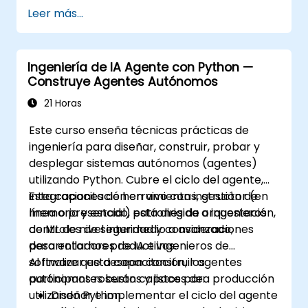
producción.
Leer más...
Empaquetar, distribuir e implementar
proyectos Python utilizando
herramientas modernas y contenedores.
Ingeniería de IA Agente con Python —
Construye Agentes Autónomos
21 Horas
Este curso enseña técnicas prácticas de
ingeniería para diseñar, construir, probar y
desplegar sistemas autónomos (agentes)
utilizando Python. Cubre el ciclo del agente,
integraciones de herramientas, gestión de
Esta capacitación en vivo con instructor (en
memoria y estado, patrones de orquestación,
línea o presencial) está dirigida a ingenieros
controles de seguridad y consideraciones
de ML de nivel intermedio a avanzado,
para entornos productivos.
desarrolladores de IA e ingenieros de
software que desean construir agentes
Al finalizar esta capacitación, los
autónomos robustos y listos para producción
participantes serán capaces de:
utilizando Python.
Diseñar e implementar el ciclo del agente