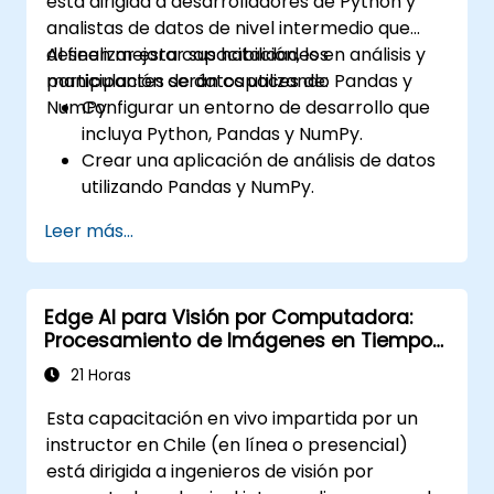
está dirigida a desarrolladores de Python y
rendimiento de los modelos CNN.
analistas de datos de nivel intermedio que
Visualizar e interpretar los resultados de
deseen mejorar sus habilidades en análisis y
Al finalizar esta capacitación, los
modelos de clasificación de imágenes.
manipulación de datos utilizando Pandas y
participantes serán capaces de:
NumPy.
Configurar un entorno de desarrollo que
incluya Python, Pandas y NumPy.
Crear una aplicación de análisis de datos
utilizando Pandas y NumPy.
Realizar operaciones avanzadas de
Leer más...
transformación, ordenamiento y filtrado
de datos.
Ejecutar operaciones de agregación y
Edge AI para Visión por Computadora:
analizar datos de series temporales.
Procesamiento de Imágenes en Tiempo
Visualizar datos mediante Matplotlib y
Real
otras bibliotecas de visualización.
21 Horas
Depurar y optimizar el código de análisis
Esta capacitación en vivo impartida por un
de datos.
instructor en Chile (en línea o presencial)
está dirigida a ingenieros de visión por