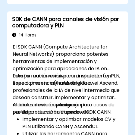
SDK de CANN para canales de visión por
computadora y PLN
14 Horas
El SDK CANN (Compute Architecture for
Neural Networks) proporciona potentes
herramientas de implementación y
optimización para aplicaciones de IA en
tiempo real en visión por computadora y PLN,
Esta formación en vivo con instructor (en
especialmente en hardware Huawei Ascend.
línea o presencial) está dirigida a
profesionales de la IA de nivel intermedio que
desean construir, implementar y optimizar
modelos de visión y lenguaje para casos de
Al finalizar esta capacitación, los
uso de producción utilizando el SDK CANN.
participantes serán capaces de:
Implementar y optimizar modelos CV y
PLN utilizando CANN y AscendCL.
Utilizar las herramientas CANN para