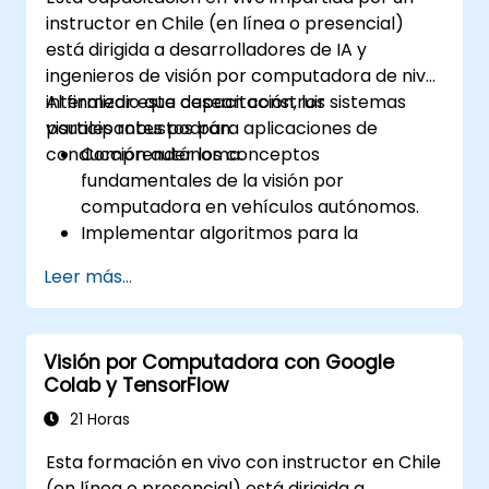
instructor en Chile (en línea o presencial)
está dirigida a desarrolladores de IA y
ingenieros de visión por computadora de nivel
intermedio que desean construir sistemas
Al finalizar esta capacitación, los
visuales robustos para aplicaciones de
participantes podrán:
conducción autónoma.
Comprender los conceptos
fundamentales de la visión por
computadora en vehículos autónomos.
Implementar algoritmos para la
detección de objetos, detección de
Leer más...
carriles y segmentación semántica.
Integrar sistemas visuales con otros
subsistemas del vehículo autónomo.
Visión por Computadora con Google
Aplicar técnicas de aprendizaje profundo
Colab y TensorFlow
para tareas avanzadas de percepción.
Evaluar el rendimiento de los modelos de
21 Horas
visión por computadora en escenarios del
Esta formación en vivo con instructor en Chile
mundo real.
(en línea o presencial) está dirigida a