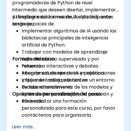
programadores de Python de nivel
intermedio que deseen diseñar, implementar
y desplegar soluciones de IA utilizando este
Al finalizar esta formación, los participantes
lenguaje.
serán capaces de:
Implementar algoritmos de IA usando las
bibliotecas principales de inteligencia
artificial de Python.
Trabajar con modelos de aprendizaje
Formato del curso
supervisado, no supervisado y por
refuerzo.
Ponencias interactivas y debates.
Integrar soluciones de IA en aplicaciones
Abundancia de ejercicios y práctica.
y flujos de trabajo existentes.
Implementación práctica en un entorno
Evaluar el rendimiento de los modelos y
de laboratorio en vivo.
Opciones de personalización del curso
optimizarlos para mejorar la precisión y
eficiencia.
Para solicitar una formación
personalizada para este curso, por favor
contáctenos para organizarla.
Leer más...