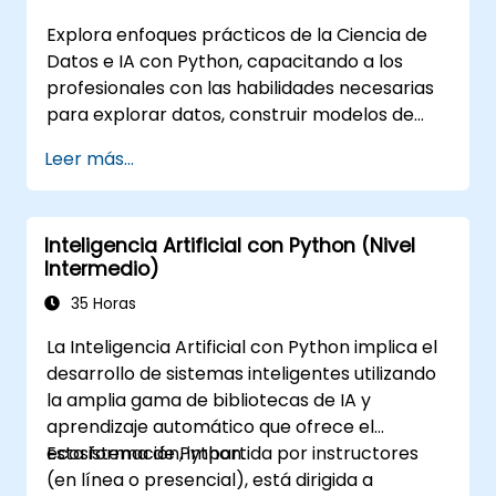
Explora enfoques prácticos de la Ciencia de
Datos e IA con Python, capacitando a los
profesionales con las habilidades necesarias
para explorar datos, construir modelos de
aprendizaje automático y desplegar
Leer más...
aplicaciones basadas en IA en entornos
empresariales. Aborda los flujos de trabajo
CRISP-DM, análisis estadístico, aprendizaje
Inteligencia Artificial con Python (Nivel
supervisado y no supervisado, aprendizaje
Intermedio)
profundo con Tensorflow, procesamiento del
lenguaje natural, big data con Spark y
35 Horas
narración de historias basada en datos. Ideal
La Inteligencia Artificial con Python implica el
para principiantes que buscan una
desarrollo de sistemas inteligentes utilizando
certificación en ciencia de datos con Python y
la amplia gama de bibliotecas de IA y
formación analítica orientada a la inserción
aprendizaje automático que ofrece el
laboral.
ecosistema de Python.
Esta formación, impartida por instructores
(en línea o presencial), está dirigida a