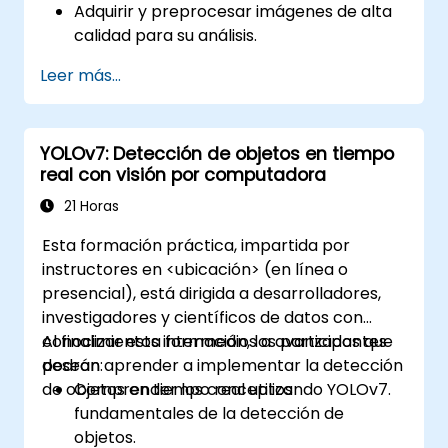
Adquirir y preprocesar imágenes de alta
calidad para su análisis.
Implementar decisiones basadas en
Leer más...
lógica para la detección de defectos y la
validación del proceso.
Generar informes de inspección y
YOLOv7: Detección de objetos en tiempo
optimizar el rendimiento del sistema.
real con visión por computadora
21 Horas
Esta formación práctica, impartida por
instructores en <ubicación> (en línea o
presencial), está dirigida a desarrolladores,
investigadores y científicos de datos con
conocimientos intermedios a avanzados que
Al finalizar esta formación, los participantes
desean aprender a implementar la detección
podrán:
de objetos en tiempo real utilizando YOLOv7.
Comprender los conceptos
fundamentales de la detección de
objetos.