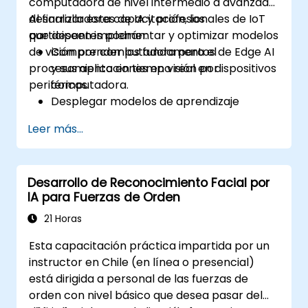
computadora de nivel intermedio a avanzado,
desarrolladores de IA y profesionales de IoT
Al finalizar esta capacitación, los
que deseen implementar y optimizar modelos
participantes podrán:
de visión por computadora para el
Comprender los fundamentos de Edge AI
procesamiento en tiempo real en dispositivos
y sus aplicaciones en visión por
periféricos.
computadora.
Desplegar modelos de aprendizaje
profundo optimizados en dispositivos
Leer más...
periféricos para el análisis de imágenes y
video en tiempo real.
Utilizar frameworks como TensorFlow
Desarrollo de Reconocimiento Facial por
Lite, OpenVINO y NVIDIA Jetson SDK para
IA para Fuerzas de Orden
el despliegue de modelos.
Optimizar modelos de IA para lograr
21 Horas
mayor rendimiento, eficiencia energética
Esta capacitación práctica impartida por un
e inferencia con baja latencia.
instructor en Chile (en línea o presencial)
está dirigida a personal de las fuerzas de
orden con nivel básico que desea pasar del