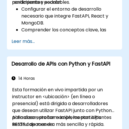
rendimiento y escalables.
participantes podrán:
Configurar el entorno de desarrollo
necesario que integre FastAPI, React y
MongoDB.
Comprender los conceptos clave, las
características y los beneficios de la pila
Leer más...
FARM.
Aprender a construir APIs REST con
FastAPI.
Desarrollo de APIs con Python y FastAPI
Aprender a diseñar aplicaciones
interactivas con React.
Desarrollar, probar e implementar
14 Horas
aplicaciones (frontend y backend)
Esta formación en vivo impartida por un
utilizando la pila FARM.
instructor en <ubicación> (en línea o
presencial) está dirigida a desarrolladores
que desean utilizar FastAPI junto con Python
para crear, probar e implementar APIs
Al finalizar esta formación, los participantes
RESTful de manera más sencilla y rápida.
serán capaces de: