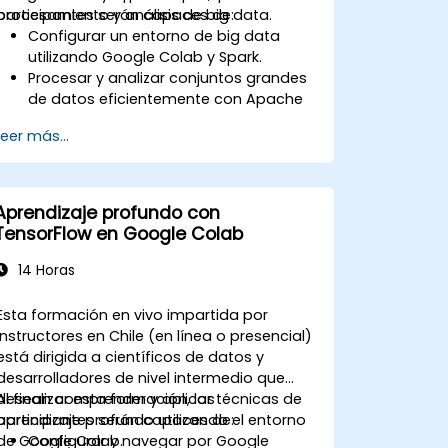
procesamiento y análisis de big data.
participantes serán capaces de:
Configurar un entorno de big data
utilizando Google Colab y Spark.
Procesar y analizar conjuntos grandes
de datos eficientemente con Apache
Spark.
Leer más...
Visualizar big data en un entorno
colaborativo.
Integrar Apache Spark con
herramientas basadas en la nube.
Aprendizaje profundo con
TensorFlow en Google Colab
14 Horas
Esta formación en vivo impartida por
instructores en Chile (en línea o presencial)
está dirigida a científicos de datos y
desarrolladores de nivel intermedio que
desean comprender y aplicar técnicas de
Al finalizar esta formación, los
aprendizaje profundo utilizando el entorno
participantes serán capaces de:
de Google Colab.
Configurar y navegar por Google