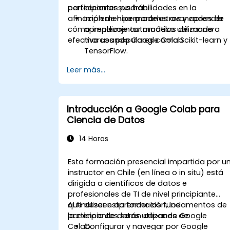
perfeccionar sus habilidades en la
participantes podrán:
afinación de hiperparámetros y aprender
Implementar modelos avanzados de
cómo implementar modelos de manera
aprendizaje automático utilizando
efectiva usando Google Colab.
marcos populares como Scikit-learn y
TensorFlow.
Optimizar el rendimiento del modelo
Leer más...
mediante la afinación de
hiperparámetros.
Implementar modelos de aprendizaje
automático en aplicaciones del
Introducción a Google Colab para
mundo real usando Google Colab.
Ciencia de Datos
Colaborar y gestionar proyectos de
aprendizaje automático a gran escala
14 Horas
en Google Colab.
Esta formación presencial impartida por u
instructor en Chile (en línea o in situ) está
dirigida a científicos de datos e
profesionales de TI de nivel principiante
que deseen aprender los fundamentos de
Al finalizar esta formación, los
la ciencia de datos utilizando Google
participantes serán capaces de:
Colab.
Configurar y navegar por Google