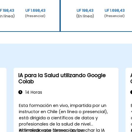
F 198,43
UF 1.698,43
UF 198,43
UF 1.698,43
En línea)
(En línea)
(Presencial)
(Presencial)
IA para la Salud utilizando Google
Colab
14 Horas
n
Esta formación en vivo, impartida por un
instructor en Chile (en línea o presencial),
está dirigida a científicos de datos y
profesionales de la salud de nivel
intermedio que deseen aprovechar la IA
Al finalizar esta formación, los