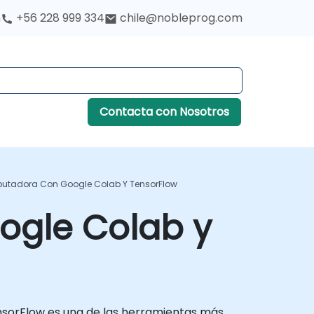
h
+56 228 999 334
chile@nobleprog.com
Contacta con Nosotros
putadora Con Google Colab Y TensorFlow
ogle Colab y
TensorFlow es una de las herramientas más