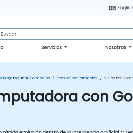
Englis
no
Servicios
Nosotros
ndizaje Profundo Formación
TensorFlow Formación
Visión Por Com
omputadora con Go
ápida evolución dentro de la inteligencia artificial, y 