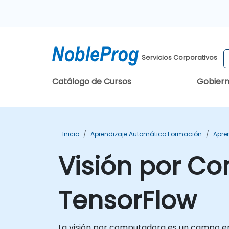
Servicios Corporativos
Catálogo de Cursos
Gobier
Inicio
Aprendizaje Automático Formación
Apre
Visión por C
TensorFlow
La visión por computadora es un campo en r