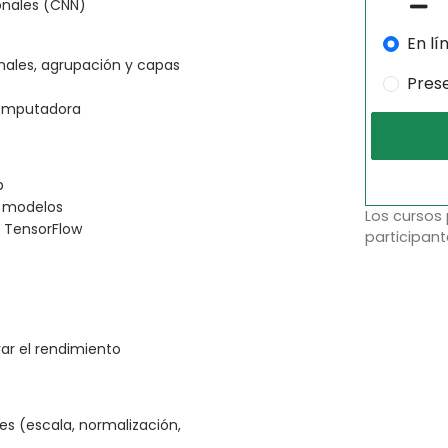
onales (CNN)
En lí
nales, agrupación y capas
Pres
 computadora
b
e modelos
Los cursos
 TensorFlow
participant
ar el rendimiento
 (escala, normalización,