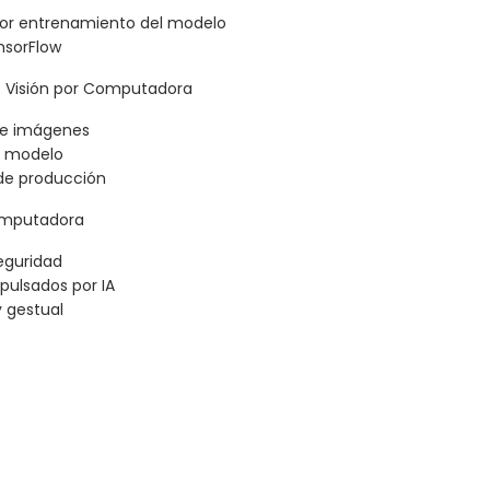
or entrenamiento del modelo
nsorFlow
 Visión por Computadora
de imágenes
el modelo
de producción
Computadora
seguridad
pulsados por IA
y gestual