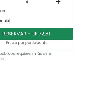
nea
encial
Precio por participante
 públicos requieren más de 5
es.