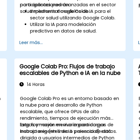
para aplicaciones avanzadas en el sector
participantes podrán:
salud mediante Google Colab.
Implementar modelos de IA para el
sector salud utilizando Google Colab.
Utilizar la IA para modelación
predictiva en datos de salud.
Analizar imágenes médicas con
Leer más...
técnicas impulsadas por IA.
Explorar las consideraciones éticas en
soluciones de salud basadas en IA.
Google Colab Pro: Flujos de trabajo
escalables de Python e IA en la nube
14 Horas
n
Google Colab Pro es un entorno basado en
la nube para el desarrollo de Python
escalable, que ofrece GPUs de alto
rendimiento, tiempos de ejecución más
largos y mayor memoria para cargas de
Esta formación en vivo impartida por
trabajo exigentes de IA y ciencia de datos.
instructores (en línea o presencial) está
dirigida a usuarios intermedios de Python