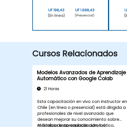
UF 198,43
UF 1.698,43
U
(En línea)
(
(Presencial)
Cursos Relacionados
Modelos Avanzados de Aprendizaje
Automático con Google Colab
21 Horas
Esta capacitación en vivo con instructor e
Chile (en línea o presencial) está dirigida a
profesionales de nivel avanzado que
desean mejorar su conocimiento sobre
modelos de aprendizaje automático,
Al finalizar esta capacitación, los