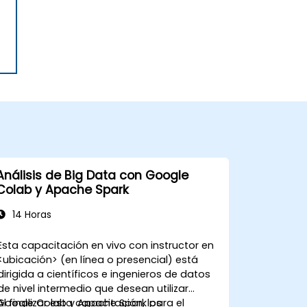
Análisis de Big Data con Google
Colab y Apache Spark
14 Horas
Esta capacitación en vivo con instructor en
<ubicación> (en línea o presencial) está
dirigida a científicos e ingenieros de datos
de nivel intermedio que desean utilizar
Google Colab y Apache Spark para el
Al finalizar esta capacitación, los