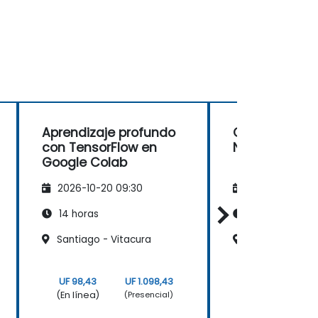
Aprendizaje profundo
Comprender 
con TensorFlow en
Neuronales P
Google Colab
2026-10-20 09:30
2026-11-03 09
14 horas
35 horas
Santiago - Vitacura
Santiago - El G
UF 98,43
UF 1.098,43
UF 309,38
(En línea)
(En línea)
(Presencial)