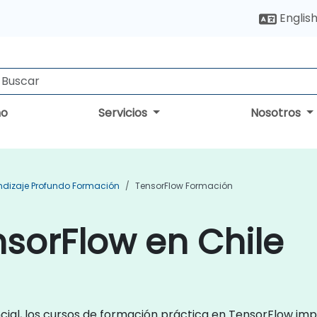
Englis
no
Servicios
Nosotros
ndizaje Profundo Formación
TensorFlow Formación
sorFlow en Chile
ial, los cursos de formación práctica en TensorFlow imp