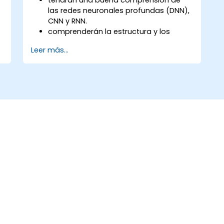
las redes neuronales profundas (DNN),
CNN y RNN.
comprenderán la estructura y los
mecanismos de despliegue de
Leer más...
TensorFlow.
podrán realizar tareas de instalación,
configuración del entorno de
producción y arquitectura.
podrán evaluar la calidad del código,
realizar depuración y monitoreo.
serán capaces de implementar
características avanzadas de
producción como el entrenamiento de
modelos, la construcción de gráficos y
el registro (logging).