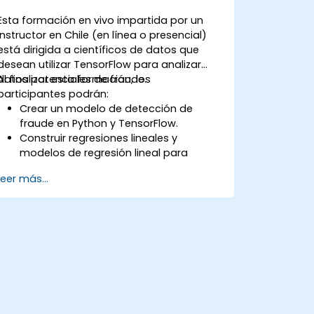
Esta formación en vivo impartida por un
instructor en Chile (en línea o presencial)
está dirigida a científicos de datos que
desean utilizar TensorFlow para analizar
datos potenciales de fraude.
Al finalizar esta formación, los
participantes podrán:
Crear un modelo de detección de
fraude en Python y TensorFlow.
Construir regresiones lineales y
modelos de regresión lineal para
predecir el fraude.
Leer más...
Desarrollar una aplicación de
inteligencia artificial completa para
analizar datos de fraude.