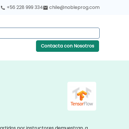
h
+56 228 999 334
chile@nobleprog.com
Contacta con Nosotros
artidos por instructores demuestran, a