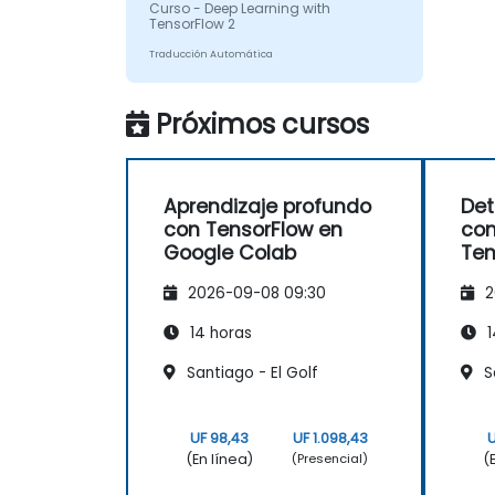
Curso - Deep Learning with
TensorFlow 2
Traducción Automática
Próximos cursos
Aprendizaje profundo
Det
con TensorFlow en
con
Google Colab
Ten
2026-09-08 09:30
2
14 horas
1
Santiago - El Golf
S
UF 98,43
UF 1.098,43
U
(En línea)
(
(Presencial)