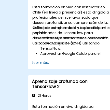
Esta formación en vivo con instructor en
Chile (en línea o presencial) está dirigida a
profesionales de nivel avanzado que
deseen profundizar su comprensión de la
visión por computadora y explorar las
Al final de esta formación, los participante
capacidades de TensorFlow para
podrán:
desarrollar sofisticados modelos de visión
Construir y entrenar redes neuronales
utilizando Google Colab.
convolucionales (CNN) utilizando
TensorFlow.
Aprovechar Google Colab para el
desarrollo escalable y eficiente de
Leer más...
modelos basados en la nube.
Implementar técnicas de
preprocesamiento de imágenes para
tareas de visión por computadora.
Aprendizaje profundo con
Implementar modelos de visión por
TensorFlow 2
computadora para aplicaciones del
mundo real.
21 Horas
Utilizar el aprendizaje por transferencia
(transfer learning) para mejorar el
Esta formación en vivo dirigida por