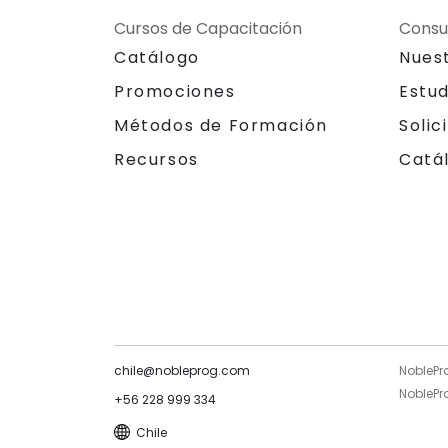
Cursos de Capacitación
Consu
Catálogo
Nues
Promociones
Estu
Métodos de Formación
Solic
Recursos
Catá
chile@nobleprog.com
NoblePr
NoblePro
+56 228 999 334
Chile