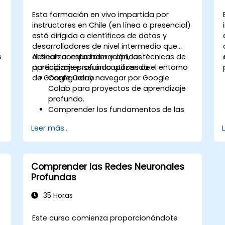
Esta formación en vivo impartida por
instructores en Chile (en línea o presencial)
está dirigida a científicos de datos y
desarrolladores de nivel intermedio que
s
desean comprender y aplicar técnicas de
Al finalizar esta formación, los
aprendizaje profundo utilizando el entorno
participantes serán capaces de:
de Google Colab.
Configurar y navegar por Google
Colab para proyectos de aprendizaje
profundo.
Comprender los fundamentos de las
redes neuronales.
Leer más...
Implementar modelos de aprendizaje
profundo utilizando TensorFlow.
Entrenar y evaluar modelos de
aprendizaje profundo.
Comprender las Redes Neuronales
Utilizar funciones avanzadas de
Profundas
TensorFlow para el aprendizaje
profundo.
35 Horas
Este curso comienza proporcionándote