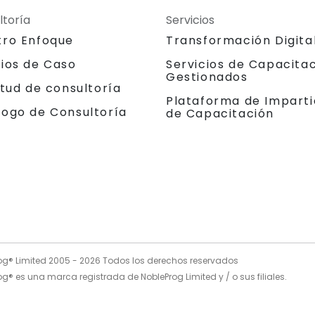
ltoría
Servicios
tro Enfoque
Transformación Digita
dios de Caso
Servicios de Capacita
Gestionados
itud de consultoría
Plataforma de Imparti
logo de Consultoría
de Capacitación
og® Limited 2005 -
2026
Todos los derechos reservados
g® es una marca registrada de NobleProg Limited y / o sus filiales.