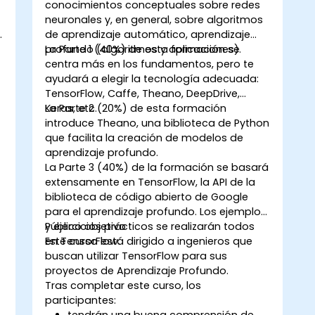
conocimientos conceptuales sobre redes
neuronales y, en general, sobre algoritmos
de aprendizaje automático, aprendizaje
profundo (algoritmos y aplicaciones).
La Parte 1 (40%) de esta formación se
centra más en los fundamentos, pero te
ayudará a elegir la tecnología adecuada:
TensorFlow, Caffe, Theano, DeepDrive,
Keras, etc.
La Parte 2 (20%) de esta formación
introduce Theano, una biblioteca de Python
que facilita la creación de modelos de
aprendizaje profundo.
La Parte 3 (40%) de la formación se basará
extensamente en TensorFlow, la API de la
biblioteca de código abierto de Google
para el aprendizaje profundo. Los ejemplos
y ejercicios prácticos se realizarán todos
Público objetivo
en TensorFlow.
Este curso está dirigido a ingenieros que
buscan utilizar TensorFlow para sus
proyectos de Aprendizaje Profundo.
Tras completar este curso, los
participantes:
tendrán una buena comprensión de