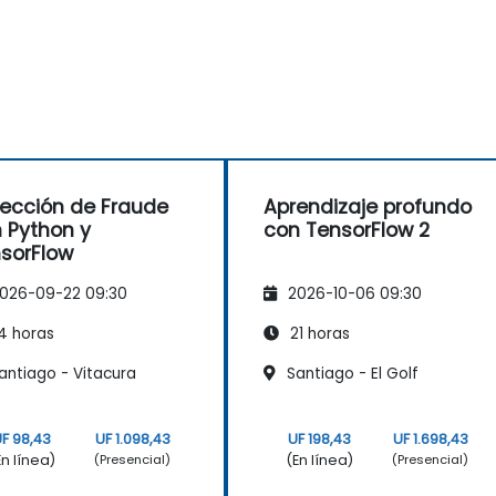
ección de Fraude
Aprendizaje profundo
 Python y
con TensorFlow 2
sorFlow
026-09-22 09:30
2026-10-06 09:30
4 horas
21 horas
antiago - Vitacura
Santiago - El Golf
F 98,43
UF 1.098,43
UF 198,43
UF 1.698,43
En línea)
(En línea)
(Presencial)
(Presencial)