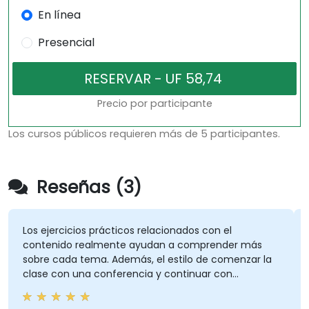
En línea
Presencial
Precio por participante
Los cursos públicos requieren más de 5 participantes.
Reseñas (3)
os ejercicios prácticos relacionados con el
Soport
ontenido realmente ayudan a comprender más
obre cada tema. Además, el estilo de comenzar la
lase con una conferencia y continuar con
jercicios prácticos es bueno y útil para relacionarlo
Curso 
on la conferencia presentada anteriormente.