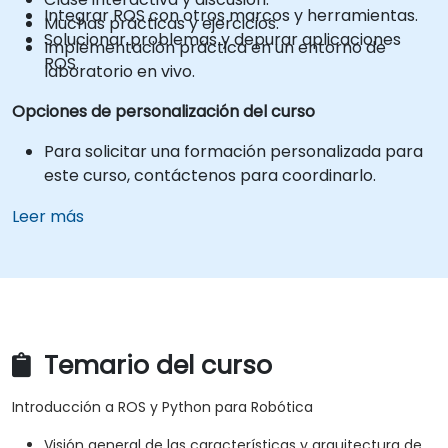
Integrar ROS con otros marcos y herramientas.
Muchas prácticas y ejercicios.
Solucionar problemas y depurar aplicaciones
Implementación práctica en un entorno de
ROS.
laboratorio en vivo.
Opciones de personalización del curso
Para solicitar una formación personalizada para
este curso, contáctenos para coordinarlo.
Leer más
Temario del curso
Introducción a ROS y Python para Robótica
Visión general de las características y arquitectura de