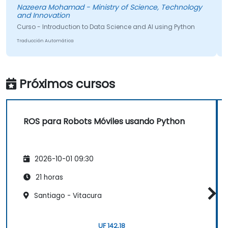
Traducci
azeera Mohamad - Ministry of Science, Technology
nd Innovation
urso - Introduction to Data Science and AI using Python
aducción Automática
Próximos cursos
ROS para Robots Móviles usando Python
2026-10-01 09:30
21 horas
Santiago - Vitacura
UF 142,18