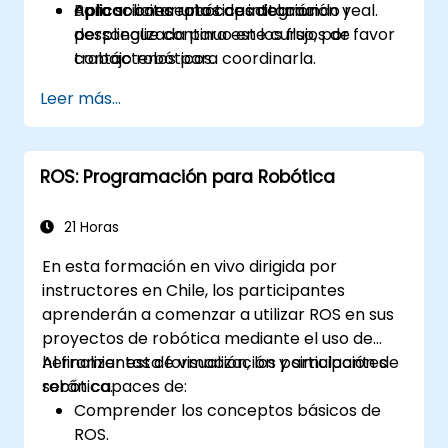
Aplicar conceptos de integración y
aplicaciones robóticas del mundo real.
Para solicitar una capacitación
despliegue continuo en los flujos de
personalizada para este curso, por favor
trabajo robóticos.
contáctenos para coordinarla.
Leer más...
ROS: Programación para Robótica
21 Horas
En esta formación en vivo dirigida por
instructores en Chile, los participantes
aprenderán a comenzar a utilizar ROS en sus
proyectos de robótica mediante el uso de
herramientas de visualización y simulación de
Al finalizar esta formación, los participantes
robótica.
serán capaces de:
Comprender los conceptos básicos de
ROS.