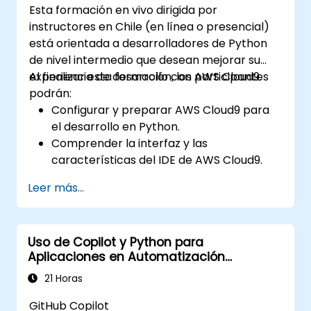
Esta formación en vivo dirigida por
MLlib y cuadernos Jupyter, facilitando un
instructores en Chile (en línea o presencial)
desarrollo práctico de IA. Ayuda a los
está orientada a desarrolladores de Python
profesionales a implementar modelos de
de nivel intermedio que desean mejorar su
aprendizaje automático aplicables, evaluar
experiencia de desarrollo con AWS Cloud9.
Al finalizar esta formación, los participantes
las limitaciones de los algoritmos y completar
podrán:
proyectos prácticos para resolver
Configurar y preparar AWS Cloud9 para
problemas del mundo real.
el desarrollo en Python.
Comprender la interfaz y las
características del IDE de AWS Cloud9.
Escribir, depurar y desplegar aplicaciones
Leer más...
Python en AWS Cloud9.
Colaborar con otros desarrolladores
utilizando la plataforma AWS Cloud9.
Uso de Copilot y Python para
Integrar AWS Cloud9 con otros servicios
Aplicaciones en Automatización
de AWS para despliegues avanzados.
Industrial
21 Horas
GitHub Copilot