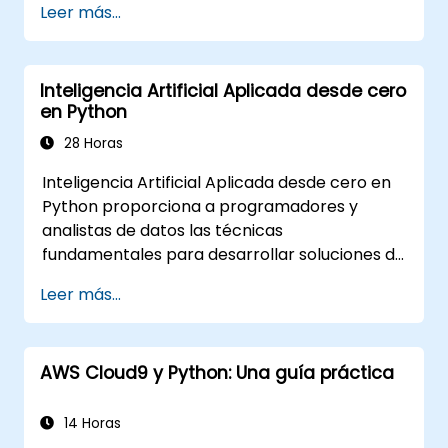
Leer más...
Inteligencia Artificial Aplicada desde cero
en Python
28 Horas
Inteligencia Artificial Aplicada desde cero en
Python proporciona a programadores y
analistas de datos las técnicas
fundamentales para desarrollar soluciones de
aprendizaje automático desde su base
Leer más...
utilizando Python. Aborda los principios clave
del aprendizaje supervisado (clasificación y
regresión), el aprendizaje no supervisado
AWS Cloud9 y Python: Una guía práctica
(agrupamiento y detección de anomalías) y
las arquitecturas avanzadas de redes
neuronales. Examina métodos comprobados
14 Horas
para trabajar con scikit-learn, Apache Spark