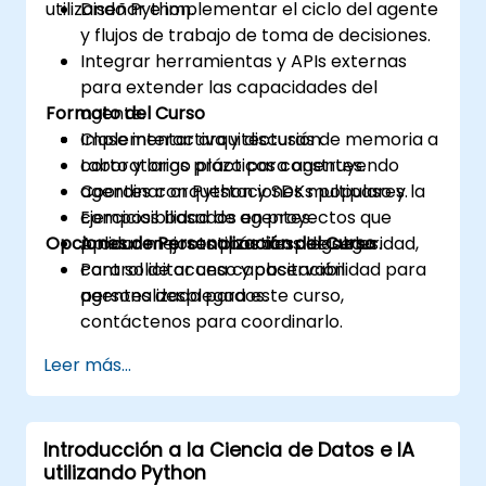
utilizando Python.
Diseñar e implementar el ciclo del agente
y flujos de trabajo de toma de decisiones.
Integrar herramientas y APIs externas
para extender las capacidades del
Formato del Curso
agente.
Implementar arquitecturas de memoria a
Clase interactiva y discusión.
corto y largo plazo para agentes.
Laboratorios prácticos construyendo
Coordinar orquestaciones multipaso y la
agentes con Python y SDKs populares.
composibilidad de agentes.
Ejercicios basados en proyectos que
Opciones de Personalización del Curso
Aplicar mejores prácticas de seguridad,
producen prototipos desplegables.
control de acceso y observabilidad para
Para solicitar una capacitación
agentes desplegados.
personalizada para este curso,
contáctenos para coordinarlo.
Leer más...
Introducción a la Ciencia de Datos e IA
utilizando Python