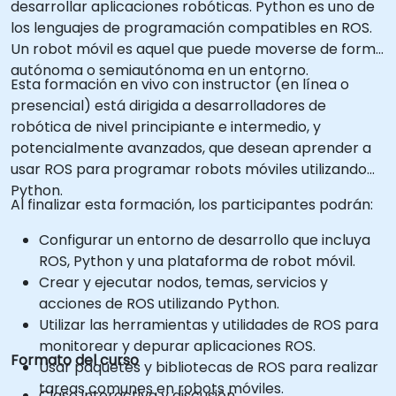
desarrollar aplicaciones robóticas. Python es uno de
los lenguajes de programación compatibles en ROS.
Un robot móvil es aquel que puede moverse de forma
autónoma o semiautónoma en un entorno.
Esta formación en vivo con instructor (en línea o
presencial) está dirigida a desarrolladores de
robótica de nivel principiante e intermedio, y
potencialmente avanzados, que desean aprender a
usar ROS para programar robots móviles utilizando
Python.
Al finalizar esta formación, los participantes podrán:
Configurar un entorno de desarrollo que incluya
ROS, Python y una plataforma de robot móvil.
Crear y ejecutar nodos, temas, servicios y
acciones de ROS utilizando Python.
Utilizar las herramientas y utilidades de ROS para
monitorear y depurar aplicaciones ROS.
Formato del curso
Usar paquetes y bibliotecas de ROS para realizar
tareas comunes en robots móviles.
Clase interactiva y discusión.