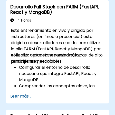
Ejecutar operaciones de agregación y
Desarrollo Full Stack con FARM (FastAPI,
analizar datos de series temporales.
React y MongoDB)
Visualizar datos mediante Matplotlib y
otras bibliotecas de visualización.
14 Horas
Depurar y optimizar el código de análisis
Este entrenamiento en vivo y dirigido por
de datos.
instructores (en línea o presencial) está
dirigido a desarrolladores que deseen utilizar
la pila FARM (FastAPI, React y MongoDB) para
construir aplicaciones web dinámicas, de alto
Al finalizar este entrenamiento, los
rendimiento y escalables.
participantes podrán:
Configurar el entorno de desarrollo
necesario que integre FastAPI, React y
MongoDB.
Comprender los conceptos clave, las
características y los beneficios de la pila
Leer más...
FARM.
Aprender a construir APIs REST con
FastAPI.