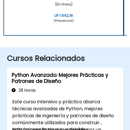
(En línea)
UF 1.642,18
(Presencial)
Cursos Relacionados
Python Avanzado: Mejores Prácticas y
Patrones de Diseño
28 Horas
Este curso intensivo y práctico abarca
técnicas avanzadas de Python, mejores
prácticas de ingeniería y patrones de diseño
comúnmente utilizados para construir
aplicaciones Python mantenibles,
Esta formación en vivo y dirigida por un