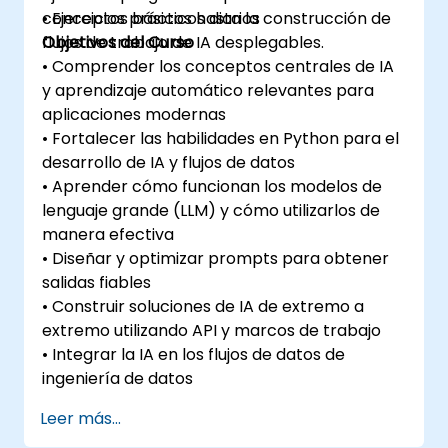
conceptos básicos hasta la construcción de
• Ejercicios prácticos diarios
flujos de trabajo de IA desplegables.
Objetivos del Curso
• Comprender los conceptos centrales de IA
y aprendizaje automático relevantes para
aplicaciones modernas
• Fortalecer las habilidades en Python para el
desarrollo de IA y flujos de datos
• Aprender cómo funcionan los modelos de
lenguaje grande (LLM) y cómo utilizarlos de
manera efectiva
• Diseñar y optimizar prompts para obtener
salidas fiables
• Construir soluciones de IA de extremo a
extremo utilizando API y marcos de trabajo
• Integrar la IA en los flujos de datos de
ingeniería de datos
Leer más...