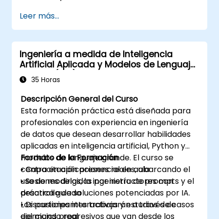
Leer más...
Ingeniería a medida de Inteligencia
Artificial Aplicada y Modelos de Lenguaje
Grande (LLM) con Python
35 Horas
Descripción General del Curso
Esta formación práctica está diseñada para
profesionales con experiencia en ingeniería
de datos que desean desarrollar habilidades
aplicadas en inteligencia artificial, Python y
modelos de lenguaje grande. El curso se
Formato de la Formación
centra en aplicaciones reales, abarcando el
• Capacitación presencial en aula
uso de modelos, la ingeniería de prompts y el
• Sesiones dirigidas por instructores con
desarrollo de soluciones potenciadas por IA.
práctica guiada
Los participantes trabajarán a través de
• Discusiones interactivas y estudios de casos
ejercicios progresivos que van desde los
del mundo real