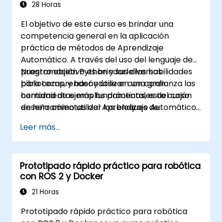
28 Horas
El objetivo de este curso es brindar una
competencia general en la aplicación
práctica de métodos de Aprendizaje
Automático. A través del uso del lenguaje de
programación Python y sus diversas
Nuestro objetivo es brindarle las habilidades
bibliotecas, y basándose en una gran
para comprender y utilizar con confianza las
cantidad de ejemplos prácticos, este curso
herramientas más fundamentales del cajón
enseña cómo utilizar los bloques de
de herramientas del Aprendizaje Automático
construcción más importantes del
y evitar las trampas comunes en las
Leer más...
Aprendizaje Automático, cómo tomar
aplicaciones de Ciencias de Datos.
decisiones sobre modelado de datos,
interpretar las salidas de los algoritmos y
Prototipado rápido práctico para robótica
validar los resultados.
con ROS 2 y Docker
21 Horas
Prototipado rápido práctico para robótica