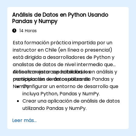
Análisis de Datos en Python Usando
Pandas y Numpy
14 Horas
Esta formación práctica impartida por un
instructor en Chile (en línea o presencial)
está dirigida a desarrolladores de Python y
analistas de datos de nivel intermedio que
deseen mejorar sus habilidades en análisis y
Al finalizar esta capacitación, los
manipulación de datos utilizando Pandas y
participantes serán capaces de:
NumPy.
Configurar un entorno de desarrollo que
incluya Python, Pandas y NumPy.
Crear una aplicación de análisis de datos
utilizando Pandas y NumPy.
Realizar operaciones avanzadas de
Leer más...
transformación, ordenamiento y filtrado
de datos.