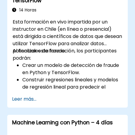
TensorFlow
utilizando SQLAlchemy.
Implementar seguridad y autenticación
14 Horas
en las APIs mediante las herramientas de
Esta formación en vivo impartida por un
FastAPI.
instructor en Chile (en línea o presencial)
Construir imágenes de contenedores e
está dirigida a científicos de datos que desean
implementar APIs web en un servidor en
utilizar TensorFlow para analizar datos
la nube.
potenciales de fraude.
Al finalizar esta formación, los participantes
podrán:
Crear un modelo de detección de fraude
en Python y TensorFlow.
Construir regresiones lineales y modelos
de regresión lineal para predecir el
fraude.
Leer más...
Desarrollar una aplicación de inteligencia
artificial completa para analizar datos de
fraude.
Machine Learning con Python – 4 días