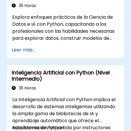
35 Horas
Explora enfoques prácticos de la Ciencia de
Datos e IA con Python, capacitando a los
profesionales con las habilidades necesarias
para explorar datos, construir modelos de
aprendizaje automático y desplegar
Leer más...
aplicaciones basadas en IA en entornos
empresariales. Aborda los flujos de trabajo
CRISP-DM, análisis estadístico, aprendizaje
Inteligencia Artificial con Python (Nivel
supervisado y no supervisado, aprendizaje
Intermedio)
profundo con Tensorflow, procesamiento del
lenguaje natural, big data con Spark y
35 Horas
narración de historias basada en datos. Ideal
La Inteligencia Artificial con Python implica el
para principiantes que buscan una
desarrollo de sistemas inteligentes utilizando
certificación en ciencia de datos con Python y
la amplia gama de bibliotecas de IA y
formación analítica orientada a la inserción
aprendizaje automático que ofrece el
laboral.
ecosistema de Python.
Esta formación, impartida por instructores