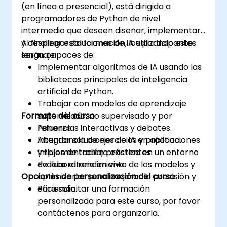
(en línea o presencial), está dirigida a
programadores de Python de nivel
intermedio que deseen diseñar, implementar
y desplegar soluciones de IA utilizando este
Al finalizar esta formación, los participantes
lenguaje.
serán capaces de:
Implementar algoritmos de IA usando las
bibliotecas principales de inteligencia
artificial de Python.
Trabajar con modelos de aprendizaje
Formato del curso
supervisado, no supervisado y por
refuerzo.
Ponencias interactivas y debates.
Integrar soluciones de IA en aplicaciones
Abundancia de ejercicios y práctica.
y flujos de trabajo existentes.
Implementación práctica en un entorno
Evaluar el rendimiento de los modelos y
de laboratorio en vivo.
Opciones de personalización del curso
optimizarlos para mejorar la precisión y
eficiencia.
Para solicitar una formación
personalizada para este curso, por favor
contáctenos para organizarla.