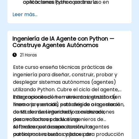
aplicaciones Python para su uso en
contáctenos para coordinarlo.
producción.
Leer más...
Empaquetar, distribuir e implementar
proyectos Python utilizando
herramientas modernas y contenedores.
Ingeniería de IA Agente con Python —
Construye Agentes Autónomos
21 Horas
Este curso enseña técnicas prácticas de
ingeniería para diseñar, construir, probar y
desplegar sistemas autónomos (agentes)
utilizando Python. Cubre el ciclo del agente,
integraciones de herramientas, gestión de
Esta capacitación en vivo con instructor (en
memoria y estado, patrones de orquestación,
línea o presencial) está dirigida a ingenieros
controles de seguridad y consideraciones
de ML de nivel intermedio a avanzado,
para entornos productivos.
desarrolladores de IA e ingenieros de
software que desean construir agentes
Al finalizar esta capacitación, los
autónomos robustos y listos para producción
participantes serán capaces de: