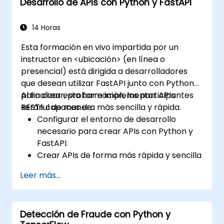
Desarrollo de APIs con Python y FastAPI
Aprender a diseñar aplicaciones
interactivas con React.
Desarrollar, probar e implementar
14 Horas
aplicaciones (frontend y backend)
Esta formación en vivo impartida por un
utilizando la pila FARM.
instructor en <ubicación> (en línea o
presencial) está dirigida a desarrolladores
que desean utilizar FastAPI junto con Python
para crear, probar e implementar APIs
Al finalizar esta formación, los participantes
RESTful de manera más sencilla y rápida.
serán capaces de:
Configurar el entorno de desarrollo
necesario para crear APIs con Python y
FastAPI.
Crear APIs de forma más rápida y sencilla
utilizando la biblioteca FastAPI.
Leer más...
Aprender a crear modelos de datos y
esquemas basados en Pydantic y
OpenAPI.
Detección de Fraude con Python y
Conectar APIs a una base de datos