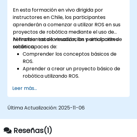
Integrar ROS con otros marcos y
En esta formación en vivo dirigida por
herramientas.
instructores en Chile, los participantes
Solucionar problemas y depurar
aprenderán a comenzar a utilizar ROS en sus
aplicaciones ROS.
proyectos de robótica mediante el uso de
herramientas de visualización y simulación de
Al finalizar esta formación, los participantes
robótica.
serán capaces de:
Comprender los conceptos básicos de
ROS.
Aprender a crear un proyecto básico de
robótica utilizando ROS.
Aprender a utilizar diferentes
Leer más...
herramientas para la robótica, incluidas
las herramientas de simulación y
visualización.
Última Actualización:
2025-11-06
Reseñas(1)