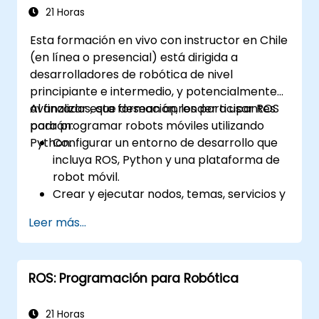
21 Horas
Esta formación en vivo con instructor en Chile
(en línea o presencial) está dirigida a
desarrolladores de robótica de nivel
principiante e intermedio, y potencialmente
avanzados, que desean aprender a usar ROS
Al finalizar esta formación, los participantes
para programar robots móviles utilizando
podrán:
Python.
Configurar un entorno de desarrollo que
incluya ROS, Python y una plataforma de
robot móvil.
Crear y ejecutar nodos, temas, servicios y
acciones de ROS utilizando Python.
Leer más...
Utilizar las herramientas y utilidades de
ROS para monitorear y depurar
aplicaciones ROS.
ROS: Programación para Robótica
Usar paquetes y bibliotecas de ROS para
realizar tareas comunes en robots
móviles.
21 Horas