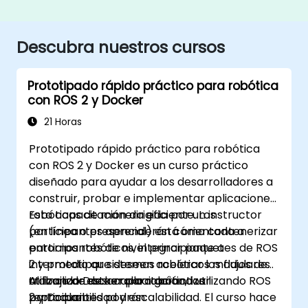
Descubra nuestros cursos
Prototipado rápido práctico para robótica
con ROS 2 y Docker
21 Horas
Prototipado rápido práctico para robótica
con ROS 2 y Docker es un curso práctico
diseñado para ayudar a los desarrolladores a
construir, probar e implementar aplicaciones
robóticas de manera eficiente. Los
Esta capacitación dirigida por un instructor
participantes aprenderán cómo contenerizar
(en línea o presencial) está orientada a
entornos robóticos, integrar paquetes de ROS
participantes de nivel principiante a
2 y prototipar sistemas robóticos modulares
intermedio que deseen acelerar los flujos de
utilizando Docker para garantizar
trabajo de desarrollo robótico utilizando ROS
Al finalizar esta capacitación, los
reproducibilidad y escalabilidad. El curso hace
2 y Docker.
participantes podrán: