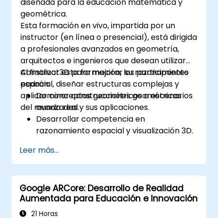
diseñada para la educación matemática y
geométrica.
Esta formación en vivo, impartida por un
instructor (en línea o presencial), está dirigida
a profesionales avanzados en geometría,
arquitectos e ingenieros que desean utilizar
Construct3D para mejorar su razonamiento
Al finalizar esta formación, los participantes
espacial, diseñar estructuras complejas y
podrán:
aplicar conceptos geométricos a escenarios
Dominar construcciones geométricas
del mundo real.
avanzadas y sus aplicaciones.
Desarrollar competencia en
razonamiento espacial y visualización 3D.
Diseñar y manipular formas geométricas
Leer más...
complejas en realidad aumentada.
Integrar la realidad aumentada con el
diseño geométrico en su práctica
Google ARCore: Desarrollo de Realidad
profesional.
Aumentada para Educación e Innovación
21 Horas