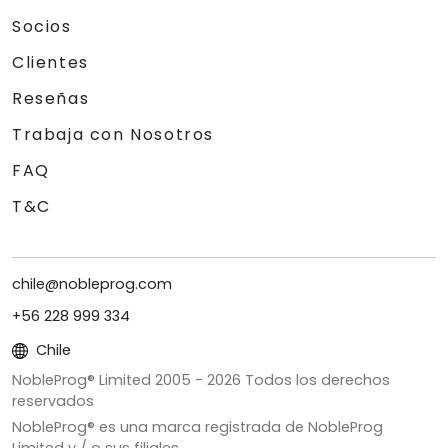
Socios
Clientes
Reseñas
Trabaja con Nosotros
FAQ
T&C
chile@nobleprog.com
+56 228 999 334
Chile
NobleProg® Limited 2005 -
2026
Todos los derechos
reservados
NobleProg® es una marca registrada de NobleProg
Limited y / o sus filiales.