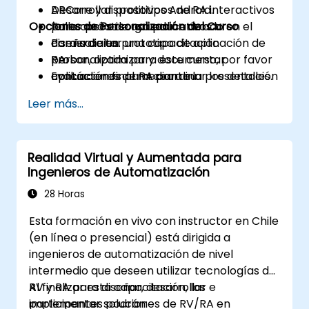
Desarrollar prototipos de RA interactivos
ARCore y dispositivos Android.
Opciones de Personalización del Curso
para casos de uso educativos o
Taller práctico grupal centrado en el
comerciales.
diseño de un prototipo de aplicación de
Para solicitar una capacitación
Probar, optimizar y documentar
RA.
personalizada para este curso, por favor
aplicaciones de RA para su
Evaluación final mediante la presentación
contáctenos para coordinar los detalles.
implementación en dispositivos móviles.
de un proyecto funcional.
Leer más...
Realidad Virtual y Aumentada para
Ingenieros de Automatización
28 Horas
Esta formación en vivo con instructor en Chile
(en línea o presencial) está dirigida a
ingenieros de automatización de nivel
intermedio que deseen utilizar tecnologías de
RV y RA para diseñar, desarrollar e
Al finalizar esta capacitación, los
implementar soluciones de RV/RA en
participantes podrán: