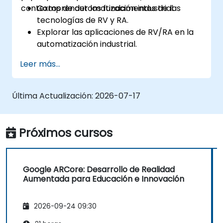
contextos de automatización industrial.
Comprender los fundamentos de las
tecnologías de RV y RA.
Explorar las aplicaciones de RV/RA en la
automatización industrial.
Obtener experiencia práctica con
Leer más...
herramientas y software de RV/RA.
Aprender a diseñar y desarrollar
soluciones de RV/RA para proyectos de
Última Actualización:
2026-07-17
automatización.
Integrar tecnologías de RV/RA con
sistemas de automatización existentes.
Próximos cursos
Google ARCore: Desarrollo de Realidad
Aumentada para Educación e Innovación
2026-09-24 09:30