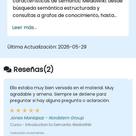
características de Semantic MediaWiki: desde
búsqueda semántica estructurada y
consultas a grafos de conocimiento, hasta
una navegación inteligente del contenido y
Leer más...
flujos de edición enriquecidos con integración
de la Web Semántica. Cubre técnicas
fundamentales para vincular datos, crear
Última Actualización:
2026-05-29
sistemas de contenido basados en
metadatos y desarrollar plataformas de
colaboración inteligente que permiten a los
Reseñas(2)
equipos automatizar la catalogación, revelar
conexiones ocultas y transformar la forma en
que las organizaciones descubren, gestionan
Ella estaba muy bien versada en el material. Muy
agradable y amena. Siempre se detiene para
y comparten conocimiento a escala y a
preguntar si hay alguna pregunta o aclaración.
través de distintos dominios.
Z
Jones Manlapaz - Nordstern Group
Curso - Introduction to Semantic MediaWiki
Traducción Automática