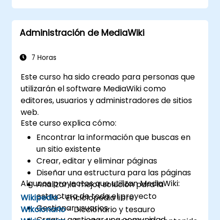
Integrar XWiki con sistemas externos y
bases de datos.
Administración de MediaWiki
7 Horas
Este curso ha sido creado para personas que
utilizarán el software MediaWiki como
editores, usuarios y administradores de sitios
web.
Este curso explica cómo:
Encontrar la información que buscas en
un sitio existente
Crear, editar y eliminar páginas
Diseñar una estructura para las páginas
Algunos proyectos que utilizan MediaWiki:
Analizar la mejor solución para la
estructura de todo el proyecto
Wikipedia
- Enciclopedia libre
Gestionar usuarios
Wikcionario
- Diccionario y tesauro
Crear y gestionar una comunidad