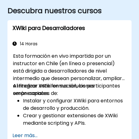
Descubra nuestros cursos
XWiki para Desarrolladores
14 Horas
Esta formación en vivo impartida por un
instructor en Chile (en línea o presencial)
está dirigida a desarrolladores de nivel
intermedio que desean personalizar, ampliar
e integrar XWiki en sus soluciones
Al finalizar esta formación, los participantes
empresariales.
serán capaces de:
Instalar y configurar XWiki para entornos
de desarrollo y producción.
Crear y gestionar extensiones de XWiki
mediante scripting y APIs.
Desarrollar aplicaciones personalizadas
Leer más...
dentro del ecosistema de XWiki.