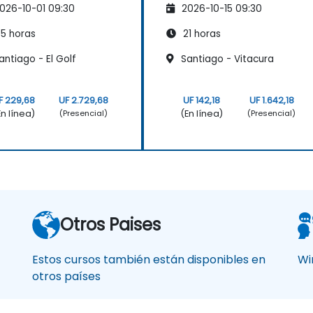
026-10-01 09:30
2026-10-15 09:30
5 horas
21 horas
ntiago - El Golf
Santiago - Vitacura
F 229,68
UF 2.729,68
UF 142,18
UF 1.642,18
En línea)
(En línea)
(Presencial)
(Presencial)
Otros Paises
Estos cursos también están disponibles en
Wi
otros países