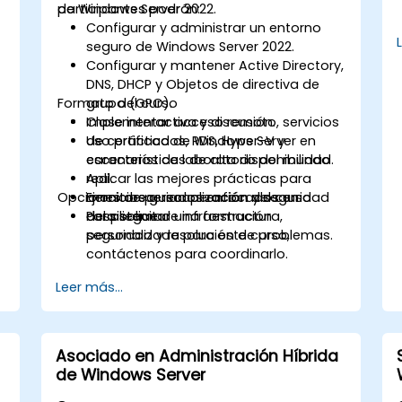
de Windows Server 2022.
participantes podrán:
Configurar y administrar un entorno
seguro de Windows Server 2022.
Configurar y mantener Active Directory,
DNS, DHCP y Objetos de directiva de
Formato del curso
grupo (GPO).
Implementar acceso remoto, servicios
Clase interactiva y discusión.
de certificados, RDS, Hyper-V y
Uso práctico de Windows Server en
características de alta disponibilidad.
escenarios de laboratorio del mundo
Aplicar las mejores prácticas para
real.
l
Opciones de personalización del curso
monitoreo, recuperación y seguridad
Ejercicios guiados enfocados en
del sistema.
despliegue de infraestructura,
Para solicitar una formación
seguridad y resolución de problemas.
personalizada para este curso,
contáctenos para coordinarlo.
Leer más...
Asociado en Administración Híbrida
de Windows Server