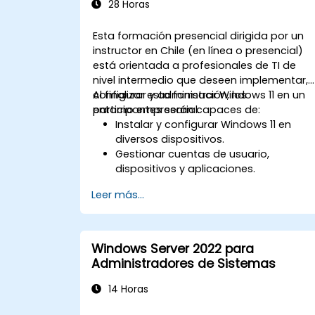
28 Horas
Esta formación presencial dirigida por un
instructor en Chile (en línea o presencial)
está orientada a profesionales de TI de
nivel intermedio que deseen implementar,
configurar y administrar Windows 11 en un
Al finalizar esta formación, los
entorno empresarial.
participantes serán capaces de:
Instalar y configurar Windows 11 en
diversos dispositivos.
Gestionar cuentas de usuario,
dispositivos y aplicaciones.
Implementar políticas de seguridad y
Leer más...
cumplimiento.
Configurar ajustes de red y
almacenamiento.
Mantener y solucionar problemas en
Windows Server 2022 para
sistemas con Windows 11.
Administradores de Sistemas
14 Horas