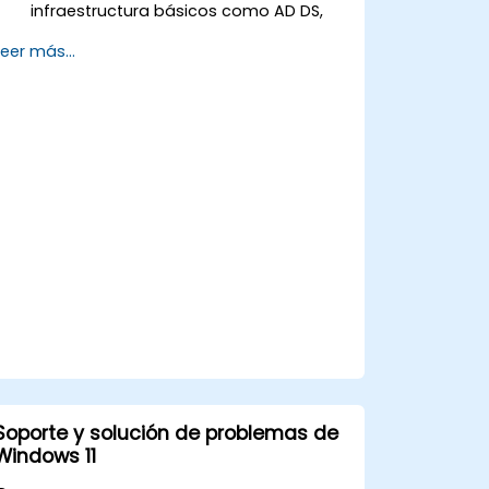
infraestructura básicos como AD DS,
DNS y DHCP.
Leer más...
Implementar virtualización,
almacenamiento y servicios de red
utilizando las mejores prácticas.
Asegurar y administrar roles de
servidor, incluyendo Escritorio Remoto,
IIS y WSUS.
Soporte y solución de problemas de
Windows 11