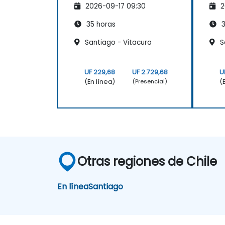
2026-09-17 09:30
2
35 horas
3
Santiago - Vitacura
Sa
UF 229,68
UF 2.729,68
U
(En línea)
(
(Presencial)
Otras regiones de Chile
En línea
Santiago