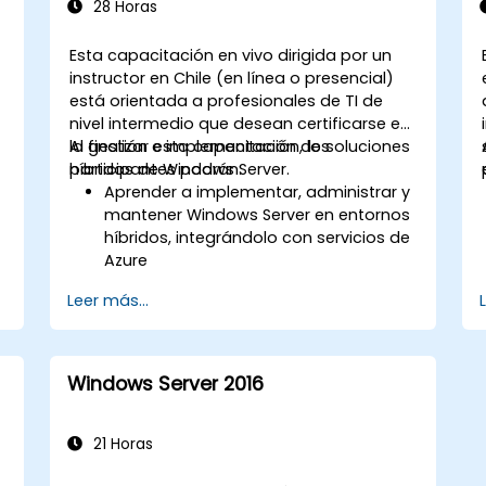
28 Horas
Esta capacitación en vivo dirigida por un
instructor en Chile (en línea o presencial)
está orientada a profesionales de TI de
nivel intermedio que desean certificarse en
la gestión e implementación de soluciones
Al finalizar esta capacitación, los
híbridas de Windows Server.
participantes podrán:
Aprender a implementar, administrar y
mantener Windows Server en entornos
híbridos, integrándolo con servicios de
Azure
Comprender cómo implementar y
Leer más...
administrar Servicios de Dominio de
Active Directory (AD DS) y sincronizar
identidades entre el entorno local y
Azure Active Directory (Azure AD).
Windows Server 2016
Configurar Hyper-V, características de
red y soluciones de almacenamiento
en Windows Server para una
21 Horas
configuración híbrida.