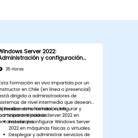
Windows Server 2022:
Administración y configuración
prácticas
35 Horas
Esta formación en vivo impartida por un
instructor en Chile (en línea o presencial)
está dirigida a administradores de
sistemas de nivel intermedio que desean
aprender cómo instalar, configurar y
Al finalizar esta formación, los
administrar Windows Server 2022 en
participantes podrán:
entornos reales.
Instalar y configurar Windows Server
2022 en máquinas físicas o virtuales.
Desplegar y administrar servicios de