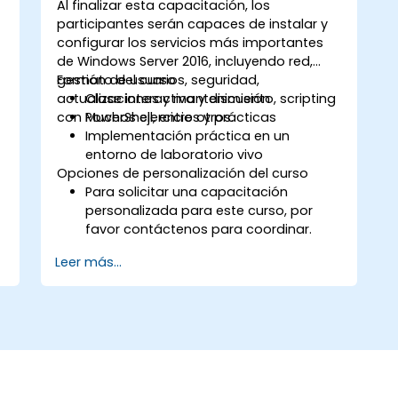
Administrar máquinas virtuales IaaS de
Al finalizar esta capacitación, los
Windows Server en Azure, incluyendo su
participantes serán capaces de instalar y
implementación, configuración y
configurar los servicios más importantes
escalado.
de Windows Server 2016, incluyendo red,
gestión de usuarios, seguridad,
Formato del curso
actualizaciones y mantenimiento, scripting
Clase interactiva y discusión
con PowerShell, entre otros.
Muchos ejercicios y prácticas
Implementación práctica en un
entorno de laboratorio vivo
Opciones de personalización del curso
Para solicitar una capacitación
r
personalizada para este curso, por
favor contáctenos para coordinar.
Leer más...