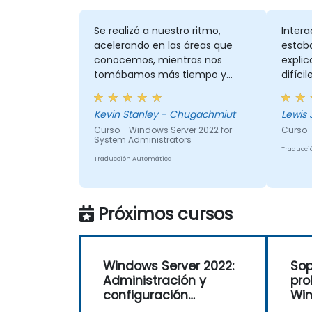
Se realizó a nuestro ritmo,
Intera
acelerando en las áreas que
estab
conocemos, mientras nos
explic
tomábamos más tiempo y
difíci
proporcionábamos más
fue re
información donde lo
Kevin Stanley - Chugachmiut
Lewis 
necesitábamos.
Curso - Windows Server 2022 for
Curso 
System Administrators
Traducci
Traducción Automática
Próximos cursos
Windows Server 2022:
Sop
Administración y
pro
configuración
Win
prácticas