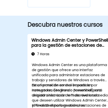
Descubra nuestros cursos
Windows Admin Center y PowerShel
para la gestión de estaciones de
trabajo
7 Horas
Windows Admin Center es una plataforma
de gestión que ofrece una interfaz
unificada para administrar estaciones de
trabajo y servidores de Windows a través
de un panel de control basado en
Esta formación en vivo impartida por
navegador, integrando PowerShell para
instructores (en línea o presencial) está
una administración remota avanzada.
dirigida a técnicos de TI de nivel intermedi
que deseen utilizar Windows Admin Center
y PowerShell para gestionar estaciones de
Al finalizar esta formación, los