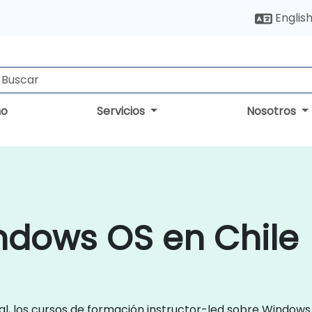
Englis
no
Servicios
Nosotros
ndows OS en Chile
l, los cursos de formación instructor-led sobre Windo