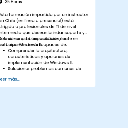
35 Horas
Esta formación impartida por un instructor
en Chile (en línea o presencial) está
dirigida a profesionales de TI de nivel
intermedio que desean brindar soporte y
solucionar problemas eficazmente en
Al finalizar esta capacitación, los
entornos Windows 11.
participantes serán capaces de:
Comprender la arquitectura,
características y opciones de
implementación de Windows 11.
Solucionar problemas comunes de
inicio, hardware y aplicaciones.
Leer más...
Resolver problemas de redes y
conectividad en Windows 11.
Gestionar funciones de seguridad,
incluidas actualizaciones, antivirus y
cortafuegos.
Respaldar y restaurar perfiles de
usuario, configuraciones del sistema y
aplicaciones.