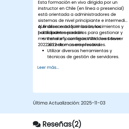
Esta formación en vivo dirigida por un
instructor en Chile (en línea o presencial)
está orientada a administradores de
sistemas de nivel principiante e intermedio
que desean adquirir los conocimientos y
Al finalizar esta formación, los
habilidades necesarios para gestionar y
participantes podrán:
mantener eficazmente Windows Server
Instalar y configurar Windows Server
2022 en entornos empresariales.
2022 de manera efectiva.
Utilizar diversas herramientas y
técnicas de gestión de servidores.
Configurar servicios de red y fortalece
Leer más...
los parámetros de seguridad del
servidor.
Implementar virtualización utilizando
Hyper-V para una gestión eficiente de
los recursos.
Última Actualización:
2025-11-03
Reseñas(2)