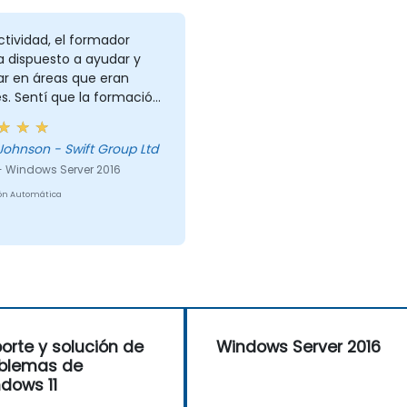
ctividad, el formador
a dispuesto a ayudar y
ar en áreas que eran
les. Sentí que la formación
almente útil para mí.
Johnson - Swift Group Ltd
- Windows Server 2016
ón Automática
orte y solución de
Windows Server 2016
blemas de
dows 11