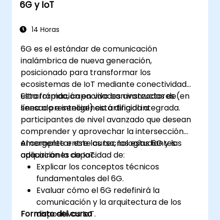
6G y IoT
14 Horas
6G es el estándar de comunicación
inalámbrica de nueva generación,
posicionado para transformar los
ecosistemas de IoT mediante conectividad
ultrarrápida, capacidades avanzadas de
Esta formación en vivo con instructores (en
sensado e inteligencia artificial integrada.
línea o presencial) está dirigida a
participantes de nivel avanzado que desean
comprender y aprovechar la intersección
emergente entre las tecnologías 6G y las
Al completar este curso, los estudiantes
aplicaciones de IoT.
adquirirán la capacidad de:
Explicar los conceptos técnicos
fundamentales del 6G.
Evaluar cómo el 6G redefinirá la
comunicación y la arquitectura de los
Formato del curso
dispositivos IoT.