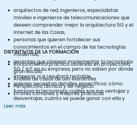
arquitectos de red, ingenieros, especialistas
móviles e ingenieros de telecomunicaciones que
deseen comprender mejor la arquitectura 5G y el
Internet de las Cosas,
personas que quieren fortalecer sus
conocimientos en el campo de las tecnologías
DISTINTIVOS DE LA FORMACIÓN
modernas,
gerentes que planean implementar la tecnología
Conocimiento práctico obtenido en proyectos a
5G / IoT en su empresa, pero no saben por dónde
gran escala
empezar ni si resultará rentable,
Análisis de casos de uso existentes
quienes necesitan detalles específicos: cómo
Perspectiva técnica y de negocio
funciona la tecnología, cuáles son sus ventajas y
Errores comunes y mejores prácticas
desventajas, cuánto se puede ganar con ella y
cuáles son los costes asociados,
Leer más
responsables de toma de decisiones que quieran
estar conscientes de qué hablar y cómo hacerlo
con proveedores o propietarios de servicios de
telecomunicaciones sobre el tema del 5G / IoT,