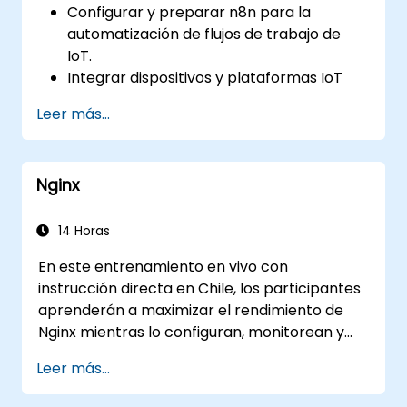
Configurar y preparar n8n para la
automatización de flujos de trabajo de
IoT.
Integrar dispositivos y plataformas IoT
utilizando nodos y conectores de n8n.
Leer más...
Implementar flujos de trabajo
personalizados para automatizar tareas y
procesos de IoT.
Nginx
Utilizar protocolos IoT como MQTT y APIs
REST dentro de los flujos de trabajo de
n8n.
14 Horas
Monitorear, solucionar problemas y
En este entrenamiento en vivo con
optimizar flujos de trabajo de
instrucción directa en Chile, los participantes
automatización de IoT.
aprenderán a maximizar el rendimiento de
Nginx mientras lo configuran, monitorean y
resuelven problemas para manejar diversas
Leer más...
formas de tráfico HTTP/TCP. Los temas
incluyen cómo configurar los parámetros