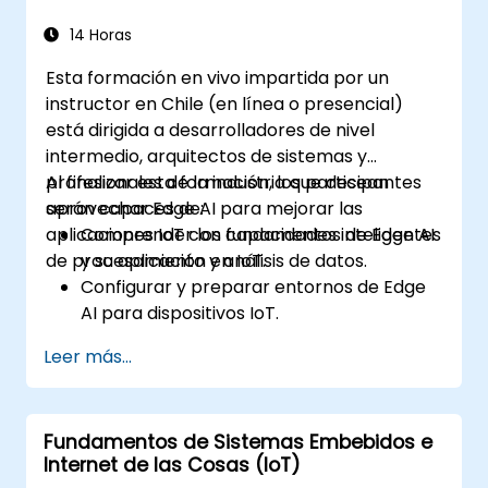
implementación.
Implementar soluciones de edge
14 Horas
computing para el mantenimiento
Esta formación en vivo impartida por un
predictivo y la toma de decisiones en
instructor en Chile (en línea o presencial)
tiempo real.
está dirigida a desarrolladores de nivel
intermedio, arquitectos de sistemas y
profesionales de la industria que desean
Al finalizar esta formación, los participantes
aprovechar Edge AI para mejorar las
serán capaces de:
aplicaciones IoT con capacidades inteligentes
Comprender los fundamentos de Edge AI
de procesamiento y análisis de datos.
y su aplicación en IoT.
Configurar y preparar entornos de Edge
AI para dispositivos IoT.
Desarrollar e implementar modelos de IA
Leer más...
en dispositivos edge para aplicaciones
IoT.
Implementar el procesamiento de datos
Fundamentos de Sistemas Embebidos e
en tiempo real y la toma de decisiones en
Internet de las Cosas (IoT)
sistemas IoT.