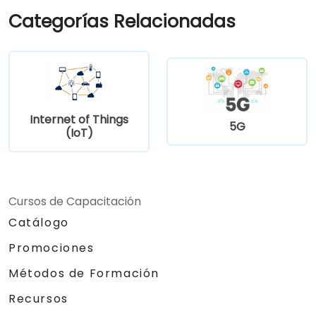
Optimizar los modelos de TinyML para un
Categorías Relacionadas
uso eficiente de la energía y la memoria.
Internet of Things
5G
(IoT)
Cursos de Capacitación
Catálogo
Promociones
Métodos de Formación
Recursos