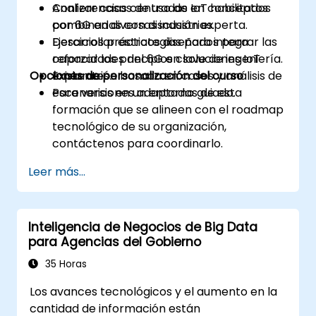
Analizar casos de uso de IoT habilitados
Conferencias centradas en conceptos
por 6G en diversas industrias.
combinadas con discusión experta.
Desarrollar estrategias para integrar las
Ejercicios prácticos diseñados para
capacidades del 6G en soluciones IoT
reforzar los principios clave de ingeniería.
Opciones de personalización del curso
existentes.
Exploración basada en casos y análisis de
escenarios en un entorno guiado.
Para versiones adaptadas de esta
formación que se alineen con el roadmap
tecnológico de su organización,
contáctenos para coordinarlo.
Leer más...
Inteligencia de Negocios de Big Data
para Agencias del Gobierno
35 Horas
Los avances tecnológicos y el aumento en la
cantidad de información están