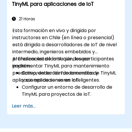
TinyML para aplicaciones de IoT
el ATP (Procedimiento de Prueba de
Aceptación) y gestionar los procesos de
traspaso al operador.
21 Horas
• Monitorear KPIs inalámbricos y gestionar
Esta formación en vivo y dirigida por
operaciones de red basadas en clústeres y
instructores en Chile (en línea o presencial)
regiones dentro de estructuras de informes
está dirigida a desarrolladores de IoT de nivel
comerciales y técnicos.
intermedio, ingenieros embebidos y
profesionales de la IA que deseen
Al finalizar esta formación, los participantes
implementar TinyML para mantenimiento
podrán:
predictivo, detección de anomalías y
Comprender los fundamentos de TinyML
aplicaciones de sensores inteligentes.
y sus aplicaciones en IoT.
Configurar un entorno de desarrollo de
TinyML para proyectos de IoT.
Desarrollar e implementar modelos de
Leer más...
ML en microcontroladores de bajo
consumo.
Implementar mantenimiento predictivo y
detección de anomalías utilizando TinyML.