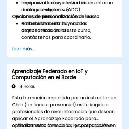
temporizadores y convertidores
Implementación práctica en un entorno
analógico-digitales (ADC).
de laboratorio en vivo.
Opciones de personalización del curso
Comprender cómo los sistemas
embebidos contribuyen a las
Para solicitar una formación
arquitecturas de IoT.
personalizada para este curso,
contáctenos para coordinarlo.
Leer más...
Aprendizaje Federado en IoT y
Computación en el Borde
14 Horas
Esta formación impartida por un instructor en
Chile (en línea o presencial) está dirigida a
profesionales de nivel intermedio que desean
aplicar el Aprendizaje Federado para
optimizar soluciones de IoT y computación en
Al finalizar esta formación, los participantes