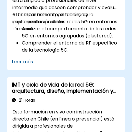
está dirigida a profesionales de nivel
intermedio que deseen comprender y evaluar
el comportamiento, el alcance y la
Al finalizar esta capacitación, los
implementación de las redes 5G en entornos
participantes podrán:
técnicos.
Analizar el comportamiento de las redes
5G en entornos agrupados (clustered).
Comprender el entorno de RF específico
de la tecnología 5G.
Evaluar casos reales de implementación
Leer más...
de 5G de otros países.
Evaluar las capacidades y limitaciones de
cobertura 5G.
IMT y ciclo de vida de la red 5G:
Interpretar y analizar los parámetros de
arquitectura, diseño, implementación y
calidad de la red 5G a nivel técnico.
operaciones
21 Horas
Esta formación en vivo con instrucción
directa en Chile (en línea o presencial) está
dirigida a profesionales de