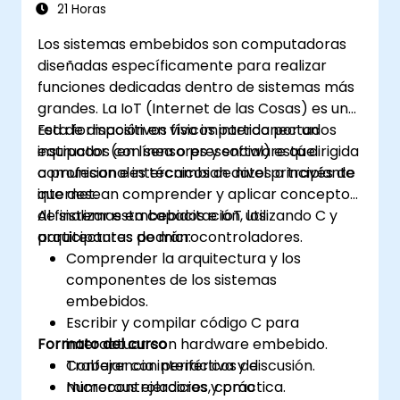
Integrar Edge AI con diversos protocolos
21 Horas
y plataformas IoT.
Los sistemas embebidos son computadoras
Abordar consideraciones éticas y buenas
diseñadas específicamente para realizar
prácticas en Edge AI para IoT.
funciones dedicadas dentro de sistemas más
grandes. La IoT (Internet de las Cosas) es una
red de dispositivos físicos interconectados
Esta formación en vivo impartida por un
equipados con sensores y software que
instructor (en línea o presencial) está dirigida
comunican e intercambian datos a través de
a profesionales técnicos de nivel principiante
internet.
que desean comprender y aplicar conceptos
de sistemas embebidos e IoT utilizando C y
Al finalizar esta capacitación, los
arquitecturas de microcontroladores.
participantes podrán:
Comprender la arquitectura y los
componentes de los sistemas
embebidos.
Escribir y compilar código C para
Formato del curso
interactuar con hardware embebido.
Trabajar con periféricos de
Conferencia interactiva y discusión.
microcontroladores, como
Numerous ejercicios y práctica.