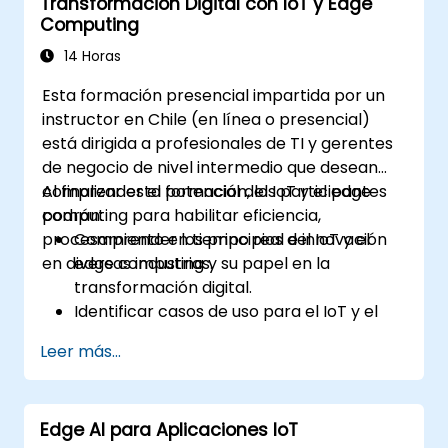
Transformación Digital con IoT y Edge
investigadores médicos a encontrar una
Computing
conexión que puede alertar a los médicos
sobre aneurismas aórticos antes de que
14 Horas
ocurran. También se utiliza para tareas más
Esta formación presencial impartida por un
cotidianas, como revisar currículums para
instructor en Chile (en línea o presencial)
conectar candidatos a empleos con gerentes
está dirigida a profesionales de TI y gerentes
de contratación.
de negocio de nivel intermedio que desean
comprender el potencial del IoT y el edge
Al finalizar esta formación, los participantes
computing para habilitar eficiencia,
podrán:
procesamiento en tiempo real e innovación
Comprender los principios del IoT y el
en diversas industrias.
edge computing y su papel en la
transformación digital.
Identificar casos de uso para el IoT y el
edge computing en los sectores
Leer más...
manufacturero, logístico y energético.
Diferenciar entre las arquitecturas de
computación en el borde (edge) y en la
Edge AI para Aplicaciones IoT
nube, así como sus escenarios de