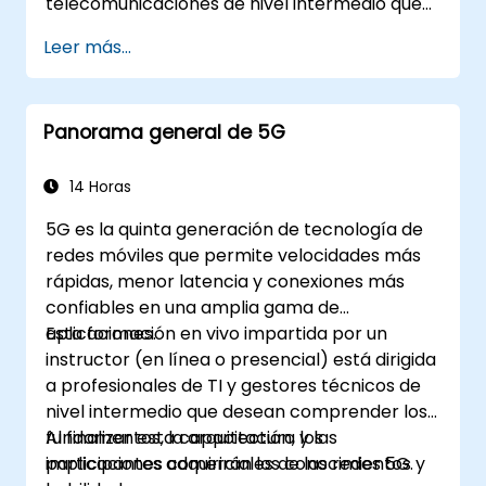
telecomunicaciones de nivel intermedio que
desean comprender el ciclo de vida
Leer más...
completo de la red 5G, desde su arquitectura
y diseño hasta su implementación,
operaciones y seguridad.
Panorama general de 5G
14 Horas
5G es la quinta generación de tecnología de
redes móviles que permite velocidades más
rápidas, menor latencia y conexiones más
confiables en una amplia gama de
aplicaciones.
Esta formación en vivo impartida por un
instructor (en línea o presencial) está dirigida
a profesionales de TI y gestores técnicos de
nivel intermedio que desean comprender los
fundamentos, la arquitectura y las
Al finalizar esta capacitación, los
implicaciones comerciales de las redes 5G.
participantes adquirirán los conocimientos y