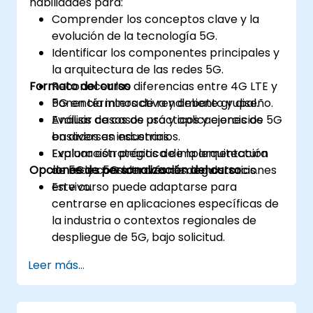
habilidades para:
Comprender los conceptos clave y la
evolución de la tecnología 5G.
Identificar los componentes principales y
la arquitectura de las redes 5G.
Formato del curso
Reconocer las diferencias entre 4G LTE y
5G en términos de rendimiento y diseño.
Ponencia interactiva y debate grupal.
Evaluar casos de uso y aplicaciones de 5G
Análisis de casos prácticos y ejercicios
en diversas industrias.
basados en escenarios.
Evaluar estrategias de implementación
Exploración práctica de la arquitectura
Opciones de personalización del curso
de 5G y consideraciones regulatorias.
de redes 5G a través de demostraciones
en vivo.
Este curso puede adaptarse para
centrarse en aplicaciones específicas de
la industria o contextos regionales de
despliegue de 5G, bajo solicitud.
Leer más...