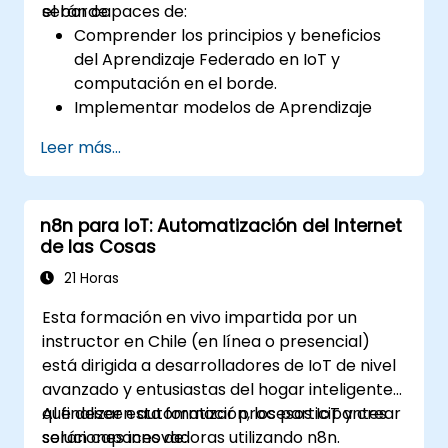
el borde.
serán capaces de:
Comprender los principios y beneficios
del Aprendizaje Federado en IoT y
computación en el borde.
Implementar modelos de Aprendizaje
Federado en dispositivos IoT para el
Leer más...
procesamiento descentralizado de IA.
Reducir la latencia y mejorar la toma de
decisiones en tiempo real en entornos de
n8n para IoT: Automatización del Internet
computación en el borde.
de las Cosas
Abordar los desafíos relacionados con la
privacidad de los datos y las limitaciones
21 Horas
de red en sistemas IoT.
Esta formación en vivo impartida por un
instructor en Chile (en línea o presencial)
está dirigida a desarrolladores de IoT de nivel
avanzado y entusiastas del hogar inteligente
que deseen automatizar procesos IoT y crear
Al finalizar esta formación, los participantes
soluciones innovadoras utilizando n8n.
serán capaces de: