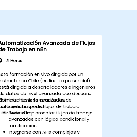
Automatización Avanzada de Flujos
de Trabajo en n8n
21 Horas
Esta formación en vivo dirigida por un
instructor en Chile (en línea o presencial)
está dirigida a desarrolladores e ingenieros
de datos de nivel avanzado que desean
dominar técnicas avanzadas de
Al finalizar esta formación, los
automatización de flujos de trabajo
participantes podrán:
utilizando n8n.
Crear e implementar flujos de trabajo
avanzados con lógica condicional y
ramificación.
Integrarse con APIs complejas y