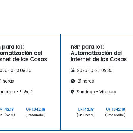
 para IoT:
n8n para IoT:
omatización del
Automatización del
ernet de las Cosas
Internet de las Cosas
026-10-13 09:30
2026-10-27 09:30
1 horas
21 horas
ntiago - El Golf
Santiago - Vitacura
F 142,18
UF 1.642,18
UF 142,18
UF 1.642,18
En línea)
(En línea)
(Presencial)
(Presencial)