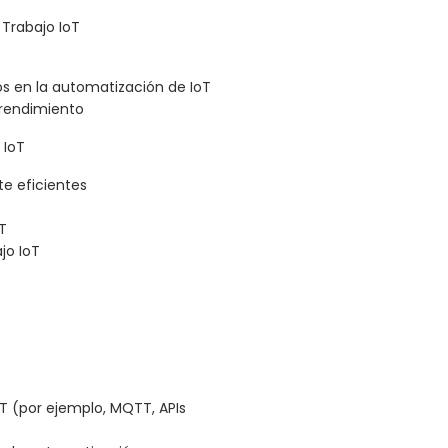
 Trabajo IoT
os en la automatización de IoT
 rendimiento
 IoT
te eficientes
T
jo IoT
oT (por ejemplo, MQTT, APIs