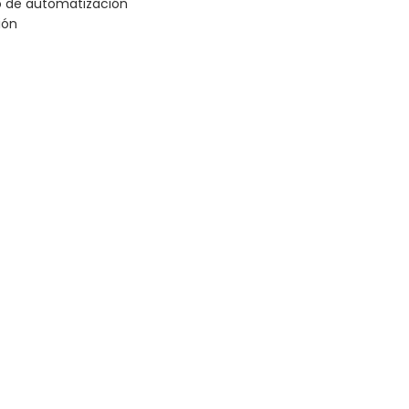
jo de automatización
ión