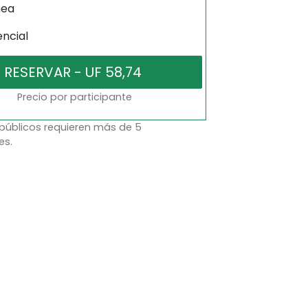
nea
encial
Precio por participante
 públicos requieren más de 5
es.