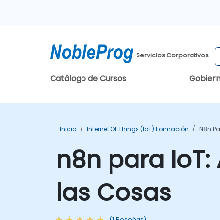
Servicios Corporativos
Catálogo de Cursos
Gobier
Inicio
Internet Of Things (IoT) Formación
N8n Pa
n8n para IoT:
las Cosas
(1 Reseñas)