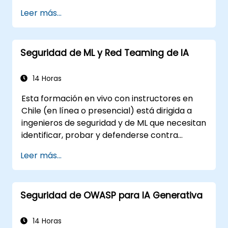
datos e inversión de modelos.
Leer más...
Aplicar modelos de gobernanza
fundamentales como el Marco de
Gestión de Riesgos de IA de NIST (NIST AI
Seguridad de ML y Red Teaming de IA
RMF).
Alinear el uso de la IA con normas
emergentes, pautas de cumplimiento y
14 Horas
principios éticos.
Esta formación en vivo con instructores en
Chile (en línea o presencial) está dirigida a
ingenieros de seguridad y de ML que necesitan
identificar, probar y defenderse contra
ataques a modelos de ML y aplicaciones
Leer más...
potenciadas por LLM.
Seguridad de OWASP para IA Generativa
14 Horas