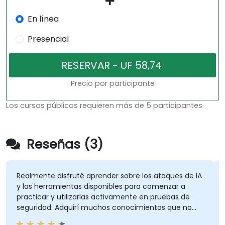
En línea
Presencial
Precio por participante
Los cursos públicos requieren más de 5 participantes.
Reseñas (3)
Realmente disfruté aprender sobre los ataques de IA
E
y las herramientas disponibles para comenzar a
p
practicar y utilizarlas activamente en pruebas de
seguridad. Adquirí muchos conocimientos que no
tenía al inicio, y el curso cumplió con lo que
M