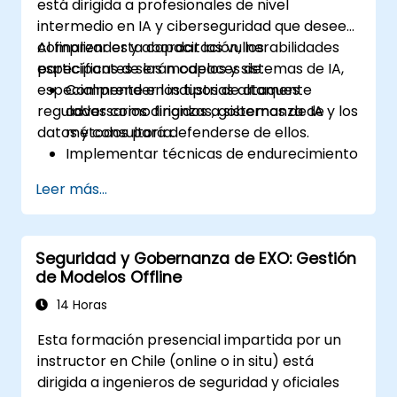
está dirigida a profesionales de nivel
intermedio en IA y ciberseguridad que deseen
comprender y abordar las vulnerabilidades
Al finalizar esta capacitación, los
específicas de los modelos y sistemas de IA,
participantes serán capaces de:
especialmente en industrias altamente
Comprender los tipos de ataques
reguladas como finanzas, gobernanza de
adversarios dirigidos a sistemas de IA y los
datos y consultoría.
métodos para defenderse de ellos.
Implementar técnicas de endurecimiento
de modelos para asegurar los flujos de
Leer más...
trabajo del aprendizaje automático.
Garantizar la seguridad e integridad de
los datos en los modelos de aprendizaje
Seguridad y Gobernanza de EXO: Gestión
automático.
de Modelos Offline
Navegar por los requisitos de
cumplimiento regulatorio relacionados
14 Horas
con la seguridad de IA.
Esta formación presencial impartida por un
instructor en Chile (online o in situ) está
dirigida a ingenieros de seguridad y oficiales