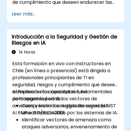
de cumplimiento que deseen endurecer las
implementaciones de EXO, controlar el
Leer más...
acceso a los modelos y gobernar las cargas
de trabajo de IA que se ejecutan
completamente en instalaciones propias.
Introducción a la Seguridad y Gestión de
Riesgos en IA
14 Horas
Esta formación en vivo con instructores en
Chile (en línea o presencial) está dirigida a
profesionales principiantes de TI en
seguridad, riesgos y cumplimiento que deseen
comprender los conceptos fundamentales
Al finalizar esta capacitación, los
de la seguridad en IA, los vectores de
participantes podrán:
amenaza y los marcos globales como el NIST
Comprender los riesgos de seguridad
AI RMF e ISO/IEC 42001.
únicos introducidos por los sistemas de IA.
Identificar vectores de amenaza como
ataques adversarios, envenenamiento de