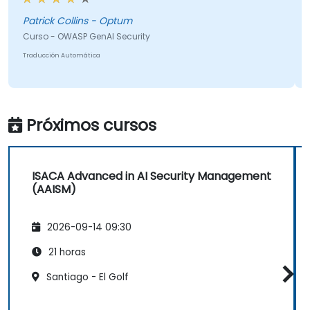
esperaba. Mi parte favorita del entrenamiento fue el
C
navegador Comet, y quedé impresionado por lo que
Patrick Collins - Optum
T
podía hacer. Sin duda seguiré explorándolo más. En
Curso - OWASP GenAI Security
general, fue un excelente curso y disfruté aprender
Traducción Automática
sobre los Top 10 de OWASP para GenAI.
Próximos cursos
ISACA Advanced in AI Security Management
(AAISM)
2026-09-14 09:30
21 horas
Santiago - El Golf