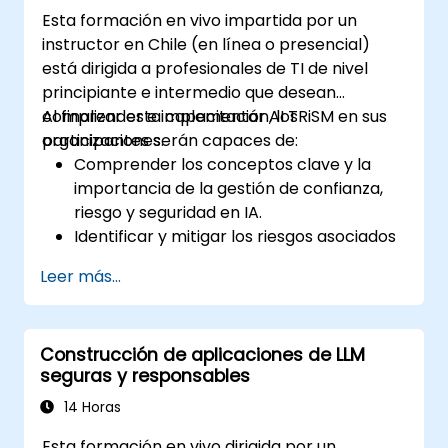
que incluyen WAFs, gateways de IA, seguridad
Esta formación en vivo impartida por un
de APIs y guardrails. A través de laboratorios
instructor en Chile (en línea o presencial)
prácticos y ejemplos del mundo real, los
está dirigida a profesionales de TI de nivel
estudiantes adquieren las habilidades para
principiante e intermedio que desean
identificar patrones de ataque de IA, asegurar
comprender e implementar AI TRiSM en sus
Al finalizar esta capacitación, los
aplicaciones basadas en LLM y implementar
organizaciones.
participantes serán capaces de:
defensas efectivas en runtime para entornos
Comprender los conceptos clave y la
de producción.
importancia de la gestión de confianza,
riesgo y seguridad en IA.
Identificar y mitigar los riesgos asociados
con los sistemas de IA.
Leer más...
Implementar las mejores prácticas de
seguridad para IA.
Comprender el cumplimiento normativo
Construcción de aplicaciones de LLM
y las consideraciones éticas en IA.
seguras y responsables
Desarrollar estrategias para una
gobernanza y gestión efectivas de la IA.
14 Horas
Esta formación en vivo dirigida por un