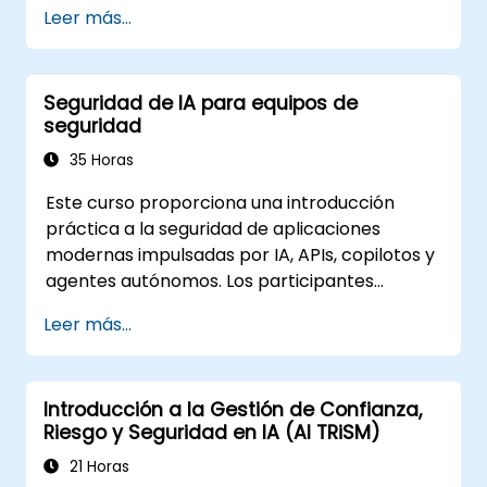
Leer más...
Seguridad de IA para equipos de
seguridad
35 Horas
Este curso proporciona una introducción
práctica a la seguridad de aplicaciones
modernas impulsadas por IA, APIs, copilotos y
agentes autónomos. Los participantes
aprenden cómo difiere la seguridad de IA de
Leer más...
la seguridad web tradicional, exploran
amenazas comunes específicas de la IA
como la inyección de indicaciones, el
Introducción a la Gestión de Confianza,
envenenamiento de RAG y el abuso de
Riesgo y Seguridad en IA (AI TRiSM)
agentes, y entienden cómo proteger los
sistemas de IA utilizando defensas en capas
21 Horas