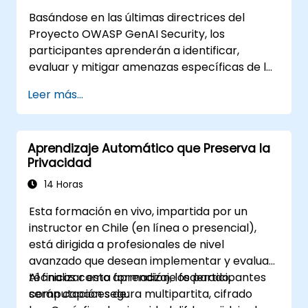
Basándose en las últimas directrices del
Proyecto OWASP GenAI Security, los
participantes aprenderán a identificar,
evaluar y mitigar amenazas específicas de la
IA mediante ejercicios prácticos y escenarios
Leer más...
del mundo real.
Aprendizaje Automático que Preserva la
Privacidad
14 Horas
Esta formación en vivo, impartida por un
instructor en Chile (en línea o presencial),
está dirigida a profesionales de nivel
avanzado que desean implementar y evaluar
técnicas como aprendizaje federado,
Al finalizar esta formación, los participantes
computación segura multipartita, cifrado
serán capaces de: