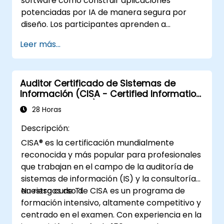
software cómo construir aplicaciones
potenciadas por IA de manera segura por
diseño. Los participantes aprenden a
proteger chatsbots, copilotos, pipelines RAG
Leer más...
y agentes de IA contra amenazas específicas
de la IA como inyección de prompts,
envenenamiento de datos, abuso de
Auditor Certificado de Sistemas de
herramientas, fuga de secretos e inseguridad
Información (CISA - Certified Information
en la salida del modelo. El curso cubre el
Systems Auditor)
diseño seguro de prompts, seguridad RAG,
28 Horas
acceso de menor privilegio, barreras de
Descripción:
contención (guardrails) y pruebas de equipo
CISA® es la certificación mundialmente
rojo (red-teaming), ayudando a los
reconocida y más popular para profesionales
desarrolladores a crear funciones de IA que
que trabajan en el campo de la auditoría de
sean seguras, confiables y resistentes en
sistemas de información (IS) y la consultoría
entornos del mundo real.
en riesgos de TI.
Nuestro curso de CISA es un programa de
formación intensivo, altamente competitivo y
centrado en el examen. Con experiencia en la