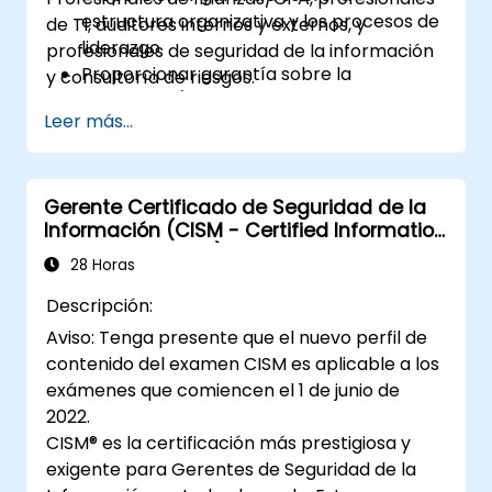
estructura organizativa y los procesos de
de TI, auditores internos y externos, y
liderazgo
profesionales de seguridad de la información
Proporcionar garantía sobre la
y consultoría de riesgos.
adquisición/desarrollo, pruebas e
Leer más...
implementación de activos de TI
Proporcionar garantía sobre las
operaciones de TI, incluidas las
operaciones de servicio y terceros
Gerente Certificado de Seguridad de la
Información (CISM - Certified Information
Proporcionar garantía sobre las políticas,
Security Manager)
estándares, procedimientos y controles
28 Horas
de seguridad de la organización para
Descripción:
asegurar la confidencialidad, integridad y
Aviso: Tenga presente que el nuevo perfil de
disponibilidad de los activos de
contenido del examen CISM es aplicable a los
información.
exámenes que comiencen el 1 de junio de
2022.
CISM® es la certificación más prestigiosa y
exigente para Gerentes de Seguridad de la