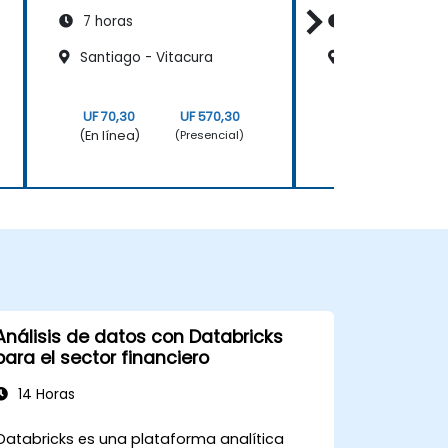
7 horas
7 horas
Santiago - Vitacura
Santiago - El G
UF 70,30
UF 570,30
UF 70,30
(En línea)
(En línea)
(Presencial)
Análisis de datos con Databricks
para el sector financiero
14 Horas
Databricks es una plataforma analítica