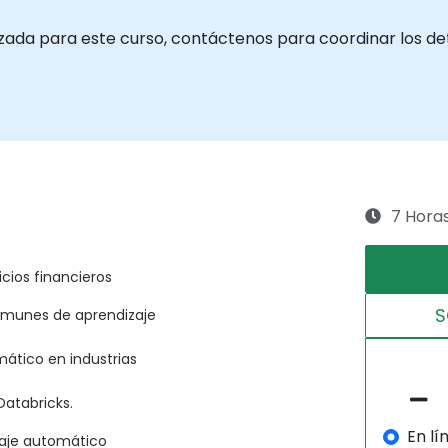
zada para este curso, contáctenos para coordinar los det
7 Hora
cios financieros
S
comunes de aprendizaje
mático en industrias
Databricks.
En lí
zaje automático