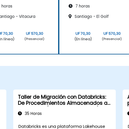
 horas
7 horas
antiago - Vitacura
Santiago - El Golf
F 70,30
UF 570,30
UF 70,30
UF 570,30
En línea)
(En línea)
(Presencial)
(Presencial)
Taller de Migración con Databricks:
De Procedimientos Almacenados a
Lakehouse (Intensivo de 5 días)
35 Horas
Databricks es una plataforma Lakehouse