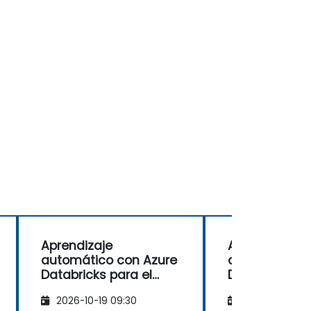
Aprendizaje
Aprendizaje
automático con Azure
automático c
Databricks para el
Databricks pa
sector financiero
sector financ
2026-10-19 09:30
2026-11-02 09