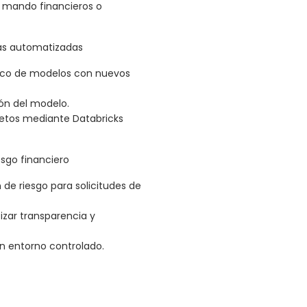
e mando financieros o
as automatizadas
ico de modelos con nuevos
ión del modelo.
letos mediante Databricks
esgo financiero
e riesgo para solicitudes de
izar transparencia y
n entorno controlado.