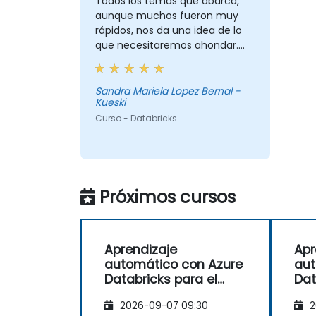
Todos los temas que abarca,
aunque muchos fueron muy
rápidos, nos da una idea de lo
que necesitaremos ahondar.
Además me gustó que pudimos
hacer practicas, aunque insisto,
creo que el curso amerita mas.
Sandra Mariela Lopez Bernal -
Kueski
Curso - Databricks
Próximos cursos
Aprendizaje
Apr
automático con Azure
aut
Databricks para el
Dat
sector financiero
sec
2026-09-07 09:30
2