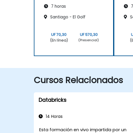
7 horas
7
Santiago - El Golf
S
UF 70,30
UF 570,30
U
(En línea)
(
(Presencial)
Cursos Relacionados
Databricks
14 Horas
Esta formación en vivo impartida por un