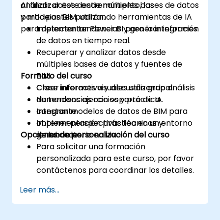
analizar datos desde múltiples bases de datos
Al finalizar este entrenamiento, los
y modelos BIM, utilizando herramientas de IA
participantes podrán:
para detectar tendencias y generar informes.
Implementar Power BI para la integración
de datos en tiempo real.
Recuperar y analizar datos desde
múltiples bases de datos y fuentes de
Formato del curso
BIM.
Crear informes visuales utilizando análisis
Clase interactiva y discusión grupal.
de tendencias con soporte de IA.
Numerosos ejercicios y práctica
Integrar modelos de datos de BIM para
constante.
obtener perspectivas técnicas y
Implementación práctica en un entorno
Opciones de personalización del curso
gerenciales.
de laboratorio en vivo.
Para solicitar una formación
personalizada para este curso, por favor
contáctenos para coordinar los detalles.
Leer más...