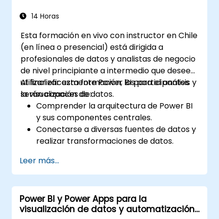
14 Horas
Esta formación en vivo con instructor en Chile
(en línea o presencial) está dirigida a
profesionales de datos y analistas de negocio
de nivel principiante a intermedio que deseen
utilizar eficazmente Power BI para el análisis y
Al finalizar esta formación, los participantes
la visualización de datos.
serán capaces de:
Comprender la arquitectura de Power BI
y sus componentes centrales.
Conectarse a diversas fuentes de datos y
realizar transformaciones de datos.
Crear visualizaciones eficaces y paneles
Leer más...
interactivos.
Implementar seguridad a nivel de fila y
gestionar el acceso a los datos.
Power BI y Power Apps para la
visualización de datos y automatización