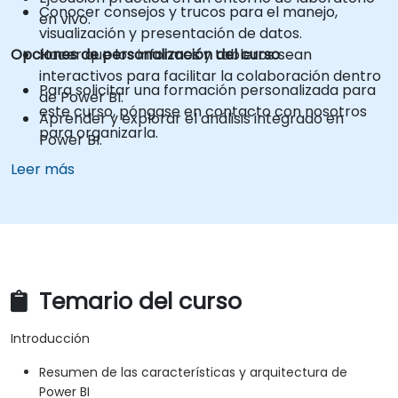
Conocer consejos y trucos para el manejo,
en vivo.
visualización y presentación de datos.
Opciones de personalización del curso
Hacer que los informes y tableros sean
interactivos para facilitar la colaboración dentro
Para solicitar una formación personalizada para
de Power BI.
este curso, póngase en contacto con nosotros
Aprender y explorar el análisis integrado en
para organizarla.
Power BI.
Leer más
Temario del curso
Introducción
Resumen de las características y arquitectura de
Power BI