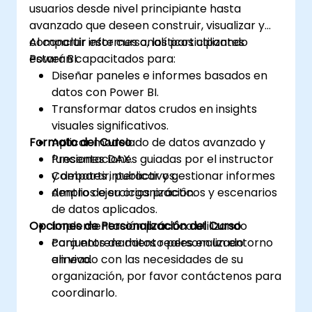
usuarios desde nivel principiante hasta
avanzado que deseen construir, visualizar y
compartir informes analíticos utilizando
Al concluir este curso, los participantes
Power BI.
estarán capacitados para:
Diseñar paneles e informes basados en
datos con Power BI.
Transformar datos crudos en insights
visuales significativos.
Formato del Curso
Aplicar modelado de datos avanzado y
funciones DAX.
Presentaciones guiadas por el instructor
Compartir, publicar y gestionar informes
y debates interactivos.
dentro de su organización.
Amplios ejercicios prácticos y escenarios
de datos aplicados.
Opciones de Personalización del Curso
Implementación práctica utilizando
conjuntos de datos reales en un entorno
Para entrenamiento personalizado
en vivo.
alineado con las necesidades de su
organización, por favor contáctenos para
coordinarlo.