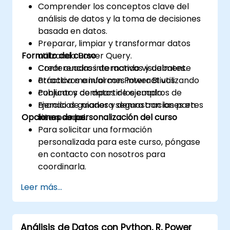
Comprender los conceptos clave del
análisis de datos y la toma de decisiones
basada en datos.
Preparar, limpiar y transformar datos
Formato del curso
utilizando Power Query.
Crear cuadros de mando visualmente
Conferencias interactivas y debates.
atractivos e informes interactivos.
Práctica manual con Power BI utilizando
Publicar y compartir los cuadros de
conjuntos de datos de ejemplo.
mando de manera segura con las partes
Ejercicios guiados y demostraciones en
Opciones de personalización del curso
interesadas.
tiempo real.
Para solicitar una formación
personalizada para este curso, póngase
en contacto con nosotros para
coordinarla.
Leer más...
Análisis de Datos con Python, R, Power