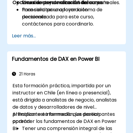
Opciones de personalización del curso
Visualizar tendencias del desempeño
financieros y de recursos humanos reales.
financiero para apoyar la toma de
Para solicitar una formación
decisiones.
personalizada para este curso,
contáctenos para coordinarlo.
Leer más...
Fundamentos de DAX en Power BI
21 Horas
Esta formación práctica, impartida por un
instructor en Chile (en línea o presencial),
está dirigida a analistas de negocio, analistas
de datos y desarrolladores de nivel
principiante e intermedio que desean
Al finalizar esta formación, los participantes
aprender los fundamentos de DAX en Power
podrán:
BI.
Tener una comprensión integral de las