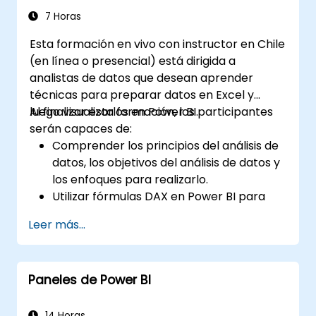
múltiples fuentes de manera eficaz.
7 Horas
Esta formación en vivo con instructor en Chile
(en línea o presencial) está dirigida a
analistas de datos que desean aprender
técnicas para preparar datos en Excel y
luego visualizarlos en Power BI.
Al finalizar esta formación, los participantes
serán capaces de:
Comprender los principios del análisis de
datos, los objetivos del análisis de datos y
los enfoques para realizarlo.
Utilizar fórmulas DAX en Power BI para
cálculos complejos.
Leer más...
Crear y utilizar visualizaciones y gráficos
para casos específicos de análisis.
Importar datos con Power View para
Paneles de Power BI
pasar de un Power BI basado en Excel a
un Power BI independiente.
14 Horas