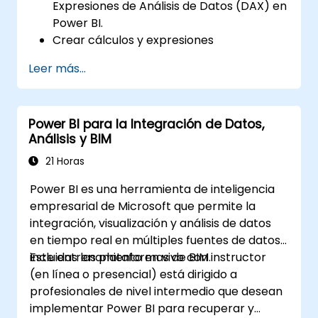
Expresiones de Análisis de Datos (DAX) en
Power BI.
Crear cálculos y expresiones
personalizadas en Power BI para analizar
Leer más...
datos y obtener información valiosa.
Aprender las mejores prácticas para
optimizar el rendimiento de DAX.
Power BI para la Integración de Datos,
Análisis y BIM
21 Horas
Power BI es una herramienta de inteligencia
empresarial de Microsoft que permite la
integración, visualización y análisis de datos
en tiempo real en múltiples fuentes de datos,
incluidas las plataformas de BIM.
Este entrenamiento en vivo con instructor
(en línea o presencial) está dirigido a
profesionales de nivel intermedio que desean
implementar Power BI para recuperar y