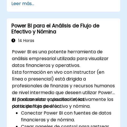
Leer más...
Power BI para el Análisis de Flujo de
Efectivo y Nómina
14 Horas
Power BI es una potente herramienta de
análisis empresarial utilizada para visualizar
datos financieros y operativos.
Esta formación en vivo con instructor (en
línea o presencial) está dirigida a
profesionales de finanzas y recursos humanos
de nivel intermedio que deseen utilizar Power
BI para analizar y visualizar efectivamente los
Al finalizar esta capacitación, los
datos de flujo de efectivo y nómina.
participantes podrán:
Conectar Power BI con fuentes de datos
financieras y de nómina.
Crear paneles de control para rastrear