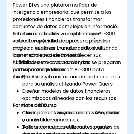
Power BI es una plataforma líder de
inteligencia empresarial que permite a los
profesionales financieros transformar
conjuntos de datos complejos en información
financiera aplicable. La certificación PL-300
Esta formación en vivo impartida por
valida la capacidad de uno para preparar,
instructores (en línea o presencial) está
modelar, visualizar y analizar datos utilizando
dirigida a analistas financieros de nivel
las herramientas de Power BI.
intermedio que desean fortalecer sus
habilidades en Power BI mientras se preparan
Al finalizar esta capacitación, los
para el examen Microsoft PL-300 Data
participantes podrán:
Analyst Associate.
Preparar y transformar datos financieros
para su análisis utilizando Power Query.
Diseñar modelos de datos financieros
optimizados alineados con los requisitos
Formato del Curso
del PL-300.
Crear paneles financieros con KPIs, ratios
Clase interactiva y discusiones orientadas
y análisis de variaciones.
a la certificación.
Aplicar conceptos relevantes para el
Talleres prácticos utilizando conjuntos de