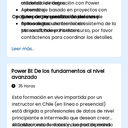
utilizando la integración con Power
modelado de datos.
Automate.
Aprendizaje basado en proyectos con
Opciones de personalización del curso
Compartir y gestionar soluciones de
guía para la creación de paneles y
forma segura dentro del ecosistema de la
aplicaciones.
Para solicitar una formación
Microsoft Power Platform.
personalizada para este curso, por favor
contáctenos para coordinar los detalles.
Leer más...
Power BI: De los fundamentos al nivel
avanzado
35 Horas
Esta formación en vivo impartida por un
instructor en Chile (en línea o presencial)
está dirigida a profesionales de datos de nivel
principiante e intermedio que desean crear
visualizaciones de datos y cuadros de mando
Al finalizar esta formación, los participantes