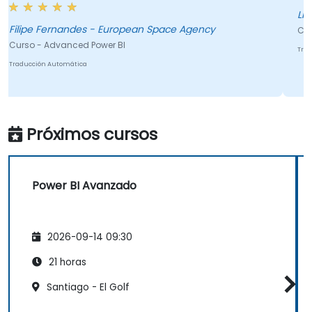
Li
Filipe Fernandes - European Space Agency
Cur
Curso - Advanced Power BI
Tra
Traducción Automática
Próximos cursos
Power BI Avanzado
2026-09-14 09:30
21 horas
Santiago - El Golf