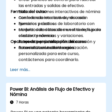
las entradas y salidas de efectivo.
Formato del curso
Elaborar informes interactivos de nómina
con indicadores clave de recursos
Conferencia interactiva y discusión
humanos y costos.
Ejercicios prácticos de laboratorio con
Modelar datos basados en el tiempo para
conjuntos de datos de muestra de flujo de
evaluar tendencias y variaciones.
efectivo y nómina
Opciones de personalización del curso
Automatizar y compartir informes
Proyectos prácticos para la creación y
financieros en toda la organización.
automatización de informes
Para solicitar una formación
personalizada para este curso,
contáctenos para coordinarlo.
Leer más...
Power BI: Análisis de Flujo de Efectivo y
Nómina
7 Horas