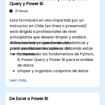
Query y Power BI
21 Horas
Esta formación en vivo impartida por un
instructor en Chile (en línea o presencial)
está dirigida a profesionales de nivel
principiante que desean limpiar y analizar
datos, realizar proyecciones estadísticas y
Al finalizar esta capacitación, los
crear visualizaciones valiosas utilizando estas
participantes serán capaces de:
herramientas.
Comprender los fundamentos de Python,
R, Power Query y Power BI para el análisis
de datos.
Limpiar y organizar conjuntos de datos
mediante Python y Power Query.
Leer más...
Ejecutar análisis estadístico y
proyecciones con R.
Crear dashboards profesionales e
De Excel a Power BI
informes con Power BI.
Integrar y analizar datos procedentes de