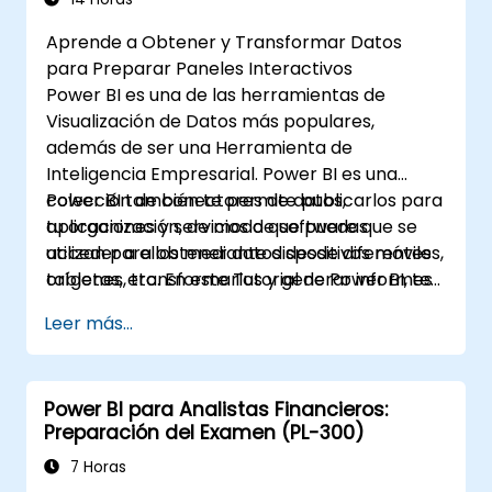
Aprende a Obtener y Transformar Datos
para Preparar Paneles Interactivos
Power BI es una de las herramientas de
Visualización de Datos más populares,
además de ser una Herramienta de
Inteligencia Empresarial. Power BI es una
colección de conectores de datos,
Power BI también te permite publicarlos para
aplicaciones y servicios de software que se
tu organización, de modo que puedas
utilizan para obtener datos desde diferentes
acceder a ellos mediante dispositivos móviles,
orígenes, transformarlos y generar informes
tabletas, etc. En este Tutorial de Power BI, te
atractivos.
mostraremos un enfoque paso a paso para
Leer más...
conectarte con múltiples fuentes de datos,
realizar transformaciones de datos y crear
informes como gráficos, tablas, matrices,
Power BI para Analistas Financieros:
mapas, entre otros.
Preparación del Examen (PL-300)
7 Horas