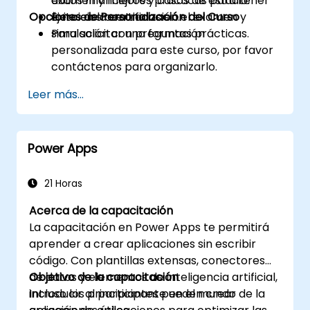
examen y mejores prácticas para tener
datos financieros y casos de estudio.
Opciones de Personalización del Curso
éxito en la certificación.
Ejercicios centrados en el examen y
simulación con preguntas prácticas.
Para solicitar una formación
personalizada para este curso, por favor
contáctenos para organizarlo.
Leer más...
Power Apps
21 Horas
Acerca de la capacitación
La capacitación en Power Apps te permitirá
aprender a crear aplicaciones sin escribir
código. Con plantillas extensas, conectores
de datos y elementos de inteligencia artificial,
Objetivo de la capacitación
incluso los principiantes pueden crear
Introducir al participante en el mundo de la