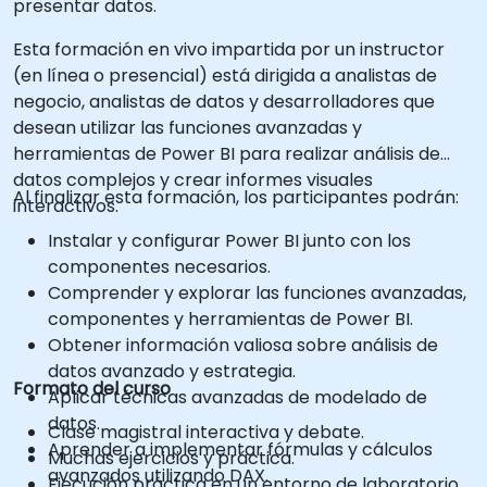
presentar datos.
Esta formación en vivo impartida por un instructor
(en línea o presencial) está dirigida a analistas de
negocio, analistas de datos y desarrolladores que
desean utilizar las funciones avanzadas y
herramientas de Power BI para realizar análisis de
datos complejos y crear informes visuales
Al finalizar esta formación, los participantes podrán:
interactivos.
Instalar y configurar Power BI junto con los
componentes necesarios.
Comprender y explorar las funciones avanzadas,
componentes y herramientas de Power BI.
Obtener información valiosa sobre análisis de
datos avanzado y estrategia.
Formato del curso
Aplicar técnicas avanzadas de modelado de
datos.
Clase magistral interactiva y debate.
Aprender a implementar fórmulas y cálculos
Muchas ejercicios y práctica.
avanzados utilizando DAX.
Ejecución práctica en un entorno de laboratorio