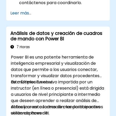
contáctenos para coordinarlo.
Leer más...
Análisis de datos y creación de cuadros
de mando con Power BI
7 Horas
Power BI es una potente herramienta de
inteligencia empresarial y visualización de
datos que permite a los usuarios conectar,
transformar y visualizar datos procedentes
de múltiples fuentes.
Esta formación en vivo impartida por un
instructor (en línea o presencial) está dirigida
a usuarios de nivel principiante a intermedio
que deseen aprender a realizar análisis de
datos y crear cuadros de mando interactivos
Al finalizar esta formación, los participantes
utilizando Power BI.
serán capaces de: