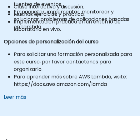
fuentes de eventos.
Clase interactiva y discusión.
Empaquetar, implementar, monitorear y
Muchos ejercicios y práctica.
solucionar problemas de aplicaciones basadas
Implementación práctica en un entorno de
en Lambda.
laboratorio en vivo.
Opciones de personalización del curso
Para solicitar una formación personalizada para
este curso, por favor contáctenos para
organizarlo.
Para aprender más sobre AWS Lambda, visite:
https://docs.aws.amazon.com/lamda
Leer más