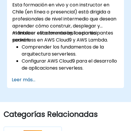
Esta formación en vivo y con instructor en
Chile (en línea o presencial) está dirigida a
profesionales de nivel intermedio que desean
aprender cómo construir, desplegar y
mantener eficazmente aplicaciones
Al finalizar esta formación, los participantes
serverless en AWS Cloud9 y AWS Lambda.
podrán:
Comprender los fundamentos de la
arquitectura serverless.
Configurar AWS Cloud9 para el desarrollo
de aplicaciones serverless.
Desarrollar, probar y desplegar
Leer más...
aplicaciones serverless utilizando AWS
Lambda.
Integrar AWS Lambda con otros servicios
de AWS, como API Gateway y S3.
Optimizar las aplicaciones serverless
Categorías Relacionadas
para lograr mayor eficiencia en
rendimiento y costos.