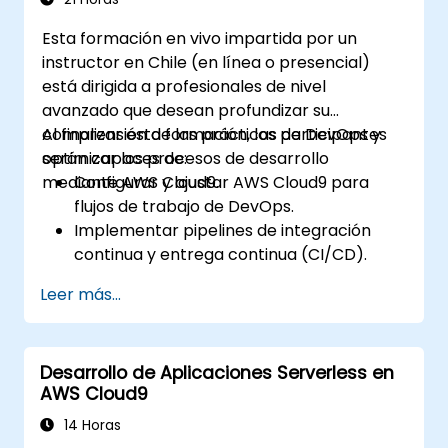
Esta formación en vivo impartida por un
instructor en Chile (en línea o presencial)
está dirigida a profesionales de nivel
avanzado que desean profundizar su
comprensión de las prácticas de DevOps y
Al finalizar esta formación, los participantes
optimizar los procesos de desarrollo
serán capaces de:
mediante AWS Cloud9.
Configurar y ajustar AWS Cloud9 para
flujos de trabajo de DevOps.
Implementar pipelines de integración
continua y entrega continua (CI/CD).
Automatizar pruebas, monitoreo e
Leer más...
implementación de procesos utilizando
AWS Cloud9.
Integrar servicios de AWS como Lambda,
Desarrollo de Aplicaciones Serverless en
EC2 y S3 en flujos de trabajo de DevOps.
AWS Cloud9
Utilizar sistemas de control de versiones
como GitHub o GitLab dentro de AWS
14 Horas
Cloud9.