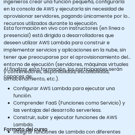
ingenieros crear una función pequeña, configurarla
en la consola de AWS y ejecutarla sin necesidad de
aprovisionar servidores, pagando únicamente por los
recursos utilizados durante la ejecución.
Esta formación en vivo con instructores (en línea o
presencial) está dirigida a desarrolladores que
deseen utilizar AWS Lambda para construir e
implementar servicios y aplicaciones en la nube, sin
tener que preocuparse por el aprovisionamiento del
entorno de ejecución (servidores, máquinas virtuales
Al finalizar esta formación, los participantes serán
y contenedores, disponibilidad, escalabilidad,
capaces de:
almacenamiento, etc.).
Configurar AWS Lambda para ejecutar una
función.
Comprender FaaS (Funciones como Servicio) y
las ventajas del desarrollo serverless.
Construir, subir y ejecutar funciones de AWS
Lambda.
Formato del curso
Integrar funciones de Lambda con diferentes