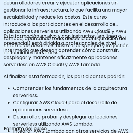
desarrolladores crear y ejecutar aplicaciones sin
gestionar la infraestructura, lo que facilita una mayor
escalabilidad y reduce los costos. Este curso
introduce a los participantes en el desarrollo de
aplicaciones serverless utilizando AWS Cloud9 y AWS
Esta formación en vivo y con instructor (en línea o
Lambda, abarcando todo, desde la configuración del
presencial) está dirigida a profesionales de nivel
entorno de desarrollo hasta el despliegue y la gestión
intermedio que desean aprender cómo construir,
de funciones serverless.
desplegar y mantener eficazmente aplicaciones
serverless en AWS Cloud9 y AWS Lambda.
Al finalizar esta formación, los participantes podrán:
Comprender los fundamentos de la arquitectura
serverless.
Configurar AWS Cloud9 para el desarrollo de
aplicaciones serverless.
Desarrollar, probar y desplegar aplicaciones
serverless utilizando AWS Lambda.
Formato del curso
Integrar AWS Lambda con otros servicios de AWS,