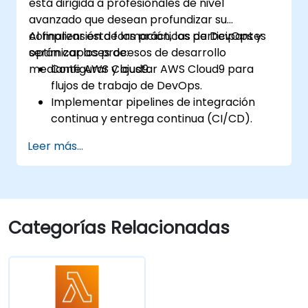
está dirigida a profesionales de nivel
avanzado que desean profundizar su
comprensión de las prácticas de DevOps y
Al finalizar esta formación, los participantes
optimizar los procesos de desarrollo
serán capaces de:
mediante AWS Cloud9.
Configurar y ajustar AWS Cloud9 para
flujos de trabajo de DevOps.
Implementar pipelines de integración
continua y entrega continua (CI/CD).
Automatizar pruebas, monitoreo e
Leer más...
implementación de procesos utilizando
AWS Cloud9.
Integrar servicios de AWS como Lambda,
EC2 y S3 en flujos de trabajo de DevOps.
Utilizar sistemas de control de versiones
Categorías Relacionadas
como GitHub o GitLab dentro de AWS
Cloud9.