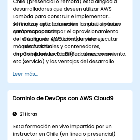
Chile (presencial o remota) está dirigida a
desarrolladores que deseen utilizar AWS
Lambda para construir e implementar
servicios y aplicaciones en la nube, sin tener
Al finalizar esta formación, los participantes
que preocuparse por el aprovisionamiento
serán capaces de:
del entorno de ejecución (servidores,
Configurar AWS Lambda para ejecutar
máquinas virtuales y contenedores,
una función.
disponibilidad, escalabilidad, almacenamiento,
Comprender FaaS (Funciones como
etc.).
Servicio) y las ventajas del desarrollo
serverless.
Leer más...
Construir, subir y ejecutar funciones de
AWS Lambda.
Integrar funciones de Lambda con
Dominio de DevOps con AWS Cloud9
diferentes fuentes de eventos.
Empaquetar, implementar, monitorear y
solucionar problemas de aplicaciones
21 Horas
basadas en Lambda.
Esta formación en vivo impartida por un
instructor en Chile (en línea o presencial)