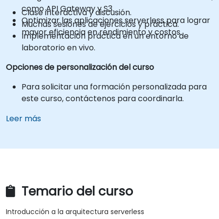
como API Gateway y S3.
Clase interactiva y discusión.
Optimizar las aplicaciones serverless para lograr
Muchas sesiones de ejercicios y práctica.
mayor eficiencia en rendimiento y costos.
Implementación práctica en un entorno de
laboratorio en vivo.
Opciones de personalización del curso
Para solicitar una formación personalizada para
este curso, contáctenos para coordinarla.
Leer más
Temario del curso
Introducción a la arquitectura serverless