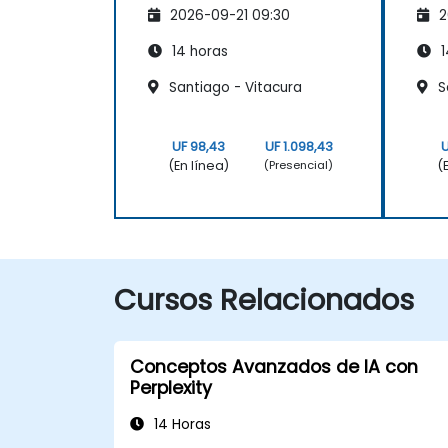
2026-09-21 09:30
2
14 horas
1
Santiago - Vitacura
Sa
UF 98,43
UF 1.098,43
U
(En línea)
(
(Presencial)
Cursos Relacionados
Conceptos Avanzados de IA con
Perplexity
14 Horas