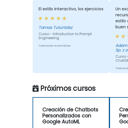
El estilo interactivo, los ejercicios
Un exc
recurs
estilo
buen 
Tamas Tutuntzisz
nivel 
Curso - Introduction to Prompt
Engineering
Adam - GE Aerospace Polan
Traducción Automática
Sp. z o
Curso -
ChatG
Traducci
Próximos cursos
Creación de Chatbots
Cre
Personalizados con
Per
Google AutoML
Goo