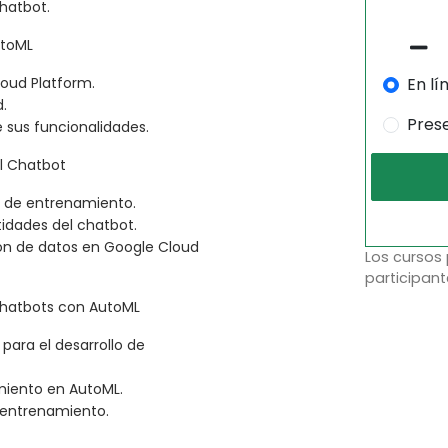
hatbot.
utoML
En lí
oud Platform.
.
Pres
sus funcionalidades.
l Chatbot
s de entrenamiento.
tidades del chatbot.
ión de datos en Google Cloud
Los cursos
participant
Chatbots con AutoML
ara el desarrollo de
miento en AutoML.
 entrenamiento.