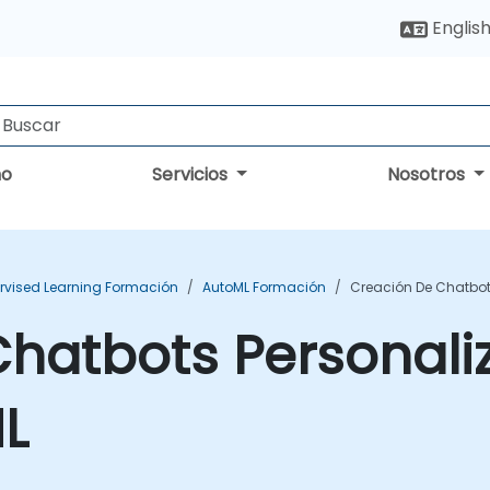
Englis
no
Servicios
Nosotros
rvised Learning Formación
AutoML Formación
Creación De Chatbot
Chatbots Personali
L