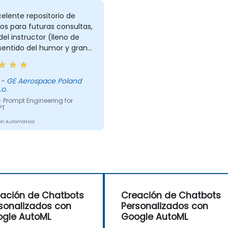
elente repositorio de
os para futuras consultas,
 del instructor (lleno de
sentido del humor y gran
de detalle)
d
.o.
 Prompt Engineering for
PT
ón Automática
ación de Chatbots
Creación de Chatbots
sonalizados con
Personalizados con
gle AutoML
Google AutoML