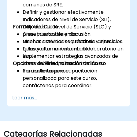
comunes de SRE.
Definir y gestionar efectivamente
Indicadores de Nivel de Servicio (SLI),
Formato del Curso
Objetivos de Nivel de Servicio (SLO) y
presupuestos de error.
Clase interactiva y discusión.
Diseñar sistemas seguros, tolerantes a
Muchas actividades prácticas y ejercicios.
fallas y altamente confiables.
Ejecución en un entorno de laboratorio en
Implementar estrategias avanzadas de
vivo.
Opciones de Personalización del Curso
observabilidad, automatización e
incidente response.
Para solicitar una capacitación
personalizada para este curso,
contáctenos para coordinar.
Leer más...
Categorías Relacionadas