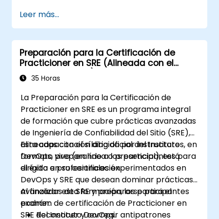
críticos de manera fiable y económica.
Leer más...
Introducir una dimensión de confiabilidad del
sitio requiere realinear la organización, un
nuevo enfoque en ingeniería y
Preparación para la Certificación de
automatización, y la adopción de una
Practicioner en SRE (Alineada con el
variedad de nuevos paradigmas laborales.
Instituto DevOps)
35 Horas
La Preparación para la Certificación de
Practicioner en SRE es un programa integral
de formación que cubre prácticas avanzadas
de Ingeniería de Confiabilidad del Sitio (SRE),
alineadas con el sílabo oficial del Instituto
Esta capacitación dirigida por instructores, en
DevOps, preparando a los participantes para
formato vivo (en línea o presencial), está
el éxito en su certificación.
dirigida a profesionales experimentados en
DevOps y SRE que desean dominar prácticas
avanzadas de SRE y prepararse para el
Al finalizar esta formación, los participantes
examen de certificación de Practicioner en
podrán:
SRE del Instituto DevOps.
Reconocer y corregir antipatrones