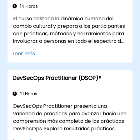
14 Horas
El curso destaca la dinámica humana del
cambio cultural y prepara a los participantes
con prácticas, métodos y herramientas para
involucrar a personas en todo el espectro de
DevOps mediante el uso de escenarios reales
Leer más...
y estudios de caso. Al completar el curso, los
participantes tendrán elementos tangibles
para aprovechar cuando vuelvan a la oficina,
DevSecOps Practitioner (DSOP)®
como la comprensión del Mapeo de Flujo de
Valor.
21 Horas
DevSecOps Practitioner presenta una
variedad de prácticas para avanzar hacia una
comprensión más completa de las prácticas
DevSecOps. Explora resultados prácticos
encontrando la combinación adecuada de