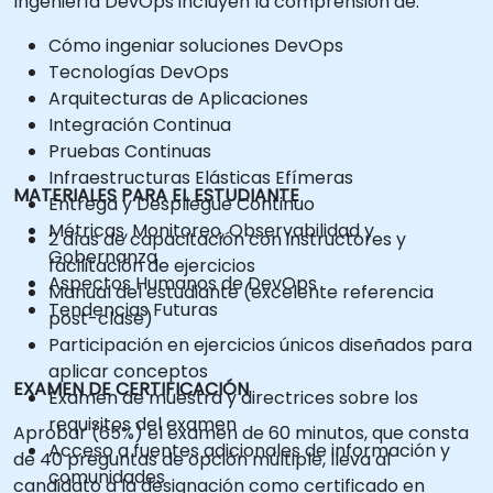
Ingeniería DevOps incluyen la comprensión de:
Cómo ingeniar soluciones DevOps
Tecnologías DevOps
Arquitecturas de Aplicaciones
Integración Continua
Pruebas Continuas
Infraestructuras Elásticas Efímeras
MATERIALES PARA EL ESTUDIANTE
Entrega y Despliegue Continuo
Métricas, Monitoreo, Observabilidad y
2 días de capacitación con instructores y
Gobernanza
facilitación de ejercicios
Aspectos Humanos de DevOps
Manual del estudiante (excelente referencia
Tendencias Futuras
post-clase)
Participación en ejercicios únicos diseñados para
aplicar conceptos
EXAMEN DE CERTIFICACIÓN
Examen de muestra y directrices sobre los
requisitos del examen
Aprobar (65%) el examen de 60 minutos, que consta
Acceso a fuentes adicionales de información y
de 40 preguntas de opción múltiple, lleva al
comunidades
candidato a la designación como certificado en