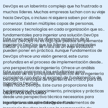
DevOps es un laberinto complejo que ha frustrado a
muchos líderes. Muchas empresas luchan con su viaje
hacia DevOps, o incluso ni siquiera saben por dónde
comenzar. Existen múltiples capas de personas,
procesos y tecnologías en cada organización que son
fundamentales para ingeniar una solución DevOps
Este curso explica los diversos aspectos de la
exitosa. DevOps no es algo que puedas simplemente
ingeniería DevOps que los líderes y profesionales
cotizar y comprar; se trata de un viaje evolutivo.
pueden poner en práctica. Aunque Fundamentos de
DevOps ofrece una visión general, este curso
profundiza en el proceso de implementación desde
una perspectiva de ingeniería. Ofrece un análisis
Este curso posiciona a los estudiantes para
detallado de los principales aspectos de la ingeniería
completar con éxito el examen de Fundamentos de
DevOps. Un enfoque de ingeniería es crítico para los
Ingeniería DevOps.
viajes hacia DevOps. Este curso proporciona los
fundamentos de conocimiento, principios y prácticas
OBJETIVOS DEL CURSO
desde una perspectiva técnica necesarios para
ingeniar una solución DevOps exitosa.
Los objetivos de aprendizaje de Fundamentos de