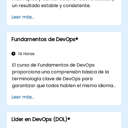
un resultado estable y consistente.
Leer más...
Fundamentos de DevOps®
14 Horas
El curso de Fundamentos de DevOps
proporciona una comprensión básica de la
terminología clave de DevOps para
garantizar que todos hablen el mismo idioma
y destaca los beneficios de DevOps para
Leer más...
apoyar el éxito organizacional.
Líder en DevOps (DOL)®