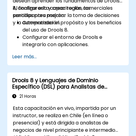
desean aprender los fundamentos de Drools
8, configurarlo y crear reglas comerciales
Al finalizar esta capacitación, los
sencillas para mejorar la toma de decisiones
participantes podrán:
y la automatización.
Comprender el propósito y los beneficios
del uso de Drools 8.
Configurar el entorno de Drools e
integrarlo con aplicaciones.
Crear, probar e implementar reglas
Leer más...
comerciales simples.
Utilizar Drools Workbench para la gestión
de reglas y tablas de decisión.
Drools 8 y Lenguajes de Dominio
Implementar Drools en escenarios del
Específico (DSL) para Analistas de
mundo real para automatizar decisiones.
Negocios
21 Horas
Esta capacitación en vivo, impartida por un
instructor, se realiza en Chile (en línea o
presencial) y está dirigida a analistas de
negocios de nivel principiante e intermedio