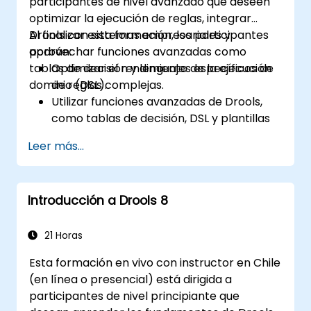
participantes de nivel avanzado que deseen
optimizar la ejecución de reglas, integrar
Drools con sistemas empresariales y
Al finalizar esta formación, los participantes
aprovechar funciones avanzadas como
podrán:
tablas de decisión y lenguajes específicos de
Optimizar el rendimiento de la ejecución
dominio (DSL).
de reglas complejas.
Utilizar funciones avanzadas de Drools,
como tablas de decisión, DSL y plantillas
de reglas.
Leer más...
Integrar Drools sin problemas con
aplicaciones empresariales y sistemas
externos.
Introducción a Drools 8
Implementar mecanismos robustos de
control de versiones y colaboración para
el desarrollo de reglas.
21 Horas
Diseñar e implementar soluciones
Esta formación en vivo con instructor en Chile
escalables basadas en Drools para
(en línea o presencial) está dirigida a
necesidades empresariales.
participantes de nivel principiante que