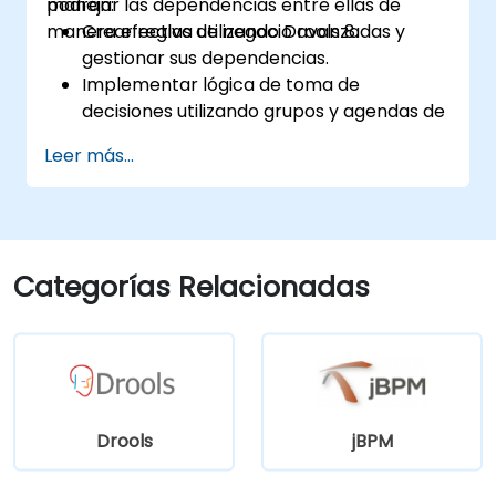
manejar las dependencias entre ellas de
podrán:
manera efectiva utilizando Drools 8.
Crear reglas de negocio avanzadas y
gestionar sus dependencias.
Implementar lógica de toma de
decisiones utilizando grupos y agendas de
reglas de Drools.
Leer más...
Optimizar el rendimiento de la ejecución
de reglas en Drools.
Utilizar características avanzadas de
Drools Workbench para la gestión de
reglas.
Categorías Relacionadas
Integrar Drools con fuentes de datos y
sistemas externos.
Drools
jBPM