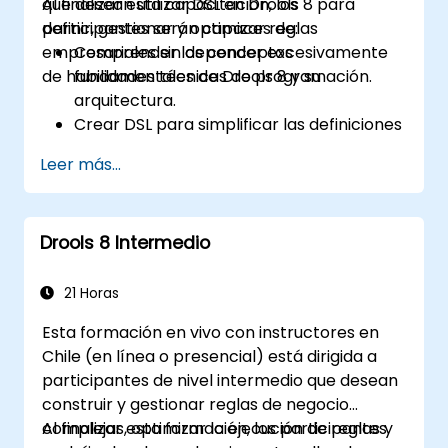
que desean utilizar DSL en Drools 8 para
Al finalizar esta capacitación, los
definir, gestionar y optimizar reglas
participantes serán capaces de:
empresariales sin depender excesivamente
Comprender los conceptos
de habilidades técnicas de programación.
fundamentales de Drools 8 y su
arquitectura.
Crear DSL para simplificar las definiciones
de reglas empresariales dirigidas a
Leer más...
usuarios no técnicos.
Gestionar, probar y mantener las reglas
de manera efectiva utilizando Drools
Drools 8 Intermedio
Workbench.
Colaborar con equipos técnicos para
implementar y refinar las reglas
21 Horas
empresariales.
Esta formación en vivo con instructores en
Aplicar mejores prácticas para la
Chile (en línea o presencial) está dirigida a
optimización de reglas y la gestión del
participantes de nivel intermedio que desean
ciclo de vida.
construir y gestionar reglas de negocio
complejas, optimizar la ejecución de reglas y
Al finalizar esta formación, los participantes