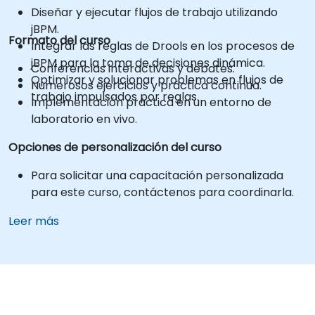
Diseñar y ejecutar flujos de trabajo utilizando
jBPM.
Formato del curso
Integrar las reglas de Drools en los procesos de
jBPM para la toma de decisiones dinámica.
Conferencias interactivas y debates.
Optimizar y solucionar problemas en flujos de
Numerosos ejercicios y práctica continua.
trabajo impulsados por reglas.
Implementación práctica en un entorno de
laboratorio en vivo.
Opciones de personalización del curso
Para solicitar una capacitación personalizada
para este curso, contáctenos para coordinarla.
Leer más