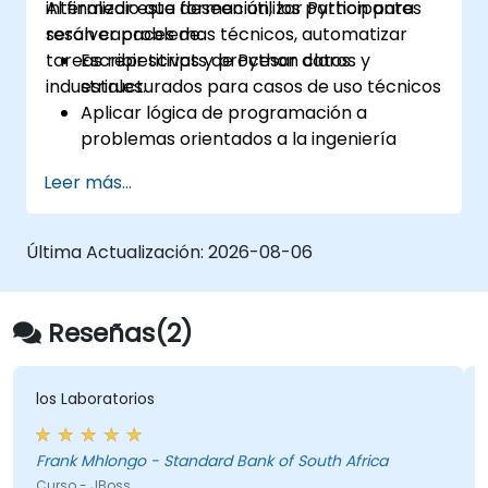
intermedio que deseen utilizar Python para
Al finalizar esta formación, los participantes
resolver problemas técnicos, automatizar
serán capaces de:
tareas repetitivas y procesar datos
Escribir scripts de Python claros y
industriales.
estructurados para casos de uso técnicos
Aplicar lógica de programación a
problemas orientados a la ingeniería
Utilizar Python para procesar datos
Leer más...
procedentes de archivos CSV, registros y
textos
Automatizar flujos de trabajo de
Última Actualización:
2026-08-06
ingeniería y automatización repetitivos
Reseñas(2)
los Laboratorios
Frank Mhlongo - Standard Bank of South Africa
Curso - JBoss