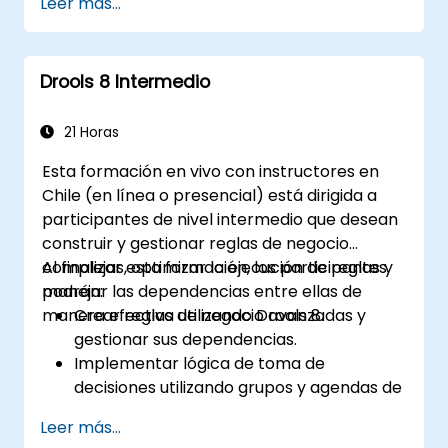
Leer más...
Integrar Drools sin problemas con
aplicaciones empresariales y sistemas
externos.
Drools 8 Intermedio
Implementar mecanismos robustos de
control de versiones y colaboración para
el desarrollo de reglas.
21 Horas
Diseñar e implementar soluciones
Esta formación en vivo con instructores en
escalables basadas en Drools para
Chile (en línea o presencial) está dirigida a
necesidades empresariales.
participantes de nivel intermedio que desean
construir y gestionar reglas de negocio
complejas, optimizar la ejecución de reglas y
Al finalizar esta formación, los participantes
manejar las dependencias entre ellas de
podrán:
manera efectiva utilizando Drools 8.
Crear reglas de negocio avanzadas y
gestionar sus dependencias.
Implementar lógica de toma de
decisiones utilizando grupos y agendas de
reglas de Drools.
Leer más...
Optimizar el rendimiento de la ejecución