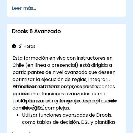
de reglas empresariales dirigidas a
Leer más...
usuarios no técnicos.
Gestionar, probar y mantener las reglas
de manera efectiva utilizando Drools
Drools 8 Avanzado
Workbench.
Colaborar con equipos técnicos para
implementar y refinar las reglas
21 Horas
empresariales.
Esta formación en vivo con instructores en
Aplicar mejores prácticas para la
Chile (en línea o presencial) está dirigida a
optimización de reglas y la gestión del
participantes de nivel avanzado que deseen
ciclo de vida.
optimizar la ejecución de reglas, integrar
Drools con sistemas empresariales y
Al finalizar esta formación, los participantes
aprovechar funciones avanzadas como
podrán:
tablas de decisión y lenguajes específicos de
Optimizar el rendimiento de la ejecución
dominio (DSL).
de reglas complejas.
Utilizar funciones avanzadas de Drools,
como tablas de decisión, DSL y plantillas
de reglas.