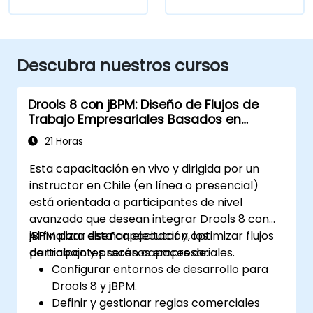
Descubra nuestros cursos
Drools 8 con jBPM: Diseño de Flujos de
Trabajo Empresariales Basados en
Reglas
21 Horas
Esta capacitación en vivo y dirigida por un
instructor en Chile (en línea o presencial)
está orientada a participantes de nivel
avanzado que desean integrar Drools 8 con
jBPM para diseñar, ejecutar y optimizar flujos
Al finalizar esta capacitación, los
de trabajo y procesos empresariales.
participantes serán capaces de:
Configurar entornos de desarrollo para
Drools 8 y jBPM.
Definir y gestionar reglas comerciales