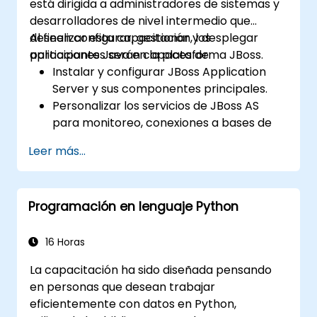
está dirigida a administradores de sistemas y
desarrolladores de nivel intermedio que
deseen configurar, gestionar y desplegar
Al finalizar esta capacitación, los
aplicaciones Java en la plataforma JBoss.
participantes serán capaces de:
Instalar y configurar JBoss Application
Server y sus componentes principales.
Personalizar los servicios de JBoss AS
para monitoreo, conexiones a bases de
datos y gestión de transacciones.
Leer más...
Desarrollar e implementar sesiones
beans EJB 3 y aplicaciones web.
Utilizar el Servicio de Mensajería de JBoss
Programación en lenguaje Python
para desplegar y gestionar aplicaciones
JMS.
Gestionar JBoss AS a través de la
16 Horas
Extensión de Gestión Java (JMX) y la
La capacitación ha sido diseñada pensando
Consola de Administración.
en personas que desean trabajar
Implementar JBoss Drools para la gestión
eficientemente con datos en Python,
de reglas de negocio y utilizar la