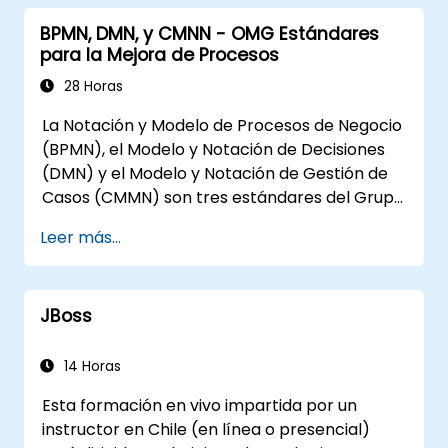
de reglas y tablas de decisión.
BPMN, DMN, y CMNN - OMG Estándares
Implementar Drools en escenarios del
para la Mejora de Procesos
mundo real para automatizar decisiones.
28 Horas
La Notación y Modelo de Procesos de Negocio
(BPMN), el Modelo y Notación de Decisiones
(DMN) y el Modelo y Notación de Gestión de
Casos (CMMN) son tres estándares del Grupo
de Gestión de Objetos (OMG) para la
Leer más...
modelización de procesos, decisiones y casos.
Este curso proporciona una introducción a los
tres e informa sobre cuándo debería
JBoss
utilizarse cada uno.
14 Horas
Esta formación en vivo impartida por un
instructor en Chile (en línea o presencial)