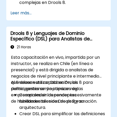
complejas en Drools 8.
Diseñar y ejecutar flujos de trabajo
Leer más...
utilizando jBPM.
Integrar las reglas de Drools en los
procesos de jBPM para la toma de
Drools 8 y Lenguajes de Dominio
decisiones dinámica.
Específico (DSL) para Analistas de
Optimizar y solucionar problemas en
Negocios
flujos de trabajo impulsados por reglas.
21 Horas
Esta capacitación en vivo, impartida por un
instructor, se realiza en Chile (en línea o
presencial) y está dirigida a analistas de
negocios de nivel principiante e intermedio
que desean utilizar DSL en Drools 8 para
Al finalizar esta capacitación, los
definir, gestionar y optimizar reglas
participantes serán capaces de:
empresariales sin depender excesivamente
Comprender los conceptos
de habilidades técnicas de programación.
fundamentales de Drools 8 y su
arquitectura.
Crear DSL para simplificar las definiciones