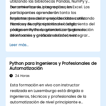
utilizando las bibliotecas Pandas, NumPy y
herramienta Guvnor para el desarrollo y
herramientas de integración con Excel. Los
Durante el curso, paso a paso, los
prueba de reglas.
participantes aprenderán tanto los
participantes aprenderán:
fundamentos del manejo de datos como
importar, procesar y analizar datos utilizando
técnicas de optimización de código,
Pandas y NumPy, optimizar el rendimiento del
procesamiento de grandes conjuntos de
código en Python, automatizar la generación
información y creación de informes
de informes y gráficos en Excel, e integrar
atractivos y visualizaciones.
diversas fuentes de datos en un único
Leer más...
proceso analítico coherente.
Python para Ingenieros y Profesionales de
Automatización
24 Horas
Esta formación en vivo con instructor
realizada en Luxemburgo está dirigida a
ingenieros, técnicos y profesionales de la
automatización de nivel principiante e