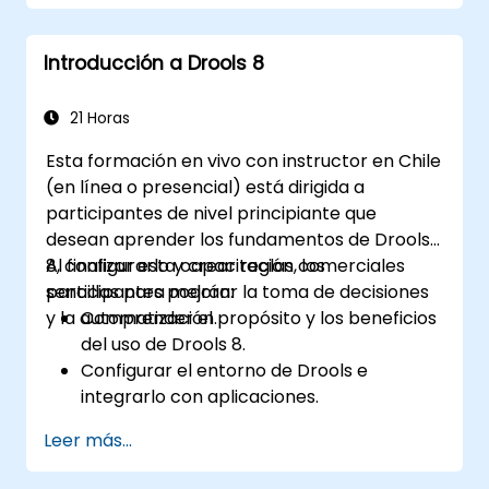
de reglas en Drools.
Utilizar características avanzadas de
Introducción a Drools 8
Drools Workbench para la gestión de
reglas.
Integrar Drools con fuentes de datos y
21 Horas
sistemas externos.
Esta formación en vivo con instructor en Chile
(en línea o presencial) está dirigida a
participantes de nivel principiante que
desean aprender los fundamentos de Drools
8, configurarlo y crear reglas comerciales
Al finalizar esta capacitación, los
sencillas para mejorar la toma de decisiones
participantes podrán:
y la automatización.
Comprender el propósito y los beneficios
del uso de Drools 8.
Configurar el entorno de Drools e
integrarlo con aplicaciones.
Crear, probar e implementar reglas
Leer más...
comerciales simples.
Utilizar Drools Workbench para la gestión