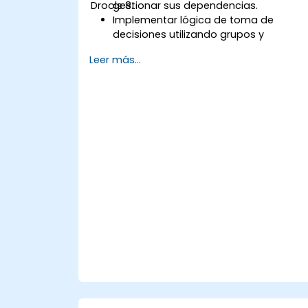
Drools 8.
gestionar sus dependencias.
Implementar lógica de toma de
decisiones utilizando grupos y
agendas de reglas de Drools.
Leer más...
Optimizar el rendimiento de la
ejecución de reglas en Drools.
Utilizar características avanzadas de
Drools Workbench para la gestión de
reglas.
Integrar Drools con fuentes de datos y
sistemas externos.