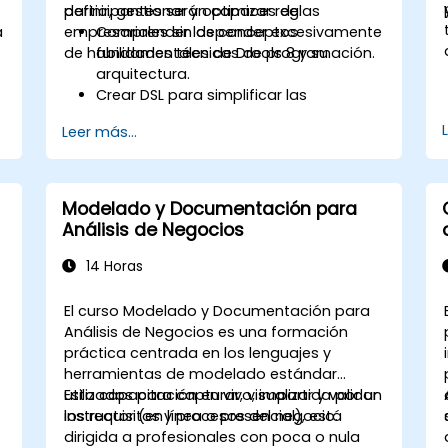
.
definir, gestionar y optimizar reglas
participantes serán capaces de:
a
empresariales sin depender excesivamente
Comprender los conceptos
de habilidades técnicas de programación.
fundamentales de Drools 8 y su
arquitectura.
Crear DSL para simplificar las
definiciones de reglas empresariales
Leer más...
dirigidas a usuarios no técnicos.
Gestionar, probar y mantener las
reglas de manera efectiva utilizando
Drools Workbench.
Modelado y Documentación para
Colaborar con equipos técnicos para
Análisis de Negocios
implementar y refinar las reglas
empresariales.
14 Horas
Aplicar mejores prácticas para la
optimización de reglas y la gestión del
El curso Modelado y Documentación para
ciclo de vida.
Análisis de Negocios es una formación
práctica centrada en los lenguajes y
herramientas de modelado estándar
utilizados para capturar, visualizar y validar
Esta capacitación en vivo, impartida por un
los requisitos y procesos del negocio.
instructor (en línea o presencial), está
dirigida a profesionales con poca o nula