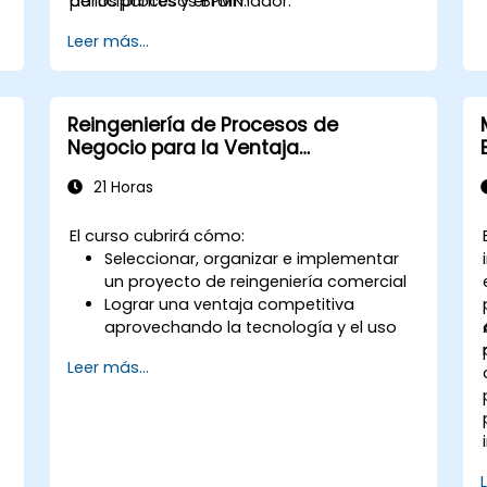
participantes y el formador.
de los procesos BPMN.
Leer más...
Reingeniería de Procesos de
Negocio para la Ventaja
Competitiva
21 Horas
El curso cubrirá cómo:
Seleccionar, organizar e implementar
un proyecto de reingeniería comercial
Lograr una ventaja competitiva
aprovechando la tecnología y el uso
de herramientas UML
Leer más...
Maximizar la satisfacción del cliente
alineando el diseño del proceso con
las necesidades del mismo
Identificar los síntomas típicos de la
disfunción en los procesos
comerciales