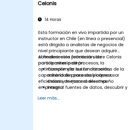
Celonis
14 Horas
Esta formación en vivo impartida por un
instructor en Chile (en línea o presencial)
está dirigida a analistas de negocios de
nivel principiante que desean adquirir
conocimientos prácticos sobre Celonis
Al finalizar esta formación, los
para la minería de procesos, la
participantes podrán:
optimización y la automatización,
Comprender los fundamentos de la
capacitándolos para desbloquear
minería de procesos y cómo usar
eficiencias y mejorar el desempeño
Celonis de manera efectiva.
empresarial.
Integrar fuentes de datos, descubrir y
visualizar procesos.
Leer más...
Adquirir experiencia en el análisis de
procesos utilizando KPIs y referencias
comparativas.
Automatizar flujos de trabajo y
aprovechar el Motor de Acciones de
Celonis para la automatización de