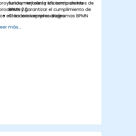
proyectos, mejorar la eficiencia de los
fundamentales y los componentes de
procesos y garantizar el cumplimiento de
BPMN 2.0.
los estándares empresariales.
Crear e interpretar diagramas BPMN
para representar procesos
Leer más...
empresariales.
Optimizar flujos de trabajo utilizando
las mejores prácticas en la
modelización BPMN.
Identificar y eliminar ineficiencias en los
procesos empresariales.
Integrar BPMN en iniciativas de gestión
de proyectos y mejora de procesos.