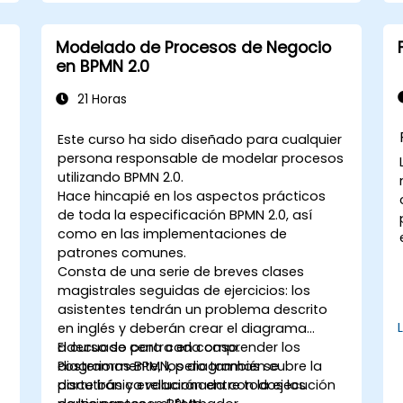
Modelado de Procesos de Negocio
en BPMN 2.0
21 Horas
Este curso ha sido diseñado para cualquier
persona responsable de modelar procesos
utilizando BPMN 2.0.
Hace hincapié en los aspectos prácticos
de toda la especificación BPMN 2.0, así
como en las implementaciones de
patrones comunes.
Consta de una serie de breves clases
magistrales seguidas de ejercicios: los
asistentes tendrán un problema descrito
en inglés y deberán crear el diagrama
adecuado para cada caso.
El curso se centra en comprender los
Posteriormente, los diagramas se
diagramas BPMN, pero también cubre la
discutirán y evaluarán entre todos los
parte básica relacionada con la ejecución