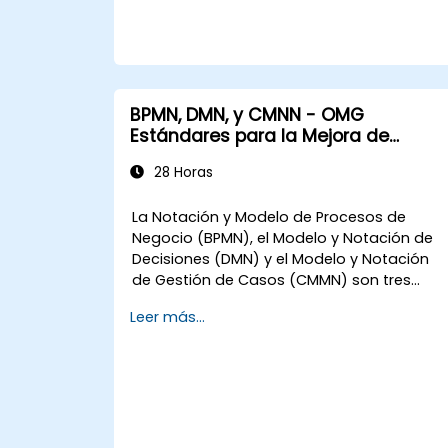
BPMN, DMN, y CMNN - OMG
Estándares para la Mejora de
Procesos
28 Horas
La Notación y Modelo de Procesos de
Negocio (BPMN), el Modelo y Notación de
Decisiones (DMN) y el Modelo y Notación
de Gestión de Casos (CMMN) son tres
estándares del Grupo de Gestión de
Leer más...
Objetos (OMG) para la modelización de
procesos, decisiones y casos. Este curso
proporciona una introducción a los tres e
informa sobre cuándo debería utilizarse
cada uno.