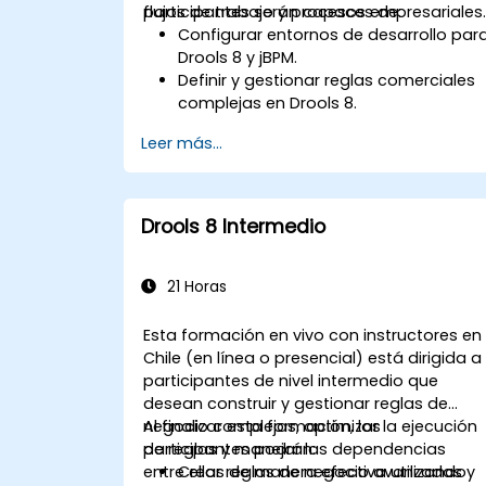
flujos de trabajo y procesos empresariales
participantes serán capaces de:
Configurar entornos de desarrollo par
Drools 8 y jBPM.
Definir y gestionar reglas comerciales
complejas en Drools 8.
Diseñar y ejecutar flujos de trabajo
Leer más...
utilizando jBPM.
Integrar las reglas de Drools en los
procesos de jBPM para la toma de
decisiones dinámica.
Drools 8 Intermedio
Optimizar y solucionar problemas en
flujos de trabajo impulsados por
reglas.
21 Horas
Esta formación en vivo con instructores en
Chile (en línea o presencial) está dirigida a
participantes de nivel intermedio que
desean construir y gestionar reglas de
negocio complejas, optimizar la ejecución
Al finalizar esta formación, los
de reglas y manejar las dependencias
participantes podrán:
entre ellas de manera efectiva utilizando
Crear reglas de negocio avanzadas y