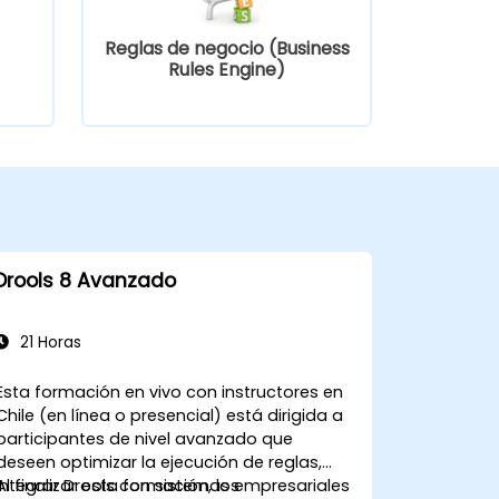
Reglas de negocio (Business
Rules Engine)
Drools 8 Avanzado
21 Horas
Esta formación en vivo con instructores en
Chile (en línea o presencial) está dirigida a
participantes de nivel avanzado que
deseen optimizar la ejecución de reglas,
integrar Drools con sistemas empresariales
Al finalizar esta formación, los