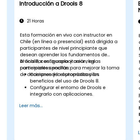
Introducción a Drools 8
21 Horas
Esta formación en vivo con instructor en
Chile (en línea o presencial) está dirigida a
participantes de nivel principiante que
desean aprender los fundamentos de
Drools 8, configurarlo y crear reglas
Al finalizar esta capacitación, los
comerciales sencillas para mejorar la toma
participantes podrán:
de decisiones y la automatización.
Comprender el propósito y los
beneficios del uso de Drools 8.
Configurar el entorno de Drools e
integrarlo con aplicaciones.
Crear, probar e implementar reglas
Leer más...
comerciales simples.
Utilizar Drools Workbench para la
gestión de reglas y tablas de decisión.
Implementar Drools en escenarios del
mundo real para automatizar
decisiones.