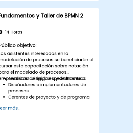
Fundamentos y Taller de BPMN 2
14 Horas
Público objetivo:
Los asistentes interesados en la
modelación de procesos se beneficiarán al
cursar esta capacitación sobre notación
para el modelado de procesos
empresariales, dirigida especialmente a:
Analistas de Negocio y de Procesos
Diseñadores e implementadores de
procesos
Gerentes de proyecto y de programa
Cualquier persona involucrada en
Leer más...
cambios y transformaciones
empresariales.