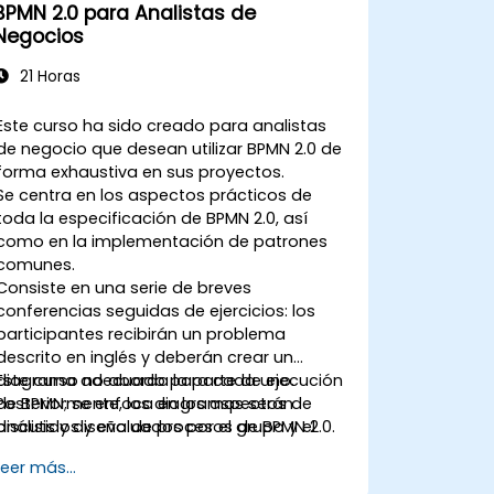
BPMN 2.0 para Analistas de
Negocios
21 Horas
Este curso ha sido creado para analistas
de negocio que desean utilizar BPMN 2.0 de
forma exhaustiva en sus proyectos.
Se centra en los aspectos prácticos de
toda la especificación de BPMN 2.0, así
como en la implementación de patrones
comunes.
Consiste en una serie de breves
conferencias seguidas de ejercicios: los
participantes recibirán un problema
descrito en inglés y deberán crear un
diagrama adecuado para cada uno.
Este curso no aborda la parte de ejecución
Posteriormente, los diagramas serán
de BPMN; se enfoca en los aspectos de
discutidos y evaluados por el grupo y el
análisis y diseño de procesos de BPMN 2.0.
formador.
Leer más...