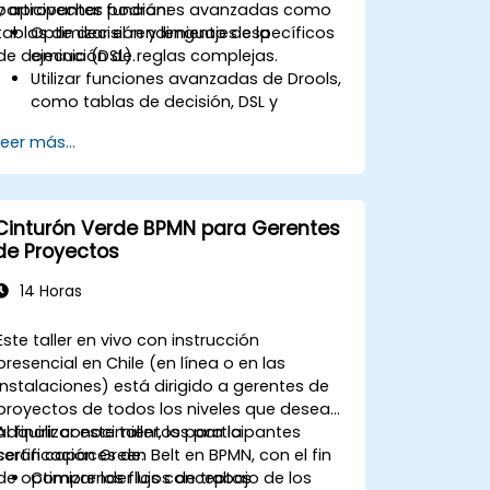
y aprovechar funciones avanzadas como
participantes podrán:
tablas de decisión y lenguajes específicos
Optimizar el rendimiento de la
de dominio (DSL).
ejecución de reglas complejas.
Utilizar funciones avanzadas de Drools,
como tablas de decisión, DSL y
plantillas de reglas.
Leer más...
Integrar Drools sin problemas con
aplicaciones empresariales y sistemas
externos.
Implementar mecanismos robustos de
Cinturón Verde BPMN para Gerentes
control de versiones y colaboración
de Proyectos
para el desarrollo de reglas.
Diseñar e implementar soluciones
14 Horas
escalables basadas en Drools para
necesidades empresariales.
Este taller en vivo con instrucción
presencial en Chile (en línea o en las
instalaciones) está dirigido a gerentes de
proyectos de todos los niveles que desean
adquirir conocimientos para la
Al finalizar este taller, los participantes
certificación Green Belt en BPMN, con el fin
serán capaces de:
de optimizar los flujos de trabajo de los
Comprender los conceptos