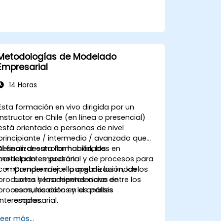
Metodologías de Modelado
Empresarial
14 Horas
Esta formación en vivo dirigida por un
instructor en Chile (en línea o presencial)
está orientada a personas de nivel
principiante / intermedio / avanzado que
desean desarrollar habilidades en
Al finalizar esta formación, los
modelado empresarial y de procesos para
participantes podrán:
comprender mejor la organización, los
Comprender el papel de los modelos
productos y las dependencias entre los
como herramientas clave de
procesos, los datos y las partes
comunicación en el análisis
interesadas.
empresarial.
Saber seleccionar el método de
Leer más...
modelado adecuado (BPMN, UML,