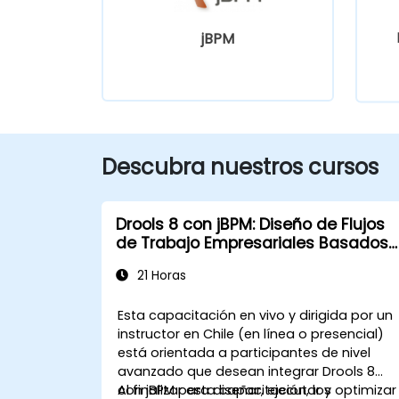
jBPM
Descubra nuestros cursos
Drools 8 con jBPM: Diseño de Flujos
de Trabajo Empresariales Basados
en Reglas
21 Horas
Esta capacitación en vivo y dirigida por un
instructor en Chile (en línea o presencial)
está orientada a participantes de nivel
avanzado que desean integrar Drools 8
con jBPM para diseñar, ejecutar y optimizar
Al finalizar esta capacitación, los