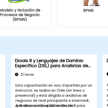
Modelo y Notación de
BPMS
Procesos de Negocio
(BPMN)
Drools 8 y Lenguajes de Dominio
Específico (DSL) para Analistas de
Negocios
21 Horas
Esta capacitación en vivo, impartida por un
instructor, se realiza en Chile (en línea o
presencial) y está dirigida a analistas de
negocios de nivel principiante e intermedio
que desean utilizar DSL en Drools 8 para
Al finalizar esta capacitación, los