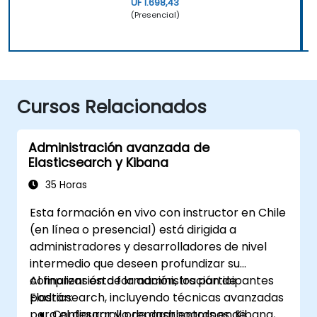
UF 1.698,43
(Presencial)
Cursos Relacionados
Administración avanzada de
Elasticsearch y Kibana
35 Horas
Esta formación en vivo con instructor en Chile
(en línea o presencial) está dirigida a
administradores y desarrolladores de nivel
intermedio que deseen profundizar su
comprensión de la administración de
Al finalizar esta formación, los participantes
Elasticsearch, incluyendo técnicas avanzadas
podrán:
para el desarrollo de dashboards en Kibana,
Configurar y preparar entornos de