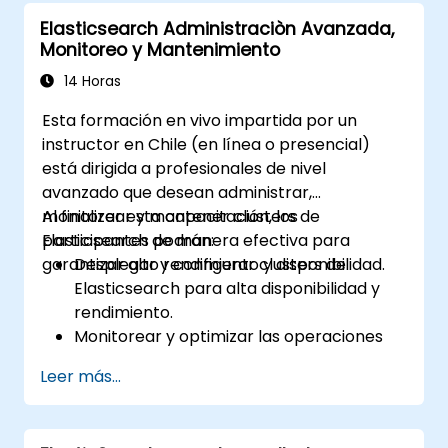
integración.
Elasticsearch Administraciòn Avanzada,
Monitoreo y Mantenimiento
14 Horas
Esta formación en vivo impartida por un
instructor en Chile (en línea o presencial)
está dirigida a profesionales de nivel
avanzado que desean administrar,
monitorear y mantener clusters de
Al finalizar esta capacitación, los
Elasticsearch de manera efectiva para
participantes podrán:
garantizar alto rendimiento y disponibilidad.
Desplegar y configurar clusters de
Elasticsearch para alta disponibilidad y
rendimiento.
Monitorear y optimizar las operaciones
de Elasticsearch.
Leer más...
Integrarse con Kibana y Logstash para
análisis avanzados y visualización.
Ampliar la funcionalidad de Elasticsearch