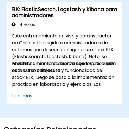
ELK: ElasticSearch, Logstash y Kibana para
administradores
14 Horas
Este entrenamiento en vivo y con instructor
en Chile está dirigido a administradores de
sistemas que deseen configurar un stack ELK
(Elasticsearch, Logstash, Kibana). Nota: se
necesita un mínimo de 3 delegados para que
El entrenamiento comienza con una discusión
este curso se ejecute.
sobre la arquitectura y funcionalidad del
stack ELK, luego se pasa a la implementación
práctica en laboratorio y ejercicios. Los
ejercicios prácticos forman una parte
Leer más...
importante del entrenamiento y dan a los
participantes la oportunidad de poner en
práctica sus conocimientos mientras reciben
retroalimentación sobre su progreso.