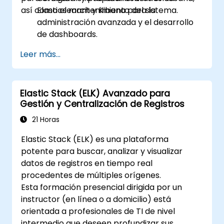
así como el mantenimiento del sistema.
Elasticsearch y Kibana para la
administración avanzada y el desarrollo
de dashboards.
Crear y gestionar índices, mappings y
Leer más...
modelos de datos en Elasticsearch.
Desarrollar consultas y filtros avanzados
para extraer información valiosa de los
Elastic Stack (ELK) Avanzado para
datos de Elasticsearch.
Gestión y Centralización de Registros
Diseñar y construir dashboards
interactivos en Kibana utilizando diversos
21 Horas
tipos de visualizaciones y técnicas.
Elastic Stack (ELK) es una plataforma
Implementar las mejores prácticas para
potente para buscar, analizar y visualizar
la administración, optimización y
datos de registros en tiempo real
resolución de problemas de Elasticsearch
procedentes de múltiples orígenes.
y Kibana.
Esta formación presencial dirigida por un
instructor (en línea o a domicilio) está
orientada a profesionales de TI de nivel
intermedio que deseen profundizar sus