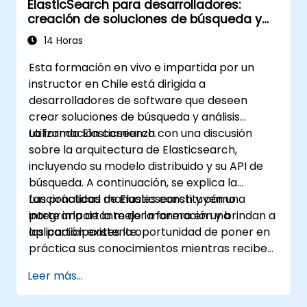
ElasticSearch para desarrolladores:
mediante complementos (plugins).
creación de soluciones de búsqueda y
Escalar Elasticsearch utilizando técnicas
análisis con Elasticsearch
de clustering y fragmentación.
14 Horas
Esta formación en vivo e impartida por un
instructor en Chile está dirigida a
desarrolladores de software que deseen
crear soluciones de búsqueda y análisis
utilizando Elasticsearch.
La formación comienza con una discusión
sobre la arquitectura de Elasticsearch,
incluyendo su modelo distribuido y su API de
búsqueda. A continuación, se explica la
funcionalidad de Elasticsearch y cómo
Las prácticas manuales constituyen una
integrarla de la mejor manera en una
parte importante de la formación y brindan a
aplicación existente.
los participantes la oportunidad de poner en
práctica sus conocimientos mientras reciben
retroalimentación sobre su implementación y
Leer más...
progreso.