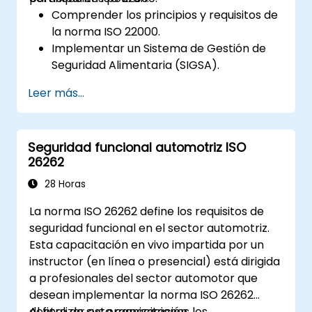
Comprender los principios y requisitos de
la norma ISO 22000.
Implementar un Sistema de Gestión de
Seguridad Alimentaria (SIGSA).
Identificar y gestionar los peligros para la
Leer más...
seguridad alimentaria mediante los
principios del sistema APPCC.
Prepararse para las auditorías de
Seguridad funcional automotriz ISO
certificación ISO 22000.
26262
Asegurar el cumplimiento de la normativa
internacional en materia de seguridad
28 Horas
alimentaria.
La norma ISO 26262 define los requisitos de
seguridad funcional en el sector automotriz.
Esta capacitación en vivo impartida por un
instructor (en línea o presencial) está dirigida
a profesionales del sector automotor que
desean implementar la norma ISO 26262
dentro de sus organizaciones.
Al finalizar esta capacitación, los