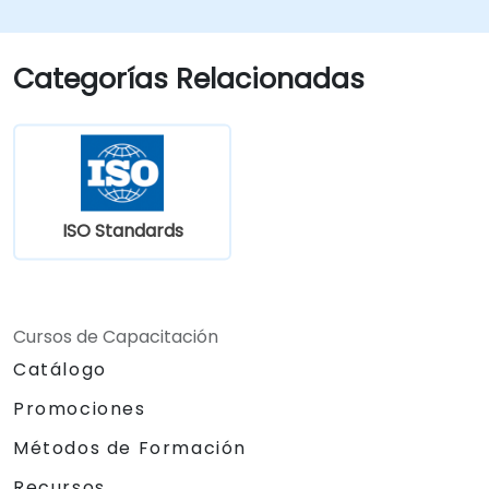
escenarios del mundo real, facilitando una
transición fluida dentro de sus
respectivas organizaciones.
Categorías Relacionadas
ISO Standards
Cursos de Capacitación
Catálogo
Promociones
Métodos de Formación
Recursos