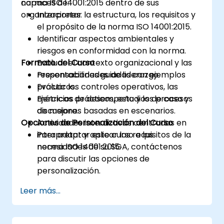
norma ISO 14001:2015 dentro de sus
capaces de:
organizaciones.
Interpretar la estructura, los requisitos y
el propósito de la norma ISO 14001:2015.
Identificar aspectos ambientales y
riesgos en conformidad con la norma.
Formato del Curso
Evaluar el contexto organizacional y las
responsabilidades de liderazgo.
Presentaciones guiadas con ejemplos
Evaluar los controles operativos, las
prácticos.
métricas de desempeño y los procesos
Ejercicios prácticos, estudios de caso y
de mejora.
discusiones basadas en escenarios.
Opciones de Personalización del Curso
Actividades interactivas centradas en
interpretar y aplicar los requisitos de la
Para adaptar este curso a las
norma ISO 14001:2015.
necesidades de su SGA, contáctenos
para discutir las opciones de
personalización.
Leer más...