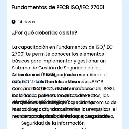
Fundamentos de PECB ISO/IEC 27001
14 Horas
¿Por qué deberías asistir?
La capacitación en Fundamentos de ISO/IEC
27001 te permite conocer los elementos
básicos para implementar y gestionar un
Sistema de Gestión de Seguridad de la
Información (SGSI), según lo especifica
Al finalizar el curso, podrás presentarte al
ISO/IEC 27001
examen e solicitar la certificación «PECB
. Durante este curso,
comprenderás los distintos módulos del SGSI,
Certified ISO/IEC 27001 Foundation». Un
incluidas la política, los procedimientos, las
Certificado de Fundamentos de PECB
¿A quién está dirigido?
mediciones de desempeño, el compromiso de
demuestra que has comprendido las
la alta dirección, las auditorías internas, la
metodologías fundamentales, los requisitos, el
revisión por la dirección y la mejora continua.
marco conceptual y el enfoque de gestión.
Personas involucradas en la Gestión de
Seguridad de la Información