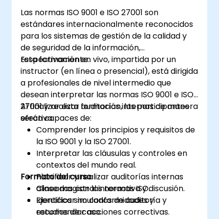
Aprender a interpretar e implementar los
Las normas ISO 9001 e ISO 27001 son
requisitos de ISO/IEC 27001 en el contexto
estándares internacionalmente reconocidos
específico de una organización
para los sistemas de gestión de la calidad y
Adquirir el conocimiento necesario para
de seguridad de la información,
apoyar a una organización en la
respectivamente.
Esta formación en vivo, impartida por un
planificación, implementación, gestión,
instructor (en línea o presencial), está dirigida
supervisión y mantenimiento efectivos de
a profesionales de nivel intermedio que
un SGSI
desean interpretar las normas ISO 9001 e ISO
27001 y realizar auditorías internas de manera
Al finalizar esta formación, los participantes
efectiva.
serán capaces de:
Comprender los principios y requisitos de
la ISO 9001 y la ISO 27001.
Interpretar las cláusulas y controles en
contextos del mundo real.
Formato del curso
Planificar y realizar auditorías internas
alineadas con las normas ISO.
Clase magistral interactiva y discusión.
Identificar no conformidades y
Ejercicios simulados de auditoría y
recomendar acciones correctivas.
estudios de caso.