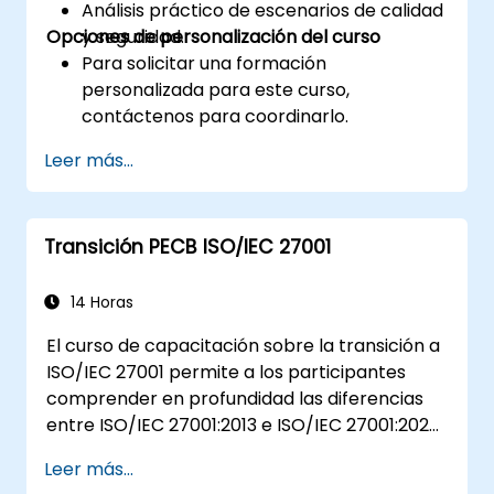
Análisis práctico de escenarios de calidad
Opciones de personalización del curso
y seguridad.
Para solicitar una formación
personalizada para este curso,
contáctenos para coordinarlo.
Leer más...
Transición PECB ISO/IEC 27001
14 Horas
El curso de capacitación sobre la transición a
ISO/IEC 27001 permite a los participantes
comprender en profundidad las diferencias
entre ISO/IEC 27001:2013 e ISO/IEC 27001:2022.
Además, los participantes adquirirán
Leer más...
conocimientos sobre los nuevos conceptos