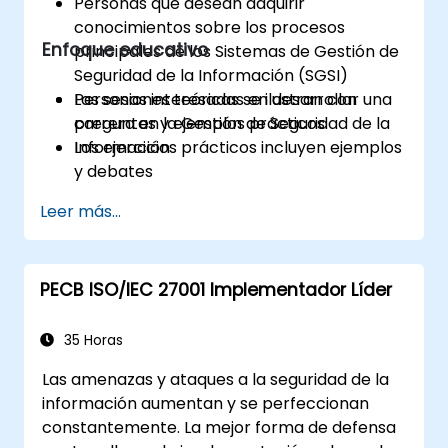
Personas que desean adquirir
conocimientos sobre los procesos
Enfoque educativo
principales de los Sistemas de Gestión de
Seguridad de la Información (SGSI)
Personas interesadas en desarrollar una
Las sesiones teóricas se ilustran con
carrera en la Gestión de Seguridad de la
preguntas y ejemplos prácticos
Información
Los ejercicios prácticos incluyen ejemplos
y debates
Las pruebas de práctica son similares al
Leer más...
Examen de Certificación
PECB ISO/IEC 27001 Implementador Líder
35 Horas
Las amenazas y ataques a la seguridad de la
información aumentan y se perfeccionan
constantemente. La mejor forma de defensa