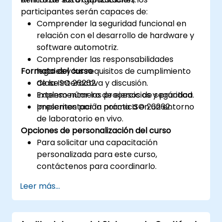
participantes serán capaces de:
Comprender la seguridad funcional en
relación con el desarrollo de hardware y
software automotriz.
Comprender las responsabilidades
Formato del curso
legales y los requisitos de cumplimiento
de la ISO 26262.
Clase interactiva y discusión.
Implementar los procesos de seguridad
Extenso número de ejercicios y práctica.
prescritos por la norma ISO 26262.
Implementación práctica en un entorno
de laboratorio en vivo.
Opciones de personalización del curso
Para solicitar una capacitación
personalizada para este curso,
contáctenos para coordinarlo.
Leer más...