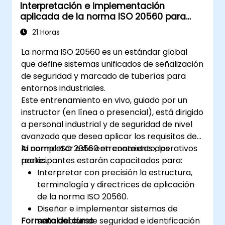
Interpretación e implementación
aplicada de la norma ISO 20560 para
señalización de seguridad industrial
21 Horas
La norma ISO 20560 es un estándar global
que define sistemas unificados de señalización
de seguridad y marcado de tuberías para
entornos industriales.
Este entrenamiento en vivo, guiado por un
instructor (en línea o presencial), está dirigido
a personal industrial y de seguridad de nivel
avanzado que desea aplicar los requisitos de
la norma ISO 20560 en contextos operativos
Al completar este entrenamiento, los
reales.
participantes estarán capacitados para:
Interpretar con precisión la estructura,
terminología y directrices de aplicación
de la norma ISO 20560.
Diseñar e implementar sistemas de
Formato del curso
señalización de seguridad e identificación