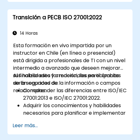
presentados por ISO/IEC 27001:2022.
Transición a PECB ISO 27001:2022
14 Horas
Esta formación en vivo impartida por un
instructor en Chile (en línea o presencial)
está dirigida a profesionales de TI con un nivel
intermedio a avanzado que deseen mejorar
sus habilidades y credenciales en el ámbito
Al finalizar esta formación, los participantes
de la seguridad de la información o campos
serán capaces de:
relacionados.
Comprender las diferencias entre ISO/IEC
27001:2013 e ISO/IEC 27001:2022.
Adquirir los conocimientos y habilidades
necesarios para planificar e implementar
la transición de la versión 2013 a la 2022
Leer más...
de la norma de manera eficiente.
Aplicar los conocimientos adquiridos en