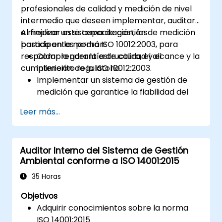
profesionales de calidad y medición de nivel
intermedio que deseen implementar, auditar
o mejorar un sistema de gestión de medición
Al finalizar esta capacitación, los
basado en la norma ISO 10012:2003, para
participantes podrán:
respaldar la garantía de calidad y el
Comprender la estructura, el alcance y la
cumplimiento regulatorio.
intención de la ISO 10012:2003.
Implementar un sistema de gestión de
medición que garantice la fiabilidad del
equipo y la trazabilidad de las mediciones.
Leer más...
Definir los roles, responsabilidades y
documentación requerida para el control
de mediciones.
Auditor Interno del Sistema de Gestión
Integrar la ISO 10012 con marcos más
Ambiental conforme a ISO 14001:2015
amplios de gestión de calidad y riesgos
(por ejemplo, ISO 9001, ISO/IEC 17025).
35 Horas
Objetivos
Adquirir conocimientos sobre la norma
ISO 14001:2015