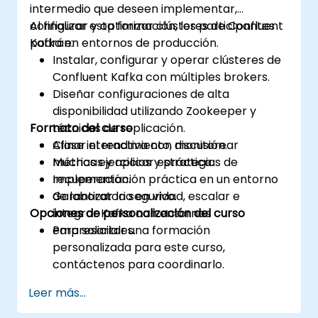
intermedio que deseen implementar,
configurar y optimizar clústeres de Confluent
Al finalizar esta formación, los participantes
Kafka en entornos de producción.
podrán:
Instalar, configurar y operar clústeres de
Confluent Kafka con múltiples brokers.
Diseñar configuraciones de alta
disponibilidad utilizando Zookeeper y
Formato del curso
técnicas de replicación.
Afinar el rendimiento, monitorear
Clase interactiva con discusión.
métricas y aplicar estrategias de
Muchas ejercicios y práctica.
recuperación.
Implementación práctica en un entorno
Garantizar la seguridad, escalar e
de laboratorio en vivo.
Opciones de personalización del curso
integrar Kafka con entornos
empresariales.
Para solicitar una formación
personalizada para este curso,
contáctenos para coordinarlo.
Leer más...