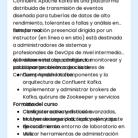
Confluent Apache Kafka es una plataforma
distribuida de transmisión de eventos
diseñada para tuberías de datos de alto
rendimiento, tolerantes a fallas y análisis en
tiempo real.
Esta formación presencial dirigida por un
instructor (en línea o en sitio) está destinada
a administradores de sistemas y
profesionales de DevOps de nivel intermedio
que deseen instalar, configurar, monitorear y
Al finalizar esta capacitación, los
solucionar problemas de clústeres de
participantes serán capaces de:
Confluent Apache Kafka.
Comprender los componentes y la
arquitectura de Confluent Kafka.
Implementar y administrar brokers de
Kafka, quóruns de Zookeeper y servicios
Formato del curso
clave.
Configurar características avanzadas,
Clase interactiva y discusión.
incluyendo seguridad, replicación y ajuste
Muchas sesiones prácticas y ejercicios.
de rendimiento.
Ejecución en un entorno de laboratorio en
Utilizar herramientas de administración
vivo.