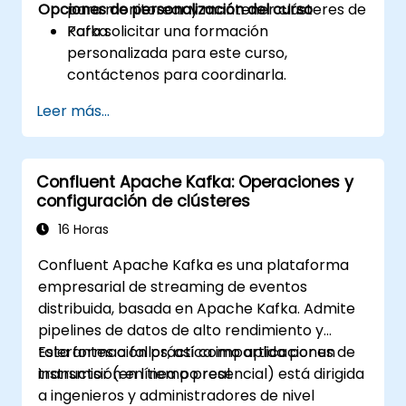
Opciones de personalización del curso
para monitorear y mantener clústeres de
Kafka.
Para solicitar una formación
personalizada para este curso,
contáctenos para coordinarla.
Leer más...
Confluent Apache Kafka: Operaciones y
configuración de clústeres
16 Horas
Confluent Apache Kafka es una plataforma
empresarial de streaming de eventos
distribuida, basada en Apache Kafka. Admite
pipelines de datos de alto rendimiento y
tolerantes a fallos, así como aplicaciones de
Esta formación práctica impartida por un
transmisión en tiempo real.
instructor (en línea o presencial) está dirigida
a ingenieros y administradores de nivel