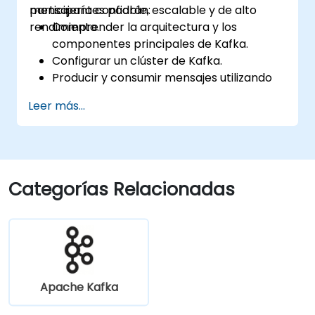
mensajería confiable, escalable y de alto
participantes podrán:
rendimiento.
Comprender la arquitectura y los
componentes principales de Kafka.
Configurar un clúster de Kafka.
Producir y consumir mensajes utilizando
Java.
Leer más...
Implementar Kafka Streams para el
procesamiento de datos en tiempo real.
Asegurar la tolerancia a fallas y la
escalabilidad en aplicaciones Kafka.
Categorías Relacionadas
Apache Kafka