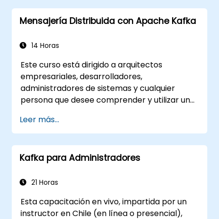
Mensajería Distribuida con Apache Kafka
14 Horas
Este curso está dirigido a arquitectos
empresariales, desarrolladores,
administradores de sistemas y cualquier
persona que desee comprender y utilizar un
sistema de mensajería distribuido de alto
Leer más...
rendimiento. Si tiene requisitos más
específicos (por ejemplo, solo el lado de
administración de sistemas), este curso
Kafka para Administradores
puede adaptarse para satisfacer mejor sus
necesidades.
21 Horas
Esta capacitación en vivo, impartida por un
instructor en Chile (en línea o presencial),