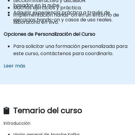
Lección interactiva y discusión.
basados en la nube.
Muchos ejercicios y práctica.
Adquirir experiencia práctica a través de
Implementación hands-on en un entorno de
ejercicios hands-on y casos de uso reales.
laboratorio en vivo.
Opciones de Personalización del Curso
Para solicitar una formación personalizada para
este curso, contáctenos para coordinarlo.
Leer más
Temario del curso
Introducción
Visión general de Apache Kafka