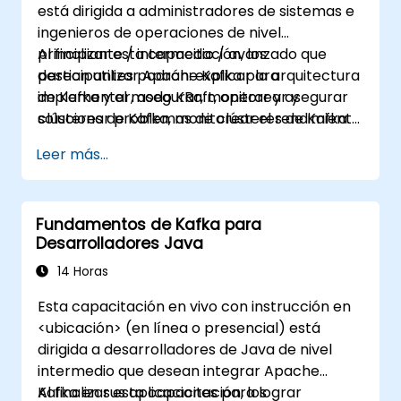
está dirigida a administradores de sistemas e
ingenieros de operaciones de nivel
principiante / intermedio / avanzado que
Al finalizar esta capacitación, los
desean utilizar Apache Kafka para
participantes podrán: explicar la arquitectura
implementar, asegurar, monitorear y
de Kafka y el modo KRaft, operar y asegurar
solucionar problemas de clústeres de Kafka.
clústeres de Kafka, monitorear el rendimiento
y la confiabilidad, y resolver problemas
Leer más...
comunes en producción.
Fundamentos de Kafka para
Desarrolladores Java
14 Horas
Esta capacitación en vivo con instrucción en
<ubicación> (en línea o presencial) está
dirigida a desarrolladores de Java de nivel
intermedio que desean integrar Apache
Kafka en sus aplicaciones para lograr
Al finalizar esta capacitación, los