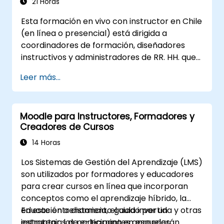
21 Horas
Esta formación en vivo con instructor en Chile
(en línea o presencial) está dirigida a
coordinadores de formación, diseñadores
instructivos y administradores de RR. HH. que
desean dominar la configuración del LMS, la
Leer más...
gestión de usuarios y roles, la creación de
cursos, el seguimiento, los informes y las
mejores prácticas para la preparación de
Moodle para Instructores, Formadores y
certificaciones.
Creadores de Cursos
14 Horas
Los Sistemas de Gestión del Aprendizaje (LMS)
son utilizados por formadores y educadores
para crear cursos en línea que incorporan
conceptos como el aprendizaje híbrido, la
educación a distancia, el aula invertida y otras
En este entrenamiento guiado por un
estrategias de e-learning en escuelas,
instructor, los participantes aprenderán