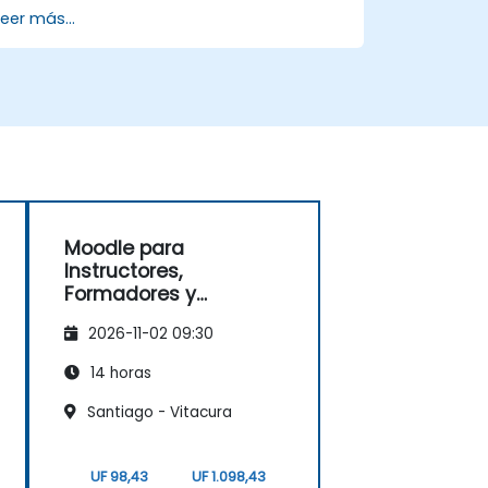
mejorada.
este entrenamiento, por favor
Leer más...
contáctenos para organizarlo.
Moodle para
Instructores,
Formadores y
Creadores de Cursos
2026-11-02 09:30
14 horas
Santiago - Vitacura
UF 98,43
UF 1.098,43