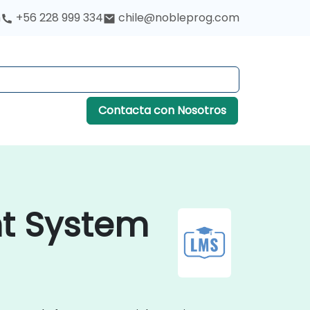
h
+56 228 999 334
chile@nobleprog.com
Contacta con Nosotros
t System