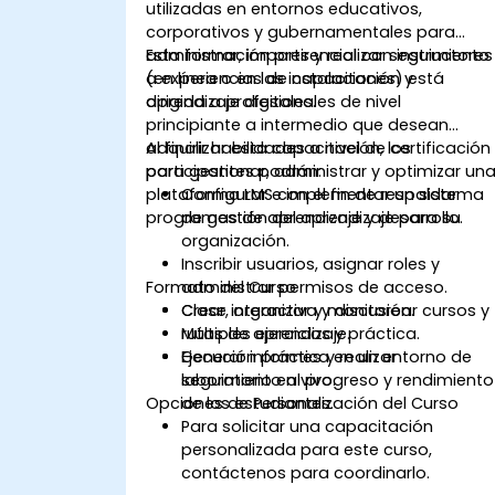
utilizadas en entornos educativos,
corporativos y gubernamentales para
administrar, impartir y realizar seguimiento
Esta formación presencial con instructores
a experiencias de capacitación y
(en línea o en las instalaciones) está
aprendizaje digitales.
dirigida a profesionales de nivel
principiante a intermedio que desean
adquirir habilidades a nivel de certificación
Al finalizar esta capacitación, los
para gestionar, administrar y optimizar un
participantes podrán:
plataforma LMS con el fin de respaldar
Configurar e implementar un sistema
programas de aprendizaje y desarrollo.
de gestión del aprendizaje para su
organización.
Inscribir usuarios, asignar roles y
Formato del Curso
administrar permisos de acceso.
Crear, organizar y monitorear cursos y
Clase interactiva y discusión.
rutas de aprendizaje.
Múltiples ejercicios y práctica.
Generar informes y realizar
Ejecución práctica en un entorno de
seguimiento al progreso y rendimiento
laboratorio en vivo.
Opciones de Personalización del Curso
de los estudiantes.
Para solicitar una capacitación
personalizada para este curso,
contáctenos para coordinarlo.