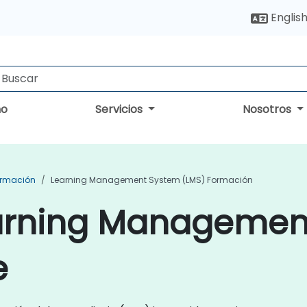
Englis
no
Servicios
Nosotros
ormación
Learning Management System (LMS) Formación
arning Managemen
e