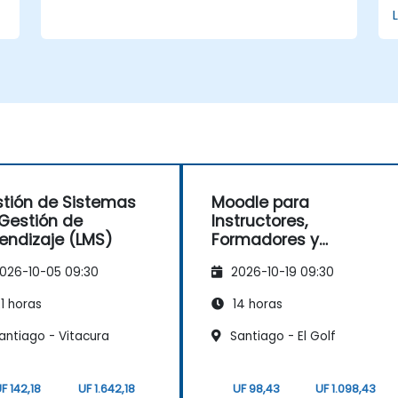
tión de Sistemas
Moodle para
Gestión de
Instructores,
endizaje (LMS)
Formadores y
Creadores de Cursos
026-10-05 09:30
2026-10-19 09:30
1 horas
14 horas
antiago - Vitacura
Santiago - El Golf
F 142,18
UF 1.642,18
UF 98,43
UF 1.098,43