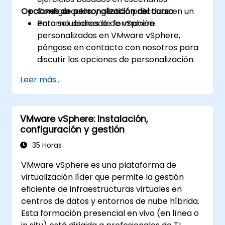
Opciones de personalización del curso
Configuración y gestión prácticas en un
entorno dedicado de vSphere.
Para soluciones de formación
personalizadas en VMware vSphere,
póngase en contacto con nosotros para
discutir las opciones de personalización.
Leer más...
VMware vSphere: Instalación,
configuración y gestión
35 Horas
VMware vSphere es una plataforma de
virtualización líder que permite la gestión
eficiente de infraestructuras virtuales en
centros de datos y entornos de nube híbrida.
Esta formación presencial en vivo (en línea o