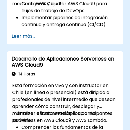
mediante AWS Cloud9.
Configurar y ajustar AWS Cloud9 para
flujos de trabajo de DevOps.
Implementar pipelines de integración
continua y entrega continua (CI/CD).
Automatizar pruebas, monitoreo e
Leer más...
implementación de procesos utilizando
AWS Cloud9.
Integrar servicios de AWS como Lambda,
Desarrollo de Aplicaciones Serverless en
EC2 y S3 en flujos de trabajo de DevOps.
AWS Cloud9
Utilizar sistemas de control de versiones
como GitHub o GitLab dentro de AWS
14 Horas
Cloud9.
Esta formación en vivo y con instructor en
Chile (en línea o presencial) está dirigida a
profesionales de nivel intermedio que desean
aprender cómo construir, desplegar y
mantener eficazmente aplicaciones
Al finalizar esta formación, los participantes
serverless en AWS Cloud9 y AWS Lambda.
podrán:
Comprender los fundamentos de la