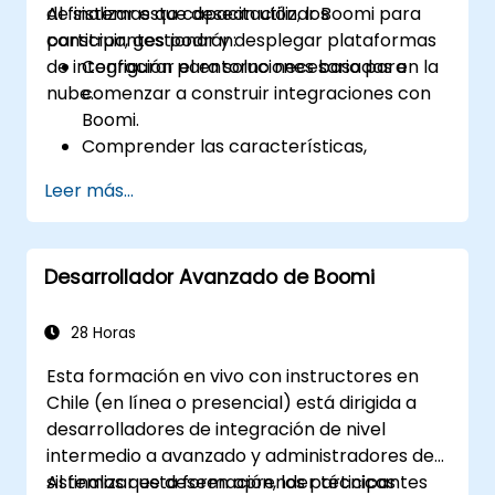
de sistemas que desean utilizar Boomi para
Al finalizar esta capacitación, los
construir, gestionar y desplegar plataformas
participantes podrán:
de integración para soluciones basadas en la
Configurar el entorno necesario para
nube.
comenzar a construir integraciones con
Boomi.
Comprender las características,
arquitectura y conceptos clave de Boomi
Leer más...
AtomSphere.
Aprender a diseñar, construir y desplegar
procesos de integración con Boomi.
Desarrollador Avanzado de Boomi
Utilizar los paneles y opciones de
informes de Boomi para monitorear
aplicaciones.
28 Horas
Gestionar configuraciones y despliegues
Esta formación en vivo con instructores en
para Atom, Molecule y Atom Cloud.
Chile (en línea o presencial) está dirigida a
Habilitar la integración y gestión de
desarrolladores de integración de nivel
servicios web y APIs con Boomi.
intermedio a avanzado y administradores de
sistemas que deseen aprender técnicas
Al finalizar esta formación, los participantes