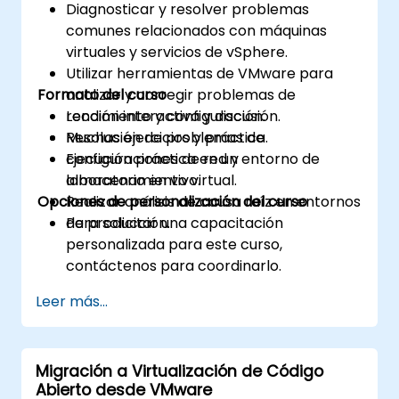
Diagnosticar y resolver problemas
comunes relacionados con máquinas
virtuales y servicios de vSphere.
Utilizar herramientas de VMware para
Formato del curso
analizar y corregir problemas de
rendimiento y configuración.
Lección interactiva y discusión.
Resolución de problemas de
Muchas ejercicios y práctica.
configuraciones de red y
Ejecución práctica en un entorno de
almacenamiento virtual.
laboratorio en vivo.
Opciones de personalización del curso
Realizar análisis de causa raíz en entornos
de producción.
Para solicitar una capacitación
personalizada para este curso,
contáctenos para coordinarlo.
Leer más...
Migración a Virtualización de Código
Abierto desde VMware