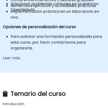
Solucionar problemas comunes en un entorno
Numerosos ejercicios y actividades prácticas.
OpenNebula.
Implementación práctica en un laboratorio en
vivo.
Opciones de personalización del curso
Para solicitar una formación personalizada para
este curso, por favor contáctenos para
organizarla.
Leer más
Temario del curso
Introducción