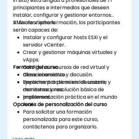
in situ) está dirigida a profesionales de TI
principiantes e intermedios que deseen
instalar, configurar y gestionar entornos
VMware vSphere.
Al finalizar esta formación, los participantes
serán capaces de:
Instalar y configurar hosts ESXi y el
servidor vCenter.
Crear y gestionar máquinas virtuales y
vApps.
Formato del curso
Configurar recursos de red virtual y
almacenamiento.
Clase interactiva y discusión.
Implementar permisos de usuario,
Ejercicios prácticos en laboratorio y
monitoreo y resolución básica de
demostraciones.
problemas.
Implementación práctica en el mundo
Opciones de personalización del curso
real.
Para solicitar una formación
personalizada para este curso,
contáctenos para organizarlo.