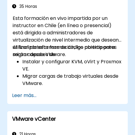
35 Horas
Esta formación en vivo impartida por un
instructor en Chile (en línea o presencial)
está dirigida a administradores de
virtualización de nivel intermedio que desean
utilizar plataformas de código abierto para
Al finalizar esta formación, los participantes
migrar desde VMware.
serán capaces de:
Instalar y configurar KVM, oVirt y Proxmox
VE.
Migrar cargas de trabajo virtuales desde
VMware.
Implementar alta disponibilidad y
Leer más...
recuperación ante desastres.
Optimizar el rendimiento en entornos de
virtualización de código abierto.
VMware vCenter
21 Horas