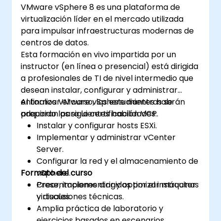
VMware vSphere 8 es una plataforma de
Automatizar tareas de vSphere y
virtualización líder en el mercado utilizada
gestionar el ciclo de vida y las
para impulsar infraestructuras modernas de
actualizaciones.
centros de datos.
Diagnosticar problemas comunes y
Esta formación en vivo impartida por un
aplicar las mejores prácticas.
instructor (en línea o presencial) está dirigida
a profesionales de TI de nivel intermedio que
desean instalar, configurar y administrar
entornos VMware vSphere mientras se
Al finalizar el curso, los estudiantes habrán
preparan para la certificación VCP.
adquirido las siguientes habilidades:
Instalar y configurar hosts ESXi.
Implementar y administrar vCenter
Server.
Configurar la red y el almacenamiento de
Formato del curso
vSphere.
Crear, implementar y optimizar máquinas
Presentaciones dirigidas por el instructor
virtuales.
y discusiones técnicas.
Amplia práctica de laboratorio y
ejercicios basados en escenarios.