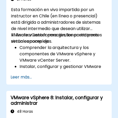
Esta formación en vivo impartida por un
instructor en Chile (en línea o presencial)
está dirigida a administradores de sistemas
de nivel intermedio que desean utilizar
VMware vCenter para gestionar entornos
Al finalizar esta formación, los participantes
virtuales complejos.
serán capaces de:
Comprender la arquitectura y los
componentes de VMware vSphere y
VMware vCenter Server.
Instalar, configurar y gestionar VMware
ESXi y VMware vCenter Server.
Leer más...
Implementar configuraciones avanzadas
de red y almacenamiento.
Crear, gestionar y migrar máquinas
VMware vSphere 8: Instalar, configurar y
virtuales.
administrar
Asegurar la alta disponibilidad y la
recuperación ante desastres en un
48 Horas
entorno virtualizado.