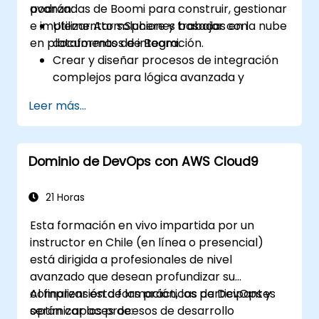
avanzadas de Boomi para construir, gestionar
podrán:
e implementar soluciones basadas en la nube
Utilizar AtomSphere y trabajar con
en plataformas de integración.
documentos de Boomi.
Crear y diseñar procesos de integración
complejos para lógica avanzada y
procesamiento de datos.
Leer más...
Gestionar el despliegue de procesos de
integración, registros (logs) e informes.
Capturar y manejar errores.
Dominio de DevOps con AWS Cloud9
Aplicar prácticas recomendadas y
técnicas para integrar con Boomi.
21 Horas
Esta formación en vivo impartida por un
instructor en Chile (en línea o presencial)
está dirigida a profesionales de nivel
avanzado que desean profundizar su
comprensión de las prácticas de DevOps y
Al finalizar esta formación, los participantes
optimizar los procesos de desarrollo
serán capaces de: