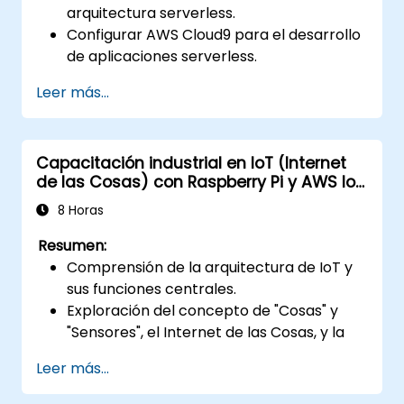
arquitectura serverless.
Configurar AWS Cloud9 para el desarrollo
de aplicaciones serverless.
Desarrollar, probar y desplegar
Leer más...
aplicaciones serverless utilizando AWS
Lambda.
Integrar AWS Lambda con otros servicios
Capacitación industrial en IoT (Internet
de AWS, como API Gateway y S3.
de las Cosas) con Raspberry Pi y AWS IoT
Optimizar las aplicaciones serverless
Core
para lograr mayor eficiencia en
8 Horas
rendimiento y costos.
Resumen:
Comprensión de la arquitectura de IoT y
sus funciones centrales.
Exploración del concepto de "Cosas" y
"Sensores", el Internet de las Cosas, y la
mapeo de funciones empresariales a
Leer más...
soluciones de IoT.
Visión general integral de los