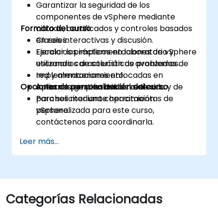
Garantizar la seguridad de los
componentes de vSphere mediante
Formato del curso
cifrado, certificados y controles basados
en roles.
Clases interactivas y discusión.
Escalar las implementaciones de vSphere
Ejercicios prácticos en laboratorio y
utilizando características avanzadas de
escenarios de solución de problemas.
red y almacenamiento.
Implementaciones enfocadas en
Opciones de personalización del curso
Aplicar la gestión del ciclo de vida y de
entornos empresariales reales.
parches mediante herramientas de
Para solicitar una capacitación
vSphere.
personalizada para este curso,
contáctenos para coordinarla.
Leer más...
Categorías Relacionadas