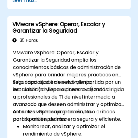
Leer más...
VMware vSphere: Operar, Escalar y
Garantizar la Seguridad
35 Horas
VMware vSphere: Operar, Escalar y
Garantizar la Seguridad amplía los
conocimientos básicos de administración de
vSphere para brindar mejores prácticas en
seguridad, ajuste de rendimiento,
Esta capacitación en vivo y impartida por un
escalabilidad y operaciones avanzadas.
instructor (en línea o presencial) está dirigida
a profesionales de TI de nivel intermedio a
avanzado que deseen administrar y optimizar
entornos vSphere a gran escala o críticos
Al finalizar esta capacitación, los
para la misión, de manera segura y eficiente.
participantes podrán:
Monitorear, analizar y optimizar el
rendimiento de vSphere.