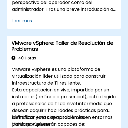
Conexión de una Raspberry Pi a AWS IoT
perspectiva del operador como del
Core para una comunicación de datos
administrador. Tras una breve introducción a
fluida.
la computación en la nube, obtendrás tu
Leer más...
Laboratorio práctico: Construcción de un
propia instancia de OpenStack y realizarás
dispositivo inteligente utilizando una
prácticas operativas y administrativas. El
Raspberry Pi y AWS IoT Core.
curso cubre todos los componentes básicos
Visualización de datos de sensores y
VMware vSphere: Taller de Resolución de
de OpenStack, desde la arquitectura general
comunicación con la interfaz web.
Problemas
hasta la administración de la nube. El formato
del curso incluye aproximadamente un 75%
40 Horas
de talleres prácticos en un entorno real de
VMware vSphere es una plataforma de
OpenStack.
virtualización líder utilizada para construir
infraestructura de TI resiliente.
Esta capacitación en vivo, impartida por un
instructor (en línea o presencial), está dirigida
a profesionales de TI de nivel intermedio que
desean adquirir habilidades prácticas para
identificar y resolver problemas en entornos
Al finalizar esta capacitación, los
VMware vSphere.
participantes serán capaces de: