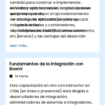
Lambda para construir e implementar
servicios y aplicaciones en la nube, sin tener
Al finalizar esta formación, los participantes
que preocuparse por el aprovisionamiento
serán capaces de:
del entorno de ejecución (servidores,
Configurar AWS Lambda para ejecutar
máquinas virtuales y contenedores,
una función.
disponibilidad, escalabilidad, almacenamiento,
Comprender FaaS (Funciones como
etc.).
Servicio) y las ventajas del desarrollo
serverless.
Leer más...
Construir, subir y ejecutar funciones de
AWS Lambda.
Integrar funciones de Lambda con
Fundamentos de la Integración con
diferentes fuentes de eventos.
Boomi
Empaquetar, implementar, monitorear y
solucionar problemas de aplicaciones
14 Horas
basadas en Lambda.
Esta capacitación en vivo con instructor en
Chile (en línea o presencial) está dirigida a
desarrolladores de integración,
administradores de sistemas e integradores