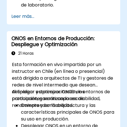
de laboratorio.
Explorar las capacidades de ONOS para
Leer más...
gestionar entornos SDN.
Desplegar, administrar y solucionar
problemas de redes SDN utilizando ONOS.
ONOS en Entornos de Producción:
Despliegue y Optimización
21 Horas
Esta formación en vivo impartida por un
instructor en Chile (en línea o presencial)
está dirigida a arquitectos de TI y gestores de
redes de nivel intermedio que desean
desplegar y optimizar ONOS en entornos de
Al finalizar esta capacitación, los
producción, garantizando escalabilidad,
participantes serán capaces de:
rendimiento y confiabilidad.
Comprender la arquitectura y las
características principales de ONOS para
su uso en producción.
Desplegar ONOS en un entorno de