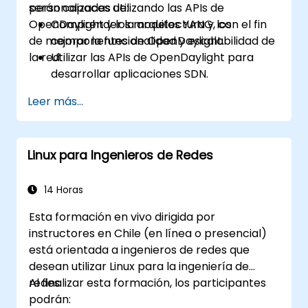
personalizadas utilizando las APIs de
serán capaces de:
OpenDaylight y los modelos YANG, con el fin
Comprender la arquitectura y los
de mejorar la funcionalidad y escalabilidad de
componentes de OpenDaylight.
la red.
Utilizar las APIs de OpenDaylight para
desarrollar aplicaciones SDN.
Crear y gestionar modelos YANG para la
Leer más...
personalización de la red.
Implementar, probar y depurar
aplicaciones personalizadas en un
Linux para Ingenieros de Redes
entorno OpenDaylight.
Integrar OpenDaylight con sistemas
externos y dispositivos de red.
14 Horas
Esta formación en vivo dirigida por
instructores en Chile (en línea o presencial)
está orientada a ingenieros de redes que
desean utilizar Linux para la ingeniería de
redes.
Al finalizar esta formación, los participantes
podrán: