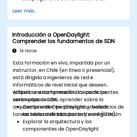
producción siguiendo las mejores
Leer más...
prácticas.
Configurar clustering, redundancia y
tolerancia a fallos en ONOS.
Introducción a OpenDaylight:
Monitorear, solucionar problemas y
Comprender los fundamentos de SDN
optimizar las implementaciones de ONOS
para garantizar escalabilidad y
14 Horas
rendimiento.
Esta formación en vivo, impartida por un
Integrar ONOS con la infraestructura y las
instructor, en Chile (en línea o presencial),
herramientas de red existentes.
está dirigida a ingenieros de red e
Planificar y ejecutar un proceso exitoso
informáticos de nivel inicial que deseen
de actualización de ONOS.
adquirir una comprensión básica de los
Al finalizar esta formación, los participantes
conceptos de SDN, aprender sobre la
serán capaces de:
arquitectura de OpenDaylight y realizar
Comprender los principios y beneficios de
tareas básicas de instalación y configuración.
las redes definidas por software (SDN).
Explorar la arquitectura y los
componentes de OpenDaylight.
Instalar y configurar OpenDaylight en un