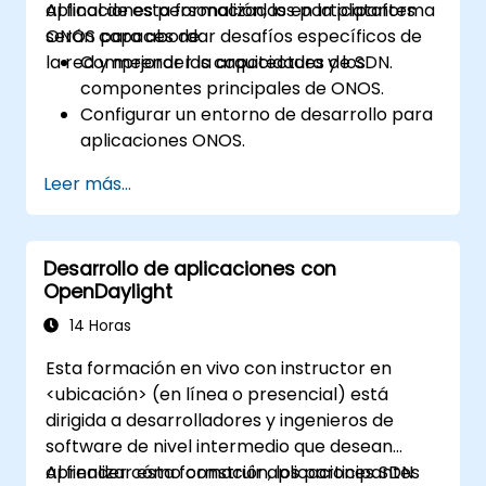
aplicaciones personalizadas en la plataforma
Al final de esta formación, los participantes
ONOS para abordar desafíos específicos de
serán capaces de:
la red y mejorar las capacidades de SDN.
Comprender la arquitectura y los
componentes principales de ONOS.
Configurar un entorno de desarrollo para
aplicaciones ONOS.
Crear, probar e implementar
Leer más...
aplicaciones ONOS para gestionar redes
SDN.
Integrar aplicaciones ONOS con sistemas
Desarrollo de aplicaciones con
externos y APIs.
OpenDaylight
Diagnosticar problemas y optimizar
aplicaciones ONOS para mejorar el
14 Horas
rendimiento y la escalabilidad.
Esta formación en vivo con instructor en
<ubicación> (en línea o presencial) está
dirigida a desarrolladores y ingenieros de
software de nivel intermedio que desean
aprender cómo construir aplicaciones SDN
Al finalizar esta formación, los participantes