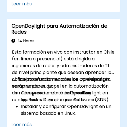
Leer más...
sistema Linux.
Integrar OpenDaylight con dispositivos de
red.
OpenDaylight para Automatización de
Ejecutar operaciones y comandos
Redes
básicos de OpenDaylight.
14 Horas
Esta formación en vivo con instructor en Chile
(en línea o presencial) está dirigida a
ingenieros de redes y administradores de TI
de nivel principiante que desean aprender los
conceptos fundamentales de OpenDaylight,
Al finalizar esta formación, los participantes
comprender su papel en la automatización
serán capaces de:
de redes y comenzar a automatizar
Comprender el rol de OpenDaylight en
configuraciones y operaciones de red.
las Redes Definidas por Software (SDN).
Instalar y configurar OpenDaylight en un
sistema basado en Linux.
Explorar la arquitectura y las
Leer más...
características principales de