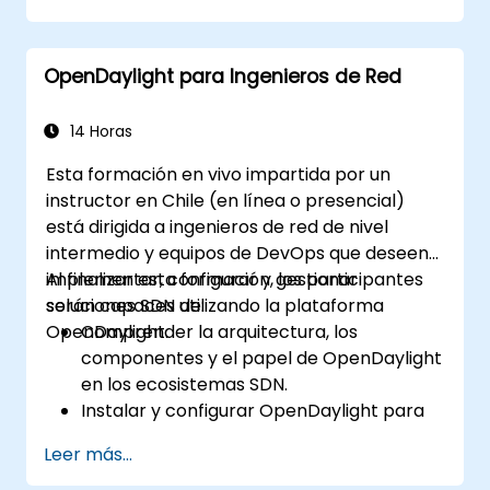
OpenDaylight.
Crear configuraciones de red
OpenDaylight para Ingenieros de Red
automatizadas básicas utilizando
OpenDaylight.
Monitorear y gestionar redes mediante
14 Horas
controladores OpenDaylight.
Esta formación en vivo impartida por un
instructor en Chile (en línea o presencial)
está dirigida a ingenieros de red de nivel
intermedio y equipos de DevOps que deseen
implementar, configurar y gestionar
Al finalizar esta formación, los participantes
soluciones SDN utilizando la plataforma
serán capaces de:
OpenDaylight.
Comprender la arquitectura, los
componentes y el papel de OpenDaylight
en los ecosistemas SDN.
Instalar y configurar OpenDaylight para
diversos escenarios de red.
Leer más...
Desarrollar e implementar flujos de red
mediante controladores OpenDaylight.