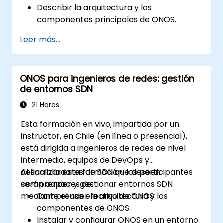
Describir la arquitectura y los
componentes principales de ONOS.
Instalar y configurar ONOS en un sistema
Leer más...
basado en Linux.
Configurar una red SDN básica utilizando
ONOS.
ONOS para ingenieros de redes: gestión
Explorar las funciones de ONOS para
de entornos SDN
gestionar y escalar la infraestructura de
red.
21 Horas
Esta formación en vivo, impartida por un
instructor, en Chile (en línea o presencial),
está dirigida a ingenieros de redes de nivel
intermedio, equipos de DevOps y
desarrolladores de SDN que deseen
Al finalizar esta formación, los participantes
comprender y gestionar entornos SDN
serán capaces de:
mediante el uso efectivo de ONOS.
Comprender la arquitectura y los
componentes de ONOS.
Instalar y configurar ONOS en un entorno