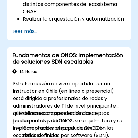
distintos componentes del ecosistema
ONAP.
Realizar la orquestación y automatización
en tiempo real de funciones de red físicas
Leer más...
y virtuales, basadas en políticas.
Diseñar, crear, orquestar y monitorizar
VNF, SDN y otros servicios de red.
Fundamentos de ONOS: Implementación
Gestionar eficientemente todo el ciclo de
de soluciones SDN escalables
vida de la red mediante un enfoque
impulsado por software.
14 Horas
Desarrollar, desplegar y escalar una red
Esta formación en vivo impartida por un
utilizando las últimas tecnologías y
instructor en Chile (en línea o presencial)
prácticas de código abierto.
está dirigida a profesionales de redes y
administradores de TI de nivel principiante
que desean comprender los conceptos
Al finalizar esta capacitación, los
fundamentales de ONOS, su arquitectura y su
participantes podrán:
implementación para soluciones SDN
Comprender el papel de ONOS en las
escalables.
redes definidas por software (SDN).