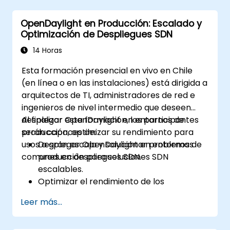
Integrar OpenDaylight con dispositivos
OpenDaylight en Producción: Escalado y
habilitados para SDN y redes existentes.
Optimización de Despliegues SDN
Diagnosticar errores y optimizar
despliegues de OpenDaylight para casos
14 Horas
de uso reales.
Esta formación presencial en vivo en Chile
(en línea o en las instalaciones) está dirigida a
arquitectos de TI, administradores de red e
ingenieros de nivel intermedio que deseen
desplegar OpenDaylight en entornos de
Al finalizar esta formación, los participantes
producción, optimizar su rendimiento para
serán capaces de:
usos a gran escala y solucionar problemas
Desplegar OpenDaylight en entornos de
comunes en despliegues SDN.
producción para soluciones SDN
escalables.
Optimizar el rendimiento de los
despliegues de OpenDaylight para
Leer más...
manejar altos volúmenes de tráfico.
Solucionar y resolver problemas