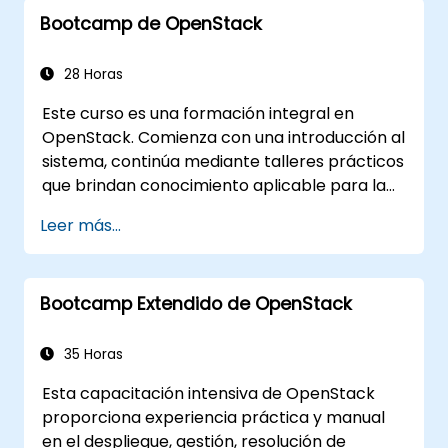
comunes en despliegues SDN.
Bootcamp de OpenStack
Monitorear y mantener entornos de
OpenDaylight para garantizar estabilidad
a largo plazo.
28 Horas
Escalar los despliegues de OpenDaylight
Este curso es una formación integral en
para satisfacer las demandas crecientes
OpenStack. Comienza con una introducción al
de la red.
sistema, continúa mediante talleres prácticos
que brindan conocimiento aplicable para la
gestión de nubes privadas basadas en
Leer más...
OpenStack y finalmente aborda temas
avanzados de resolución de problemas y
arquitectura. El objetivo de este curso es
Bootcamp Extendido de OpenStack
familiarizar a los participantes con el
ecosistema de OpenStack, además de
proporcionar una base sólida para futuras
35 Horas
expansiones y mejoras de las nubes
Esta capacitación intensiva de OpenStack
OpenStack. El curso incluye todos los temas
proporciona experiencia práctica y manual
necesarios para aprobar el examen de
en el despliegue, gestión, resolución de