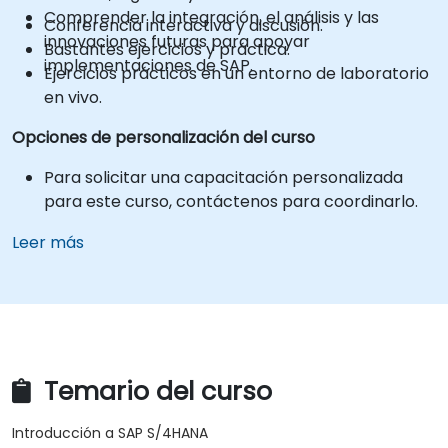
Comprender la integración, el análisis y las
Conferencia interactiva y discusión.
innovaciones futuras para apoyar
Bastantes ejercicios y práctica.
implementaciones de SAP.
Ejercicios prácticos en un entorno de laboratorio
en vivo.
Opciones de personalización del curso
Para solicitar una capacitación personalizada
para este curso, contáctenos para coordinarlo.
Leer más
Temario del curso
Introducción a SAP S/4HANA