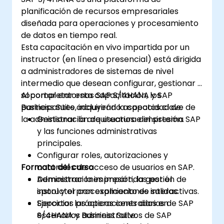
Explorar cómo SAP S/4 puede integrarse
planificación de recursos empresariales
con SAP S/4 Cloud para ofrecer una
diseñada para operaciones y procesamiento
solución empresarial integral.
de datos en tiempo real.
Esta capacitación en vivo impartida por un
instructor (en línea o presencial) está dirigida
a administradores de sistemas de nivel
intermedio que desean configurar, gestionar y
soportar entornos SAP S/4HANA y SAP
Al completar esta capacitación, los
Business Suite, incluyendo aspectos clave de
participantes adquirirán la capacidad de:
la administración de usuarios e impresión.
Gestionar la arquitectura del sistema SAP
y las funciones administrativas
principales.
Configurar roles, autorizaciones y
Formato del curso
controles de acceso de usuarios en SAP.
Administrar la impresión, la gestión de
Demostraciones impartidas por el
spool y el procesamiento de salidas.
instructor con explicaciones interactivas.
Soportar las operaciones diarias de SAP
Ejercicios prácticos centrados en
S/4HANA y Business Suite.
escenarios administrativos de SAP