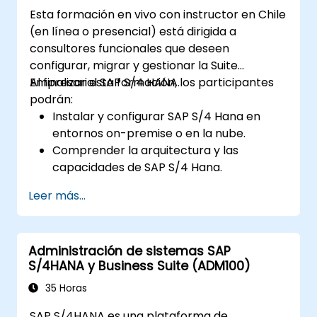
Esta formación en vivo con instructor en Chile
(en línea o presencial) está dirigida a
consultores funcionales que deseen
configurar, migrar y gestionar la Suite
Empresarial SAP S/4 HANA.
Al finalizar esta formación, los participantes
podrán:
Instalar y configurar SAP S/4 Hana en
entornos on-premise o en la nube.
Comprender la arquitectura y las
capacidades de SAP S/4 Hana.
Migrar desde versiones existentes de SAP
Leer más...
Business Suite hacia SAP S/4 Hana.
Entender cómo se implementa la
seguridad en SAP S/4 Hana.
Administración de sistemas SAP
Mejorar la movilidad de las aplicaciones
S/4HANA y Business Suite (ADM100)
SAP utilizando SAP Fiori.
Probar, depurar y desplegar SAP S/4
35 Horas
Hana en producción.
SAP S/4HANA es una plataforma de