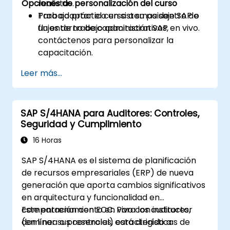
Opciones de personalización del curso
realistas.
Trabajo práctico en sistemas dentro de
Para adaptar el curso a su paisaje SAP o
un entorno de capacitación SAP en vivo.
flujos de trabajo administrativos,
contáctenos para personalizar la
capacitación.
Leer más...
SAP S/4HANA para Auditores: Controles,
Seguridad y Cumplimiento
16 Horas
SAP S/4HANA es el sistema de planificación
de recursos empresariales (ERP) de nueva
generación que aporta cambios significativos
en arquitectura y funcionalidad en
comparación con ECC. Para los auditores,
Este entrenamiento en vivo con instructor
dominar sus controles, características de
(en línea o presencial) está dirigido a