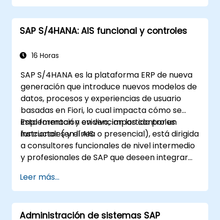
preparar informes estructurados.
SAP S/4HANA: AIS funcional y controles
16 Horas
SAP S/4HANA es la plataforma ERP de nueva
generación que introduce nuevos modelos de
datos, procesos y experiencias de usuario
basadas en Fiori, lo cual impacta cómo se
implementan y evidencian los controles
Esta formación en vivo, impartida por un
funcionales y el AIS.
instructor (en línea o presencial), está dirigida
a consultores funcionales de nivel intermedio
y profesionales de SAP que deseen integrar
prácticas de AIS y controles en los procesos
Leer más...
FI/MM/SD/BP, diseñar y probar controles, y
generar evidencia lista para auditoría.
Administración de sistemas SAP