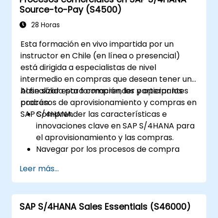
el cálculo de necesidades de materiales y
Source-to-Pay (S4500)
la planificación de capacidades en SAP
S/4HANA.
28 Horas
Ejecutar y supervisar órdenes de
Esta formación en vivo impartida por un
producción, incluyendo gestión de calidad
instructor en Chile (en línea o presencial)
y control del taller.
está dirigida a especialistas de nivel
Analizar datos de producción y generar
intermedio en compras que desean tener una
informes para la toma de decisiones
base sólida para comprender y operar los
Al finalizar esta formación, los participantes
utilizando las herramientas de SAP
procesos de aprovisionamiento y compras en
podrán:
S/4HANA.
SAP S/4HANA.
Comprender las características e
innovaciones clave en SAP S/4HANA para
el aprovisionamiento y las compras.
Navegar por los procesos de compra
dentro de SAP S/4HANA, incluyendo la
Leer más...
gestión de existencias y el consumo.
Gestionar la información maestra
relacionada con las compras, incluidos los
SAP S/4HANA Sales Essentials (S46000)
registros maestros de materiales y