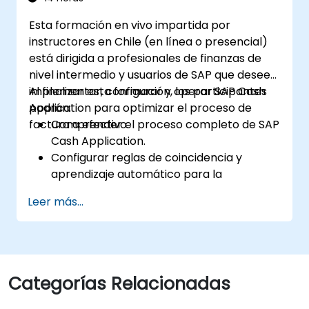
Esta formación en vivo impartida por
instructores en Chile (en línea o presencial)
está dirigida a profesionales de finanzas de
nivel intermedio y usuarios de SAP que deseen
implementar, configurar y operar SAP Cash
Al finalizar esta formación, los participantes
Application para optimizar el proceso de
podrán:
factura a efectivo.
Comprender el proceso completo de SAP
Cash Application.
Configurar reglas de coincidencia y
aprendizaje automático para la
automatización de pagos.
Leer más...
Integrar SAP Cash Application con
componentes de SAP S/4HANA.
Monitorear, analizar y optimizar el
rendimiento de la aplicación de efectivo.
Categorías Relacionadas