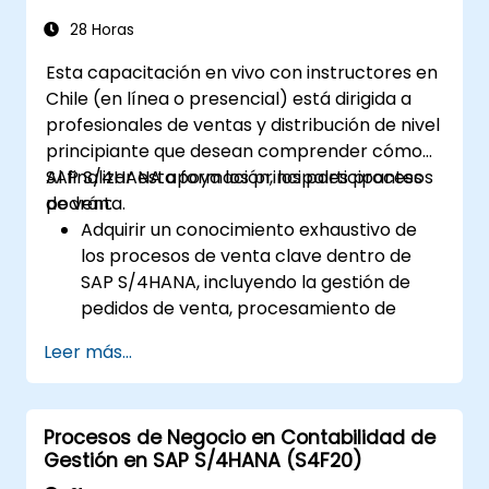
proveedores.
Ejecutar procesos de compra como
28 Horas
pedidos de solicitud de compra, órdenes
Esta capacitación en vivo con instructores en
de compra y recepciones de mercancías.
Chile (en línea o presencial) está dirigida a
Analizar datos de compras utilizando
profesionales de ventas y distribución de nivel
aplicaciones SAP Fiori e indicadores clave
principiante que desean comprender cómo
de rendimiento (KPI) relacionados con las
SAP S/4HANA apoya los principales procesos
Al finalizar esta formación, los participantes
compras.
de venta.
podrán:
Adquirir un conocimiento exhaustivo de
los procesos de venta clave dentro de
SAP S/4HANA, incluyendo la gestión de
pedidos de venta, procesamiento de
entregas, envío y facturación.
Leer más...
Aprender a crear y gestionar
documentos comerciales como pedidos
de venta, cotizaciones y devoluciones, y
Procesos de Negocio en Contabilidad de
comprender cómo configurar diversos
Gestión en SAP S/4HANA (S4F20)
tipos de documentos y categorías de