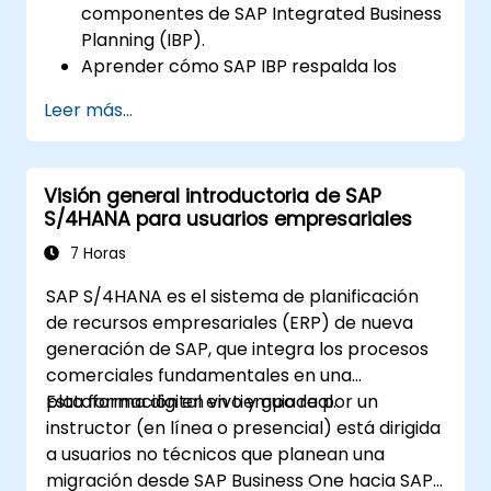
componentes de SAP Integrated Business
Planning (IBP).
Aprender cómo SAP IBP respalda los
procesos integrados de planificación de
Leer más...
la cadena de suministro.
Explorar los distintos módulos de SAP IBP
y sus funcionalidades.
Visión general introductoria de SAP
Obtener experiencia práctica con la
S/4HANA para usuarios empresariales
interfaz de usuario y las herramientas de
SAP IBP.
7 Horas
SAP S/4HANA es el sistema de planificación
de recursos empresariales (ERP) de nueva
generación de SAP, que integra los procesos
comerciales fundamentales en una
plataforma digital en tiempo real.
Esta formación en vivo y guiada por un
instructor (en línea o presencial) está dirigida
a usuarios no técnicos que planean una
migración desde SAP Business One hacia SAP