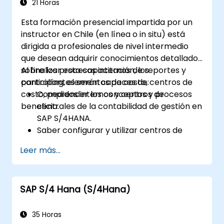
artículo.
21 Horas
Gestionar la facturación y los cobros.
Esta formación presencial impartida por un
Aprender a utilizar analíticas integradas
instructor en Chile (en línea o in situ) está
en SAP S/4HANA para monitorear y
dirigida a profesionales de nivel intermedio
mejorar el desempeño de ventas,
que desean adquirir conocimientos detallados
empleando informes estándar e KPIs.
sobre los procesos internos de reportes y
Al finalizar esta capacitación, los
controlling, elementos de costo, centros de
participantes serán capaces de:
costo, pedidos internos y centros de
Comprender los conceptos y procesos
beneficio.
centrales de la contabilidad de gestión en
SAP S/4HANA.
Saber configurar y utilizar centros de
costo, pedidos internos, centros de
Leer más...
beneficio y análisis de rentabilidad.
Ganar dominio en el uso de aplicaciones
SAP Fiori para reportes de finanzas y
SAP S/4 Hana (S/4Hana)
contabilidad de gestión.
35 Horas