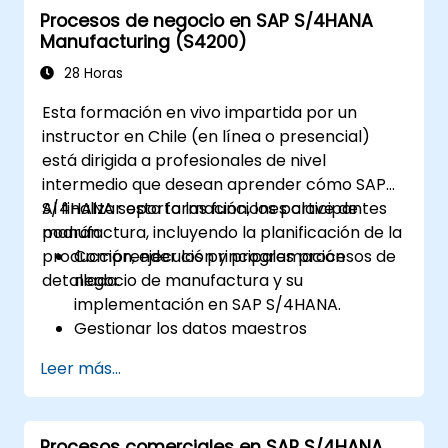
Procesos de negocio en SAP S/4HANA
Manufacturing (S4200)
28 Horas
Esta formación en vivo impartida por un
instructor en Chile (en línea o presencial)
está dirigida a profesionales de nivel
intermedio que desean aprender cómo SAP
S/4HANA soporta las funciones clave de
Al finalizar esta formación, los participantes
manufactura, incluyendo la planificación de la
podrán:
producción, ejecución y programación
Comprender los principales procesos de
detallada.
negocio de manufactura y su
implementación en SAP S/4HANA.
Gestionar los datos maestros
relacionados con la manufactura, como
Leer más...
listas de materiales (BOM), centros de
trabajo y versiones de producción.
Ejecutar la planificación de la producción,
Procesos comerciales en SAP S/4HANA