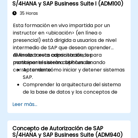
S/4HANA y SAP Business Suite I (ADM100)
35 Horas
Esta formación en vivo impartida por un
instructor en <ubicación> (en línea o
presencial) está dirigida a usuarios de nivel
intermedio de SAP que desean aprender
diversas tareas administrativas para
Al finalizar esta capacitación, los
mantener el sistema SAP funcionando
participantes serán capaces de:
correctamente.
Aprender cómo iniciar y detener sistemas
SAP.
Comprender la arquitectura del sistema
de la base de datos y los conceptos de
administración de usuarios.
Leer más...
Configurar sistemas y crear destinos RFC.
Programar y supervisar trabajos en
segundo plano.
Concepto de Autorización de SAP
S/4HANA y SAP Business Suite (ADM940)