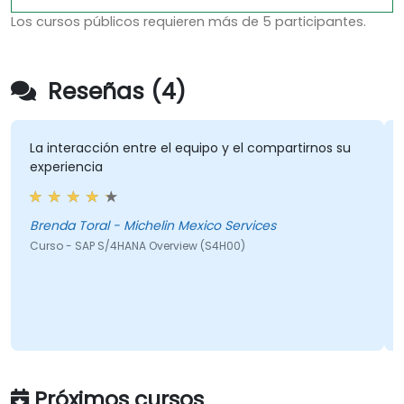
Los cursos públicos requieren más de 5 participantes.
Reseñas (4)
La interacción entre el equipo y el compartirnos su
Su vo
experiencia
momen
mantu
Brenda Toral - Michelin Mexico Services
Jeffe
Curso - SAP S/4HANA Overview (S4H00)
Curso
Traducc
Próximos cursos