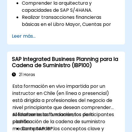
Comprender la arquitectura y
capacidades de SAP S/4HANA.
Realizar transacciones financieras
básicas en el Libro Mayor, Cuentas por
Pagar y Cuentas por Cobrar.
Leer más...
Trabajar con centros de costo, centros
de beneficio y órdenes internas.
Comprender los procesos integrados de
SAP Integrated Business Planning para la
planificación financiera en SAP S/4HANA.
Cadena de Suministro (IBP100)
Realizar tareas financieras básicas,
incluido el cierre contable, la generación
21 Horas
de informes y el análisis dentro de SAP
Esta formación en vivo impartida por un
S/4HANA.
instructor en Chile (en línea o presencial)
está dirigida a profesionales del negocio de
nivel principiante que desean comprender
sólidamente los fundamentos de la
Al finalizar esta formación, los participantes
planificación de la cadena de suministro
podrán:
mediante SAP IBP.
Comprender los conceptos clave y