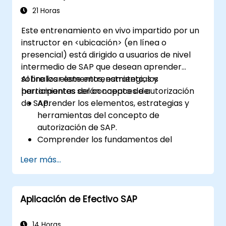
21 Horas
Este entrenamiento en vivo impartido por un
instructor en <ubicación> (en línea o
presencial) está dirigido a usuarios de nivel
intermedio de SAP que desean aprender
sobre los elementos, estrategias y
Al finalizar este entrenamiento, los
herramientas del concepto de autorización
participantes serán capaces de:
de SAP.
Aprender los elementos, estrategias y
herramientas del concepto de
autorización de SAP.
Comprender los fundamentos del
mantenimiento de roles.
Leer más...
Utilizar el mantenimiento de roles para
crear y asignar autorizaciones.
Aplicación de Efectivo SAP
14 Horas