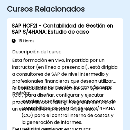
Cursos Relacionados
SAP HOF21 - Contabilidad de Gestión en
SAP S/4HANA: Estudio de caso
18 Horas
Descripción del curso
Esta formación en vivo, impartida por un
instructor (en línea o presencial), está dirigida
a consultores de SAP de nivel intermedio y
profesionales financieros que desean utilizar
Al finalizar esta formación, los participantes
la Contabilidad de Gestión de SAP S/4HANA
podrán:
(CO) para diseñar, configurar y ejecutar
Instalar y configurar los componentes de
procesos de controlling integrales dentro de
Contabilidad de Gestión de SAP S/4HANA
un escenario empresarial integrado.
(CO) para el control interno de costos y
la generación de informes.
Formato del curso
Definir y gestionar estructuras