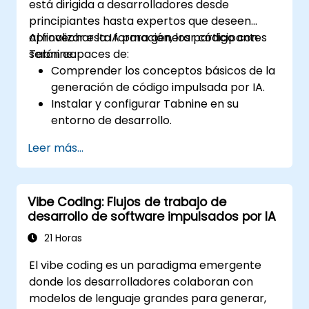
está dirigida a desarrolladores desde
principiantes hasta expertos que deseen
aprovechar la IA para generar código con
Al finalizar esta formación, los participantes
Tabnine.
serán capaces de:
Comprender los conceptos básicos de la
generación de código impulsada por IA.
Instalar y configurar Tabnine en su
entorno de desarrollo.
Utilizar Tabnine para completar código y
Leer más...
corregir errores de manera eficiente.
Crear y entrenar modelos de IA
personalizados con Tabnine para tareas
Vibe Coding: Flujos de trabajo de
especializadas.
desarrollo de software impulsados por IA
21 Horas
El vibe coding es un paradigma emergente
donde los desarrolladores colaboran con
modelos de lenguaje grandes para generar,