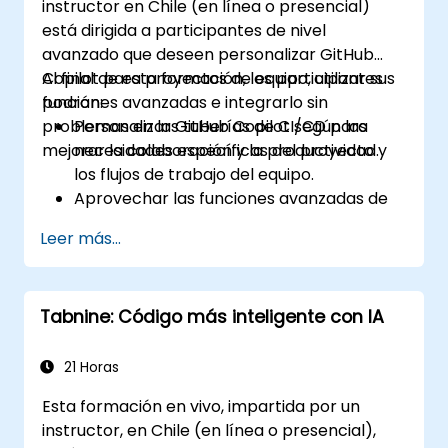
instructor en Chile (en línea o presencial)
está dirigida a participantes de nivel
avanzado que deseen personalizar GitHub
Copilot para proyectos de equipo, utilizar sus
Al final de esta formación, los participantes
funciones avanzadas e integrarlo sin
podrán:
problemas en las tuberías de CI/CD para
Personalizar GitHub Copilot según las
mejorar la colaboración y la productividad.
necesidades específicas del proyecto y
los flujos de trabajo del equipo.
Aprovechar las funciones avanzadas de
Copilot para tareas de codificación
Leer más...
complejas.
Integrar GitHub Copilot en las tuberías de
CI/CD y entornos colaborativos.
Tabnine: Código más inteligente con IA
Optimizar la colaboración del equipo
utilizando herramientas con IA.
Administrar y solucionar problemas
21 Horas
relacionados con la configuración y los
Esta formación en vivo, impartida por un
permisos de Copilot de manera efectiva.
instructor, en Chile (en línea o presencial),