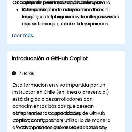
Opciones de personalización del curso
Adoptar las mejores prácticas para la
y práctica en laboratorio utilizando
incorporación de nuevos miembros al
Cursor.
Este curso puede adaptarse a los
equipo, la colaboración y la integración
lenguajes de programación o frameworks
con sistemas de control de versiones.
específicos que utilice su equipo.
Leer más...
Introducción a GitHub Copilot
7 Horas
Esta formación en vivo impartida por un
instructor en Chile (en línea o presencial)
está dirigida a desarrolladores con
conocimientos básicos que desean
comprender las capacidades de GitHub
Al finalizar esta capacitación, los
Copilot, configurarlo y utilizarlo de manera
participantes podrán:
efectiva para mejorar su experiencia de
Comprender qué es GitHub Copilot y