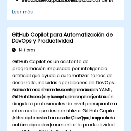
Reconocer aplicaciones prácticas de IA
contáctenos para coordinarlo.
en escenarios específicos de la industria,
Leer más...
como el petróleo y gas.
GitHub Copilot para Automatización de
DevOps y Productividad
14 Horas
GitHub Copilot es un asistente de
programación impulsado por inteligencia
artificial que ayuda a automatizar tareas de
desarrollo, incluidas operaciones de DevOps
como la escritura de configuraciones YAML,
Esta formación en vivo, impartida por
GitHub Actions y scripts de implementación.
instructores (en línea o presencial), está
dirigida a profesionales de nivel principiante a
intermedio que deseen utilizar GitHub Copilot
para optimizar tareas de DevOps, mejorar la
Al finalizar esta formación, los participantes
automatización y aumentar la productividad.
serán capaces de: