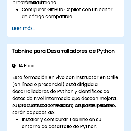
programación.
cómo funciona.
Configurar GitHub Copilot con un editor
de código compatible.
Utilizar GitHub Copilot para escribir,
Leer más...
refactorizar y depurar código más rápido.
Aprovechar Copilot para explorar
técnicas y soluciones de programación.
Tabnine para Desarrolladores de Python
Aplicar las mejores prácticas para
integrar GitHub Copilot en los flujos de
trabajo diarios.
14 Horas
Esta formación en vivo con instructor en Chile
(en línea o presencial) está dirigida a
desarrolladores de Python y científicos de
datos de nivel intermedio que desean mejorar
su productividad mediante el uso de Tabnine.
Al finalizar esta formación, los participantes
serán capaces de:
Instalar y configurar Tabnine en su
entorno de desarrollo de Python.