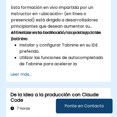
Esta formación en vivo impartida por un
instructor en <ubicación> (en línea o
presencial) está dirigida a desarrolladores
principiantes que desean aumentar su
eficiencia en la codificación con la ayuda de
Al finalizar esta formación, los participantes
Tabnine.
podrán:
Instalar y configurar Tabnine en su IDE
preferido.
Utilizar las funciones de autocompletado
de Tabnine para acelerar la
programación.
Leer más...
Personalizar la configuración de Tabnine
para obtener la mejor asistencia.
Comprender cómo aprende la IA de
De la idea a la producción con Claude
Tabnine a partir de su código para
Code
ofrecer sugerencias más precisas.
Ponte en Contacto
7 Horas