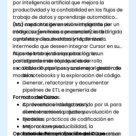
por inteligencia artificial que mejora la
Copilot.
productividad y la confiabilidad en los flujos de
trabajo de datos y aprendizaje automático
(ML) mediante generación inteligente de
Esta capacitación en vivo e impartida por un
código, sugerencias con conciencia del
instructor (en línea o presencial) está dirigida
contexto y documentación optimizada.
a profesionales de datos y ML de nivel
intermedio que deseen integrar Cursor en sus
flujos de trabajo diarios para lograr un
Al completar esta capacitación, los
prototipado más rápido, el desarrollo
participantes serán capaces de:
escalable de pipelines y una mejor gestión de
Utilizar Cursor para acelerar el desarrollo
modelos.
de notebooks y la exploración del código.
Generar, refactorizar y documentar
pipelines de ETL e ingeniería de
Formato del Curso
características.
Aprovechar el código asistido por IA para
Conferencias interactivas y
el entrenamiento, ajuste y evaluación de
demostraciones prácticas.
modelos.
Ejercicios prácticos de codificación en
Mejorar la reproducibilidad, la
entornos en vivo.
Opciones de Personalización del Curso
colaboración y la consistencia operativa
Estudios de caso que integran Cursor con