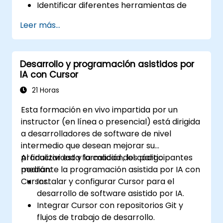
Identificar diferentes herramientas de
asistencia con IA y sus características.
Leer más...
Utilizar asistentes de programación con
IA para tareas básicas de codificación.
Abordar consideraciones éticas básicas y
Desarrollo y programación asistidos por
el uso responsable de la IA en el
IA con Cursor
desarrollo.
21 Horas
Esta formación en vivo impartida por un
instructor (en línea o presencial) está dirigida
a desarrolladores de software de nivel
intermedio que desean mejorar su
productividad y la calidad del código
Al finalizar esta formación, los participantes
mediante la programación asistida por IA con
podrán:
Cursor.
Instalar y configurar Cursor para el
desarrollo de software asistido por IA.
Integrar Cursor con repositorios Git y
flujos de trabajo de desarrollo.