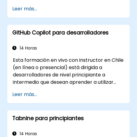
Utilizar lenguaje natural para generar,
Leer más...
depurar y optimizar código.
Aprovechar las capacidades de IA para la
refactorización, documentación y
GitHub Copilot para desarrolladores
pruebas.
14 Horas
Esta formación en vivo con instructor en Chile
(en línea o presencial) está dirigida a
desarrolladores de nivel principiante a
intermedio que desean aprender a utilizar
eficazmente las capacidades de GitHub
Leer más...
Copilot dentro de flujos de trabajo de
desarrollo modernos.
Tabnine para principiantes
14 Horas