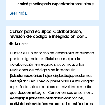
en los pipelines de CI/CD empresariales y
contáctenos para organizarla.
marcos de gobernanza.
Leer más...
Cursor para equipos: Colaboración,
revisión de código e integración con
CI/CD
14 Horas
Cursor es un entorno de desarrollo impulsado
por inteligencia artificial que mejora la
colaboración en equipos, automatiza las
revisiones de código y se integra sin
problemas en los flujos de trabajo modernos
Esta formación en vivo impartida por un
de CI/CD.
instructor (en línea o presencial) está dirigida
a profesionales técnicos de nivel intermedio
que deseen integrar Cursor en sus entornos
de equipo para mejorar la colaboración,
Al completar esta formación, los
agilizar las revisiones y mantener estándares
participantes serán capaces de: