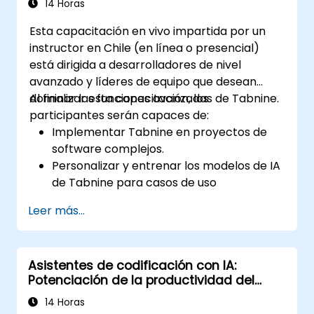
consideraciones éticas del uso de
14 Horas
herramientas de programación
Esta capacitación en vivo impartida por un
impulsadas por IA.
instructor en Chile (en línea o presencial)
está dirigida a desarrolladores de nivel
avanzado y líderes de equipo que desean
dominar las funciones avanzadas de Tabnine.
Al finalizar esta capacitación, los
participantes serán capaces de:
Implementar Tabnine en proyectos de
software complejos.
Personalizar y entrenar los modelos de IA
de Tabnine para casos de uso
específicos.
Leer más...
Integrar Tabnine en los flujos de trabajo
del equipo y las canalizaciones de
desarrollo.
Asistentes de codificación con IA:
Mejorar la calidad del código y acelerar
Potenciación de la productividad del
los ciclos de desarrollo mediante las
desarrollador
perspectivas proporcionadas por
14 Horas