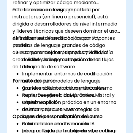
refinar y optimizar código mediante
interacciones en lenguaje natural.
Esta formación en vivo, impartida por
instructores (en línea o presencial), está
dirigida a desarrolladores de nivel intermedio
y líderes técnicos que deseen dominar el uso
de asistentes de codificación con IA y
Al finalizar esta formación, los participantes
modelos de lenguaje grandes de código
podrán:
abierto para mejorar la productividad, la
Comprender los principios y la filosofía
creatividad y la automatización de los flujos
del vibe coding y su impacto en el
de trabajo.
desarrollo de software.
Implementar entornos de codificación
Formato del curso
asistidos por modelos de lenguaje
grandes utilizando herramientas como
Conferencia interactiva y discusión.
Replit, DeepSeek, LlaMA, Qwen, Mistral y
Numerous ejercicios y práctica.
GitHub Copilot.
Implementación práctica en un entorno
Diseñar y ejecutar estrategias de
de laboratorio en vivo.
Opciones de personalización del curso
ingeniería de prompts para una
colaboración efectiva con la IA.
Para solicitar una formación
Integrar flujos de trabajo de vibe coding
personalizada para este curso, por favor