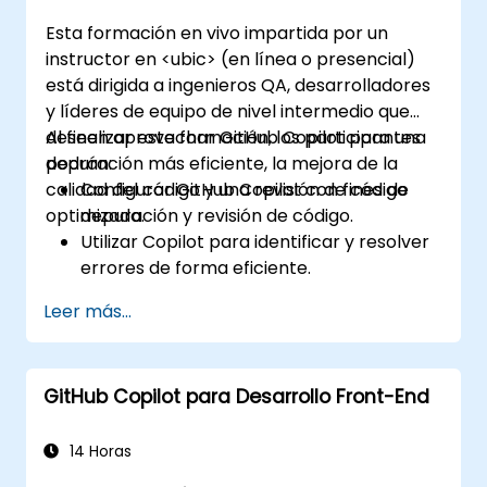
avanzadas de Copilot según las
Esta formación en vivo impartida por un
necesidades específicas del equipo.
instructor en <ubic> (en línea o presencial)
Combinar Copilot con otras
está dirigida a ingenieros QA, desarrolladores
herramientas colaborativas para mejorar
y líderes de equipo de nivel intermedio que
la eficiencia.
deseen aprovechar GitHub Copilot para una
Al finalizar esta formación, los participantes
depuración más eficiente, la mejora de la
podrán:
calidad del código y una revisión de código
Configurar GitHub Copilot con fines de
optimizada.
depuración y revisión de código.
Utilizar Copilot para identificar y resolver
errores de forma eficiente.
Mejorar la calidad del código mediante
Leer más...
sugerencias asistidas por IA.
Agilizar los procesos de revisión de código
con las capacidades de Copilot.
GitHub Copilot para Desarrollo Front-End
Colaborar eficazmente utilizando Copilot
en entornos de equipo.
14 Horas