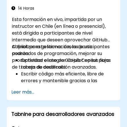
14 Horas
Esta formación en vivo, impartida por un
instructor en Chile (en línea o presencial),
está dirigida a participantes de nivel
intermedio que deseen aprovechar GitHub
Copilot para gestionar casos de uso
Al finalizar esta formación, los participantes
avanzados de programación, mejorar su
podrán:
productividad e integrar Copilot en sus flujos
Optimizar el uso de GitHub Copilot para
de trabajo de desarrollo.
tareas de codificación avanzadas.
Escribir código más eficiente, libre de
errores y mantenible gracias a las
sugerencias de Copilot.
Leer más...
Integrar GitHub Copilot en sus IDEs y flujos
de trabajo preferidos.
Utilizar Copilot para la depuración y
Tabnine para desarrolladores avanzados
refactorización de código.
Comprender las limitaciones y