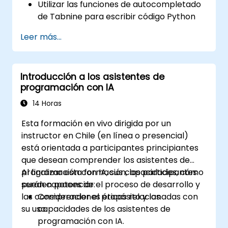
Utilizar las funciones de autocompletado
de Tabnine para escribir código Python
de manera más eficiente.
Leer más...
Personalizar el comportamiento de
Tabnine según su estilo de codificación y
las necesidades del proyecto.
Introducción a los asistentes de
Comprender cómo funciona el modelo de
programación con IA
IA de Tabnine específicamente con
código Python.
14 Horas
Esta formación en vivo dirigida por un
instructor en Chile (en línea o presencial)
está orientada a participantes principiantes
que desean comprender los asistentes de
programación con IA, sus capacidades, cómo
Al finalizar esta formación, los participantes
pueden potenciar el proceso de desarrollo y
serán capaces de:
las consideraciones éticas relacionadas con
Comprender el propósito y las
su uso.
capacidades de los asistentes de
programación con IA.