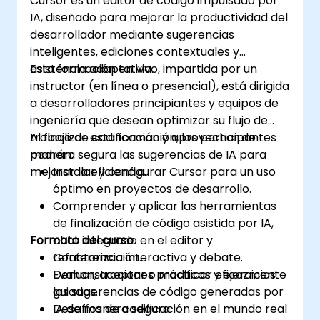
Cursor es un editor de código impulsado por
Abordar las consideraciones éticas y el
IA, diseñado para mejorar la productividad del
uso responsable de la IA en el desarrollo
desarrollador mediante sugerencias
de software.
inteligentes, ediciones contextuales y
asistencia adaptativa.
Esta formación en vivo, impartida por un
instructor (en línea o presencial), está dirigida
a desarrolladores principiantes y equipos de
ingeniería que desean optimizar su flujo de
trabajo de codificación y aprovechar de
Al finalizar esta formación, los participantes
manera segura las sugerencias de IA para
podrán:
mejorar la eficiencia.
Instalar y configurar Cursor para un uso
óptimo en proyectos de desarrollo.
Comprender y aplicar las herramientas
de finalización de código asistida por IA,
Formato del curso
chat integrado en el editor y
refactorización.
Conferencia interactiva y debate.
Evaluar, aceptar o modificar eficazmente
Demonstraciones prácticas y ejercicios
las sugerencias de código generadas por
guiados.
IA de manera segura.
Desafíos de codificación en el mundo real