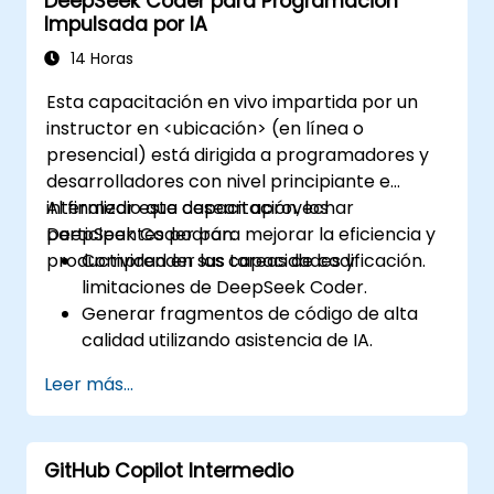
DeepSeek Coder para Programación
Impulsada por IA
14 Horas
Esta capacitación en vivo impartida por un
instructor en <ubicación> (en línea o
presencial) está dirigida a programadores y
desarrolladores con nivel principiante e
intermedio que desean aprovechar
Al finalizar esta capacitación, los
DeepSeek Coder para mejorar la eficiencia y
participantes podrán:
productividad en sus tareas de codificación.
Comprender las capacidades y
limitaciones de DeepSeek Coder.
Generar fragmentos de código de alta
calidad utilizando asistencia de IA.
Utilizar DeepSeek Coder para depurar y
Leer más...
optimizar el código.
Automatizar tareas de programación
repetitivas mediante herramientas de IA.
GitHub Copilot Intermedio