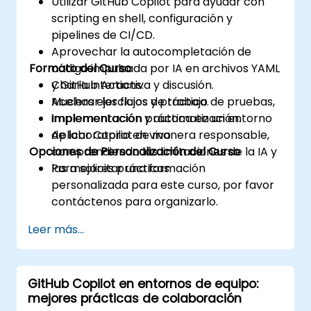
Utilizar GitHub Copilot para ayudar con
scripting en shell, configuración y
pipelines de CI/CD.
Aprovechar la autocompletación de
Formato del Curso
código impulsada por IA en archivos YAML
y GitHub Actions.
Charla interactiva y discusión.
Acelerar los flujos de trabajo de pruebas,
Muchas ejercicios y práctica.
implementación y automatización.
Implementación práctica en un entorno
Aplicar Copilot de manera responsable,
de laboratorio en vivo.
Opciones de Personalización del Curso
comprendiendo las limitaciones de la IA y
las mejores prácticas.
Para solicitar una formación
personalizada para este curso, por favor
contáctenos para organizarlo.
Leer más...
GitHub Copilot en entornos de equipo:
mejores prácticas de colaboración