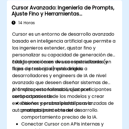
Cursor Avanzado: Ingeniería de Prompts,
Ajuste Fino y Herramientas
Personalizadas
14 Horas
Cursor es un entorno de desarrollo avanzado
basado en inteligencia artificial que permite a
los ingenieros extender, ajustar fino y
personalizar su capacidad de generación de
código para casos de uso especializados y
Esta formación en vivo con instructores (en
flujos de trabajo empresariales.
línea o presencial) está dirigida a
desarrolladores y engineers de IA de nivel
avanzado que deseen diseñar sistemas de
prompts personalizados, ajustar el
Al finalizar esta formación, los participantes
comportamiento de los modelos y crear
serán capaces de:
extensiones personalizadas para la
Diseñar y probar plantillas avanzadas de
automatización interna del desarrollo.
prompts para obtener un
comportamiento preciso de la IA.
Conectar Cursor con APIs internas y