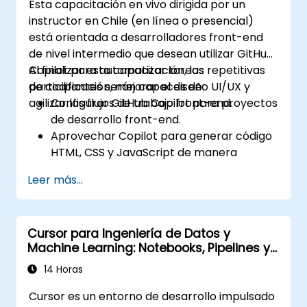
Esta capacitación en vivo dirigida por un
instructor en Chile (en línea o presencial)
está orientada a desarrolladores front-end
de nivel intermedio que desean utilizar GitHub
Copilot para automatizar tareas repetitivas
Al finalizar esta capacitación, los
de codificación, mejorar el diseño UI/UX y
participantes serán capaces de:
agilizar los flujos de trabajo front-end.
Configurar GitHub Copilot para proyectos
de desarrollo front-end.
Aprovechar Copilot para generar código
HTML, CSS y JavaScript de manera
eficiente.
Leer más...
Mejorar los procesos de diseño UI/UX
utilizando sugerencias de código
generadas por inteligencia artificial.
Cursor para Ingeniería de Datos y
Optimizar los flujos de trabajo front-end
Machine Learning: Notebooks, Pipelines y
con estrategias prácticas de integración
Model Ops
de Copilot.
14 Horas
Solucionar problemas y depurar código
Cursor es un entorno de desarrollo impulsado
front-end mediante la asistencia de