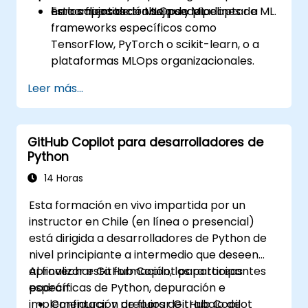
en los flujos de trabajo de ML.
herramientas de MLOps y pipelines de ML.
Esta capacitación se puede adaptar a
frameworks específicos como
TensorFlow, PyTorch o scikit-learn, o a
plataformas MLOps organizacionales.
Leer más...
GitHub Copilot para desarrolladores de
Python
14 Horas
Esta formación en vivo impartida por un
instructor en Chile (en línea o presencial)
está dirigida a desarrolladores de Python de
nivel principiante a intermedio que deseen
aprovechar GitHub Copilot para tareas
Al finalizar esta formación, los participantes
específicas de Python, depuración e
podrán:
implementación de flujos de trabajo de
Configurar y preparar GitHub Copilot