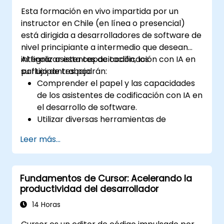
Tabnine.
Esta formación en vivo impartida por un
instructor en Chile (en línea o presencial)
está dirigida a desarrolladores de software de
nivel principiante a intermedio que desean
integrar asistentes de codificación con IA en
Al finalizar esta capacitación, los
su flujo de trabajo.
participantes podrán:
Comprender el papel y las capacidades
de los asistentes de codificación con IA en
el desarrollo de software.
Utilizar diversas herramientas de
asistencia con IA para automatizar tareas
Leer más...
de programación rutinarias.
Integrar asistentes de codificación con IA
en su ciclo de vida del desarrollo de
Fundamentos de Cursor: Acelerando la
software.
productividad del desarrollador
Aumentar su productividad y centrarse
en tareas de programación más
14 Horas
complejas y creativas.