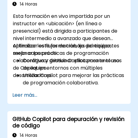
14 Horas
Esta formación en vivo impartida por un
instructor en <ubicación> (en línea o
presencial) está dirigida a participantes de
nivel intermedio a avanzado que desean
optimizar los flujos de trabajo del equipo,
Al finalizar esta formación, los participantes
mejorar las prácticas de programación
serán capaces de:
colaborativa y gestionar eficazmente el uso
Configurar GitHub Copilot para entornos
de Copilot en entornos con múltiples
de equipo.
desarrolladores.
Utilizar Copilot para mejorar las prácticas
de programación colaborativa.
Optimizar los flujos de trabajo del equipo
Leer más...
mediante las funcionalidades de Copilot.
Gestionar la integración de Copilot en
proyectos con múltiples desarrolladores.
GitHub Copilot para depuración y revisión
Mantener una calidad y estándares de
de código
código consistentes entre los equipos.
Aprovechar las funcionalidades
14 Horas