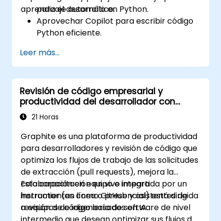
aprendizaje automático.
para el desarrollo en Python.
Aprovechar Copilot para escribir código
Python eficiente.
Depurar aplicaciones de Python utilizando
Leer más...
sugerencias generadas por IA.
Automatizar tareas de codificación
repetitivas y mejorar la eficiencia del flujo
Revisión de código empresarial y
de trabajo.
productividad del desarrollador con
Utilizar Copilot para implementar
Graphite
proyectos de aprendizaje automático en
21 Horas
Python.
Graphite es una plataforma de productividad
para desarrolladores y revisión de código que
optimiza los flujos de trabajo de las solicitudes
de extracción (pull requests), mejora la
colaboración en equipo e integra
Esta capacitación en vivo impartida por un
herramientas como GitHub y asistentes de
instructor (en línea o presencial) está dirigida
revisión de código basados en IA.
a equipos de ingeniería de software de nivel
intermedio que desean optimizar sus flujos de