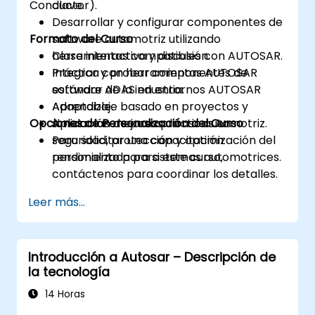
Conductor).
clave.
Desarrollar y configurar componentes de
Formato del Curso
software automotriz utilizando
herramientas compatibles con AUTOSAR.
Clase interactiva y discusión.
Integrar y probar componentes de
Práctica con herramientas AUTOSAR
software ADAS en entornos AUTOSAR
estándar de la industria.
Adaptable.
Aprendizaje basado en proyectos y
Opciones de Personalización del Curso
Aplicar las mejores prácticas en
simulación de casos de uso automotriz.
seguridad, protección y optimización del
Para solicitar una capacitación
rendimiento para sistemas automotrices.
personalizada para este curso,
contáctenos para coordinar los detalles.
Leer más...
Introducción a Autosar – Descripción de
la tecnología
14 Horas