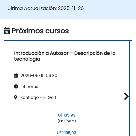
Explicar las pilas de protocolos (CAN, LIN,
Última Actualización:
2025-11-26
FlexRay, Ethernet) y cómo AUTOSAR se
interconecta con ellas
Configurar módulos OS y COM utilizando
Próximos cursos
herramientas del sector (Vector DaVinci
o ETAS ISOLAR)
Simular y validar el flujo de tareas y
Introducción a Autosar – Descripción de la
comunicaciones en una ECU basada en
tecnología
AUTOSAR
2026-09-10 09:30
14 horas
Santiago - El Golf
UF 135,93
(En línea)
UF 1.135,93