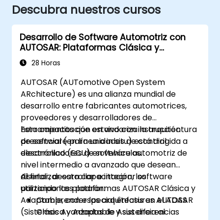
Descubra nuestros cursos
Desarrollo de Software Automotriz con
AUTOSAR: Plataformas Clásica y
Adaptable
28 Horas
AUTOSAR (AUTomotive Open System
ARchitecture) es una alianza mundial de
desarrollo entre fabricantes automotrices,
proveedores y desarrolladores de
herramientas que estandariza la arquitectura
Esta capacitación en vivo con instrucción
de software para unidades de control
presencial (en línea o in situ) está dirigida a
electrónico (ECU) en vehículos.
desarrolladores de software automotriz de
nivel intermedio a avanzado que desean
diseñar, desarrollar e integrar software
Al finalizar esta capacitación, los
utilizando las plataformas AUTOSAR Clásica y
participantes podrán:
Adaptable, con especial énfasis en el ADAS
Comprender las arquitecturas AUTOSAR
(Sistemas Avanzados de Asistencia al
Clásica y Adaptable y sus diferencias