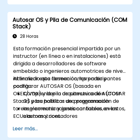
Autosar OS y Pila de Comunicación (COM
Stack)
28 Horas
Esta formación presencial impartida por un
instructor (en línea o en instalaciones) está
dirigida a desarrolladores de software
embebido o ingenieros automotrices de nivel
intermedio que deseen comprender y
Al finalizar esta formación, los participantes
configurar AUTOSAR OS (basada en
podrán:
OSEK/VDX) y la pila de comunicación (COM
Comprender la arquitectura de AUTOSAR
Stack) para habilitar una programación de
OS y las políticas de programación
tareas y comunicaciones confiables en las
Implementar y gestionar tareas, eventos,
ECUs automotrices.
alarmas y contadores
Describir y configurar las capas de la pila
Leer más...
COM, incluyendo PDUR y los servicios de
comunicación