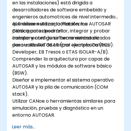
en las instalaciones) está dirigida a
desarrolladores de software embebido y
engenieros automotrices de nivel intermedio
que deseen utilizar la Plataforma AUTOSAR
Al finalizar esta capacitación, los
Clásica para desarrollar, integrar y probar
participantes podrán:
componentes de software estandarizados
Instalar y configurar herramientas de
para unidades de control electrónico (ECU).
desarrollo AUTOSAR (por ejemplo, DaVinci
Developer, EB Tresos o ETAS ISOLAR-A/B).
Comprender la arquitectura por capas de
AUTOSAR y los módulos de software básico
(BSW).
Diseñar e implementar el sistema operativo
AUTOSAR y la pila de comunicación (COM
stack).
Utilizar CANoe o herramientas similares para
simulación, pruebas y diagnóstico en un
entorno AUTOSAR.
Leer más...