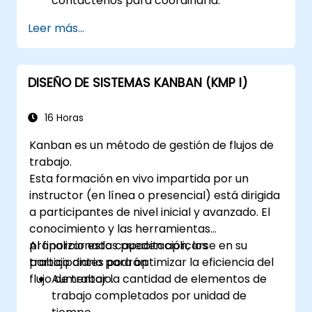
contáctenos para coordinarla.
Leer más...
DISEÑO DE SISTEMAS KANBAN (KMP I)
16 Horas
Kanban es un método de gestión de flujos de
trabajo.
Esta formación en vivo impartida por un
instructor (en línea o presencial) está dirigida
a participantes de nivel inicial y avanzado. El
conocimiento y las herramientas
proporcionados pueden aplicarse en su
Al finalizar esta capacitación, los
trabajo diario para optimizar la eficiencia del
participantes podrán:
flujo de trabajo.
Aumentar la cantidad de elementos de
trabajo completados por unidad de