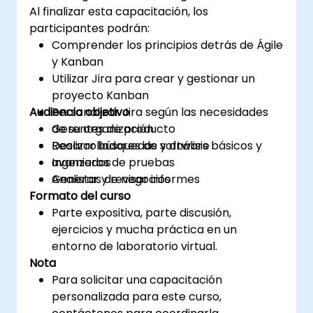
Al finalizar esta capacitación, los
participantes podrán:
Comprender los principios detrás de Ágile
y Kanban
Utilizar Jira para crear y gestionar un
proyecto Kanban
Audiencia objetivo
Personalizar Jira según las necesidades
de su organización
Gerentes de producto
Realizar búsquedas y análisis básicos y
Desarrolladores de software
avanzados
Ingenieros de pruebas
Generar y revisar informes
Analistas de negocios
Formato del curso
Parte expositiva, parte discusión,
ejercicios y mucha práctica en un
entorno de laboratorio virtual.
Nota
Para solicitar una capacitación
personalizada para este curso,