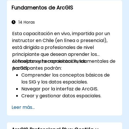
Desarrollar destreza en la monitorización
Fundamentos de ArcGIS
y mantenimiento de entornos ArcGIS
Enterprise.
Dominar las técnicas de copia de
14 Horas
seguridad, recuperación y optimización
Esta capacitación en vivo, impartida por un
del rendimiento.
instructor en Chile (en línea o presencial),
está dirigida a profesionales de nivel
principiante que desean aprender los
conceptos y herramientas fundamentales de
Al finalizar esta capacitación, los
ArcGIS.
participantes podrán:
Comprender los conceptos básicos de
los SIG y los datos espaciales.
Navegar por la interfaz de ArcGIS.
Crear y gestionar datos espaciales.
Realizar análisis espacial básico.
Leer más...
Crear mapas y visualizaciones.