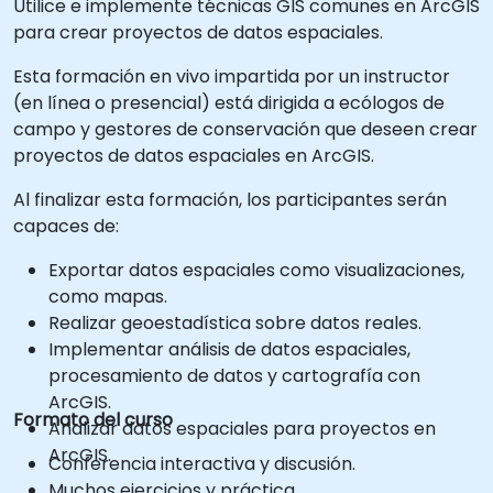
Utilice e implemente técnicas GIS comunes en ArcGIS
para crear proyectos de datos espaciales.
Esta formación en vivo impartida por un instructor
(en línea o presencial) está dirigida a ecólogos de
campo y gestores de conservación que deseen crear
proyectos de datos espaciales en ArcGIS.
Al finalizar esta formación, los participantes serán
capaces de:
Exportar datos espaciales como visualizaciones,
como mapas.
Realizar geoestadística sobre datos reales.
Implementar análisis de datos espaciales,
procesamiento de datos y cartografía con
ArcGIS.
Formato del curso
Analizar datos espaciales para proyectos en
ArcGIS.
Conferencia interactiva y discusión.
Muchos ejercicios y práctica.