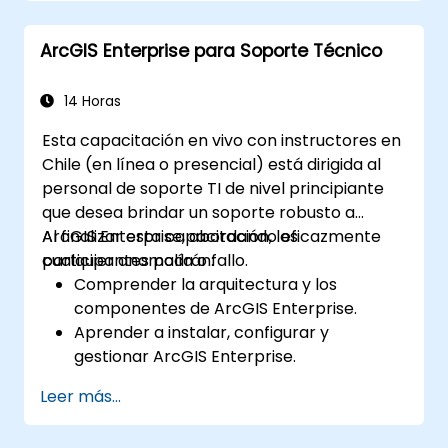
tareas de geoprocésamiento.
Automatizar flujos de trabajo mediante
ArcGIS Enterprise para Soporte Técnico
ModelBuilder y Python.
14 Horas
Esta capacitación en vivo con instructores en
Chile (en línea o presencial) está dirigida al
personal de soporte TI de nivel principiante
que desea brindar un soporte robusto a
ArcGIS Enterprise, abordando eficazmente
Al finalizar esta capacitación, los
cualquier anomalía o fallo.
participantes podrán:
Comprender la arquitectura y los
componentes de ArcGIS Enterprise.
Aprender a instalar, configurar y
gestionar ArcGIS Enterprise.
Adquirir habilidades para solucionar
Leer más...
problemas y resolver incidencias
comunes.