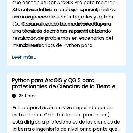
que desean utilizar ArcGIS Pro para mejorar
sus capacidades de análisis espacial, realizar
Al finalizar esta formación, los participantes
análisis geoestadísticos integrales y aplicar
serán capaces de:
técnicas avanzadas de modelado 3D para
Desarrollar habilidades avanzadas en
una toma de decisiones más eficaz y la
técnicas de análisis espacial utilizando
resolución de problemas en escenarios del
ArcGIS Pro.
mundo real.
Utilizar scripts de Python para
automatizar y procesar datos complejos.
Leer más...
Aplicar modelado espacial para resolver
problemas en escenarios del mundo real.
Realizar análisis geoestadísticos para una
Python para ArcGIS y QGIS para
interpretación avanzada de los datos.
profesionales de Ciencias de la Tierra e
Integrar fuentes de datos externas y
Ingeniería
aprovechar el análisis de datos
35 Horas
espaciales 3D.
Esta capacitación en vivo impartida por un
instructor en Chile (en línea o presencial)
está dirigida a profesionales de las ciencias de
la tierra e ingeniería de nivel principiante que