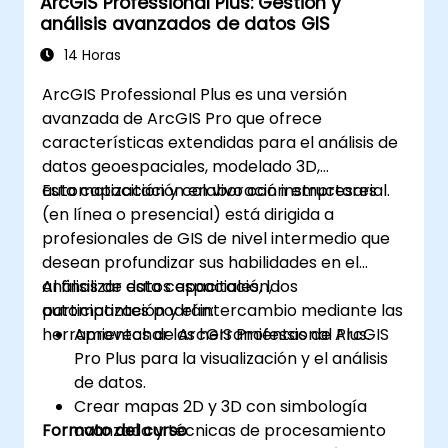
ArcGIS Professional Plus: Gestión y
análisis avanzados de datos GIS
14 Horas
ArcGIS Professional Plus es una versión
avanzada de ArcGIS Pro que ofrece
características extendidas para el análisis de
datos geoespaciales, modelado 3D,
automatización y colaboración empresarial.
Esta capacitación en vivo con instructores
(en línea o presencial) está dirigida a
profesionales de GIS de nivel intermedio que
desean profundizar sus habilidades en el
análisis de datos espaciales, la
Al finalizar esta capacitación, los
automatización y el intercambio mediante las
participantes podrán:
herramientas de ArcGIS Professional Plus.
Aprovechar las herramientas de ArcGIS
Pro Plus para la visualización y el análisis
de datos.
Crear mapas 2D y 3D con simbología
Formato del curso
avanzada y técnicas de procesamiento