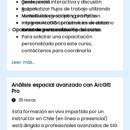
geoespacial.
Conferencia interactiva y discusión
Automatizar flujos de trabajo utilizando
grupal.
ModelBuilder y scripting en Python.
Numerosos ejercicios y prácticas.
Integrar ArcGIS con servicios de datos
Implementación práctica en un entorno
Opciones de personalización del curso
externos y sistemas empresariales.
de laboratorio en vivo.
Para solicitar una capacitación
personalizada para este curso,
contáctenos para coordinarla.
Leer más...
Análisis espacial avanzado con ArcGIS
Pro
35 Horas
Esta formación en vivo impartida por un
instructor en Chile (en línea o presencial)
está dirigida a profesionales avanzados de SIG