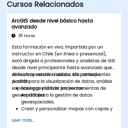
Cursos Relacionados
ArcGIS desde nivel básico hasta
avanzado
35 Horas
Esta formación en vivo, impartida por un
instructor en Chile (en línea o presencial),
está dirigida a profesionales y analistas de GIS
desde nivel principiante hasta avanzado que
deseen aprender a utilizar eficazmente
Al finalizar esta formación, los participantes
ArcGIS para la visualización de datos, análisis
podrán:
espacial y gestión de proyectos
Navegar y utilizar las herramientas de
geoespaciales.
ArcGIS para la gestión de datos
geoespaciales.
Crear y personalizar mapas con capas y
atributos.
Leer más...
Realizar análisis espaciales avanzados y