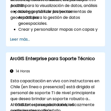
ArcGIS para la visualización de datos, análisis
podrán:
espacial y gestión de proyectos
Navegar y utilizar las herramientas de
geoespaciales.
ArcGIS para la gestión de datos
geoespaciales.
Crear y personalizar mapas con capas y
atributos.
Leer más...
Realizar análisis espaciales avanzados y
tareas de geoprocésamiento.
Automatizar flujos de trabajo mediante
ArcGIS Enterprise para Soporte Técnico
ModelBuilder y Python.
14 Horas
Esta capacitación en vivo con instructores en
Chile (en línea o presencial) está dirigida al
personal de soporte TI de nivel principiante
que desea brindar un soporte robusto a
ArcGIS Enterprise, abordando eficazmente
Al finalizar esta capacitación, los
cualquier anomalía o fallo.
participantes podrán: