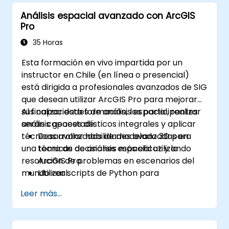
Análisis espacial avanzado con ArcGIS
Pro
35 Horas
Esta formación en vivo impartida por un
instructor en Chile (en línea o presencial)
está dirigida a profesionales avanzados de SIG
que desean utilizar ArcGIS Pro para mejorar
sus capacidades de análisis espacial, realizar
Al finalizar esta formación, los participantes
análisis geoestadísticos integrales y aplicar
serán capaces de:
técnicas avanzadas de modelado 3D para
Desarrollar habilidades avanzadas en
una toma de decisiones más eficaz y la
técnicas de análisis espacial utilizando
resolución de problemas en escenarios del
ArcGIS Pro.
mundo real.
Utilizar scripts de Python para
automatizar y procesar datos complejos.
Leer más...
Aplicar modelado espacial para resolver
problemas en escenarios del mundo real.
Realizar análisis geoestadísticos para una