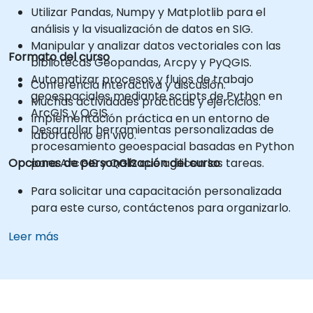
Utilizar Pandas, Numpy y Matplotlib para el
análisis y la visualización de datos en SIG.
Manipular y analizar datos vectoriales con las
Formato del curso
bibliotecas Geopandas, Arcpy y PyQGIS.
Automatizar procesos y flujos de trabajo
Conferencia interactiva y discusión.
geoespaciales mediante scripts de Python en
Muchas actividades prácticas y ejercicios.
ArcGIS y QGIS.
Implementación práctica en un entorno de
Desarrollar herramientas personalizadas de
laboratorio en vivo.
procesamiento geoespacial basadas en Python
Opciones de personalización del curso
para ArcGIS y QGIS que agilicen las tareas.
Para solicitar una capacitación personalizada
para este curso, contáctenos para organizarlo.
Leer más