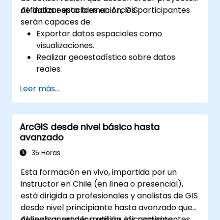
de datos espaciales en ArcGIS.
Al finalizar esta formación, los participantes
serán capaces de:
Exportar datos espaciales como
visualizaciones.
Realizar geoestadística sobre datos
reales.
Implementar análisis de datos espaciales,
Leer más...
procesamiento de datos y cartografía
con ArcGIS.
Analizar datos espaciales para proyectos
ArcGIS desde nivel básico hasta
en ArcGIS.
avanzado
35 Horas
Esta formación en vivo, impartida por un
instructor en Chile (en línea o presencial),
está dirigida a profesionales y analistas de GIS
desde nivel principiante hasta avanzado que
deseen aprender a utilizar eficazmente
Al finalizar esta formación, los participantes