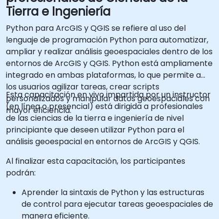
Tierra e Ingeniería
Python para ArcGIS y QGIS se refiere al uso del
lenguaje de programación Python para automatizar,
ampliar y realizar análisis geoespaciales dentro de los
entornos de ArcGIS y QGIS. Python está ampliamente
integrado en ambas plataformas, lo que permite a
los usuarios agilizar tareas, crear scripts
Esta capacitación en vivo impartida por un instructor
personalizados y manipular datos geoespaciales con
(en línea o presencial) está dirigida a profesionales
mayor eficiencia.
de las ciencias de la tierra e ingeniería de nivel
principiante que deseen utilizar Python para el
análisis geoespacial en entornos de ArcGIS y QGIS.
Al finalizar esta capacitación, los participantes
podrán:
Aprender la sintaxis de Python y las estructuras
de control para ejecutar tareas geoespaciales de
manera eficiente.