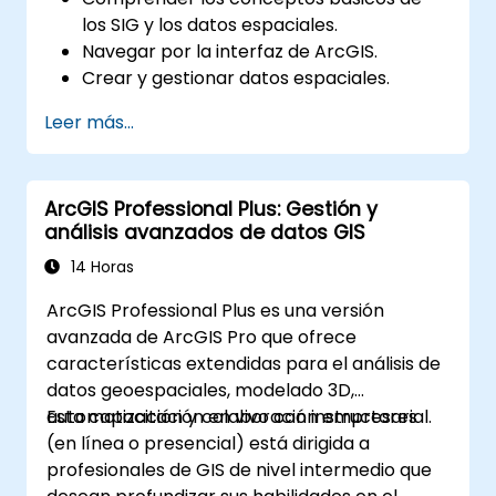
los SIG y los datos espaciales.
Navegar por la interfaz de ArcGIS.
Crear y gestionar datos espaciales.
Realizar análisis espacial básico.
Leer más...
Crear mapas y visualizaciones.
ArcGIS Professional Plus: Gestión y
análisis avanzados de datos GIS
14 Horas
ArcGIS Professional Plus es una versión
avanzada de ArcGIS Pro que ofrece
características extendidas para el análisis de
datos geoespaciales, modelado 3D,
automatización y colaboración empresarial.
Esta capacitación en vivo con instructores
(en línea o presencial) está dirigida a
profesionales de GIS de nivel intermedio que