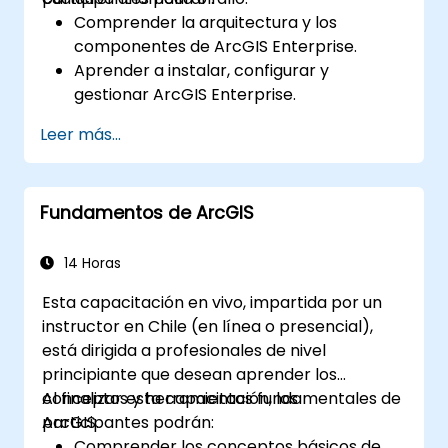
Comprender la arquitectura y los
componentes de ArcGIS Enterprise.
Aprender a instalar, configurar y
gestionar ArcGIS Enterprise.
Adquirir habilidades para solucionar
Leer más...
problemas y resolver incidencias
comunes.
Desarrollar destreza en la monitorización
Fundamentos de ArcGIS
y mantenimiento de entornos ArcGIS
Enterprise.
Dominar las técnicas de copia de
14 Horas
seguridad, recuperación y optimización
Esta capacitación en vivo, impartida por un
del rendimiento.
instructor en Chile (en línea o presencial),
está dirigida a profesionales de nivel
principiante que desean aprender los
conceptos y herramientas fundamentales de
Al finalizar esta capacitación, los
ArcGIS.
participantes podrán:
Comprender los conceptos básicos de