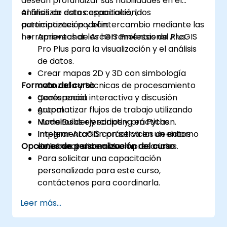
desean profundizar sus habilidades en el
análisis de datos espaciales, la
Al finalizar esta capacitación, los
automatización y el intercambio mediante las
participantes podrán:
herramientas de ArcGIS Professional Plus.
Aprovechar las herramientas de ArcGIS
Pro Plus para la visualización y el análisis
de datos.
Crear mapas 2D y 3D con simbología
Formato del curso
avanzada y técnicas de procesamiento
geoespacial.
Conferencia interactiva y discusión
Automatizar flujos de trabajo utilizando
grupal.
ModelBuilder y scripting en Python.
Numerosos ejercicios y prácticas.
Integrar ArcGIS con servicios de datos
Implementación práctica en un entorno
Opciones de personalización del curso
externos y sistemas empresariales.
de laboratorio en vivo.
Para solicitar una capacitación
personalizada para este curso,
contáctenos para coordinarla.
Leer más...