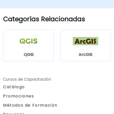
analizar y publicar información geoespacial
(plugin) de Python alrededor de una
en Windows, Mac, Linux y BSD.
funcionalidad SIG específica.
Categorías Relacionadas
QGIS
ArcGIS
Cursos de Capacitación
Catálogo
Promociones
Métodos de Formación