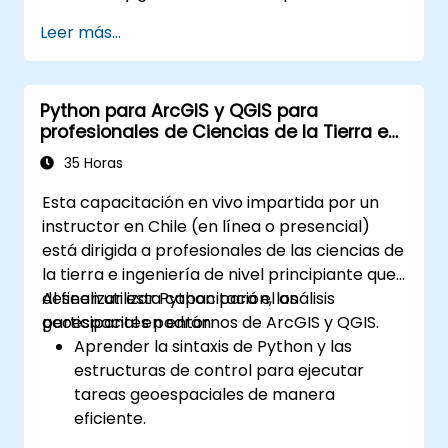
Realizar análisis espacial básico.
Leer más...
Crear mapas y visualizaciones.
Python para ArcGIS y QGIS para
profesionales de Ciencias de la Tierra e
Ingeniería
35 Horas
Esta capacitación en vivo impartida por un
instructor en Chile (en línea o presencial)
está dirigida a profesionales de las ciencias de
la tierra e ingeniería de nivel principiante que
deseen utilizar Python para el análisis
Al finalizar esta capacitación, los
geoespacial en entornos de ArcGIS y QGIS.
participantes podrán:
Aprender la sintaxis de Python y las
estructuras de control para ejecutar
tareas geoespaciales de manera
eficiente.
Utilizar Pandas, Numpy y Matplotlib para