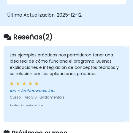
con ArcGIS.
Analizar datos espaciales para proyectos
Última Actualización:
2025-12-12
en ArcGIS.
Reseñas(2)
Los ejemplos prácticos nos permitieron tener una
idea real de cómo funciona el programa. Buenas
explicaciones e integración de conceptos teóricos y
su relación con las aplicaciones prácticas.
Ian - Archeoworks Inc.
Curso - ArcGIS Fundamentals
Traducción Automática