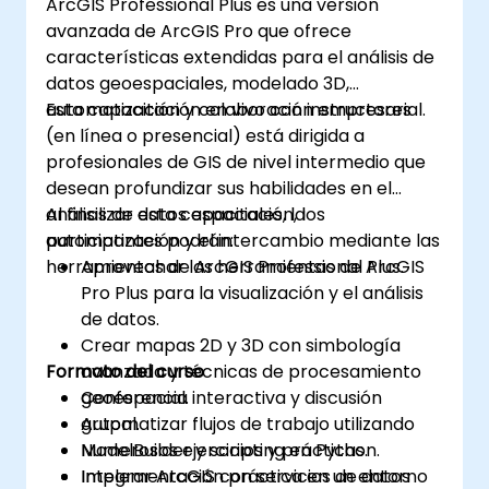
ArcGIS Professional Plus es una versión
avanzada de ArcGIS Pro que ofrece
características extendidas para el análisis de
datos geoespaciales, modelado 3D,
automatización y colaboración empresarial.
Esta capacitación en vivo con instructores
(en línea o presencial) está dirigida a
profesionales de GIS de nivel intermedio que
desean profundizar sus habilidades en el
análisis de datos espaciales, la
Al finalizar esta capacitación, los
automatización y el intercambio mediante las
participantes podrán:
herramientas de ArcGIS Professional Plus.
Aprovechar las herramientas de ArcGIS
Pro Plus para la visualización y el análisis
de datos.
Crear mapas 2D y 3D con simbología
Formato del curso
avanzada y técnicas de procesamiento
geoespacial.
Conferencia interactiva y discusión
Automatizar flujos de trabajo utilizando
grupal.
ModelBuilder y scripting en Python.
Numerosos ejercicios y prácticas.
Integrar ArcGIS con servicios de datos
Implementación práctica en un entorno