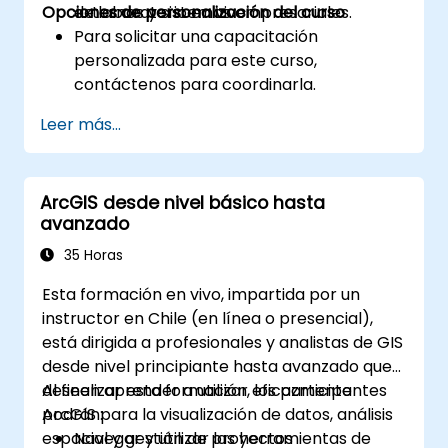
Opciones de personalización del curso
externos y sistemas empresariales.
de laboratorio en vivo.
Para solicitar una capacitación
personalizada para este curso,
contáctenos para coordinarla.
Leer más...
ArcGIS desde nivel básico hasta
avanzado
35 Horas
Esta formación en vivo, impartida por un
instructor en Chile (en línea o presencial),
está dirigida a profesionales y analistas de GIS
desde nivel principiante hasta avanzado que
deseen aprender a utilizar eficazmente
Al finalizar esta formación, los participantes
ArcGIS para la visualización de datos, análisis
podrán:
espacial y gestión de proyectos
Navegar y utilizar las herramientas de