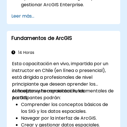
gestionar ArcGIS Enterprise.
Adquirir habilidades para solucionar
Leer más...
problemas y resolver incidencias
comunes.
Desarrollar destreza en la monitorización
Fundamentos de ArcGIS
y mantenimiento de entornos ArcGIS
Enterprise.
Dominar las técnicas de copia de
14 Horas
seguridad, recuperación y optimización
Esta capacitación en vivo, impartida por un
del rendimiento.
instructor en Chile (en línea o presencial),
está dirigida a profesionales de nivel
principiante que desean aprender los
conceptos y herramientas fundamentales de
Al finalizar esta capacitación, los
ArcGIS.
participantes podrán:
Comprender los conceptos básicos de
los SIG y los datos espaciales.
Navegar por la interfaz de ArcGIS.
Crear y gestionar datos espaciales.