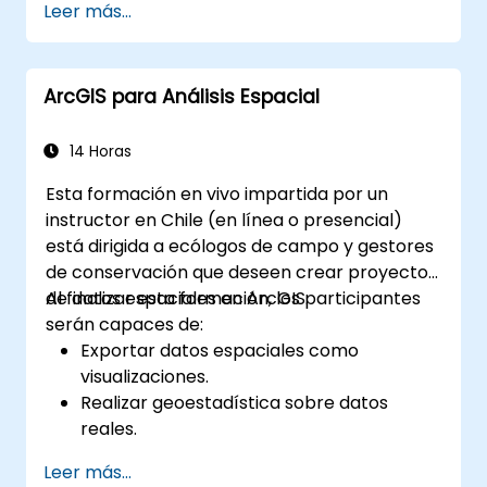
Leer más...
el análisis y la visualización de datos en
SIG.
Manipular y analizar datos vectoriales
ArcGIS para Análisis Espacial
con las bibliotecas Geopandas, Arcpy y
PyQGIS.
Automatizar procesos y flujos de trabajo
14 Horas
geoespaciales mediante scripts de
Esta formación en vivo impartida por un
Python en ArcGIS y QGIS.
instructor en Chile (en línea o presencial)
Desarrollar herramientas personalizadas
está dirigida a ecólogos de campo y gestores
de procesamiento geoespacial basadas
de conservación que deseen crear proyectos
en Python para ArcGIS y QGIS que
de datos espaciales en ArcGIS.
Al finalizar esta formación, los participantes
agilicen las tareas.
serán capaces de:
Exportar datos espaciales como
visualizaciones.
Realizar geoestadística sobre datos
reales.
Implementar análisis de datos espaciales,
Leer más...
procesamiento de datos y cartografía