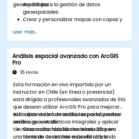
geoespaciales.
ArcGIS para la gestión de datos
geoespaciales.
Crear y personalizar mapas con capas y
atributos.
Leer más...
Realizar análisis espaciales avanzados y
tareas de geoprocésamiento.
Automatizar flujos de trabajo mediante
Análisis espacial avanzado con ArcGIS
ModelBuilder y Python.
Pro
35 Horas
Esta formación en vivo impartida por un
instructor en Chile (en línea o presencial)
está dirigida a profesionales avanzados de SIG
que desean utilizar ArcGIS Pro para mejorar
sus capacidades de análisis espacial, realizar
Al finalizar esta formación, los participantes
análisis geoestadísticos integrales y aplicar
serán capaces de:
técnicas avanzadas de modelado 3D para
Desarrollar habilidades avanzadas en
una toma de decisiones más eficaz y la
técnicas de análisis espacial utilizando