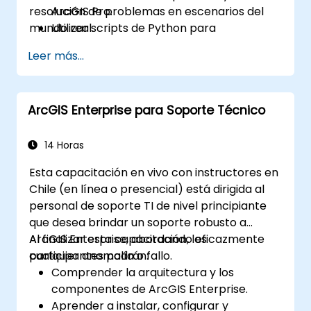
resolución de problemas en escenarios del
ArcGIS Pro.
mundo real.
Utilizar scripts de Python para
automatizar y procesar datos complejos.
Leer más...
Aplicar modelado espacial para resolver
problemas en escenarios del mundo real.
Realizar análisis geoestadísticos para una
ArcGIS Enterprise para Soporte Técnico
interpretación avanzada de los datos.
Integrar fuentes de datos externas y
aprovechar el análisis de datos
14 Horas
espaciales 3D.
Esta capacitación en vivo con instructores en
Chile (en línea o presencial) está dirigida al
personal de soporte TI de nivel principiante
que desea brindar un soporte robusto a
ArcGIS Enterprise, abordando eficazmente
Al finalizar esta capacitación, los
cualquier anomalía o fallo.
participantes podrán:
Comprender la arquitectura y los
componentes de ArcGIS Enterprise.
Aprender a instalar, configurar y