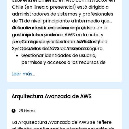
Este entrenamiento en vivo con instructor en
Chile (en línea o presencial) está dirigido a
administradores de sistemas y profesionales
de TI de nivel principiante a intermedio que
desean adquirir experiencia práctica en la
Al finalizar este entrenamiento, los
gestión de servicios de AWS en la nube y
participantes podrán:
prepararse para el examen AWS Certified
Configurar y establecer servicios y
SysOps Administrator - Associate.
recursos de AWS de manera segura.
Gestionar identidades de usuario,
permisos y accesos a los recursos de
AWS.
Leer más...
Diseñar e implementar sistemas
escalables, de alta disponibilidad y
tolerantes a fallas en AWS.
Arquitectura Avanzada de AWS
Implementar y gestionar el flujo de datos
hacia y desde AWS.
Optimizar el uso de los servicios de AWS
28 Horas
para garantizar un funcionamiento
La Arquitectura Avanzada de AWS se refiere
eficiente y la gestión de costos.