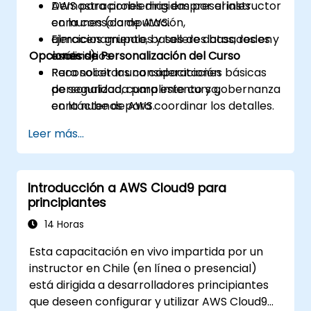
AWS para problemas empresariales
Demostraciones dirigidas por el instructor
comunes (computación,
en la consola de AWS.
almacenamiento, bases de datos, redes y
Ejercicios grupales y talleres basados en
Opciones de Personalización del Curso
análisis).
escenarios.
Reconocer las consideraciones básicas
Para solicitar una capacitación
de seguridad, cumplimiento y gobernanza
personalizada para este curso,
en la nube de AWS.
contáctenos para coordinar los detalles.
Esbozar un plan simple de migración o
Leer más...
adopción en la nube con consideraciones
generales de costos y riesgos.
Introducción a AWS Cloud9 para
principiantes
14 Horas
Esta capacitación en vivo impartida por un
instructor en Chile (en línea o presencial)
está dirigida a desarrolladores principiantes
que deseen configurar y utilizar AWS Cloud9