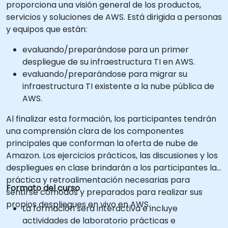
proporciona una visión general de los productos,
servicios y soluciones de AWS. Está dirigida a personas
y equipos que están:
evaluando/preparándose para un primer
despliegue de su infraestructura TI en AWS.
evaluando/preparándose para migrar su
infraestructura TI existente a la nube pública de
AWS.
Al finalizar esta formación, los participantes tendrán
una comprensión clara de los componentes
principales que conforman la oferta de nube de
Amazon. Los ejercicios prácticos, las discusiones y los
despliegues en clase brindarán a los participantes la
práctica y retroalimentación necesarias para
Formato del curso
sentirse cómodos y preparados para realizar sus
propios despliegues en vivo en AWS.
La formación será interactiva e incluye
actividades de laboratorio prácticas e