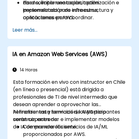
diseño, implementación, optimización e
Para solicitar una capacitación
implementación de infraestructura y
personalizada para este curso,
aplicaciones en AWS.
contáctenos para coordinar.
Leer más...
IA en Amazon Web Services (AWS)
14 Horas
Esta formación en vivo con instructor en Chile
(en línea o presencial) está dirigida a
profesionales de TI de nivel intermedio que
desean aprender a aprovechar las
herramientas y servicios de AWS para
Al finalizar esta formación, los participantes
construir, entrenar e implementar modelos
serán capaces de:
de IA de manera eficiente.
Comprender los servicios de IA/ML
proporcionados por AWS.