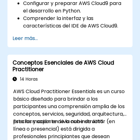
Configurar y preparar AWS Cloud9 para
el desarrollo en Python.
Comprender la interfaz y las
características del IDE de AWS Cloud9.
Escribir, depurar y desplegar aplicaciones
Leer más...
Python en AWS Cloud9.
Colaborar con otros desarrolladores
utilizando la plataforma AWS Cloud9.
Conceptos Esenciales de AWS Cloud
Integrar AWS Cloud9 con otros servicios
Practitioner
de AWS para despliegues avanzados.
14 Horas
AWS Cloud Practitioner Essentials es un curso
básico diseñado para brindar a los
participantes una comprensión amplia de los
conceptos, servicios, seguridad, arquitectura,
precios y soporte de la nube de AWS.
Esta formación en vivo con instructor (en
línea o presencial) está dirigida a
profesionales principiantes que desean