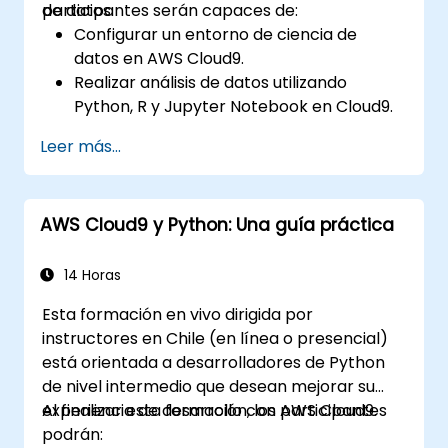
de datos.
participantes serán capaces de:
Configurar un entorno de ciencia de
datos en AWS Cloud9.
Realizar análisis de datos utilizando
Python, R y Jupyter Notebook en Cloud9.
Integrar AWS Cloud9 con servicios de
Leer más...
datos de AWS como S3, RDS y Redshift.
Utilizar AWS Cloud9 para el desarrollo y
despliegue de modelos de aprendizaje
AWS Cloud9 y Python: Una guía práctica
automático.
Optimizar flujos de trabajo en la nube
para el análisis y procesamiento de datos.
14 Horas
Esta formación en vivo dirigida por
instructores en Chile (en línea o presencial)
está orientada a desarrolladores de Python
de nivel intermedio que desean mejorar su
experiencia de desarrollo con AWS Cloud9.
Al finalizar esta formación, los participantes
podrán: