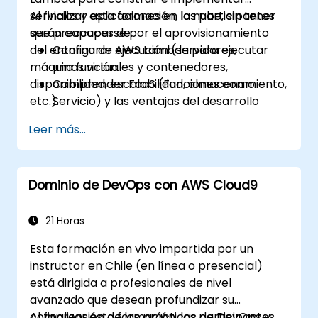
servicios y aplicaciones en la nube, sin tener
Al finalizar esta formación, los participantes
que preocuparse por el aprovisionamiento
serán capaces de:
del entorno de ejecución (servidores,
Configurar AWS Lambda para ejecutar
máquinas virtuales y contenedores,
una función.
disponibilidad, escalabilidad, almacenamiento,
Comprender FaaS (Funciones como
etc.).
Servicio) y las ventajas del desarrollo
serverless.
Leer más...
Construir, subir y ejecutar funciones de
AWS Lambda.
Integrar funciones de Lambda con
Dominio de DevOps con AWS Cloud9
diferentes fuentes de eventos.
Empaquetar, implementar, monitorear y
solucionar problemas de aplicaciones
21 Horas
basadas en Lambda.
Esta formación en vivo impartida por un
instructor en Chile (en línea o presencial)
está dirigida a profesionales de nivel
avanzado que desean profundizar su
comprensión de las prácticas de DevOps y
Al finalizar esta formación, los participantes