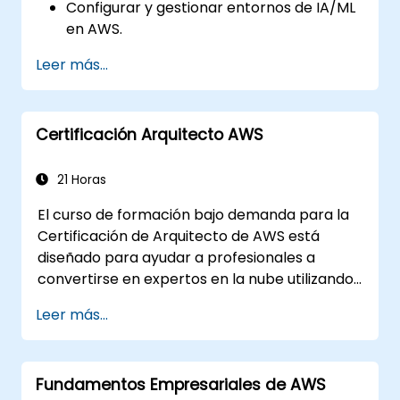
Configurar y gestionar entornos de IA/ML
en AWS.
Adquirir experiencia práctica en la
Leer más...
construcción, entrenamiento e
implementación de modelos de IA
utilizando Amazon SageMaker.
Certificación Arquitecto AWS
Aprender a utilizar diversos servicios de IA
de AWS para casos de uso específicos.
21 Horas
El curso de formación bajo demanda para la
Certificación de Arquitecto de AWS está
diseñado para ayudar a profesionales a
convertirse en expertos en la nube utilizando
Amazon Web Services. Este curso se imparte
Leer más...
con ejemplos de la vida real y ayuda a los
participantes a comprender la aplicación
práctica de conceptos como los
Fundamentos Empresariales de AWS
fundamentos de la computación en la nube,