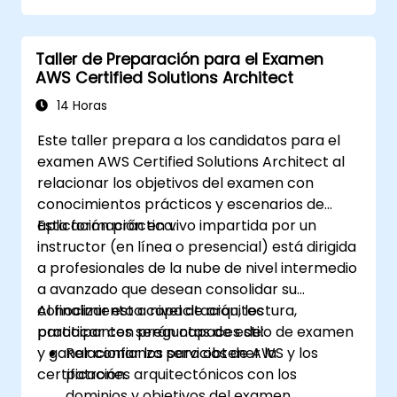
Taller de Preparación para el Examen
AWS Certified Solutions Architect
14 Horas
Este taller prepara a los candidatos para el
examen AWS Certified Solutions Architect al
relacionar los objetivos del examen con
conocimientos prácticos y escenarios de
aplicación práctica.
Esta formación en vivo impartida por un
instructor (en línea o presencial) está dirigida
a profesionales de la nube de nivel intermedio
a avanzado que desean consolidar su
conocimiento a nivel de arquitectura,
Al finalizar esta capacitación, los
practicar con preguntas de estilo de examen
participantes serán capaces de:
y ganar confianza para obtener la
Relacionar los servicios de AWS y los
certificación.
patrones arquitectónicos con los
dominios y objetivos del examen.