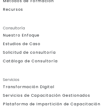
Métodos de Formación
almacenamiento de datos.
Conexión de una Raspberry Pi a AWS IoT
Recursos
Core para una comunicación de datos
fluida.
Laboratorio práctico: Construcción de un
Consultoría
dispositivo inteligente utilizando una
Nuestro Enfoque
Raspberry Pi y AWS IoT Core.
Visualización de datos de sensores y
Estudios de Caso
comunicación con la interfaz web.
Solicitud de consultoría
Catálogo de Consultoría
Servicios
Transformación Digital
Servicios de Capacitación Gestionados
Plataforma de Impartición de Capacitación