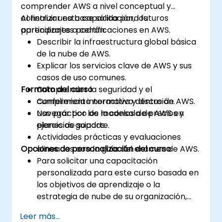
comprender AWS a nivel conceptual y
construir una base sólida para futuros
Al finalizar esta capacitación, los
aprendizajes o certificaciones en AWS.
participantes podrán:
Describir la infraestructura global básica
de la nube de AWS.
Explicar los servicios clave de AWS y sus
casos de uso comunes.
Formato del curso
Comprender la seguridad y el
cumplimiento normativo dentro de AWS.
Conferencia interactiva y discusión.
Navegar por los modelos de precios y
Uso práctico de la consola de AWS en
planes de soporte.
ejercicios guiados.
Actividades prácticas y evaluaciones
Opciones de personalización del curso
alineadas con la guía del examen de AWS.
Para solicitar una capacitación
personalizada para este curso basada en
los objetivos de aprendizaje o la
estrategia de nube de su organización,
contáctenos para coordinarlo.
Leer más...