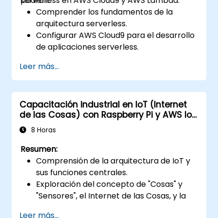
serverless en AWS Cloud9 y AWS Lambda.
podrán:
Comprender los fundamentos de la
arquitectura serverless.
Configurar AWS Cloud9 para el desarrollo
de aplicaciones serverless.
Desarrollar, probar y desplegar
Leer más...
aplicaciones serverless utilizando AWS
Lambda.
Integrar AWS Lambda con otros servicios
Capacitación industrial en IoT (Internet
de AWS, como API Gateway y S3.
de las Cosas) con Raspberry Pi y AWS IoT
Optimizar las aplicaciones serverless
Core
para lograr mayor eficiencia en
8 Horas
rendimiento y costos.
Resumen:
Comprensión de la arquitectura de IoT y
sus funciones centrales.
Exploración del concepto de "Cosas" y
"Sensores", el Internet de las Cosas, y la
mapeo de funciones empresariales a
Leer más...