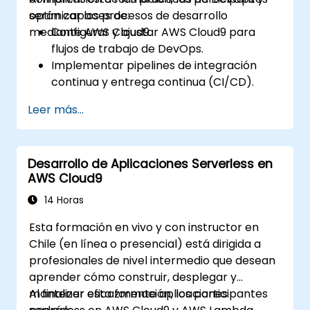
optimizar los procesos de desarrollo
serán capaces de:
mediante AWS Cloud9.
Configurar y ajustar AWS Cloud9 para
flujos de trabajo de DevOps.
Implementar pipelines de integración
continua y entrega continua (CI/CD).
Automatizar pruebas, monitoreo e
Leer más...
implementación de procesos utilizando
AWS Cloud9.
Integrar servicios de AWS como Lambda,
Desarrollo de Aplicaciones Serverless en
EC2 y S3 en flujos de trabajo de DevOps.
AWS Cloud9
Utilizar sistemas de control de versiones
como GitHub o GitLab dentro de AWS
14 Horas
Cloud9.
Esta formación en vivo y con instructor en
Chile (en línea o presencial) está dirigida a
profesionales de nivel intermedio que desean
aprender cómo construir, desplegar y
mantener eficazmente aplicaciones
Al finalizar esta formación, los participantes