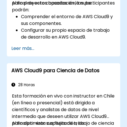
para proyectos basados en la nube.
Al final de esta capacitación, los participantes
podrán:
Comprender el entorno de AWS Cloud9 y
sus componentes.
Configurar su propio espacio de trabajo
de desarrollo en AWS Cloud9.
Desarrollar y ejecutar aplicaciones
Leer más...
simples dentro de AWS Cloud9.
Familiarizarse con las funciones de
colaboración de AWS Cloud9.
AWS Cloud9 para Ciencia de Datos
28 Horas
Esta formación en vivo con instructor en Chile
(en línea o presencial) está dirigida a
científicos y analistas de datos de nivel
intermedio que deseen utilizar AWS Cloud9
para optimizar sus flujos de trabajo de ciencia
Al finalizar esta capacitación, los