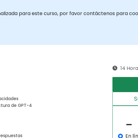
nalizada para este curso, por favor contáctenos para coo
14 Hor
S
acidades
ctura de GPT-4
En lí
 respuestas