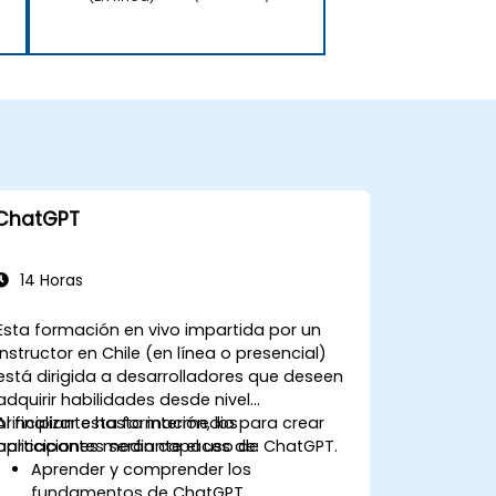
ChatGPT
14 Horas
Esta formación en vivo impartida por un
instructor en Chile (en línea o presencial)
está dirigida a desarrolladores que deseen
adquirir habilidades desde nivel
principiante hasta intermedio para crear
Al finalizar esta formación, los
aplicaciones mediante el uso de ChatGPT.
participantes serán capaces de:
Aprender y comprender los
fundamentos de ChatGPT.