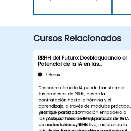
Cursos Relacionados
RRHH del Futuro: Desbloqueando el
Potencial de la IA en las
Operaciones de Personas
7 Horas
Descubre cómo la IA puede transformar
tus procesos de RRHH, desde la
contratación hasta la nómina y el
aprendizaje, a través de módulos práctico
y Hands-on. Esta formación empodera a
¿Por qué participar?
los profesionales de RRHH para utilizar la IA
Adquirir habilidades prácticas de IA
de manera ética y efectiva, mejorando la
adaptadas a RRHH
eficiencia, la precisión y la experiencia del
Aprender a automatizar y optimizar