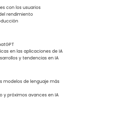
es con los usuarios
del rendimiento
oducción
ChatGPT
cas en las aplicaciones de IA
arrollos y tendencias en IA
los modelos de lenguaje más
so y próximos avances en IA