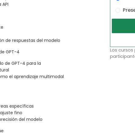
 API
Pres
te
ión de respuestas del modelo
Los cursos
 de GPT-4
participant
o de GPT-4 para la
tural
como el aprendizaje multimodal
reas específicas
ajuste fino
precisión del modelo
ue