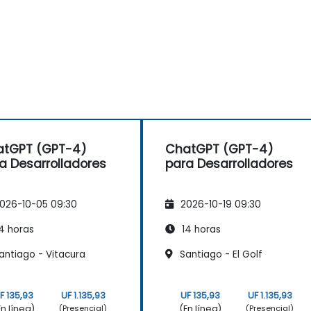
atGPT (GPT-4)
ChatGPT (GPT-4)
a Desarrolladores
para Desarrolladores
026-10-05 09:30
2026-10-19 09:30
4 horas
14 horas
antiago - Vitacura
Santiago - El Golf
F 135,93
UF 1.135,93
UF 135,93
UF 1.135,93
En línea)
(En línea)
(Presencial)
(Presencial)