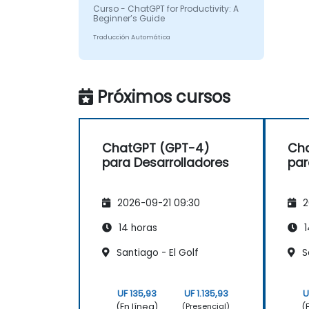
Curso - ChatGPT for Productivity: A
Beginner’s Guide
Traducción Automática
Próximos cursos
ChatGPT (GPT-4)
Ch
para Desarrolladores
par
2026-09-21 09:30
2
14 horas
1
Santiago - El Golf
S
UF 135,93
UF 1.135,93
U
(En línea)
(
(Presencial)