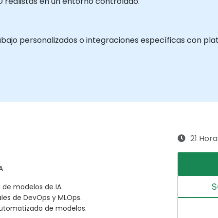
D realistas en un entorno controlado.
 trabajo personalizados o integraciones específicas con 
21 Hora
A
S
a de modelos de IA.
ales de DevOps y MLOps.
automatizado de modelos.