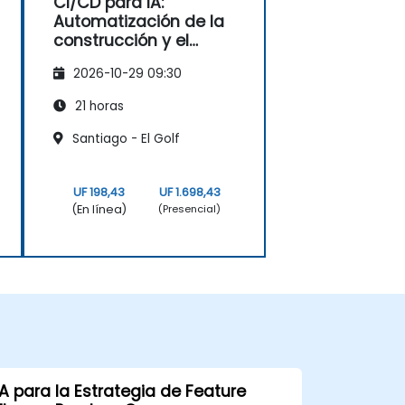
CI/CD para IA:
Automatización de la
construcción y el
despliegue de
2026-10-29 09:30
modelos basados en
Docker
21 horas
Santiago - El Golf
UF 198,43
UF 1.698,43
(En línea)
(Presencial)
IA para la Estrategia de Feature