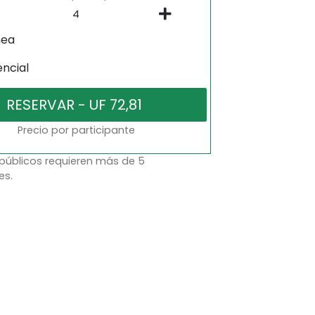
nea
encial
Precio por participante
 públicos requieren más de 5
es.