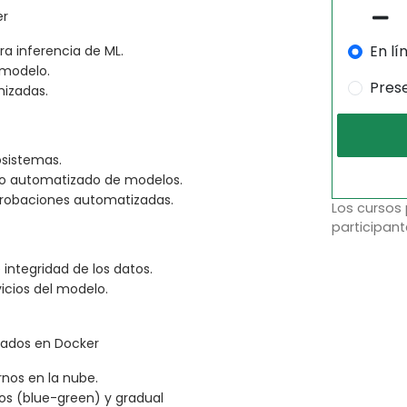
er
En lí
ra inferencia de ML.
 modelo.
Pres
mizadas.
osistemas.
do automatizado de modelos.
probaciones automatizadas.
Los cursos
participant
ntegridad de los datos.
vicios del modelo.
sados en Docker
nos en la nube.
s (blue-green) y gradual