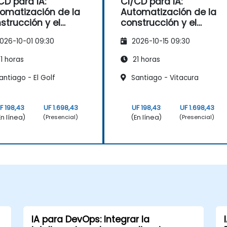
CD para IA:
CI/CD para IA:
omatización de la
Automatización de la
strucción y el
construcción y el
pliegue de
despliegue de
026-10-01 09:30
2026-10-15 09:30
delos basados en
modelos basados en
ker
Docker
1 horas
21 horas
ntiago - El Golf
Santiago - Vitacura
F 198,43
UF 1.698,43
UF 198,43
UF 1.698,43
En línea)
(En línea)
(Presencial)
(Presencial)
IA para DevOps: Integrar la