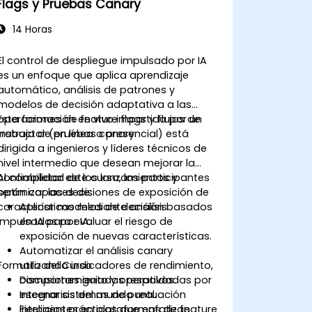
Flags y Pruebas Canary
14 Horas
El control de despliegue impulsado por IA
es un enfoque que aplica aprendizaje
automático, análisis de patrones y
modelos de decisión adaptativa a las
operaciones de feature flags y flujos de
Esta formación en vivo impartida por un
trabajo de pruebas canary.
instructor (en línea o presencial) está
dirigida a ingenieros y líderes técnicos de
nivel intermedio que desean mejorar la
confiabilidad de los lanzamientos y
Al completar este curso, los participantes
optimizar las decisiones de exposición de
serán capaces de:
características mediante análisis
Aplicar modelos de decisión basados
impulsados por IA.
en IA para evaluar el riesgo de
exposición de nuevas características.
Automatizar el análisis canary
Formato del Curso
utilizando indicadores de rendimiento,
comportamiento y operativos.
Discusiones guiadas respaldadas por
Integrar sistemas de puntuación
escenarios del mundo real.
inteligentes en plataformas de feature
Ejercicios prácticos que enfatizan