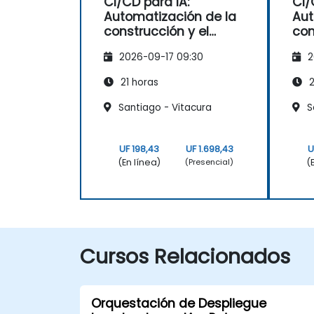
CI/CD para IA:
CI/
Automatización de la
Aut
construcción y el
con
despliegue de
des
2026-09-17 09:30
2
modelos basados en
mo
Docker
Doc
21 horas
2
Santiago - Vitacura
Sa
UF 198,43
UF 1.698,43
U
(En línea)
(
(Presencial)
Cursos Relacionados
Orquestación de Despliegue