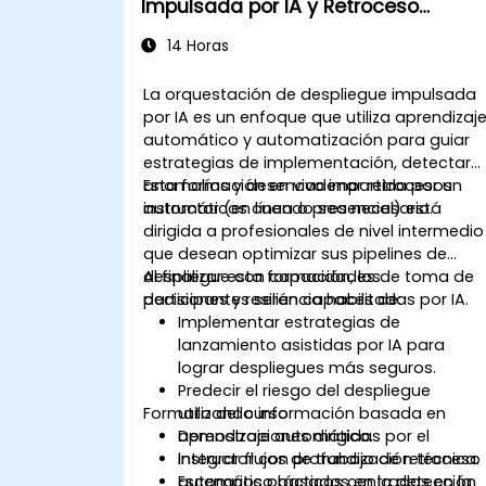
Impulsada por IA y Retroceso
Automático
14 Horas
La orquestación de despliegue impulsada
por IA es un enfoque que utiliza aprendizaj
automático y automatización para guiar
estrategias de implementación, detectar
anomalías y desencadenar retrocesos
Esta formación en vivo impartida por un
automáticos cuando sea necesario.
instructor (en línea o presencial) está
dirigida a profesionales de nivel intermedio
que desean optimizar sus pipelines de
despliegue con capacidades de toma de
Al finalizar esta formación, los
decisiones y resiliencia habilitadas por IA.
participantes serán capaces de:
Implementar estrategias de
lanzamiento asistidas por IA para
lograr despliegues más seguros.
Predecir el riesgo del despliegue
Formato del curso
utilizando información basada en
aprendizaje automático.
Demostraciones dirigidas por el
Integrar flujos de trabajo de retroceso
instructor con profundización técnica.
automático basados en la detección
Escenarios prácticos centrados en la