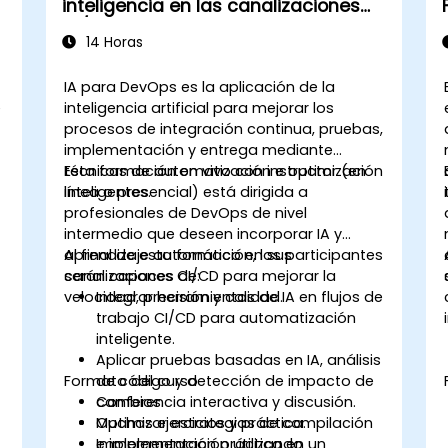
inteligencia en las canalizaciones
CI/CD
14 Horas
IA para DevOps es la aplicación de la
e
inteligencia artificial para mejorar los
procesos de integración continua, pruebas,
implementación y entrega mediante
técnicas de automatización e optimización
Esta formación en vivo con instructor (en
inteligentes.
línea o presencial) está dirigida a
profesionales de DevOps de nivel
intermedio que deseen incorporar IA y
aprendizaje automático en sus
Al final de esta formación, los participantes
canalizaciones CI/CD para mejorar la
serán capaces de:
velocidad, precisión y calidad.
Integrar herramientas de IA en flujos de
trabajo CI/CD para automatización
inteligente.
Aplicar pruebas basadas en IA, análisis
Formato del curso
de código y detección de impacto de
cambios.
Conferencia interactiva y discusión.
Optimizar estrategias de compilación
Muchas ejercicios y práctica.
e implementación utilizando
Implementación práctica en un