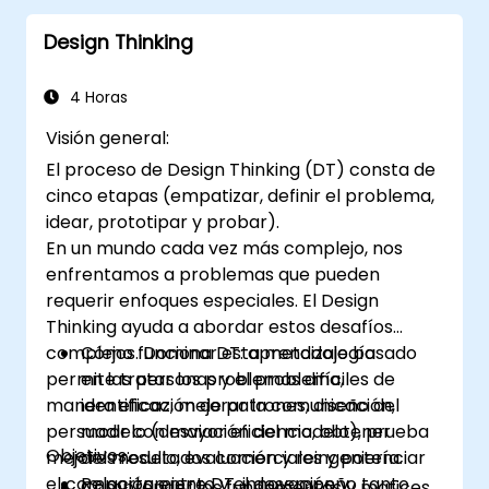
Aplicar los principios del Design Thinking a
Design Thinking
escenarios de liderazgo y recursos
humanos.
Promover una cultura de innovación
4 Horas
dentro de los equipos tecnológicos.
Visión general:
El proceso de Design Thinking (DT) consta de
cinco etapas (empatizar, definir el problema,
idear, prototipar y probar).
En un mundo cada vez más complejo, nos
enfrentamos a problemas que pueden
requerir enfoques especiales. El Design
Thinking ayuda a abordar estos desafíos
complejos. Dominar esta metodología
Cómo funciona DT: aprendizaje basado
permite tratar los problemas difíciles de
en las personas y el problema,
manera eficaz, mejorar la comunicación,
identificación de patrones, diseño del
persuadir con mayor eficiencia, obtener
modelo (desviación del modelo), prueba
Objetivos:
mejores resultados comerciales y potenciar
del modelo, evaluación y reingeniería.
el comportamiento y el desempeño tanto
Relación entre DT, innovación y
Comprender los fundamentos y matices