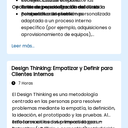
Redefinir colaborativamente las
con ejercicios de empatía.
Opciones de personalización del curso
declaraciones del problema desde la
Talleres grupales para la redefinición
perspectiva del cliente.
colaborativa de problemas.
Para solicitar una versión personalizada
adaptada a un proceso interno
específico (por ejemplo, adquisiciones o
aprovisionamiento de equipos),
contáctenos para coordinarlo.
Leer más...
Design Thinking: Empatizar y Definir para
Clientes Internos
7 Horas
El Design Thinking es una metodología
centrada en las personas para resolver
problemas mediante la empatía, la definición,
la ideación, el prototipado y las pruebas. Al
enfocarse en las dos primeras etapas —
Esta formación en vivo impartida por un