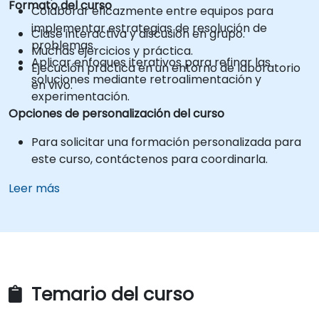
Formato del curso
Colaborar eficazmente entre equipos para
implementar estrategias de resolución de
Clase interactiva y discusión en grupo.
problemas.
Muchas ejercicios y práctica.
Aplicar enfoques iterativos para refinar las
Ejecución práctica en un entorno de laboratorio
soluciones mediante retroalimentación y
en vivo.
experimentación.
Opciones de personalización del curso
Para solicitar una formación personalizada para
este curso, contáctenos para coordinarla.
Leer más
Temario del curso