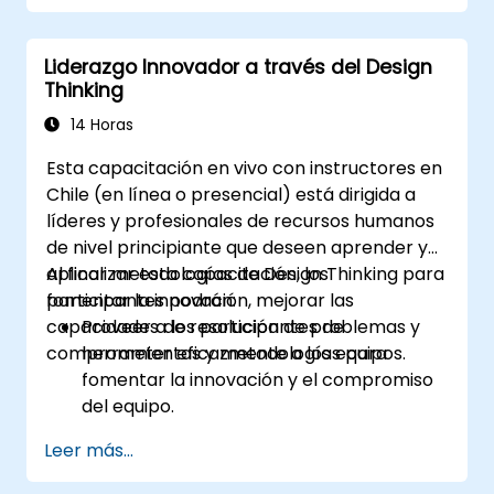
ideación para fomentar la creatividad.
Implementar estrategias de Design
Liderazgo Innovador a través del Design
Thinking para mejorar los procesos y
Thinking
aumentar la eficiencia.
14 Horas
Esta capacitación en vivo con instructores en
Chile (en línea o presencial) está dirigida a
líderes y profesionales de recursos humanos
de nivel principiante que deseen aprender y
aplicar metodologías de Design Thinking para
Al finalizar esta capacitación, los
fomentar la innovación, mejorar las
participantes podrán:
capacidades de resolución de problemas y
Proveer a los participantes de
comprometer eficazmente a los equipos.
herramientas y metodologías para
fomentar la innovación y el compromiso
del equipo.
Desarrollar habilidades en mapeo de
Leer más...
empatía, ideación y prototipado para
resolver desafíos complejos.