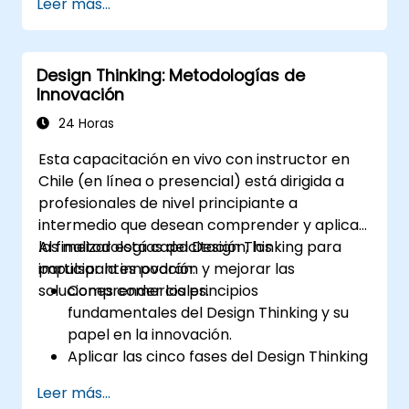
Leer más...
productos y servicios.
Design Thinking: Metodologías de
Innovación
24 Horas
Esta capacitación en vivo con instructor en
Chile (en línea o presencial) está dirigida a
profesionales de nivel principiante a
intermedio que desean comprender y aplicar
las metodologías del Design Thinking para
Al finalizar esta capacitación, los
impulsar la innovación y mejorar las
participantes podrán:
soluciones comerciales.
Comprender los principios
fundamentales del Design Thinking y su
papel en la innovación.
Aplicar las cinco fases del Design Thinking
a la resolución de problemas.
Leer más...
Utilizar técnicas y herramientas de