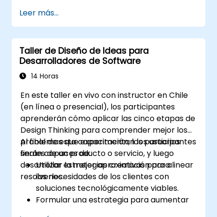
contáctenos para coordinarlo.
Leer más...
Taller de Diseño de Ideas para
Desarrolladores de Software
14 Horas
En este taller en vivo con instructor en Chile
(en línea o presencial), los participantes
aprenderán cómo aplicar las cinco etapas de
Design Thinking para comprender mejor los
problemas que experimentan los usuarios
Al final de esta capacitación, los participantes
finales de un producto o servicio, y luego
serán capaces de:
desarrollar la mejor aproximación para
Utilizar estrategias creativas para alinear
resolverlos.
las necesidades de los clientes con
soluciones tecnológicamente viables.
Formular una estrategia para aumentar
el valor del cliente y mejorar la oferta de