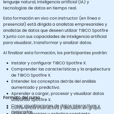
lenguaje natural, inteligencia artificial (IA) y
tecnologías de datos en tiempo real.
Esta formación en vivo con instructor (en línea o
presencial) está dirigida a analistas empresariales y
analistas de datos que deseen utilizar TIBCO Spotfire
X junto con sus capacidades de inteligencia artificial
para visualizar, transformar y analizar datos.
Al finalizar esta formación, los participantes podrán:
Instalar y configurar TIBCO Spotfire X.
Comprender las características y la arquitectura
de TIBCO Spotfire X.
Entender los conceptos detrás del análisis
aumentado y predictivo.
Aprender a cargar, procesar y visualizar datos
Formato del curso
utilizando Spotfire X.
Crear visualizaciones de datos interactivas y
Conferencia interactiva y discusión en grupo.
mejoradas.
Muchas ejercicios y práctica constante.