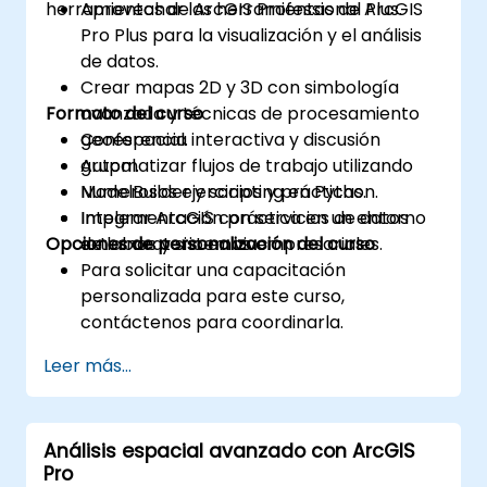
herramientas de ArcGIS Professional Plus.
Aprovechar las herramientas de ArcGIS
Pro Plus para la visualización y el análisis
de datos.
Crear mapas 2D y 3D con simbología
Formato del curso
avanzada y técnicas de procesamiento
geoespacial.
Conferencia interactiva y discusión
Automatizar flujos de trabajo utilizando
grupal.
ModelBuilder y scripting en Python.
Numerosos ejercicios y prácticas.
Integrar ArcGIS con servicios de datos
Implementación práctica en un entorno
Opciones de personalización del curso
externos y sistemas empresariales.
de laboratorio en vivo.
Para solicitar una capacitación
personalizada para este curso,
contáctenos para coordinarla.
Leer más...
Análisis espacial avanzado con ArcGIS
Pro