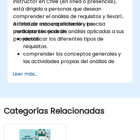
instructor en Chile (en línea o presencial),
está dirigida a personas que desean
comprender el análisis de requisitos y llevarlo
a cabo de manera eficiente y precisa
Al finalizar esta capacitación, los
mediante técnicas de análisis aplicadas a sus
participantes podrán:
proyectos.
identificar los diferentes tipos de
requisitos.
comprender los conceptos generales y
las actividades propias del análisis de
requisitos.
Leer más...
conocer la metodología de análisis de
requisitos.
aprovechar diversas técnicas de análisis
de requisitos en sus proyectos.
estructurar los requisitos para
Categorías Relacionadas
comunicarse de manera eficiente con
arquitectos y desarrolladores a través de
un proceso iterativo de recopilación de
requisitos.