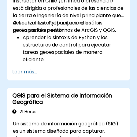
instructor en Chile (en línea o presencial)
está dirigida a profesionales de las ciencias de
la tierra e ingeniería de nivel principiante que
deseen utilizar Python para el análisis
Al finalizar esta capacitación, los
geoespacial en entornos de ArcGIS y QGIS.
participantes podrán:
Aprender la sintaxis de Python y las
estructuras de control para ejecutar
tareas geoespaciales de manera
eficiente.
Utilizar Pandas, Numpy y Matplotlib para
Leer más...
el análisis y la visualización de datos en
SIG.
Manipular y analizar datos vectoriales
QGIS para el Sistema de Información
con las bibliotecas Geopandas, Arcpy y
Geográfica
PyQGIS.
Automatizar procesos y flujos de trabajo
21 Horas
geoespaciales mediante scripts de
Un sistema de información geográfica (SIG)
Python en ArcGIS y QGIS.
es un sistema diseñado para capturar,
Desarrollar herramientas personalizadas