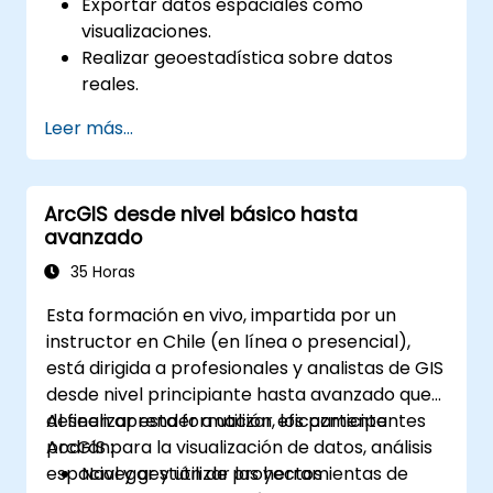
Exportar datos espaciales como
visualizaciones.
Realizar geoestadística sobre datos
reales.
Implementar análisis de datos espaciales,
Leer más...
procesamiento de datos y cartografía
con ArcGIS.
Analizar datos espaciales para proyectos
ArcGIS desde nivel básico hasta
en ArcGIS.
avanzado
35 Horas
Esta formación en vivo, impartida por un
instructor en Chile (en línea o presencial),
está dirigida a profesionales y analistas de GIS
desde nivel principiante hasta avanzado que
deseen aprender a utilizar eficazmente
Al finalizar esta formación, los participantes
ArcGIS para la visualización de datos, análisis
podrán:
espacial y gestión de proyectos
Navegar y utilizar las herramientas de