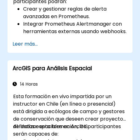
participantes podrán:
Crear y gestionar reglas de alerta
avanzadas en Prometheus.
Integrar Prometheus Alertmanager con
herramientas externas usando webhooks.
Automatizar respuestas ante alertas
Leer más...
para una resolución más rápida de
problemas.
Utilizar Grafana para visualizar y
ArcGIS para Análisis Espacial
gestionar alertas de manera efectiva.
14 Horas
Esta formación en vivo impartida por un
instructor en Chile (en línea o presencial)
está dirigida a ecólogos de campo y gestores
de conservación que deseen crear proyectos
de datos espaciales en ArcGIS.
Al finalizar esta formación, los participantes
serán capaces de: