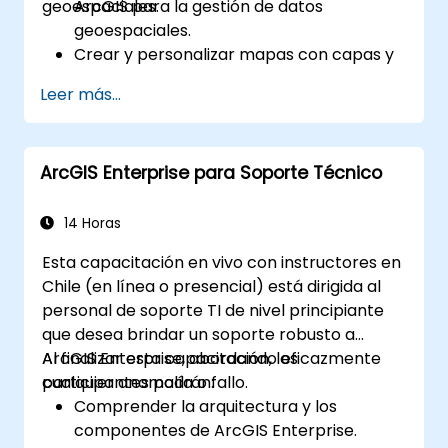
geoespaciales.
ArcGIS para la gestión de datos
geoespaciales.
Crear y personalizar mapas con capas y
atributos.
Leer más...
Realizar análisis espaciales avanzados y
tareas de geoprocésamiento.
Automatizar flujos de trabajo mediante
ArcGIS Enterprise para Soporte Técnico
ModelBuilder y Python.
14 Horas
Esta capacitación en vivo con instructores en
Chile (en línea o presencial) está dirigida al
personal de soporte TI de nivel principiante
que desea brindar un soporte robusto a
ArcGIS Enterprise, abordando eficazmente
Al finalizar esta capacitación, los
cualquier anomalía o fallo.
participantes podrán:
Comprender la arquitectura y los
componentes de ArcGIS Enterprise.