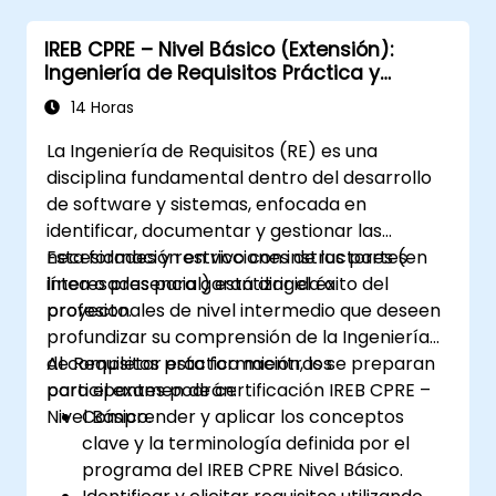
Analizar estudios de caso reales y traducir
IREB CPRE – Nivel Básico (Extensión):
sus lecciones en iniciativas locales.
Ingeniería de Requisitos Práctica y
Preparación para la Certificación
14 Horas
La Ingeniería de Requisitos (RE) es una
disciplina fundamental dentro del desarrollo
de software y sistemas, enfocada en
identificar, documentar y gestionar las
necesidades y restricciones de las partes
Esta formación en vivo con instructores (en
interesadas para garantizar el éxito del
línea o presencial) está dirigida a
proyecto.
profesionales de nivel intermedio que deseen
profundizar su comprensión de la Ingeniería
de Requisitos práctica mientras se preparan
Al completar esta formación, los
para el examen de certificación IREB CPRE –
participantes podrán:
Nivel Básico.
Comprender y aplicar los conceptos
clave y la terminología definida por el
programa del IREB CPRE Nivel Básico.