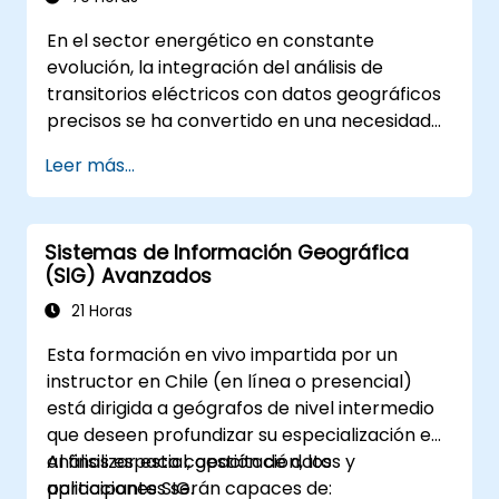
espaciales 3D.
En el sector energético en constante
evolución, la integración del análisis de
transitorios eléctricos con datos geográficos
precisos se ha convertido en una necesidad
estratégica. Actualmente, depender de datos
Leer más...
fragmentados genera riesgos operativos
significativos. Este intensivo programa de 14
días en Melbourne está diseñado para cerrar
Sistemas de Información Geográfica
la brecha entre la ingeniería eléctrica y la
(SIG) Avanzados
gestión geoespacial.
21 Horas
Esta formación en vivo impartida por un
instructor en Chile (en línea o presencial)
está dirigida a geógrafos de nivel intermedio
que deseen profundizar su especialización en
análisis espacial, gestión de datos y
Al finalizar esta capacitación, los
aplicaciones SIG.
participantes serán capaces de: