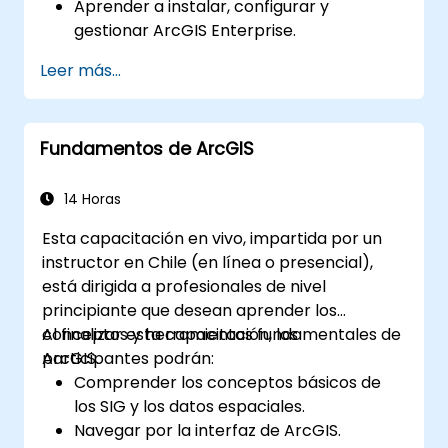
Aprender a instalar, configurar y
gestionar ArcGIS Enterprise.
Adquirir habilidades para solucionar
Leer más...
problemas y resolver incidencias
comunes.
Desarrollar destreza en la monitorización
Fundamentos de ArcGIS
y mantenimiento de entornos ArcGIS
Enterprise.
Dominar las técnicas de copia de
14 Horas
seguridad, recuperación y optimización
Esta capacitación en vivo, impartida por un
del rendimiento.
instructor en Chile (en línea o presencial),
está dirigida a profesionales de nivel
principiante que desean aprender los
conceptos y herramientas fundamentales de
Al finalizar esta capacitación, los
ArcGIS.
participantes podrán:
Comprender los conceptos básicos de
los SIG y los datos espaciales.
Navegar por la interfaz de ArcGIS.