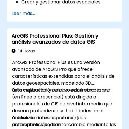
Crear y gestionar datos espaciales.
Realizar análisis espacial básico.
Leer más...
Crear mapas y visualizaciones.
ArcGIS Professional Plus: Gestión y
análisis avanzados de datos GIS
14 Horas
ArcGIS Professional Plus es una versión
avanzada de ArcGIS Pro que ofrece
características extendidas para el análisis de
datos geoespaciales, modelado 3D,
automatización y colaboración empresarial.
Esta capacitación en vivo con instructores
(en línea o presencial) está dirigida a
profesionales de GIS de nivel intermedio que
desean profundizar sus habilidades en el
análisis de datos espaciales, la
Al finalizar esta capacitación, los
automatización y el intercambio mediante las
participantes podrán: