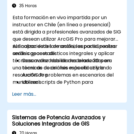
35 Horas
Esta formación en vivo impartida por un
instructor en Chile (en línea o presencial)
está dirigida a profesionales avanzados de SIG
que desean utilizar ArcGIS Pro para mejorar
sus capacidades de análisis espacial, realizar
Al finalizar esta formación, los participantes
análisis geoestadísticos integrales y aplicar
serán capaces de:
técnicas avanzadas de modelado 3D para
Desarrollar habilidades avanzadas en
una toma de decisiones más eficaz y la
técnicas de análisis espacial utilizando
resolución de problemas en escenarios del
ArcGIS Pro.
mundo real.
Utilizar scripts de Python para
automatizar y procesar datos complejos.
Leer más...
Aplicar modelado espacial para resolver
problemas en escenarios del mundo real.
Realizar análisis geoestadísticos para una
Sistemas de Potencia Avanzados y
interpretación avanzada de los datos.
Soluciones Integradas de GIS
Integrar fuentes de datos externas y
aprovechar el análisis de datos
70 Horas