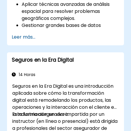
Aplicar técnicas avanzadas de análisis
espacial para resolver problemas
geográficos complejos.
Gestionar grandes bases de datos
espaciales y realizar controles de calidad
Leer más...
de datos.
Crear mapas dinámicos e interactivos, así
como visualizaciones para diversas
Seguros en la Era Digital
aplicaciones.
Utilizar programación y automatización
para optimizar los flujos de trabajo SIG.
14 Horas
Seguros en la Era Digital es una introducción
aplicada sobre cómo la transformación
digital está remodelando los productos, las
operaciones y la interacción con el cliente en
la industria aseguradora.
Esta formación en vivo impartida por un
instructor (en línea o presencial) está dirigida
a profesionales del sector asegurador de