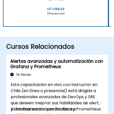
UF 1.098,43
(Presencial)
Cursos Relacionados
Alertas avanzadas y automatización con
Grafana y Prometheus
14 Horas
Esta capacitación en vivo con instructor en
Chile (en línea o presencial) está dirigida a
profesionales avanzados de DevOps y SRE
que deseen mejorar sus habilidades de alerta
y automatización con Grafana y Prometheus.
Al finalizar esta capacitación, los