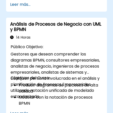
Es un componente clave en el proceso de
Leer más...
gestión del cambio dentro de una
organización y en la creación de nuevas
soluciones comerciales. El análisis
Análisis de Procesos de Negocio con UML
empresarial tiene como objetivo garantizar
y BPMN
que las soluciones tecnológicas, de procesos
u organizativas cumplan con los objetivos y
14 Horas
necesidades comerciales. Es fundamental
Público Objetivo:
para asegurar la efectividad de proyectos y
Gestores que desean comprender los
cambios dentro de una organización,
diagramas BPMN, consultores empresariales,
asegurando que las implementaciones sean
analistas de negocio, ingenieros de procesos
precisas, viables y completamente alineadas
empresariales, analistas de sistemas y
con los requisitos comerciales.
Objetivos del Curso:
cualquier persona involucrada en el análisis y
planificación de Procesos Empresariales
Producir diagramas de procesos de alta
utilizando notación unificada de modelado
calidad
estandarizada.
Modelar con la notación de procesos
BPMN
Capturar información del proceso tal