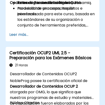
Opciones de Personalización del Curso
interactivos mediante Figma y Balsamiq.
Talleres guiados enfocados en el
modelado de procesos, requisitos e
Para solicitar una capacitación
interfaces.
personalizada para este curso, basada en
los estándares de su organización o
conjunto de herramientas preferidas,
contáctenos para coordinar los detalles.
Leer más...
Certificación OCUP2 UML 2.5 -
Preparación para los Exámenes Básicos
21 Horas
Desarrollador de Contenidos OCUP2
NobleProg posee la certificación oficial de
Desarrollador de Contenidos OCUP 2
otorgada por OMG, lo que significa que
nuestros programas de estudio y materiales
Público Objetivo
de capacitación fueron elaborados por los