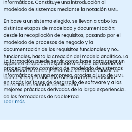
informáticos. Constituye una introducción al
modelado de sistemas mediante la notación UML.
En base a un sistema elegido, se llevan a cabo las
distintas etapas de modelado y documentación:
desde la recopilación de requisitos, pasando por el
modelado de procesos de negocio y la
documentación de los requisitos funcionales y no
funcionales, hasta la creación del modelo analítico. La
La formación puede servir como base para crear un
siguiente etapa corresponde a la fase de diseño: el
procedimiento completo de modelado de sistemas
modelado estático y dinámico utilizando clases de
informáticos en una empresa, gracias al uso de UML
diseño y diagramas que muestran la interacción
en todas las fases de desarrollo de software y a las
entre los elementos del sistema.
mejores prácticas derivadas de la larga experiencia
de los formadores de NobleProg.
Leer más