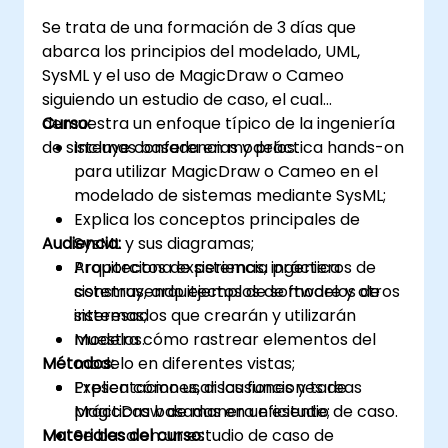
Se trata de una formación de 3 días que
abarca los principios del modelado, UML,
SysML y el uso de MagicDraw o Cameo
siguiendo un estudio de caso, el cual
demuestra un enfoque típico de la ingeniería
Curso:
de sistemas basada en modelos.
Incluye conferencias y práctica hands-on
para utilizar MagicDraw o Cameo en el
modelado de sistemas mediante SysML;
Explica los conceptos principales de
Audiencia:
SysML y sus diagramas;
Proporciona experiencia práctica
Arquitectos de sistemas, ingenieros de
construyendo ejemplos de modelos de
sistemas, arquitectos de software y otros
sistemas;
interesados que crearán y utilizarán
Muestra cómo rastrear elementos del
modelos.
Métodos:
modelo en diferentes vistas;
Explica cómo usar las funciones de
Presentaciones, discusiones y tareas
MagicDraw de manera eficiente;
prácticas basadas en un estudio de caso.
Materiales del curso:
Se basa en un estudio de caso de