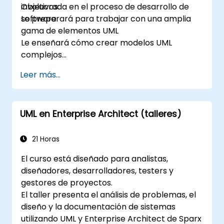
involucrada en el proceso de desarrollo de
Objetivos:
software.
Le preparará para trabajar con una amplia
gama de elementos UML
Le enseñará cómo crear modelos UML
complejos
Le preparará para convertirse en un
Leer más...
miembro calificado y senior de un equipo de
desarrollo UML.
UML en Enterprise Architect (talleres)
21 Horas
El curso está diseñado para analistas,
diseñadores, desarrolladores, testers y
gestores de proyectos.
El taller presenta el análisis de problemas, el
diseño y la documentación de sistemas
utilizando UML y Enterprise Architect de Sparx