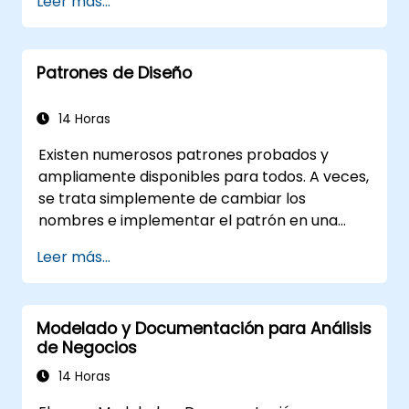
Leer más...
como está (as-is)
Implementar flujos de procesos
optimizados para procesos intensivos en
Patrones de Diseño
personas
Simplificar definiciones complejas de
procesos y dividirlas en piezas más
14 Horas
manejables
Existen numerosos patrones probados y
ampliamente disponibles para todos. A veces,
se trata simplemente de cambiar los
nombres e implementar el patrón en una
tecnología específica. Esto puede ahorrar
Leer más...
cientos de horas que de otro modo se
dedicarían al diseño y las pruebas. Objetivos
de la formación Este curso tiene dos
Modelado y Documentación para Análisis
objetivos: primero, le permite reutilizar
de Negocios
patrones ampliamente conocidos; segundo,
le permite crear y reutilizar patrones
14 Horas
específicos de su organización. Le ayuda a