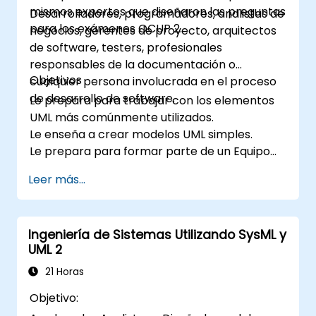
mismos expertos que diseñaron las preguntas
Desarrolladores, programadores, analistas de
para los exámenes OCUP 2.
negocios, gerentes de proyecto, arquitectos
de software, testers, profesionales
responsables de la documentación o
Objetivos
cualquier persona involucrada en el proceso
de desarrollo de software.
Le prepara para trabajar con los elementos
UML más comúnmente utilizados.
Le enseña a crear modelos UML simples.
Le prepara para formar parte de un Equipo
de Desarrollo UML.
Leer más...
Ingeniería de Sistemas Utilizando SysML y
UML 2
21 Horas
Objetivo: