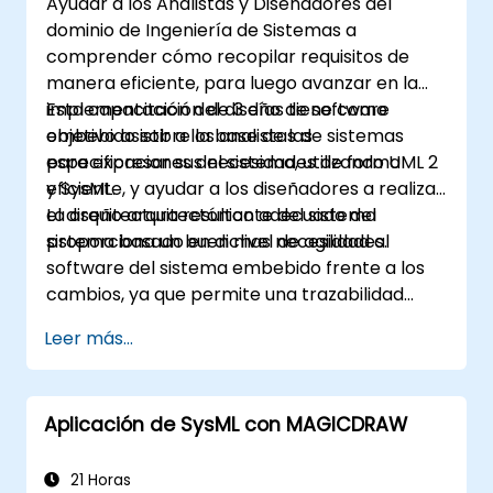
Ayudar a los Analistas y Diseñadores del
dominio de Ingeniería de Sistemas a
comprender cómo recopilar requisitos de
manera eficiente, para luego avanzar en la
implementación del diseño de software
Esta capacitación de 3 días tiene como
embebido sobre la base de las
objetivo asistir a los analistas de sistemas
especificaciones del sistema, utilizando UML 2
para expresar sus necesidades de forma
y SysML.
eficiente, y ayudar a los diseñadores a realizar
el diseño arquitectónico adecuado del
La arquitectura resultante del sistema
sistema basado en dichas necesidades.
proporciona un buen nivel de agilidad al
software del sistema embebido frente a los
cambios, ya que permite una trazabilidad
coherente entre las reglas de negocio
Leer más...
encapsuladas en las funciones del sistema y
las decisiones de uso (casos de uso) de los
usuarios finales, hasta el nivel de
Aplicación de SysML con MAGICDRAW
implementación del software.
21 Horas