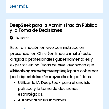
Utilizar la IA para crear planos de planta,
Leer más...
secciones, alzados y selecciones de
materiales.
Asegurar el cumplimiento normativo
DeepSeek para la Administración Pública
mediante la validación del diseño
y la Toma de Decisiones
impulsada por IA.
Integrar flujos de trabajo con IA en Revit y
14 Horas
otras herramientas de renderizado.
Esta formación en vivo con instrucción
presencial en Chile (en línea o in situ) está
dirigida a profesionales gubernamentales y
expertos en políticas de nivel avanzado que
desean aprovechar DeepSeek para gobernar
Al finalizar esta capacitación, los
basada en datos e innovación de políticas.
participantes serán capaces de:
Utilizar la IA DeepSeek para el análisis
político y la toma de decisiones
estratégicas.
Automatizar los informes
gubernamentales y mejorar la