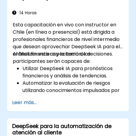
repetitivos utilizando DeepSeek IA.
14 Horas
Esta capacitación en vivo con instructor en
Chile (en línea o presencial) está dirigida a
profesionales financieros de nivel intermedio
que desean aprovechar DeepSeek IA para el
análisis financiero y la toma de decisiones.
Al finalizar esta capacitación, los
participantes serán capaces de:
Utilizar DeepSeek IA para pronósticos
financieros y análisis de tendencias.
Automatizar la evaluación de riesgos
utilizando conocimientos impulsados por
IA.
Leer más...
Generar informes financieros con mayor
eficiencia mediante IA.
Integrar DeepSeek IA en los flujos de
DeepSeek para la automatización de
trabajo financieros existentes.
atención al cliente