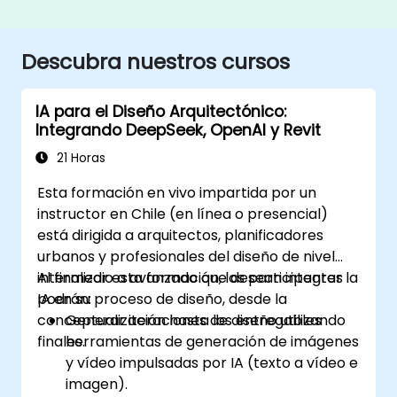
Descubra nuestros cursos
IA para el Diseño Arquitectónico:
Integrando DeepSeek, OpenAI y Revit
21 Horas
Esta formación en vivo impartida por un
instructor en Chile (en línea o presencial)
está dirigida a arquitectos, planificadores
urbanos y profesionales del diseño de nivel
intermedio a avanzado que desean integrar la
Al finalizar esta formación, los participantes
IA en su proceso de diseño, desde la
podrán:
conceptualización hasta los entregables
Generar iteraciones de diseño utilizando
finales.
herramientas de generación de imágenes
y vídeo impulsadas por IA (texto a vídeo e
imagen).