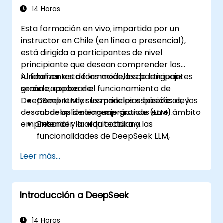
14 Horas
Esta formación en vivo, impartida por un
instructor en Chile (en línea o presencial),
está dirigida a participantes de nivel
principiante que desean comprender los
fundamentos de los modelos de lenguaje
Al finalizar esta formación, los participantes
grande, explorar el funcionamiento de
serán capaces de:
DeepSeek LLM y sus modelos específicos, y
Comprender los principios básicos de los
descubrir aplicaciones prácticas en el ámbito
modelos de lenguaje grande (LLM).
empresarial y la vida cotidiana.
Entender la arquitectura y las
funcionalidades de DeepSeek LLM,
incluyendo DeepSeek-R1 y DeepSeek-V3.
Leer más...
Identificar aplicaciones prácticas de
DeepSeek LLM en diversos contextos
empresariales.
Introducción a DeepSeek
Implementar proyectos básicos que
utilicen DeepSeek LLM para tareas diarias.
14 Horas