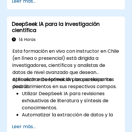
Leer más...
transparencia de los datos.
Aplicar información derivada de la IA para
la innovación del sector público.
DeepSeek IA para la investigación
Fomentar la participación ciudadana
científica
mediante soluciones basadas en IA.
14 Horas
Esta formación en vivo con instructor en Chile
(en línea o presencial) está dirigida a
investigadores, científicos y analistas de
datos de nivel avanzado que desean
aprovechar DeepSeek IA para acelerar los
Al finalizar esta formación, los participantes
descubrimientos en sus respectivos campos.
podrán:
Utilizar DeepSeek IA para revisiones
exhaustivas de literatura y síntesis de
conocimientos.
Automatizar la extracción de datos y la
validación de hipótesis mediante modelos
Leer más...
impulsados por IA.