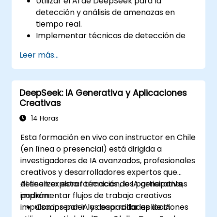
Utilizar el AI de DeepSeek para la
detección y análisis de amenazas en
tiempo real.
Implementar técnicas de detección de
anomalías impulsadas por IA.
Leer más...
Automatizar la vigilancia y respuesta de
seguridad utilizando DeepSeek.
Integrar DeepSeek en los marcos de
DeepSeek: IA Generativa y Aplicaciones
ciberseguridad existentes.
Creativas
14 Horas
Esta formación en vivo con instructor en Chile
(en línea o presencial) está dirigida a
investigadores de IA avanzados, profesionales
creativos y desarrolladores expertos que
deseen explorar técnicas de IA generativa,
Al finalizar esta formación, los participantes
implementar flujos de trabajo creativos
podrán:
impulsados por IA y desarrollar aplicaciones
Comprender las capacidades de IA