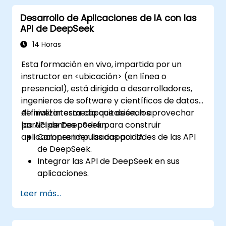
trabajo DevOps y CI/CD.
Desarrollo de Aplicaciones de IA con las
Utilizar la IA para la automatización
API de DeepSeek
inteligente en los flujos de trabajo de
ingeniería de software.
14 Horas
Esta formación en vivo, impartida por un
instructor en <ubicación> (en línea o
presencial), está dirigida a desarrolladores,
ingenieros de software y científicos de datos
de nivel intermedio que desean aprovechar
Al finalizar esta capacitación, los
las API de DeepSeek para construir
participantes podrán:
aplicaciones impulsadas por IA.
Comprender las capacidades de las API
de DeepSeek.
Integrar las API de DeepSeek en sus
aplicaciones.
Implementar automatización y chatbots
Leer más...
impulsados por IA.
Optimizar el rendimiento de las API y
gestionar las llamadas de manera