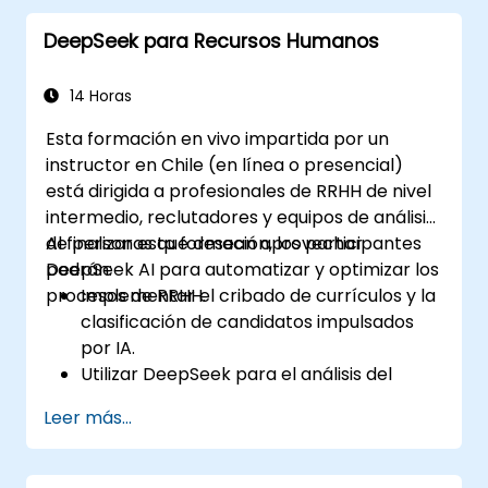
refuerzo para entrenar sistemas
DeepSeek para Recursos Humanos
autónomos.
Desplegar agentes autónomos
impulsados por IA en entornos del mundo
14 Horas
real.
Esta formación en vivo impartida por un
instructor en Chile (en línea o presencial)
está dirigida a profesionales de RRHH de nivel
intermedio, reclutadores y equipos de análisis
de personas que desean aprovechar
Al finalizar esta formación, los participantes
DeepSeek AI para automatizar y optimizar los
podrán:
procesos de RRHH.
Implementar el cribado de currículos y la
clasificación de candidatos impulsados
por IA.
Utilizar DeepSeek para el análisis del
sentimiento de los empleados y obtener
Leer más...
información sobre su compromiso.
Mejorar la planificación de la fuerza
laboral con análisis predictivo.