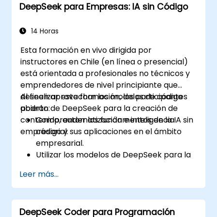
DeepSeek para Empresas: IA sin Código
efectiva.
14 Horas
Esta formación en vivo dirigida por
instructores en Chile (en línea o presencial)
está orientada a profesionales no técnicos y
emprendedores de nivel principiante que
deseen aprovechar los modelos de código
Al finalizar esta formación, los participantes
abierto de DeepSeek para la creación de
podrán:
contenido, automatización e inteligencia
Comprender los fundamentos de la IA sin
empresarial.
código y sus aplicaciones en el ámbito
empresarial.
Utilizar los modelos de DeepSeek para la
generación de contenido y
Leer más...
automatización.
Integrar herramientas de IA en flujos de
trabajo existentes utilizando plataformas
DeepSeek Coder para Programación
como Zapier, Make y Notion.