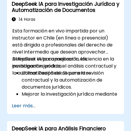
DeepSeek IA para Investigación Jurídica y
Integrar DeepSeek AI en los flujos de
Automatización de Documentos
trabajo de RRHH para lograr
automatización y eficiencia.
14 Horas
Esta formación en vivo impartida por un
instructor en Chile (en línea o presencial)
está dirigida a profesionales del derecho de
nivel intermedio que desean aprovechar
DeepSeek IA para mejorar la eficiencia en la
Al finalizar esta capacitación, los
investigación jurídica, el análisis contractual y
participantes podrán:
la automatización de documentos.
Utilizar DeepSeek IA para la revisión
contractual y la automatización de
documentos jurídicos.
Mejorar la investigación jurídica mediante
análisis de jurisprudencia basado en
Leer más...
inteligencia artificial.
Implementar la resumización dirigida por
IA para documentos legales.
DeepSeek IA para Análisis Financiero
Automatizar flujos de trabajo legales