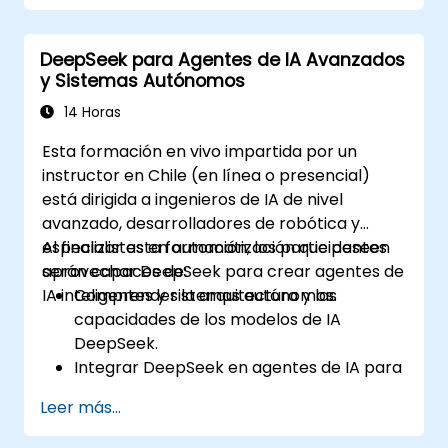
Aprovechar DeepSeek IA para el análisis
predictivo en la investigación científica.
DeepSeek para Agentes de IA Avanzados
Generar informes científicos
y Sistemas Autónomos
estructurados y publicaciones con
asistencia de IA.
14 Horas
Esta formación en vivo impartida por un
instructor en Chile (en línea o presencial)
está dirigida a ingenieros de IA de nivel
avanzado, desarrolladores de robótica y
especialistas en automatización que deseen
Al finalizar esta formación, los participantes
aprovechar DeepSeek para crear agentes de
serán capaces de:
IA inteligentes y sistemas autónomos.
Comprender la arquitectura y las
capacidades de los modelos de IA
DeepSeek.
Integrar DeepSeek en agentes de IA para
la toma de decisiones y la
Leer más...
automatización.
Aplicar técnicas de aprendizaje por