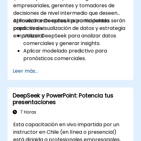
empresariales, gerentes y tomadores de
decisiones de nivel intermedio que deseen
aprovechar DeepSeek para modelado
Al finalizar este curso, los participantes serán
predictivo, visualización de datos y estrategia
capaces de:
empresarial.
Utilizar DeepSeek para analizar datos
comerciales y generar insights.
Aplicar modelado predictivo para
pronósticos comerciales.
Automatizar flujos de trabajo de informes
Leer más...
e inteligencia empresarial.
Mejorar la toma de decisiones con
analítica potenciada por IA.
DeepSeek y PowerPoint: Potencia tus
presentaciones
7 Horas
Esta capacitación en vivo impartida por un
instructor en Chile (en línea o presencial)
está dirigida a profesionales empresariales,