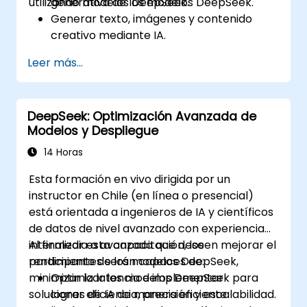
utilizando modelos DeepSeek.
generativa de los modelos DeepSeek.
Generar texto, imágenes y contenido
creativo mediante IA.
Optimizar las salidas generadas por IA
Leer más...
para distintas aplicaciones creativas.
Desarrollar herramientas potenciadas
con IA para historia narrativa, diseño y
DeepSeek: Optimización Avanzada de
medios.
Modelos y Despliegue
14 Horas
Esta formación en vivo dirigida por un
instructor en Chile (en línea o presencial)
está orientada a ingenieros de IA y científicos
de datos de nivel avanzado con experiencia
intermedia a avanzada que deseen mejorar el
Al finalizar esta capacitación, los
rendimiento de los modelos DeepSeek,
participantes serán capaces de:
minimizar la latencia e implementar
Optimizar los modelos DeepSeek para
soluciones de IA de manera eficiente
lograr eficiencia, precisión y escalabilidad.