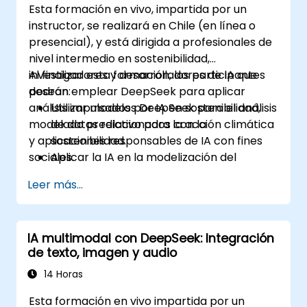
Esta formación en vivo, impartida por un
instructor, se realizará en Chile (en línea o
presencial), y está dirigida a profesionales de
nivel intermedio en sostenibilidad,
investigadores y desarrolladores de IA que
Al finalizar esta formación, los participantes
desean emplear DeepSeek para aplicar
podrán:
análisis impulsados por IA en sostenibilidad,
Utilizar modelos DeepSeek para el análisis
modelado predictivo para la acción climática
de datos relacionados con la
y aplicaciones responsables de IA con fines
sostenibilidad.
sociales.
Aplicar la IA en la modelización del
cambio climático, la optimización de
Leer más...
recursos y la monitorización de la
biodiversidad.
Desarrollar soluciones basadas en IA para
IA multimodal con DeepSeek: Integración
el impacto social y los Objetivos de
de texto, imagen y audio
Desarrollo Sostenible (ODS).
Garantizar prácticas responsables de IA
14 Horas
en aplicaciones de sostenibilidad.
Esta formación en vivo impartida por un