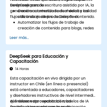
DeepSeek para la escritura asistida por IA, la
serán capaces de:
generación automatizada de medios y los
Generar contenido textual de alta calidad
flujos de trabajo de producción de contenido.
utilizando modelos de DeepSeek.
Automatizar los flujos de trabajo de
creación de contenido para blogs, redes
sociales y campañas de marketing.
Leer más...
Integrar herramientas de IA en sistemas
de gestión de contenidos existentes.
Potenciar la creatividad y la eficiencia
DeepSeek para Educación y
mediante la ideación y estructuración
Capacitación
impulsadas por IA.
14 Horas
Esta capacitación en vivo dirigida por un
instructor en Chile (en línea o presencial)
está orientada a educadores, capacitadores
y diseñadores instructivos de nivel intermedio
que desean aprovechar los modelos de IA
Al finalizar esta capacitación, los
DeepSeek para mejorar la participación
participantes serán capaces de: