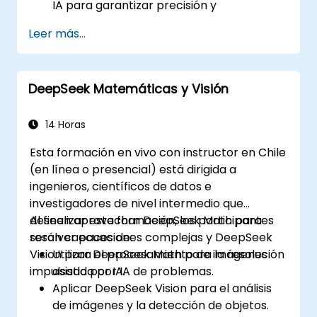
IA para garantizar precisión y
consistencia.
Leer más...
Aprovechar técnicas de encadenamiento
de prompts y gestión del contexto.
Mitigar sesgos y mejorar el uso ético de la
DeepSeek Matemáticas y Visión
IA en la ingeniería de prompts.
14 Horas
Esta formación en vivo con instructor en Chile
(en línea o presencial) está dirigida a
ingenieros, científicos de datos e
investigadores de nivel intermedio que
deseen aprovechar DeepSeek Math para
Al finalizar esta formación, los participantes
resolver ecuaciones complejas y DeepSeek
serán capaces de:
Vision para el procesamiento de imágenes
Utilizar DeepSeek Math para la resolución
impulsado por IA.
asistida por IA de problemas.
Aplicar DeepSeek Vision para el análisis
de imágenes y la detección de objetos.