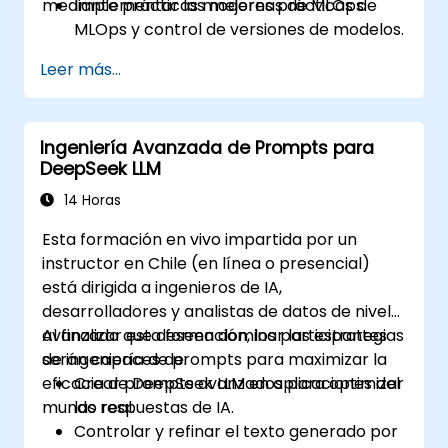
mediante prácticas modernas de MLOps.
Implementar las mejores prácticas de
MLOps y control de versiones de modelos.
Desplegar modelos DeepSeek en
Leer más...
infraestructura en la nube y on-premise
(local).
Monitorear, mantener y escalar
Ingeniería Avanzada de Prompts para
soluciones de IA de manera efectiva.
DeepSeek LLM
14 Horas
Esta formación en vivo impartida por un
instructor en Chile (en línea o presencial)
está dirigida a ingenieros de IA,
desarrolladores y analistas de datos de nivel
avanzado que deseen dominar las estrategias
Al finalizar esta formación, los participantes
de ingeniería de prompts para maximizar la
serán capaces de:
eficacia de DeepSeek LLM en aplicaciones del
Crear prompts avanzados para optimizar
mundo real.
las respuestas de IA.
Controlar y refinar el texto generado por