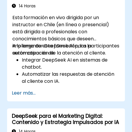
14 Horas
Esta formación en vivo dirigida por un
instructor en Chile (en línea o presencial)
está dirigida a profesionales con
conocimientos básicos que deseen
implementar DeepSeek AI para la
A lo largo de esta formación, los participantes
automatización de la atención al cliente.
serán capaces de:
Integrar DeepSeek AI en sistemas de
chatbot.
Automatizar las respuestas de atención
al cliente con IA.
Analizar y mejorar las interacciones con
Leer más...
los clientes utilizando información
generada por la IA.
Optimizar los flujos de trabajo del chatbot
DeepSeek para el Marketing Digital:
para ofrecer una mejor experiencia al
Contenido y Estrategia Impulsados por IA
usuario.
14 Horas