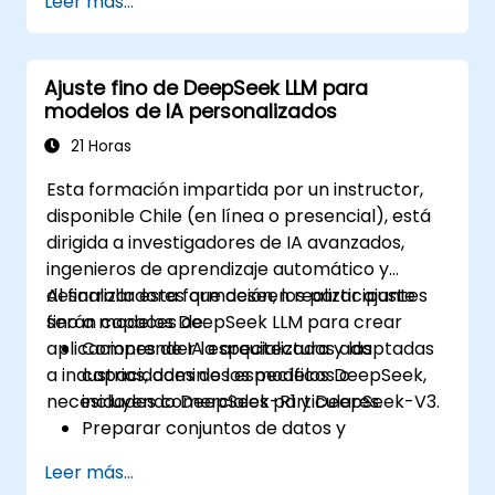
Leer más...
cumplimiento normativo en aplicaciones
de IA.
Implementar prácticas éticas de IA en
Ajuste fino de DeepSeek LLM para
soluciones comerciales.
modelos de IA personalizados
21 Horas
Esta formación impartida por un instructor,
disponible Chile (en línea o presencial), está
dirigida a investigadores de IA avanzados,
ingenieros de aprendizaje automático y
desarrolladores que deseen realizar ajuste
Al finalizar esta formación, los participantes
fino a modelos DeepSeek LLM para crear
serán capaces de:
aplicaciones de IA especializadas adaptadas
Comprender la arquitectura y las
a industrias, dominios específicos o
capacidades de los modelos DeepSeek,
necesidades comerciales particulares.
incluyendo DeepSeek-R1 y DeepSeek-V3.
Preparar conjuntos de datos y
preprocesar la información para el ajuste
Leer más...
fino.