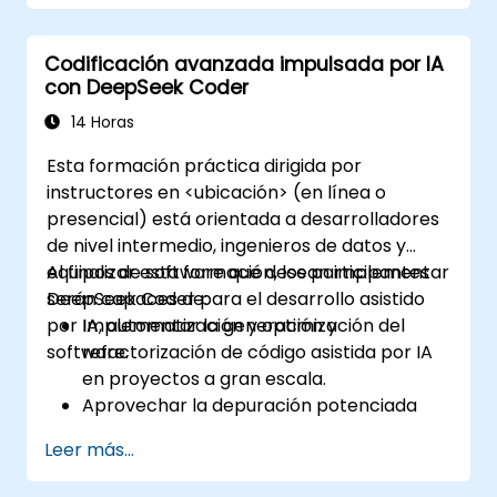
Realizar ajuste fino a DeepSeek LLM para
aplicaciones específicas del dominio.
Codificación avanzada impulsada por IA
Optimizar e implementar los modelos
con DeepSeek Coder
ajustados de manera eficiente.
14 Horas
Esta formación práctica dirigida por
instructores en <ubicación> (en línea o
presencial) está orientada a desarrolladores
de nivel intermedio, ingenieros de datos y
equipos de software que desean implementar
Al finalizar esta formación, los participantes
DeepSeek Coder para el desarrollo asistido
serán capaces de:
por IA, automatización y optimización del
Implementar la generación y
software.
refactorización de código asistida por IA
en proyectos a gran escala.
Aprovechar la depuración potenciada
por IA para mejorar la confiabilidad del
Leer más...
software.
Integrar DeepSeek Coder en los flujos de