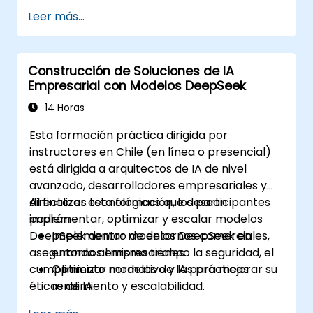
Integrar herramientas matemáticas y
Leer más...
visuales con IA en aplicaciones.
Optimizar modelos de IA para lograr
mayor precisión y eficiencia.
Construcción de Soluciones de IA
Empresarial con Modelos DeepSeek
14 Horas
Esta formación práctica dirigida por
instructores en Chile (en línea o presencial)
está dirigida a arquitectos de IA de nivel
avanzado, desarrolladores empresariales y
directores tecnológicos que desean
Al finalizar esta formación, los participantes
implementar, optimizar y escalar modelos
podrán:
DeepSeek dentro de entornos comerciales,
Implementar modelos DeepSeek en
asegurando al mismo tiempo la seguridad, el
entornos empresariales.
cumplimiento normativo y las prácticas
Optimizar modelos de IA para mejorar su
éticas de IA.
rendimiento y escalabilidad.
Garantizar la seguridad de los datos y el