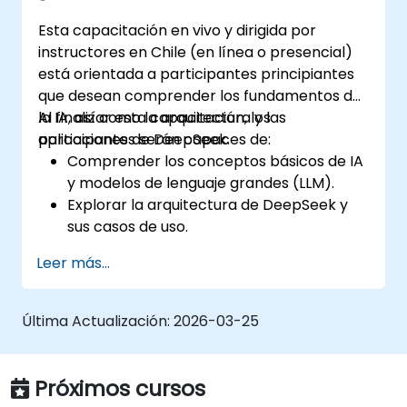
Esta capacitación en vivo y dirigida por
instructores en Chile (en línea o presencial)
está orientada a participantes principiantes
que desean comprender los fundamentos de
la IA, así como la arquitectura y las
Al finalizar esta capacitación, los
aplicaciones de DeepSeek.
participantes serán capaces de:
Comprender los conceptos básicos de IA
y modelos de lenguaje grandes (LLM).
Explorar la arquitectura de DeepSeek y
sus casos de uso.
Aplicar conceptos fundamentales de IA a
Leer más...
escenarios del mundo real.
Obtener conocimientos sobre
consideraciones éticas en el desarrollo de
Última Actualización:
2026-03-25
IA.
Próximos cursos