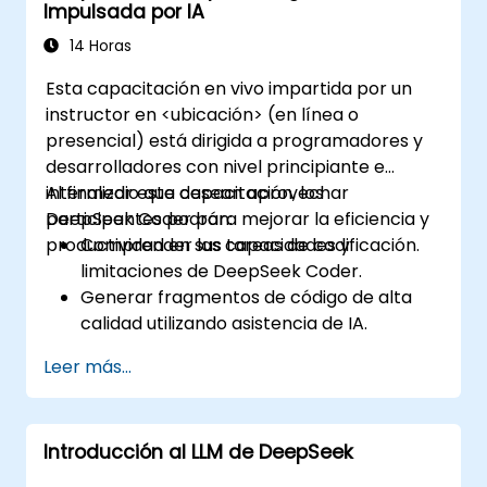
Impulsada por IA
Analizar datos empresariales y generar
insights accionables mediante IA.
14 Horas
Desarrollar estrategias impulsadas por IA
Esta capacitación en vivo impartida por un
para mejorar la productividad y la toma
instructor en <ubicación> (en línea o
de decisiones.
presencial) está dirigida a programadores y
desarrolladores con nivel principiante e
intermedio que desean aprovechar
Al finalizar esta capacitación, los
DeepSeek Coder para mejorar la eficiencia y
participantes podrán:
productividad en sus tareas de codificación.
Comprender las capacidades y
limitaciones de DeepSeek Coder.
Generar fragmentos de código de alta
calidad utilizando asistencia de IA.
Utilizar DeepSeek Coder para depurar y
Leer más...
optimizar el código.
Automatizar tareas de programación
repetitivas mediante herramientas de IA.
Introducción al LLM de DeepSeek