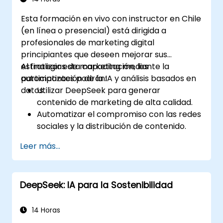
Esta formación en vivo con instructor en Chile
(en línea o presencial) está dirigida a
profesionales de marketing digital
principiantes que deseen mejorar sus
estrategias de marketing mediante la
Al finalizar esta capacitación, los
automatización de la IA y análisis basados en
participantes podrán:
datos.
Utilizar DeepSeek para generar
contenido de marketing de alta calidad.
Automatizar el compromiso con las redes
sociales y la distribución de contenido.
Analizar datos de la audiencia para
Leer más...
mejorar la segmentación y
personalización.
Integrar herramientas impulsadas por IA
DeepSeek: IA para la Sostenibilidad
en sus flujos de trabajo de marketing.
14 Horas