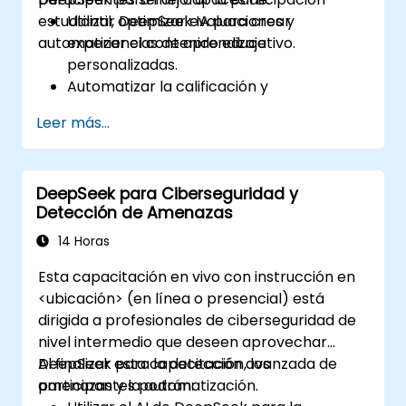
estudiantil, optimizar evaluaciones y
Utilizar DeepSeek IA para crear
automatizar el contenido educativo.
experiencias de aprendizaje
personalizadas.
Automatizar la calificación y
retroalimentación con herramientas de
Leer más...
evaluación impulsadas por IA.
Generar contenido educativo de alta
calidad con modelos DeepSeek.
DeepSeek para Ciberseguridad y
Integrar IA en plataformas LMS para una
Detección de Amenazas
gestión del aprendizaje mejorada.
14 Horas
Esta capacitación en vivo con instrucción en
<ubicación> (en línea o presencial) está
dirigida a profesionales de ciberseguridad de
nivel intermedio que deseen aprovechar
DeepSeek para la detección avanzada de
Al finalizar esta capacitación, los
amenazas y la automatización.
participantes podrán: