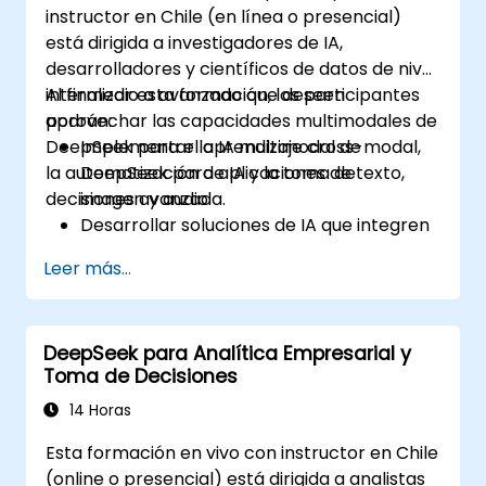
instructor en Chile (en línea o presencial)
está dirigida a investigadores de IA,
desarrolladores y científicos de datos de nivel
intermedio a avanzado que deseen
Al finalizar esta formación, los participantes
aprovechar las capacidades multimodales de
podrán:
DeepSeek para el aprendizaje cross-modal,
Implementar la IA multimodal de
la automatización de IA y la toma de
DeepSeek para aplicaciones de texto,
decisiones avanzada.
imagen y audio.
Desarrollar soluciones de IA que integren
múltiples tipos de datos para obtener
Leer más...
conocimientos más profundos.
Optimizar y ajustar modelos de DeepSeek
para el aprendizaje cross-modal.
DeepSeek para Analítica Empresarial y
Aplicar técnicas de IA multimodal a casos
Toma de Decisiones
de uso reales en la industria.
14 Horas
Esta formación en vivo con instructor en Chile
(online o presencial) está dirigida a analistas