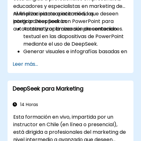
educadores y especialistas en marketing de
nivel principiante a intermedio que deseen
Al finalizar esta capacitación, los
integrar DeepSeek con PowerPoint para
participantes podrán:
automatizar y optimizar sus presentaciones.
Automatizar la creación de contenido
textual en las diapositivas de PowerPoint
mediante el uso de DeepSeek.
Generar visuales e infografías basadas en
datos con el apoyo de los modelos de
Leer más...
DeepSeek.
Utilizar IA para resumir informes extensos
y convertirlos en diapositivas listas para
DeepSeek para Marketing
presentar.
Integrar DeepSeek con PowerPoint para
lograr presentaciones dinámicas y ágiles.
14 Horas
Esta formación en vivo, impartida por un
instructor en Chile (en línea o presencial),
está dirigida a profesionales del marketing de
nivel intermedio a avanzado que deseen