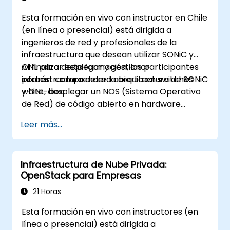
Esta formación en vivo con instructor en Chile
(en línea o presencial) está dirigida a
ingenieros de red y profesionales de la
infraestructura que desean utilizar SONiC y
ONL para desplegar y gestionar
Al finalizar esta formación, los participantes
infraestructura de red abierta en switches
podrán: comprender la arquitectura de SONiC
white-box.
y ONL, desplegar un NOS (Sistema Operativo
de Red) de código abierto en hardware
white-box, configurar funciones de redes e
Leer más...
implementar monitoreo y automatización.
Infraestructura de Nube Privada:
OpenStack para Empresas
21 Horas
Esta formación en vivo con instructores (en
línea o presencial) está dirigida a