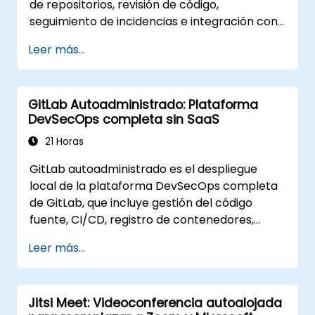
de repositorios, revisión de código,
seguimiento de incidencias e integración con
CI/CD. Se ha convertido en una alternativa
Leer más...
cada vez más popular a GitHub y GitLab.com
para equipos que necesitan control total
sobre su código fuente sin las restricciones de
GitLab Autoadministrado: Plataforma
términos de servicio de terceros ni
DevSecOps completa sin SaaS
limitaciones de exportación.
21 Horas
GitLab autoadministrado es el despliegue
local de la plataforma DevSecOps completa
de GitLab, que incluye gestión del código
fuente, CI/CD, registro de contenedores,
análisis de seguridad y monitorización. Es el
Leer más...
estándar de oro para las organizaciones que
buscan la funcionalidad completa de GitLab
sin depender de un servicio SaaS ni permitir
Jitsi Meet: Videoconferencia autoalojada
que sus datos salgan de su red.