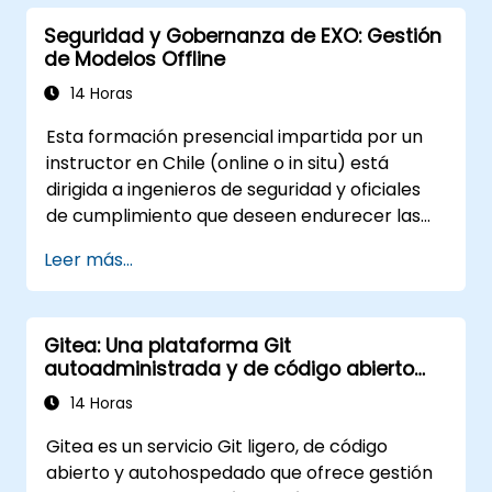
Seguridad y Gobernanza de EXO: Gestión
de Modelos Offline
14 Horas
Esta formación presencial impartida por un
instructor en Chile (online o in situ) está
dirigida a ingenieros de seguridad y oficiales
de cumplimiento que deseen endurecer las
implementaciones de EXO, controlar el
Leer más...
acceso a los modelos y gobernar las cargas
de trabajo de IA que se ejecutan
completamente en instalaciones propias.
Gitea: Una plataforma Git
autoadministrada y de código abierto
para reemplazar a GitHub y GitLab
14 Horas
Gitea es un servicio Git ligero, de código
abierto y autohospedado que ofrece gestión