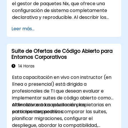
el gestor de paquetes Nix, que ofrece una
configuración de sistema completamente
declarativa y reproducible. Al describir los
sistemas operativos completos como
Leer más...
funciones puras, NixOS elimina la deriva de
configuración y permite restauraciones
atómicas, lo que la convierte en ideal para
Suite de Ofertas de Código Abierto para
infraestructuras soberanas que deben ser
Entornos Corporativos
auditable y exactamente reproducibles.
14 Horas
Esta capacitación en vivo con instructor (en
línea o presencial) está dirigida a
profesionales de TI que desean evaluar e
implementar suites de código abierto como
alternativas a las soluciones propietarias en
Al finalizar esta capacitación, los
entornos corporativos.
participantes podrán comparar las suites,
planificar migraciones, configurar el
despliegue, abordar la compatibilidad,