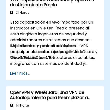
de Alojamiento Propio
21 Horas
Esta capacitación en vivo impartida por un
instructor en Chile (en línea o presencial)
está dirigida a ingenieros de seguridad y
administradores de sistemas que deseen
implementar y gestionar soluciones VPN
Al finalizar esta capacitación, los
empresariales autoalojadas utilizando
participantes podrán desplegar WireGuard y
WireGuard y OpenVPN.
OpenVPN, diseñar arquitecturas escalables,
integrarse con sistemas de identidad y
monitorear/asegurar la infraestructura VPN.
Leer más...
OpenVPN y WireGuard: Una VPN de
Autoalojamiento para Reemplazar a
ExpressVPN y NordLayer
14 Horas