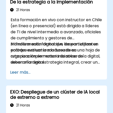
De la estrategia a la implementación
21 Horas
Esta formación en vivo con instructor en Chile
(en línea o presencial) está dirigida a líderes
de TI de nivel intermedio a avanzado, oficiales
de cumplimiento y gestores de
transformación digital que desean utilizar un
Al finalizar esta formación, los participantes
enfoque estructurado basado en una hoja de
podrán: evaluar la madurez de su
ruta para implementar iniciativas de
organización en materia de soberanía digital,
soberanía digital.
desarrollar una estrategia integral, crear una
hoja de ruta de implementación ejecutable y
Leer más...
establecer marcos de gobernanza.
EXO: Despliegue de un clúster de IA local
de extremo a extremo
21 Horas