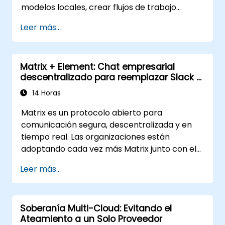
modelos locales, crear flujos de trabajo
agente y basados en recuperación simples, y
Leer más...
aplicar controles de seguridad y gobernanza
para entornos regulados.
Matrix + Element: Chat empresarial
descentralizado para reemplazar Slack y
Teams
14 Horas
Matrix es un protocolo abierto para
comunicación segura, descentralizada y en
tiempo real. Las organizaciones están
adoptando cada vez más Matrix junto con el
cliente Element como alternativa a Slack y
Leer más...
Microsoft Teams para mantener el cifrado de
extremo a extremo, la residencia de datos
on-premise y la federación con socios
Soberanía Multi-Cloud: Evitando el
externos de confianza.
Ateamiento a un Solo Proveedor