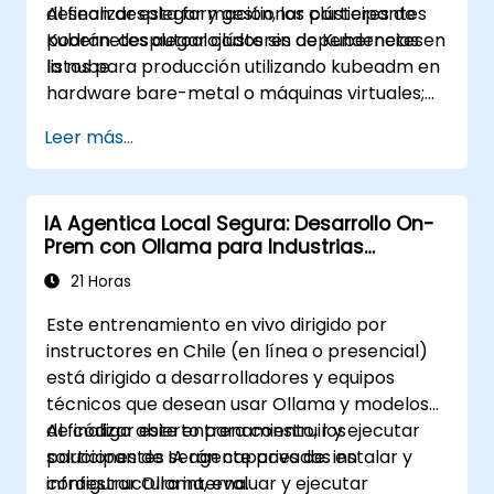
desean desplegar y gestionar clústeres de
Al finalizar esta formación, los participantes
Kubernetes autoalojados sin dependencias en
podrán: desplegar clústeres de Kubernetes
la nube.
listos para producción utilizando kubeadm en
hardware bare-metal o máquinas virtuales;
configurar planos de control de alta
Leer más...
disponibilidad y clústeres etcd; implementar
red y almacenamiento para contenedores en
entornos autogestionados; y configurar
IA Agentica Local Segura: Desarrollo On-
monitoreo y observabilidad utilizando
Prem con Ollama para Industrias
soluciones autoalojadas.
Reguladas
21 Horas
Este entrenamiento en vivo dirigido por
instructores en Chile (en línea o presencial)
está dirigido a desarrolladores y equipos
técnicos que desean usar Ollama y modelos
de código abierto para construir y ejecutar
Al finalizar este entrenamiento, los
soluciones de IA agente privadas en
participantes serán capaces de: instalar y
infraestructura interna.
configurar Ollama, evaluar y ejecutar