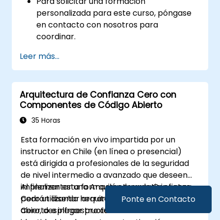
Para solicitar una formación
personalizada para este curso, póngase
en contacto con nosotros para
coordinar.
Leer más...
Arquitectura de Confianza Cero con
Componentes de Código Abierto
35 Horas
Esta formación en vivo impartida por un
instructor en Chile (en línea o presencial)
está dirigida a profesionales de la seguridad
de nivel intermedio a avanzado que deseen
implementar una Arquitectura de Confianza
Al finalizar esta formación, los participantes
Cero utilizando herramientas de código
podrán diseñar arquitecturas de Confianza
Ponte en Contacto
abierto e infraestructura soberana.
Cero, desplegar proxies conscientes de la