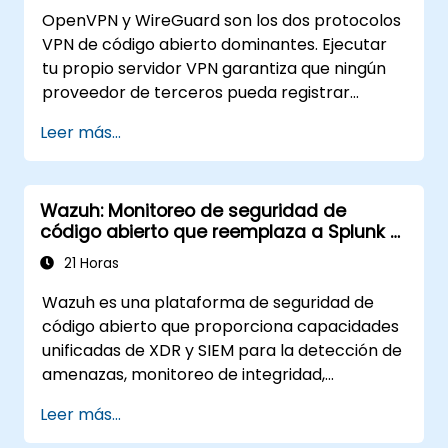
OpenVPN y WireGuard son los dos protocolos
VPN de código abierto dominantes. Ejecutar
tu propio servidor VPN garantiza que ningún
proveedor de terceros pueda registrar
metadatos del tráfico, inyectar publicidad o
Leer más...
cumplir con solicitudes de datos extranjeras.
Esta capacitación cubre ambos protocolos
para diferentes modelos de amenazas y
Wazuh: Monitoreo de seguridad de
requisitos de rendimiento.
código abierto que reemplaza a Splunk y
Sentinel
21 Horas
Wazuh es una plataforma de seguridad de
código abierto que proporciona capacidades
unificadas de XDR y SIEM para la detección de
amenazas, monitoreo de integridad,
respuesta a incidentes y cumplimiento.
Leer más...
Agrega telemetría de puntos finales en un
motor de análisis autogestionado, ofreciendo