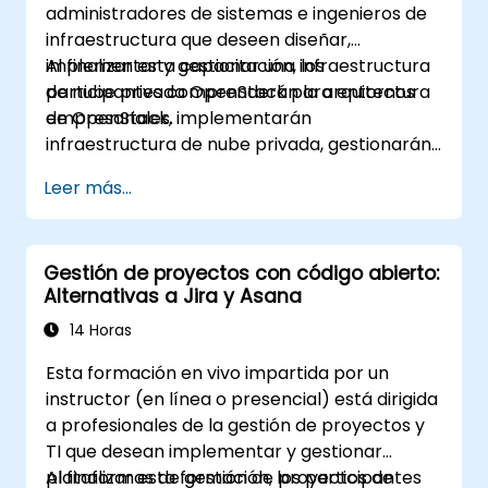
administradores de sistemas e ingenieros de
infraestructura que deseen diseñar,
implementar y gestionar una infraestructura
Al finalizar esta capacitación, los
de nube privada OpenStack para entornos
participantes comprenderán la arquitectura
empresariales.
de OpenStack, implementarán
infraestructura de nube privada, gestionarán
recursos de cómputo y almacenamiento,
Leer más...
aplicarán seguridad con Keystone y
adoptarán las mejores prácticas
empresariales.
Gestión de proyectos con código abierto:
Alternativas a Jira y Asana
14 Horas
Esta formación en vivo impartida por un
instructor (en línea o presencial) está dirigida
a profesionales de la gestión de proyectos y
TI que desean implementar y gestionar
plataformas de gestión de proyectos de
Al finalizar esta formación, los participantes