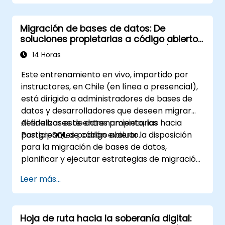
Migración de bases de datos: De
soluciones propietarias a código abierto
- Estrategias para migrar Oracle/SQL
14 Horas
Server a PostgreSQL
Este entrenamiento en vivo, impartido por
instructores, en Chile (en línea o presencial),
está dirigido a administradores de bases de
datos y desarrolladores que deseen migrar
desde bases de datos propietarias hacia
Al finalizar este entrenamiento, los
PostgreSQL de código abierto.
participantes podrán evaluar la disposición
para la migración de bases de datos,
planificar y ejecutar estrategias de migración
del esquema, migrar datos utilizando las
Leer más...
herramientas adecuadas y gestionar la
conversión del código de la aplicación.
Hoja de ruta hacia la soberanía digital: