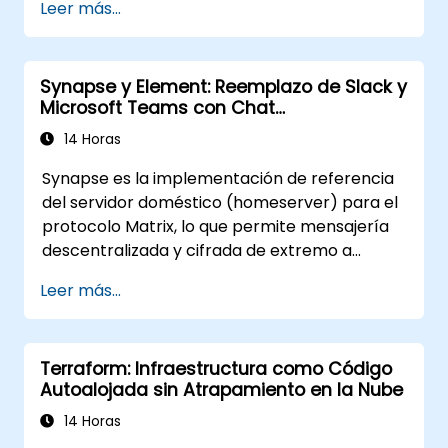
Leer más...
servidor de correo Stalwart para correo y
colaboración autohospedados.
Synapse y Element: Reemplazo de Slack y
Microsoft Teams con Chat
Autohospedado
14 Horas
Synapse es la implementación de referencia
del servidor doméstico (homeserver) para el
protocolo Matrix, lo que permite mensajería
descentralizada y cifrada de extremo a
extremo. Esta formación en vivo guiada por
Leer más...
un instructor (en línea o presencial) está
dirigida a ingenieros de DevOps y
administradores de sistemas intermedios que
Terraform: Infraestructura como Código
deseen utilizar Synapse y Element para
Autoalojada sin Atrapamiento en la Nube
reemplazar plataformas de chat en la nube
por una infraestructura de mensajería
14 Horas
federada y autohospedada.