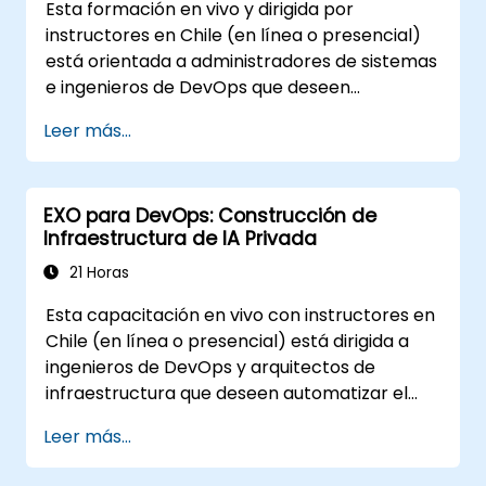
Esta formación en vivo y dirigida por
instructores en Chile (en línea o presencial)
está orientada a administradores de sistemas
e ingenieros de DevOps que deseen
desplegar, configurar y administrar clústeres
Leer más...
EXO para inferencia privada de LLMs a través
de múltiples nodos con Apple Silicon o Linux.
EXO para DevOps: Construcción de
Infraestructura de IA Privada
21 Horas
Esta capacitación en vivo con instructores en
Chile (en línea o presencial) está dirigida a
ingenieros de DevOps y arquitectos de
infraestructura que deseen automatizar el
aprovisionamiento, monitoreo y gestión del
Leer más...
ciclo de vida de clústeres de IA privados
construidos sobre EXO.