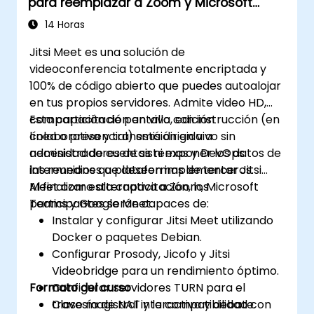
para reemplazar a Zoom y Microsoft
Teams
14 Horas
Jitsi Meet es una solución de
videoconferencia totalmente encriptada y
100% de código abierto que puedes autoalojar
en tus propios servidores. Admite video HD,
compartición de pantalla, edición
Esta capacitación en vivo con instrucción (en
colaborativa y transmisión en vivo sin
línea o presencial) está dirigida a
necesidad de cuentas ni exponer los datos de
administradores de sistemas y DevOps
las reuniones a plataformas de terceros.
intermedios que deseen implementar Jitsi
Meet como alternativa a Zoom, Microsoft
Al finalizar esta capacitación, los
Teams y Google Meet.
participantes serán capaces de:
Instalar y configurar Jitsi Meet utilizando
Docker o paquetes Debian.
Configurar Prosody, Jicofo y Jitsi
Videobridge para un rendimiento óptimo.
Formato del curso
Configurar servidores TURN para el
travesía de NAT y la compatibilidad con
Clase magistral interactiva y debate.