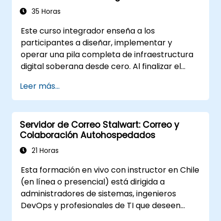
Autogestionada de Extremo a Extremo
35 Horas
Este curso integrador enseña a los
participantes a diseñar, implementar y
operar una pila completa de infraestructura
digital soberana desde cero. Al finalizar el
curso, los estudiantes habrán construido una
Leer más...
miniorganización funcional utilizando
únicamente herramientas de código abierto y
autogestionadas: identidad, comunicación,
Servidor de Correo Stalwart: Correo y
productividad, desarrollo, seguridad, IA y
Colaboración Autohospedados
monitoreo, todo ello sin depender de Google,
Microsoft, AWS ni SaaS propietario.
21 Horas
Esta formación en vivo con instructor en Chile
(en línea o presencial) está dirigida a
administradores de sistemas, ingenieros
DevOps y profesionales de TI que deseen
implementar, configurar y gestionar un