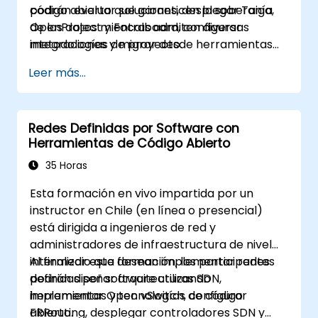
código abierto que garanticen la soberanía
podrán evaluar soluciones, desplegar Taiga,
de los datos mientras admiten diversas
OpenProject y Focalboard, configurar
metodologías de proyecto.
integraciones y migrar desde herramientas
propietarias.
Leer más...
Redes Definidas por Software con
Herramientas de Código Abierto
35 Horas
Esta formación en vivo impartida por un
instructor en Chile (en línea o presencial)
está dirigida a ingenieros de red y
administradores de infraestructura de nivel
intermedio que desean implementar redes
Al finalizar esta formación, los participantes
definidas por software utilizando
podrán diseñar arquitecturas SDN,
herramientas y tecnologías de código
implementar Open vSwitch, configurar
abierto.
FRRouting, desplegar controladores SDN y