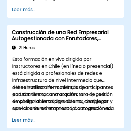
automatizar la gestión de la red.
Leer más...
Construcción de una Red Empresarial
Autogestionada con Enrutadores,
Conmutación y Wi-Fi de Código Abierto
21 Horas
Esta formación en vivo dirigida por
instructores en Chile (en línea o presencial)
está dirigida a profesionales de redes e
infraestructura de nivel intermedio que
deseen utilizar herramientas de
Al finalizar esta formación, los participantes
enrutamiento, conmutación, Wi-Fi y gestión
podrán: diseñar una arquitectura de red
de código abierto para diseñar, desplegar y
empresarial de código abierto, configurar
operar una red empresarial autogestionada.
servicios de enrutamiento, conmutación e
inalámbricos, mejorar la seguridad y la
Leer más...
observabilidad, y construir un plan operativo
para el soporte continuo.