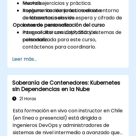
firewalls.
Muchas ejercicios y práctica.
Asegurar las reuniones mediante
Implementación práctica en un entorno
contraseñas, salas de espera y cifrado de
de laboratorio en vivo.
Opciones de personalización del curso
extremo a extremo.
Integrar Jitsi con LDAP, SSO y sistemas de
Para solicitar una capacitación
calendario.
personalizada para este curso,
contáctenos para coordinarlo.
Leer más...
Soberanía de Contenedores: Kubernetes
sin Dependencias en la Nube
21 Horas
Esta formación en vivo con instructor en Chile
(en línea o presencial) está dirigida a
ingenieros DevOps y administradores de
sistemas de nivel intermedio a avanzado que