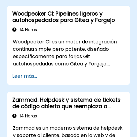
una alternativa sólida a Splunk Enterprise
Woodpecker CI: Pipelines ligeros y
Security, Microsoft Sentinel y otros SIEMs
autohospedados para Gitea y Forgejo
nativos de la nube
14 Horas
Woodpecker CI es un motor de integración
continua simple pero potente, diseñado
específicamente para forjas Git
autohospedadas como Gitea y Forgejo.
Ofrece una experiencia de CI/CD nativa en
Leer más...
Docker, ligera y sin la complejidad ni el
sobrecoste de licencias que tienen las
plataformas empresariales.
Zammad: Helpdesk y sistema de tickets
de código abierto que reemplaza a
Zendesk y Freshdesk
14 Horas
Zammad es un moderno sistema de helpdesk
y soporte al cliente, basado en la web y de