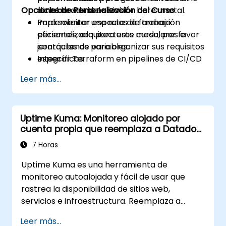
Opciones de Personalización del Curso
ciclo de vida del servidor bare-metal.
de laboratorio en vivo.
Implementar espacios de trabajo
Para solicitar una ruta de formación
eficientes, arquitecturas modulares e
personalizada para este curso, por favor
jerarquías de variables.
contáctenos para organizar sus requisitos
Integrar Terraform en pipelines de CI/CD
específicos.
para la entrega automatizada de
Leer más...
infraestructura.
Uptime Kuma: Monitoreo alojado por
cuenta propia que reemplaza a Datadog
y Pingdom
7 Horas
Uptime Kuma es una herramienta de
monitoreo autoalojada y fácil de usar que
rastrea la disponibilidad de sitios web,
servicios e infraestructura. Reemplaza a
Pingdom, Datadog Synthetics y UptimeRobot
Leer más...
para equipos que desean tener el control