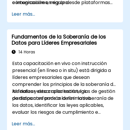
comunicación en equipo.
e integraciones, migrar desde plataformas
existentes y establecer procedimientos
Leer más...
operativos.
Fundamentos de la Soberanía de los
Datos para Líderes Empresariales
14 Horas
Esta capacitación en vivo con instrucción
presencial (en línea o in situ) está dirigida a
líderes empresariales que desean
comprender los principios de la soberanía de
los datos y desarrollar estrategias de gestión
Al finalizar esta capacitación, los
de datos conforme a la normativa.
participantes podrán definir la soberanía de
los datos, identificar las leyes aplicables,
evaluar los riesgos de cumplimiento e
implementar marcos de gobernanza para la
Leer más...
gestión de datos transfronterizos.