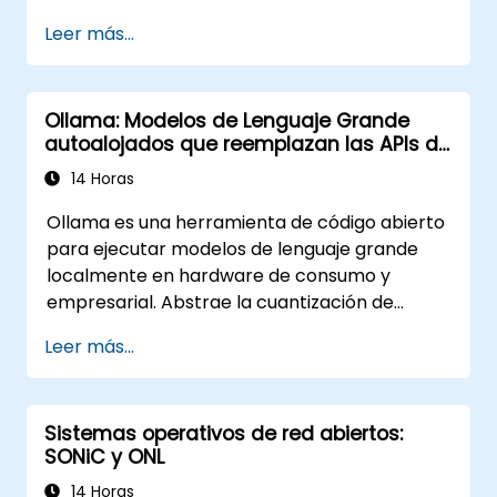
implementar colaboración y gestionar la
Leer más...
adopción por parte del usuario.
Ollama: Modelos de Lenguaje Grande
autoalojados que reemplazan las APIs de
OpenAI y Claude
14 Horas
Ollama es una herramienta de código abierto
para ejecutar modelos de lenguaje grande
localmente en hardware de consumo y
empresarial. Abstrae la cuantización de
modelos, la asignación de GPU y el servicio de
Leer más...
API en una única interfaz de línea de
comandos, permitiendo que las
organizaciones alojen sus propios LLM como
Sistemas operativos de red abiertos:
Llama, Mistral y Qwen sin enviar prompts ni
SONiC y ONL
datos a OpenAI, Anthropic o Google.
14 Horas