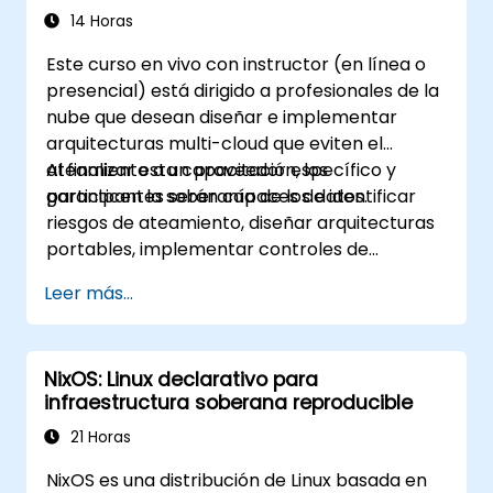
14 Horas
Este curso en vivo con instructor (en línea o
presencial) está dirigido a profesionales de la
nube que desean diseñar e implementar
arquitecturas multi-cloud que eviten el
ateamiento a un proveedor específico y
Al finalizar esta capacitación, los
garanticen la soberanía de los datos.
participantes serán capaces de identificar
riesgos de ateamiento, diseñar arquitecturas
portables, implementar controles de
soberanía de datos y aprovechar
Leer más...
herramientas independientes de la nube
específica.
NixOS: Linux declarativo para
infraestructura soberana reproducible
21 Horas
NixOS es una distribución de Linux basada en