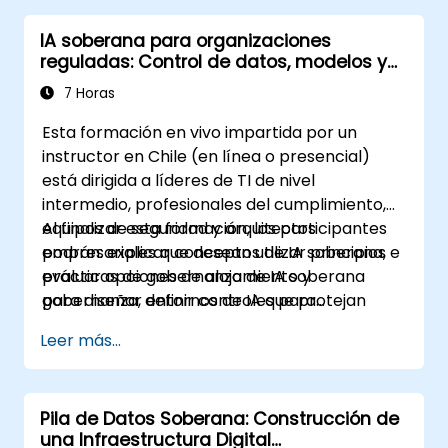
IA soberana para organizaciones
reguladas: Control de datos, modelos y
entornos de inferencia
7 Horas
Esta formación en vivo impartida por un
instructor en Chile (en línea o presencial)
está dirigida a líderes de TI de nivel
intermedio, profesionales del cumplimiento,
equipos de seguridad y arquitectos
Al finalizar esta formación, los participantes
empresariales que desean utilizar principios e
podrán: explicar conceptos de IA soberana,
prácticas de gobernanza de IA soberana
evaluar opciones de alojamiento y
para diseñar entornos de IA que protejan
gobernanza, definir controles para
datos sensibles, cumplan con los requisitos de
instrucciones (prompts) y registros, y crear
Leer más...
localización y reduzcan la dependencia de
una hoja de ruta práctica de adopción.
proveedores.
Pila de Datos Soberana: Construcción de
una Infraestructura Digital