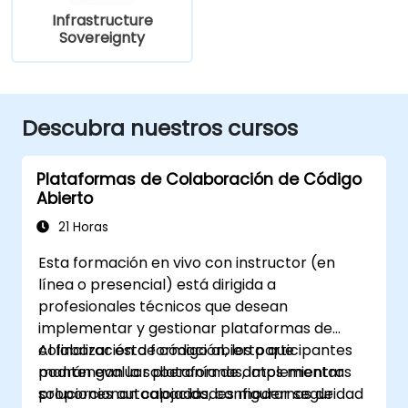
Infrastructure
Sovereignty
Descubra nuestros cursos
Plataformas de Colaboración de Código
Abierto
21 Horas
Esta formación en vivo con instructor (en
línea o presencial) está dirigida a
profesionales técnicos que desean
implementar y gestionar plataformas de
colaboración de código abierto que
Al finalizar esta formación, los participantes
mantengan la soberanía de datos mientras
podrán evaluar plataformas, implementar
proporcionan capacidades modernas de
soluciones autoalojadas, configurar seguridad