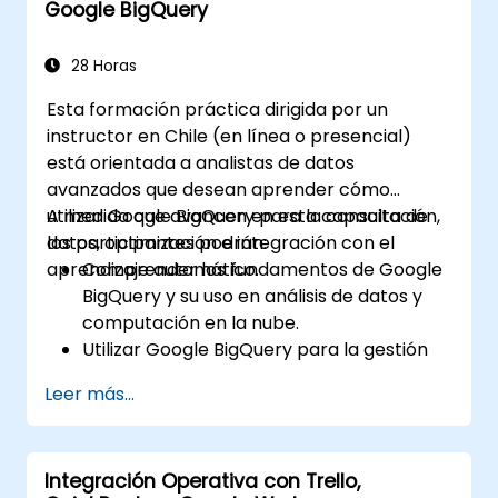
Google BigQuery
de visualización.
Crear, editar y utilizar marcas de posición,
rutas y polígonos para marcar y analizar
28 Horas
ubicaciones geográficas.
Esta formación práctica dirigida por un
Utilizar Google Earth Pro para una
instructor en Chile (en línea o presencial)
visualización avanzada, incluyendo
está orientada a analistas de datos
edificios en 3D, imágenes históricas e
avanzados que desean aprender cómo
integración con Street View.
utilizar Google BigQuery para la consulta de
A medida que avancen en esta capacitación,
datos, optimización e integración con el
los participantes podrán:
aprendizaje automático.
Comprender los fundamentos de Google
BigQuery y su uso en análisis de datos y
computación en la nube.
Utilizar Google BigQuery para la gestión
de datos y consultas SQL complejas.
Leer más...
Implementar estrategias de optimización
de consultas para mejorar el rendimiento.
Integrar BigQuery con otros servicios de
Integración Operativa con Trello,
Google Cloud.