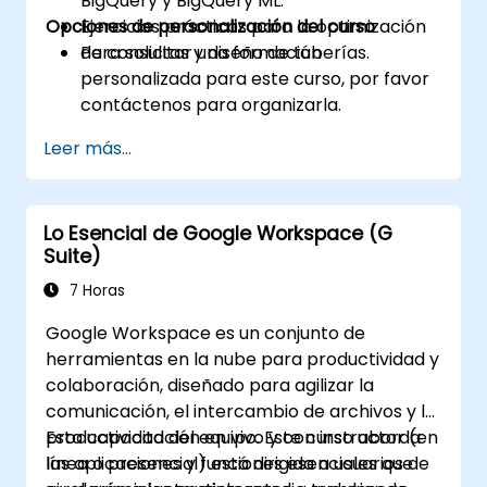
BigQuery y BigQuery ML.
Opciones de personalización del curso
Ejercicios prácticos para la optimización
de consultas y diseño de tuberías.
Para solicitar una formación
personalizada para este curso, por favor
contáctenos para organizarla.
Leer más...
Lo Esencial de Google Workspace (G
Suite)
7 Horas
Google Workspace es un conjunto de
herramientas en la nube para productividad y
colaboración, diseñado para agilizar la
comunicación, el intercambio de archivos y la
productividad del equipo. Este curso aborda
Esta capacitación en vivo y con instructor (en
las aplicaciones y funciones esenciales que
línea o presencial) está dirigida a usuarios de