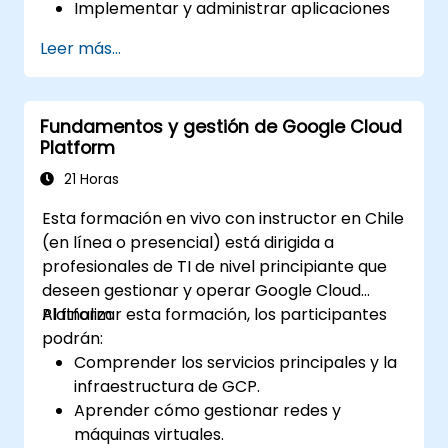
Implementar y administrar aplicaciones
utilizando Compute Engine, Google
Leer más...
Kubernetes Engine (GKE), Cloud Run y
App Engine.
Configurar el control de acceso basado
Fundamentos y gestión de Google Cloud
en identidad, controles de seguridad,
Platform
presupuestos de facturación, alertas y
monitoreo de costos.
21 Horas
Provisionar y automatizar la
Esta formación en vivo con instructor en Chile
infraestructura en la nube utilizando
(en línea o presencial) está dirigida a
Terraform y Cloud Build.
profesionales de TI de nivel principiante que
Monitorear, solucionar problemas y
deseen gestionar y operar Google Cloud
optimizar entornos de Google Cloud
Platform.
Al finalizar esta formación, los participantes
mediante Cloud Monitoring y Cloud
podrán:
Logging.
Comprender los servicios principales y la
Comprender las capacidades de Vertex
infraestructura de GCP.
AI y los servicios de IA de Google Cloud
Aprender cómo gestionar redes y
para casos de uso empresarial y
máquinas virtuales.
operativo comunes.