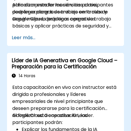
para comprender los servicios clave,
Al finalizar esta formación, los participantes
desplegar cargas de trabajo en la nube y
podrán explicar los servicios centrales de
seguir mejores prácticas operativas.
Google Cloud, desplegar cargas de trabajo
básicas y aplicar prácticas de seguridad y
monitoreo.
Leer más...
Líder de IA Generativa en Google Cloud –
Preparación para la Certificación
14 Horas
Esta capacitación en vivo con instructor está
dirigida a profesionales y líderes
empresariales de nivel principiante que
deseen prepararse para la certificación
Google Cloud Generative AI Leader.
Al finalizar esta capacitación, los
participantes podrán:
Explicar los fundamentos de la IA