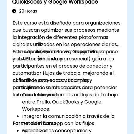
QuickBooks y Google Workspace
20 Horas
Este curso está diseñado para organizaciones
que buscan optimizar sus procesos mediante
la integración de diferentes plataformas
digitales utilizadas en las operaciones diarias,
como Trello, QuickBooks, Google Workspace
Esta capacitación en vivo impartida por un
y la API de WhatsApp.
instructor (en línea o presencial) guía a los
participantes en el proceso de conectar y
automatizar flujos de trabajo, mejorando el
control de proyectos y finanzas, y
Al finalizar esta capacitación, los
centralizando la información para potenciar
participantes serán capaces de:
la toma de decisiones.
Conectar y automatizar flujos de trabajo
entre Trello, QuickBooks y Google
Workspace.
Integrar la comunicación a través de la
Formato del Curso
API de WhatsApp con los flujos
operativos.
Explicaciones conceptuales y