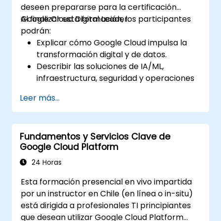
deseen prepararse para la certificación
Google Cloud Digital Leader.
Al finalizar esta formación, los participantes
podrán:
Explicar cómo Google Cloud impulsa la
transformación digital y de datos.
Describir las soluciones de IA/ML,
infraestructura, seguridad y operaciones
de Google Cloud a nivel empresarial.
Leer más...
Prepararse para el examen de
certificación con preguntas simuladas y
revisión estructurada.
Fundamentos y Servicios Clave de
Google Cloud Platform
24 Horas
Esta formación presencial en vivo impartida
por un instructor en Chile (en línea o in-situ)
está dirigida a profesionales TI principiantes
que desean utilizar Google Cloud Platform