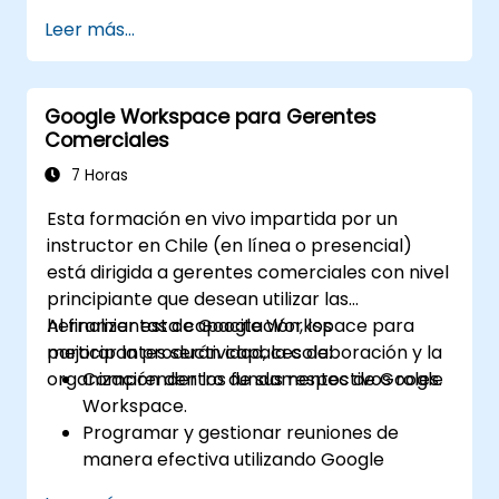
Comprender y aplicar las mejores
Leer más...
prácticas generales de seguridad en GCP.
Explorar Kubernetes y la gestión de
contenedores en GCP.
Google Workspace para Gerentes
Conocer las opciones de
Comerciales
almacenamiento y cómo configurarlas.
Implementar y configurar bases de datos
7 Horas
en GCP.
Esta formación en vivo impartida por un
instructor en Chile (en línea o presencial)
está dirigida a gerentes comerciales con nivel
principiante que desean utilizar las
herramientas de Google Workspace para
Al finalizar esta capacitación, los
mejorar la productividad, la colaboración y la
participantes serán capaces de:
organización dentro de sus respectivos roles.
Comprender los fundamentos de Google
Workspace.
Programar y gestionar reuniones de
manera efectiva utilizando Google
Calendar.