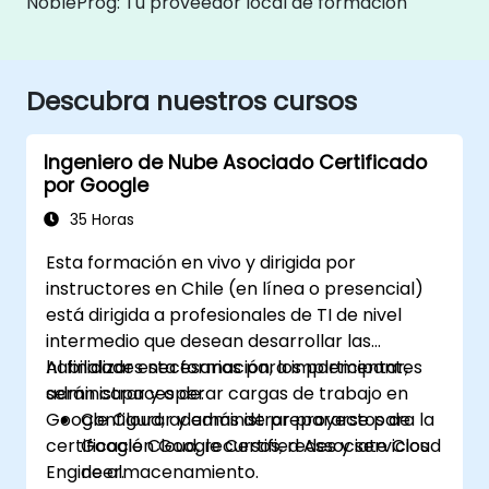
NobleProg: Tu proveedor local de formación
Descubra nuestros cursos
Ingeniero de Nube Asociado Certificado
por Google
35 Horas
Esta formación en vivo y dirigida por
instructores en Chile (en línea o presencial)
está dirigida a profesionales de TI de nivel
intermedio que desean desarrollar las
habilidades necesarias para implementar,
Al finalizar esta formación, los participantes
administrar y operar cargas de trabajo en
serán capaces de:
Google Cloud, además de prepararse para la
Configurar y administrar proyectos de
certificación Google Certified Associate Cloud
Google Cloud, recursos, redes y servicios
Engineer.
de almacenamiento.