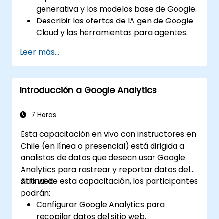
generativa y los modelos base de Google.
Describir las ofertas de IA gen de Google
Cloud y las herramientas para agentes.
Aplicar ingeniería de prompts,
Leer más...
fundamentación y RAG para mejorar los
resultados.
Comprender la IA segura y responsable
Introducción a Google Analytics
para su adopción en el negocio.
7 Horas
Esta capacitación en vivo con instructores en
Chile (en línea o presencial) está dirigida a
analistas de datos que desean usar Google
Analytics para rastrear y reportar datos del
sitio web.
Al final de esta capacitación, los participantes
podrán:
Configurar Google Analytics para
recopilar datos del sitio web.