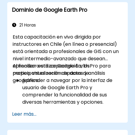
Dominio de Google Earth Pro
21 Horas
Esta capacitación en vivo dirigida por
instructores en Chile (en línea o presencial)
está orientada a profesionales de GIS con un
nivel intermedio-avanzado que desean
aprender a utilizar Google Earth Pro para
Al finalizar esta capacitación, los
mapeo, visualización de datos y análisis
participantes serán capaces de:
geográfico.
Aprender a navegar por la interfaz de
usuario de Google Earth Pro y
comprender la funcionalidad de sus
diversas herramientas y opciones.
Navegar eficientemente por el globo
Leer más...
terráqueo utilizando Google Earth Pro,
incluyendo el uso de funciones de
búsqueda, coordenadas y diversos modos