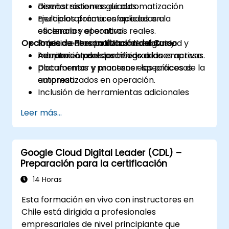
Diseñar sistemas de automatización
demostraciones guiadas.
multiplataforma enfocados en la
Ejercicios prácticos aplicados a
eficiencia y el control.
escenarios operativos reales.
Opciones de Personalización del Curso
Implementar políticas de seguridad y
Práctica directa utilizando datos y
monitoreo para las integraciones activas.
herramientas específicos de la empresa.
Adaptación del contenido a las
Documentar y mantener los procesos
plataformas y procesos específicos de la
automatizados en operación.
empresa.
Inclusión de herramientas adicionales
como Zapier, Make/Integromat o Power
Leer más...
Automate.
Análisis y diseño de flujos de integración
de datos reales.
Google Cloud Digital Leader (CDL) –
Preparación para la certificación
14 Horas
Esta formación en vivo con instructores en
Chile está dirigida a profesionales
empresariales de nivel principiante que