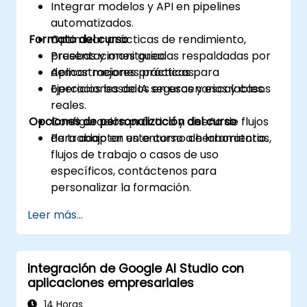
Integrar modelos y API en pipelines
automatizados.
Formato del curso
Optimizar prácticas de rendimiento,
pruebas y monitoreo.
Presentaciones guiadas respaldadas por
Aplicar mejores prácticas para
demostraciones prácticas.
operaciones de IA seguras y escalables.
Ejercicios basados en escenarios y casos
reales.
Opciones de personalización del curso
Configuración práctica y diseño de flujos
de trabajo en un entorno de laboratorio.
Para adaptar este curso a herramientas,
flujos de trabajo o casos de uso
específicos, contáctenos para
personalizar la formación.
Leer más...
Integración de Google AI Studio con
aplicaciones empresariales
14 Horas