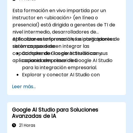
Esta formación en vivo impartida por un
instructor en <ubicación> (en línea o
presencial) está dirigida a gerentes de TI de
nivel intermedio, desarrolladores de
aplicaciones empresariales e integradores de
Al finalizar esta formación, los participantes
sistemas que deseen integrar las
serán capaces de:
capacidades de Google AI Studio con sus
Comprender las características y
aplicaciones empresariales.
capacidades clave de Google AI Studio
para la integración empresarial.
Explorar y conectar AI Studio con
aplicaciones empresariales a través de
Leer más...
APIs.
Personalizar modelos de IA para casos de
uso específicos del negocio.
Google AI Studio para Soluciones
Configurar flujos de trabajo que integren
Avanzadas de IA
las predicciones de IA en los procesos
empresariales.
21 Horas
Implementar información impulsada por