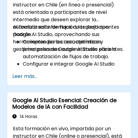
instructor en Chile (en línea o presencial)
Integrar las API de Google AI en
está orientada a participantes de nivel
aplicaciones para extender las
intermedio que deseen explorar la
capacidades de IA.
automatización de flujos de trabajo con
Al finalizar esta formación, los participantes
Aprovechar las herramientas de IA
Google AI Studio, aprovechando sus
podrán:
Explicable (XAI) para prácticas
herramientas para crear, optimizar y
Comprender las características
transparentes y éticas en inteligencia
gestionar procesos automatizados eficientes.
principales de Google AI Studio para la
artificial.
automatización de flujos de trabajo.
Monitorear y optimizar los modelos de IA
Configurar e integrar Google AI Studio
para garantizar rendimiento y
con otras herramientas.
confiabilidad.
Leer más...
Diseñar y ejecutar flujos de trabajo
impulsados por IA.
Implementar lógica condicional para
Google AI Studio Esencial: Creación de
lograr una automatización más
Modelos de IA con Facilidad
inteligente.
Supervisar y optimizar los flujos de trabajo
14 Horas
automatizados para mejorar su eficiencia.
Esta formación en vivo, impartida por un
instructor en Chile (online o presencial), está