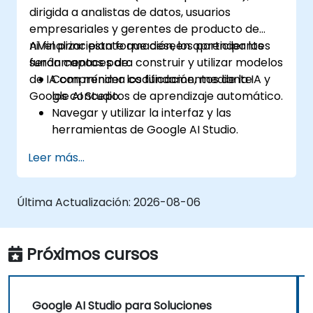
dirigida a analistas de datos, usuarios
empresariales y gerentes de producto de
nivel principiante que deseen aprender los
Al finalizar esta formación, los participantes
fundamentos para construir y utilizar modelos
serán capaces de:
de IA con mínima codificación, mediante
Comprender los fundamentos de la IA y
Google AI Studio.
los conceptos de aprendizaje automático.
Navegar y utilizar la interfaz y las
herramientas de Google AI Studio.
Crear modelos de IA usando plantillas
Leer más...
preconstruidas y conjuntos de datos.
Entrenar y evaluar modelos con flujos de
trabajo sencillos.
Última Actualización:
2026-08-06
Implementar modelos de IA en
aplicaciones del mundo real.
Próximos cursos
Google AI Studio para Soluciones