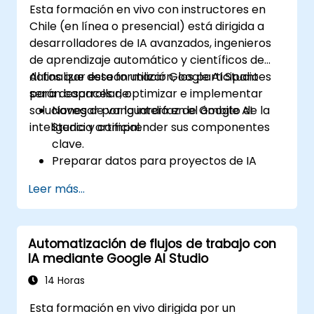
Esta formación en vivo con instructores en
IA y automatización dentro de
Chile (en línea o presencial) está dirigida a
aplicaciones empresariales.
desarrolladores de IA avanzados, ingenieros
Resolver problemas y optimizar las
de aprendizaje automático y científicos de
integraciones para garantizar
datos que desean utilizar Google AI Studio
Al finalizar esta formación, los participantes
escalabilidad y eficiencia.
para desarrollar, optimizar e implementar
serán capaces de:
soluciones de vanguardia en el ámbito de la
Navegar por la interfaz de Google AI
inteligencia artificial.
Studio y comprender sus componentes
clave.
Preparar datos para proyectos de IA
utilizando las herramientas integradas de
Leer más...
Google AI Studio.
Entrenar, evaluar y ajustar modelos de
aprendizaje automático mediante AutoML
Automatización de flujos de trabajo con
y funciones de entrenamiento
IA mediante Google AI Studio
personalizado.
Implementar modelos de IA como
14 Horas
servicios escalables y listos para
Esta formación en vivo dirigida por un
producción.