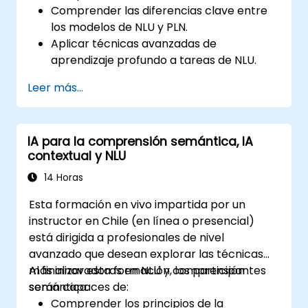
Comprender las diferencias clave entre
los modelos de NLU y PLN.
Aplicar técnicas avanzadas de
aprendizaje profundo a tareas de NLU.
Explorar arquitecturas profundas como
Leer más...
los transformadores y los mecanismos de
atención.
Aprovechar las tendencias futuras en NLU
IA para la comprensión semántica, IA
para construir sistemas de inteligencia
contextual y NLU
artificial sofisticados.
14 Horas
Esta formación en vivo impartida por un
instructor en Chile (en línea o presencial)
está dirigida a profesionales de nivel
avanzado que desean explorar las técnicas
más innovadoras en NLU y comprensión
Al finalizar esta formación, los participantes
semántica.
serán capaces de:
Comprender los principios de la