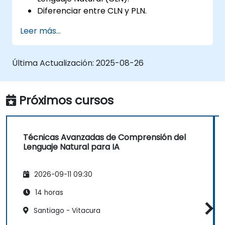
Diferenciar entre CLN y PLN.
Explorar técnicas básicas para la
Leer más...
interpretación del lenguaje y la
comprensión del contexto.
Aplicar técnicas de CLN en tareas
Última Actualización:
2025-08-26
sencillas de procesamiento de texto.
Próximos cursos
Técnicas Avanzadas de Comprensión del
Lenguaje Natural para IA
2026-09-11 09:30
14 horas
Santiago - Vitacura