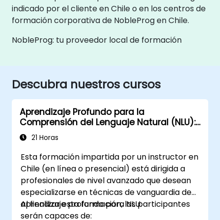
indicado por el cliente en Chile o en los centros de
formación corporativa de NobleProg en Chile.
NobleProg: tu proveedor local de formación
Descubra nuestros cursos
Aprendizaje Profundo para la
Comprensión del Lenguaje Natural (NLU):
Más allá de los modelos de PLN
21 Horas
Esta formación impartida por un instructor en
Chile (en línea o presencial) está dirigida a
profesionales de nivel avanzado que desean
especializarse en técnicas de vanguardia de
aprendizaje profundo para NLU.
Al finalizar esta formación, los participantes
serán capaces de: