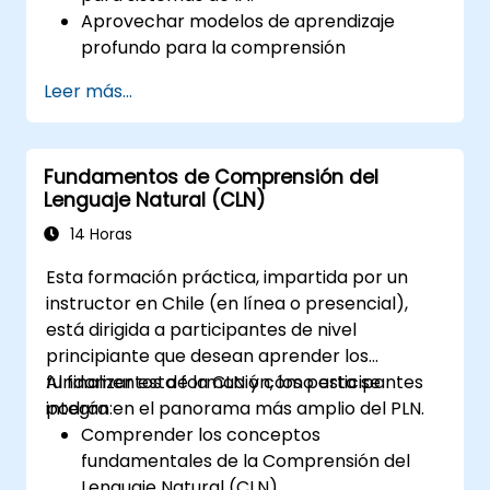
Aprovechar modelos de aprendizaje
profundo para la comprensión
semántica.
Leer más...
Realizar el reconocimiento y clasificación
de intenciones en aplicaciones complejas.
Utilizar herramientas de vanguardia como
Fundamentos de Comprensión del
Hugging Face Transformers para tareas
Lenguaje Natural (CLN)
de CLN.
14 Horas
Esta formación práctica, impartida por un
instructor en Chile (en línea o presencial),
está dirigida a participantes de nivel
principiante que desean aprender los
fundamentos de la CLN y cómo esta se
Al finalizar esta formación, los participantes
integra en el panorama más amplio del PLN.
podrán:
Comprender los conceptos
fundamentales de la Comprensión del
Lenguaje Natural (CLN).