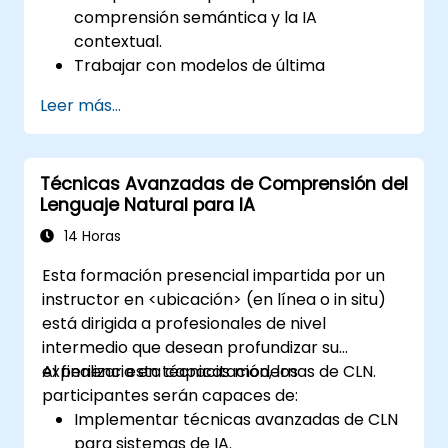
comprensión semántica y la IA
contextual.
Trabajar con modelos de última
generación como transformers y
Leer más...
modelos de lenguaje preentrenados.
Implementar técnicas de NLU para
mejorar la comprensión del lenguaje por
Técnicas Avanzadas de Comprensión del
parte de la IA.
Lenguaje Natural para IA
Desarrollar aplicaciones que aprovechen
el análisis semántico y la IA contextual.
14 Horas
Esta formación presencial impartida por un
instructor en <ubicación> (en línea o in situ)
está dirigida a profesionales de nivel
intermedio que desean profundizar su
experiencia en técnicas modernas de CLN.
Al finalizar esta capacitación, los
participantes serán capaces de:
Implementar técnicas avanzadas de CLN
para sistemas de IA.