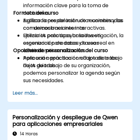
información clave para la toma de
Formato del curso
decisiones.
Agilizar la preparación de reuniones y las
Explicaciones del instructor combinadas
comunicaciones internas.
con demostraciones interactivas.
Utilizar IA para apoyar la investigación, la
Ejercicios prácticos basados en
organización de datos y tareas
escenarios para casos de uso real en
Opciones de personalización del curso
administrativas rutinarias.
oficinas.
Aplicación práctica con flujos de trabajo
Para una capacitación adaptada a los
de IA guiados.
flujos de trabajo de su organización,
podemos personalizar la agenda según
sus necesidades.
Leer más...
Personalización y despliegue de Qwen
para aplicaciones empresariales
14 Horas