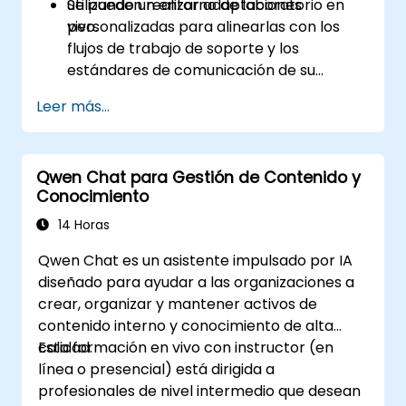
utilizando un entorno de laboratorio en
Se pueden realizar adaptaciones
vivo.
personalizadas para alinearlas con los
flujos de trabajo de soporte y los
estándares de comunicación de su
organización.
Leer más...
Qwen Chat para Gestión de Contenido y
Conocimiento
14 Horas
Qwen Chat es un asistente impulsado por IA
diseñado para ayudar a las organizaciones a
crear, organizar y mantener activos de
contenido interno y conocimiento de alta
calidad.
Esta formación en vivo con instructor (en
línea o presencial) está dirigida a
profesionales de nivel intermedio que desean