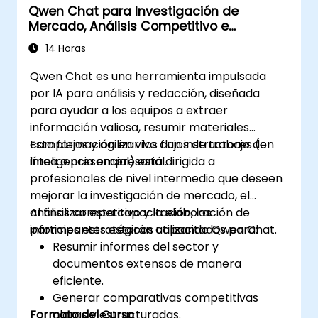
Qwen Chat para Investigación de
Mercado, Análisis Competitivo e
Inteligencia Empresarial
14 Horas
Qwen Chat es una herramienta impulsada
por IA para análisis y redacción, diseñada
para ayudar a los equipos a extraer
información valiosa, resumir materiales
complejos y agilizar los flujos de trabajo de
Esta formación en vivo con instructores (en
inteligencia empresarial.
línea o presencial) está dirigida a
profesionales de nivel intermedio que deseen
mejorar la investigación de mercado, el
análisis competitivo y la elaboración de
Al finalizar esta capacitación, los
informes estratégicos utilizando Qwen Chat.
participantes estarán capacitados para:
Resumir informes del sector y
documentos extensos de manera
eficiente.
Generar comparativas competitivas
Formato del Curso
claras y estructuradas.