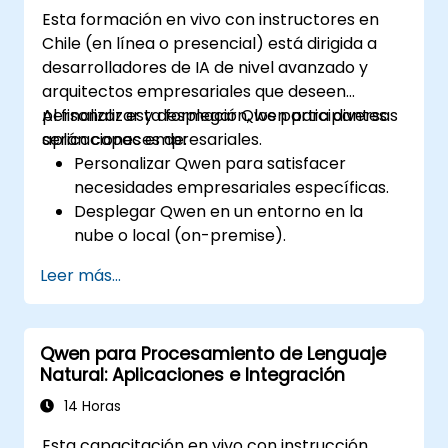
Esta formación en vivo con instructores en
Chile (en línea o presencial) está dirigida a
desarrolladores de IA de nivel avanzado y
arquitectos empresariales que deseen
personalizar y desplegar Qwen para diversas
Al finalizar esta formación, los participantes
aplicaciones empresariales.
serán capaces de:
Personalizar Qwen para satisfacer
necesidades empresariales específicas.
Desplegar Qwen en un entorno en la
nube o local (on-premise).
Integrar Qwen con sistemas y
Leer más...
aplicaciones empresariales existentes.
Monitorear y optimizar el rendimiento de
las soluciones basadas en Qwen.
Qwen para Procesamiento de Lenguaje
Natural: Aplicaciones e Integración
14 Horas
Esta capacitación en vivo con instrucción