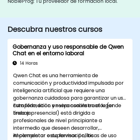
NobleProg: Tu proveedor de formación local.
Descubra nuestros cursos
Gobernanza y uso responsable de Qwen
Chat en el entorno laboral
14 Horas
Qwen Chat es una herramienta de
comunicación y productividad impulsada por
inteligencia artificial que requiere una
gobernanza cuidadosa para garantizar un uso
cumplido, ético y responsable en el lugar de
Esta formación en vivo con instructor (en
trabajo.
línea o presencial) está dirigida a
profesionales de nivel principiante a
intermedio que deseen desarrollar,
implementar o supervisar políticas de uso
Al completar esta formación, los