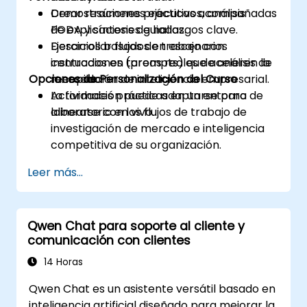
Crear resúmenes ejecutivos, análisis
Demostraciones prácticas acompañadas
FODA y síntesis de hallazgos clave.
de explicaciones guiadas.
Desarrollar flujos de trabajo con
Ejercicios basados en escenarios
instrucciones (prompts) que aceleren la
centrados en tareas reales de análisis de
Opciones de Personalización del Curso
recopilación de inteligencia empresarial.
mercado.
Actividades prácticas en un entorno de
La formación puede adaptarse para
laboratorio en vivo.
alinearse con los flujos de trabajo de
investigación de mercado e inteligencia
competitiva de su organización.
Leer más...
Qwen Chat para soporte al cliente y
comunicación con clientes
14 Horas
Qwen Chat es un asistente versátil basado en
inteligencia artificial diseñado para mejorar la