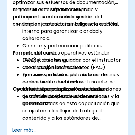
optimizar sus esfuerzos de documentación,
mejorar la precisión del contenido y
Al finalizar esta capacitación, los
potenciar los procesos de gestión del
participantes estarán listos para:
conocimiento mediante inteligencia artificial.
Limpiar y estructurar la documentación
interna para garantizar claridad y
coherencia.
Generar y perfeccionar políticas,
Formato del curso
procedimientos operativos estándar
(POE) y directrices.
Demostraciones guiadas por el instructor
Crear preguntas frecuentes (FAQ)
con discusión interactiva.
precisas y artículos para la base de
Ejercicios prácticos utilizando escenarios
conocimiento destinados al uso interno.
reales de documentación.
Opciones de personalización del curso
Utilizar IA para apoyar las actualizaciones
Actividades prácticas centradas en la
de contenido, el control de versiones y la
gestión de activos de conocimiento
Se pueden preparar versiones
gobernanza.
interno.
personalizadas de esta capacitación que
se ajusten a los flujos de trabajo de
contenido y a los estándares de
documentación de su organización.
Leer más...