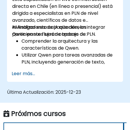
directa en Chile (en línea o presencial) está
dirigida a especialistas en PLN de nivel
avanzado, científicos de datos e
investigadores de IA que desean integrar
Al finalizar esta capacitación, los
Qwen en sus flujos de trabajo de PLN.
participantes serán capaces de:
Comprender la arquitectura y las
características de Qwen.
Utilizar Qwen para tareas avanzadas de
PLN, incluyendo generación de texto,
análisis y transformación.
Leer más...
Integrar Qwen en aplicaciones de IA para
procesar datos de lenguaje natural.
Optimizar flujos de trabajo de PLN
Última Actualización:
2025-12-23
mediante las API y bibliotecas de Qwen.
Evaluar y ajustar finamente modelos de
Qwen para tareas específicas.
Próximos cursos