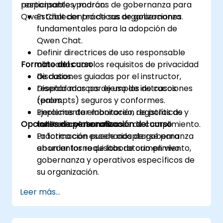
responsable y marcos de gobernanza para
participantes podrán:
Qwen Chat dentro de sus organizaciones.
Establecer prácticas de gobernanza
fundamentales para la adopción de
Qwen Chat.
Definir directrices de uso responsable
Formato del curso
alineadas con los requisitos de privacidad
de datos.
Discusiones guiadas por el instructor,
Diseñar marcos de uso de instrucciones
respaldadas por ejemplos de casos
(prompts) seguros y conformes.
reales.
Implementar monitoreo, registros de
Ejercicios de elaboración de políticas y
Opciones de personalización del curso
auditoría y mecanismos de cumplimiento.
talleres colaborativos.
Práctica con escenarios de gobernanza
La formación puede adaptarse para
en un entorno de laboratorio en vivo.
abordar los requisitos de cumplimiento,
gobernanza y operativos específicos de
su organización.
Leer más...