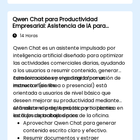
Qwen Chat para Productividad
Empresarial: Asistencia de IA para
Trabajo de Oficina
14 Horas
Qwen Chat es un asistente impulsado por
inteligencia artificial diseñado para optimizar
las actividades comerciales diarias, ayudando
a los usuarios a resumir contenido, generar
comunicaciones y organizar información de
Esta formación en vivo dirigida por un
manera eficiente.
instructor (en línea o presencial) está
orientada a usuarios de nivel básico que
deseen mejorar su productividad mediante
una asistencia de IA práctica y no técnica en
Al finalizar el programa, los participantes
los flujos de trabajo diarios de la oficina.
estarán capacitados para:
Aprovechar Qwen Chat para generar
contenido escrito claro y efectivo.
Resumir documentos y extraer