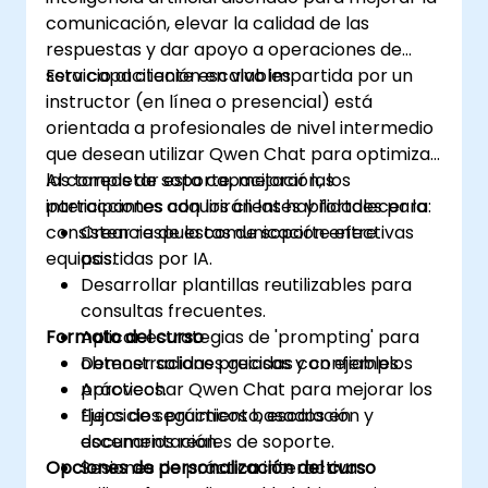
comunicación, elevar la calidad de las
respuestas y dar apoyo a operaciones de
servicio al cliente escalables.
Esta capacitación en vivo impartida por un
instructor (en línea o presencial) está
orientada a profesionales de nivel intermedio
que desean utilizar Qwen Chat para optimizar
las tareas de soporte, mejorar las
Al completar esta capacitación, los
interacciones con los clientes y fortalecer la
participantes adquirirán las habilidades para:
consistencia de la comunicación entre
Crear respuestas de soporte efectivas
equipos.
asistidas por IA.
Desarrollar plantillas reutilizables para
consultas frecuentes.
Formato del curso
Aplicar estrategias de 'prompting' para
obtener salidas precisas y confiables.
Demostraciones guiadas con ejemplos
Aprovechar Qwen Chat para mejorar los
prácticos.
flujos de seguimiento, escalación y
Ejercicios prácticos basados en
documentación.
escenarios reales de soporte.
Opciones de personalización del curso
Sesiones de práctica interactivas