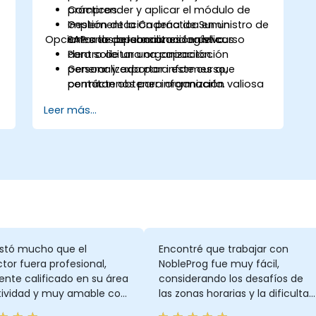
Comprender y aplicar el módulo de
prácticos.
Gestión de la Cadena de Suministro de
Implementación práctica en un
Opciones de personalización del curso
SAP a las operaciones logísticas
entorno de laboratorio en vivo.
dentro de una organización.
Para solicitar una capacitación
Generar y exportar informes que
personalizada para este curso,
permitan obtener información valiosa
contáctenos para organizarla.
sobre las operaciones de la empresa.
Leer más...
stó mucho que el
Encontré que trabajar con
ctor fuera profesional,
NobleProg fue muy fácil,
nte calificado en su área
considerando los desafíos de
tividad y muy amable con
las zonas horarias y la dificultad
os. 10/10
que teníamos para brindar