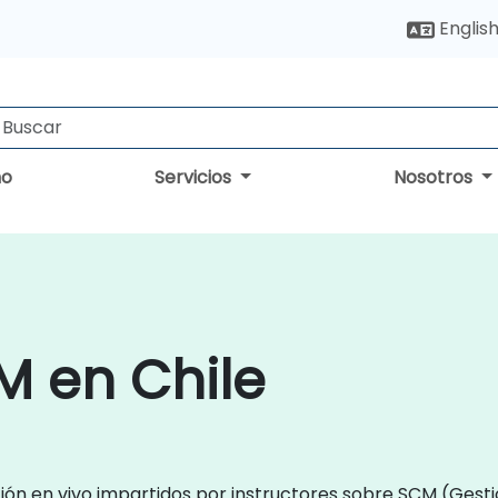
Englis
no
Servicios
Nosotros
M en Chile
ción en vivo impartidos por instructores sobre SCM (Gest