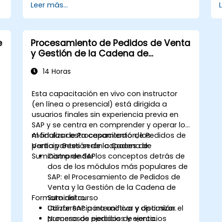
Leer más...
Prepararse para el examen de
Profesional Certificado de Cadena de
Suministro (CSCP) a través de
materiales de estudio especializados,
e
Procesamiento de Pedidos de Venta
exámenes de práctica y sesiones de
y Gestión de la Cadena de
repaso.
Suministro en SAP
Aplicar los principios y las mejores
14 Horas
prácticas de la gestión de la cadena
de suministro en escenarios del
n
Esta capacitación en vivo con instructor
mundo real, mejorando la eficiencia y
(en línea o presencial) está dirigida a
la eficacia operativa.
usuarios finales sin experiencia previa en
Aprender a identificar, evaluar y mitigar
SAP y se centra en comprender y operar los
los riesgos de la cadena de suministro
módulos de Procesamiento de Pedidos de
Al finalizar esta capacitación, los
para garantizar la continuidad y la
Venta y Gestión de la Cadena de
participantes serán capaces de:
resiliencia del negocio.
Suministro de SAP.
Comprender los conceptos detrás de
Gestionar cadenas de suministro
dos de los módulos más populares de
globales, incluidas la logística
SAP: el Procesamiento de Pedidos de
internacional, los desafíos regulatorios
Venta y la Gestión de la Cadena de
y las diferencias culturales.
Formato del curso
Suministro.
Utilizar SAP para unificar y optimizar el
Conferencia interactiva y discusión.
proceso de pedidos de venta.
Numerosos ejercicios y ejercicios