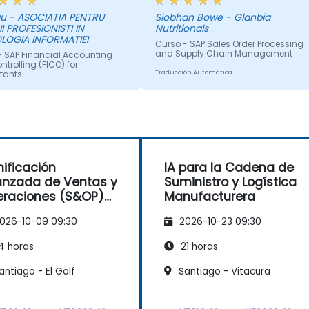
soporte a los participantes en
iu - ASOCIATIA PENTRU
Siobhan Bowe - Glanbia
japonés. En general, colaborar
II PROFESIONISTI IN
Nutritionals
contigo en este entrenamiento
LOGIA INFORMATIEI
Curso - SAP Sales Order Processing
fue satisfactorio y no dudaría
and Supply Chain Management
- SAP Financial Accounting
en recomendar tu organización
trolling (FICO) for
tants
Traducción Automática
Si surge nuevamente una
necesidad de formación en la
ón Automática
región ASPAC, me pondré en
contacto con NobleProg.
nificación
IA para la Cadena de
nzada de Ventas y
Suministro y Logística
raciones (S&OP)
Manufacturera
a la Predicción de
026-10-09 09:30
2026-10-23 09:30
manda
4 horas
21 horas
ntiago - El Golf
Santiago - Vitacura