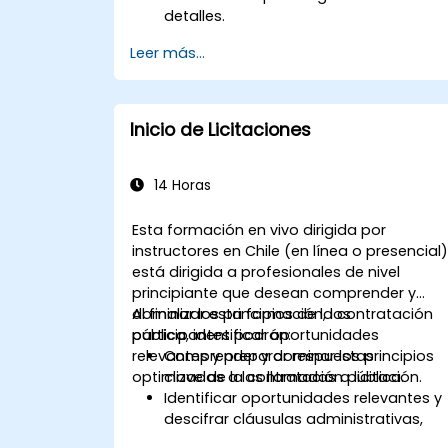
detalles.
Leer más...
Inicio de Licitaciones
14 Horas
Esta formación en vivo dirigida por
instructores en Chile (en línea o presencial
está dirigida a profesionales de nivel
principiante que desean comprender y
dominar los principios de la contratación
Al finalizar esta formación, los
pública, identificar oportunidades
participantes podrán:
relevantes y preparar respuestas
Comprender y dominar los principios
optimizadas a las llamadas a licitación.
clave de la contratación pública.
Identificar oportunidades relevantes y
descifrar cláusulas administrativas,
técnicas y financieras.