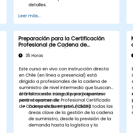
detalles.
Leer más...
Preparación para la Certificación
Profesional de Cadena de
Suministro (CSCP)
35 Horas
Este curso en vivo con instrucción directa
)
en Chile (en línea o presencial) está
dirigido a profesionales de la cadena de
suministro de nivel intermedio que buscan
una formación integral para prepararse
Al finalizar este curso, los participantes
para el examen de Profesional Certificado
serán capaces de:
de Cadena de Suministro (CSCP).
Comprender en profundidad todas las
áreas clave de la gestión de la cadena
de suministro, desde la previsión de la
demanda hasta la logística y la
distribución.