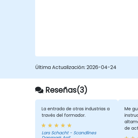
organización.
Mejorar los procesos de la
organización e identificar
oportunidades para optimizar el flujo
de trabajo y reducir costos.
Última Actualización:
2026-04-24
Reseñas(3)
La entrada de otras industrias a
Me gu
través del formador.
instru
altame
de ac
Lars Schacht - Scandlines
nosotr
Danmark ApS