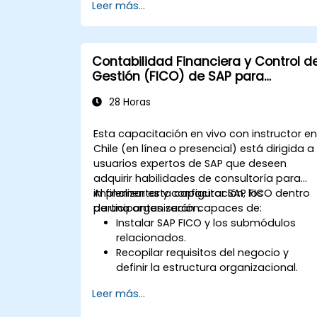
Leer más...
Redactar y presentar respuestas
completas y optimizadas que
cumplan con las expectativas de los
compradores públicos.
Contabilidad Financiera y Control d
Gestión (FICO) de SAP para
Consultores
28 Horas
Esta capacitación en vivo con instructor e
Chile (en línea o presencial) está dirigida a
usuarios expertos de SAP que deseen
adquirir habilidades de consultoría para
implementar y configurar SAP FICO dentro
Al finalizar esta capacitación, los
de una organización.
participantes serán capaces de:
Instalar SAP FICO y los submódulos
relacionados.
Recopilar requisitos del negocio y
definir la estructura organizacional.
Configurar los módulos FI y CO de SAP
Leer más...
para gestionar las transacciones
financieras dentro de una