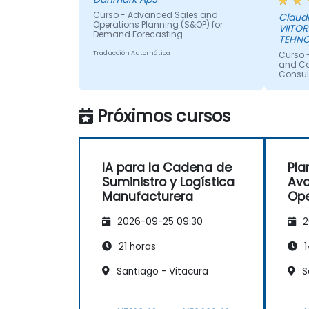
Curso - Advanced Sales and
Claud
Operations Planning (S&OP) for
VIITOR
Demand Forecasting
TEHNO
Traducción Automática
Curso 
and Con
Consul
Traducci
Próximos cursos
IA para la Cadena de
Pla
Suministro y Logística
Ava
Manufacturera
Ope
par
2026-09-25 09:30
2
De
21 horas
1
Santiago - Vitacura
Sa