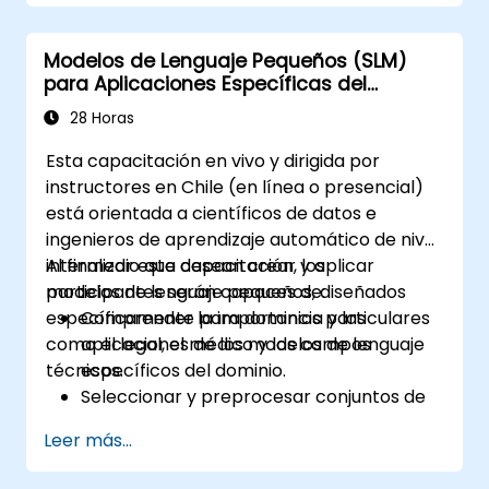
Evaluar y mejorar la efectividad de la
comunicación humano-IA utilizando
Modelos de Lenguaje Pequeños (SLM)
métricas adecuadas.
para Aplicaciones Específicas del
Desplegar interfaces conversacionales
Dominio
escalables e impulsadas por IA con
28 Horas
criterios éticos en escenarios del mundo
Esta capacitación en vivo y dirigida por
real.
instructores en Chile (en línea o presencial)
está orientada a científicos de datos e
ingenieros de aprendizaje automático de nivel
intermedio que desean crear y aplicar
Al finalizar esta capacitación, los
modelos de lenguaje pequeños, diseñados
participantes serán capaces de:
específicamente para dominios particulares
Comprender la importancia y las
como el legal, el médico y los campos
aplicaciones de los modelos de lenguaje
técnicos.
específicos del dominio.
Seleccionar y preprocesar conjuntos de
datos especializados para el
Leer más...
entrenamiento de los modelos.
Entrenar y ajustar finamente (fine-tune)