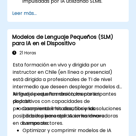
impulsadas por IA utilizando SLMs.
Implementar SLMs en diversos entornos
Leer más...
educativos.
Evaluar la efectividad de los SLMs en los
resultados de aprendizaje.
Modelos de Lenguaje Pequeños (SLM)
para IA en el Dispositivo
21 Horas
Esta formación en vivo y dirigida por un
instructor en Chile (en línea o presencial)
está dirigida a profesionales de TI de nivel
intermedio que deseen desplegar modelos de
lenguaje pequeños directamente en
Al final de esta formación, los participantes
dispositivos con capacidades de
podrán:
procesamiento limitadas, abriendo
Comprender los desafíos y las soluciones
posibilidades para aplicaciones innovadoras
para implementar IA en hardware
en diversos sectores.
compacto.
Optimizar y comprimir modelos de IA