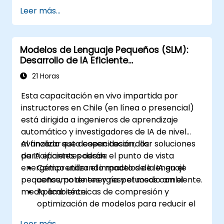
para un despliegue eficiente en el
Leer más...
dispositivo.
Utilizar marcos de trabajo y herramientas
modernos de IA para la implementación
Modelos de Lenguaje Pequeños (SLM):
de modelos en el dispositivo.
Desarrollo de IA Eficiente
Diseñar y desarrollar aplicaciones de IA
Energéticamente
en tiempo real para dispositivos móviles e
21 Horas
IoT.
Esta capacitación en vivo impartida por
Evaluar y garantizar la seguridad y
instructores en Chile (en línea o presencial)
privacidad de los sistemas de IA en el
está dirigida a ingenieros de aprendizaje
dispositivo.
automático y investigadores de IA de nivel
avanzado que deseen desarrollar soluciones
Al finalizar esta capacitación, los
de IA eficientes desde el punto de vista
participantes podrán:
energético utilizando modelos de lenguaje
Comprender el impacto de la IA en el
pequeños, potentes y respetuosos con el
consumo de energía y el medio ambiente.
medio ambiente.
Aplicar técnicas de compresión y
optimización de modelos para reducir el
tamaño y el consumo energético de los
Leer más...