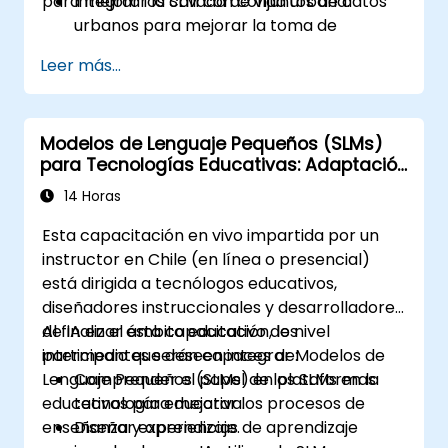
para mejorar la calidad de vida urbana.
Integrar los SLM con conjuntos de datos
urbanos para mejorar la toma de
decisiones.
Leer más...
Desarrollar estrategias para desplegar
SLM en sistemas de gestión urbana.
Evaluar el impacto de los SLM en la
Modelos de Lenguaje Pequeños (SLMs)
planificación urbana y las soluciones para
para Tecnologías Educativas: Adaptación
ciudades inteligentes.
de la IA para el Aprendizaje y el Desarrollo
14 Horas
Esta capacitación en vivo impartida por un
instructor en Chile (en línea o presencial)
está dirigida a tecnólogos educativos,
diseñadores instruccionales y desarrolladores
de IA en el ámbito educativo de nivel
Al finalizar esta capacitación, los
intermedio que deseen integrar Modelos de
participantes serán capaces de:
Lenguaje Pequeños (SLMs) en plataformas
Comprender el papel de los SLMs en la
educativas para mejorar los procesos de
tecnología educativa.
enseñanza y aprendizaje.
Diseñar experiencias de aprendizaje