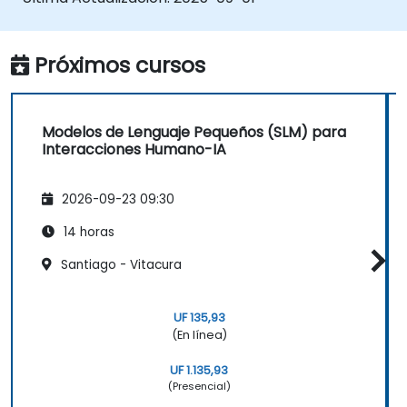
Desplegar SLMs en entornos con recursos
limitados.
Evaluar e interpretar el rendimiento de
Próximos cursos
los SLMs en escenarios del mundo real.
Modelos de Lenguaje Pequeños (SLM) para
Interacciones Humano-IA
2026-09-23 09:30
14 horas
Santiago - Vitacura
UF 135,93
(En línea)
UF 1.135,93
(Presencial)