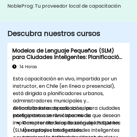
NobleProg: Tu proveedor local de capacitación
Descubra nuestros cursos
Modelos de Lenguaje Pequeños (SLM)
para Ciudades Inteligentes: Planificación
y Gestión Urbana con IA
14 Horas
Esta capacitación en vivo, impartida por un
instructor, en Chile (en línea o presencial),
está dirigida a planificadores urbanos,
administradores municipales y
desarrolladores de soluciones para ciudades
Al finalizar esta capacitación, los
inteligentes con nivel intermedio que desean
participantes serán capaces de:
implementar Modelos de Lenguaje Pequeños
Comprender la aplicación de los SLM en
(SLM) en proyectos de ciudades inteligentes
las ciudades inteligentes.