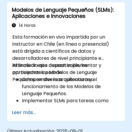
modelos de lenguaje para aplicaciones
Modelos de Lenguaje Pequeños (SLMs):
específicas del dominio.
Aplicaciones e Innovaciones
Evaluar y realizar pruebas comparativas
a los modelos utilizando métricas
14 Horas
relevantes para el dominio.
Esta formación en vivo impartida por un
Desplegar modelos de lenguaje
instructor en Chile (en línea o presencial)
específicos del dominio en escenarios del
está dirigida a científicos de datos y
mundo real.
desarrolladores de nivel principiante e
intermedio que desean implementar y
Al finalizar esta capacitación, los
aprovechar los Modelos de Lenguaje
participantes podrán:
Pequeños en diversas aplicaciones.
Comprender la arquitectura y el
funcionamiento de los Modelos de
Lenguaje Pequeños.
Implementar SLMs para tareas como
generación de texto y análisis de
Leer más...
sentimientos.
Optimizar y ajustar finamente los SLMs
para casos de uso específicos.
Última Actualización:
2025-09-01