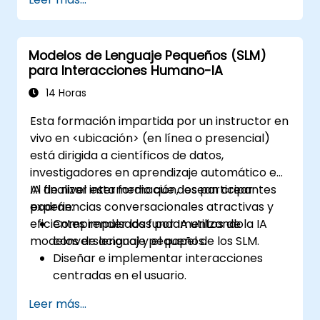
modelos de IA.
Utilizar hardware y marcos de software
eficientes energéticamente para la
Modelos de Lenguaje Pequeños (SLM)
implementación de IA.
para Interacciones Humano-IA
Implementar las mejores prácticas para
el desarrollo sostenible de IA.
14 Horas
Promover y contribuir a prácticas
Esta formación impartida por un instructor en
sostenibles en la industria de la IA.
vivo en <ubicación> (en línea o presencial)
está dirigida a científicos de datos,
investigadores en aprendizaje automático e
IA de nivel intermedio que desean crear
Al finalizar esta formación, los participantes
experiencias conversacionales atractivas y
podrán:
eficientes impulsadas por IA utilizando
Comprender los fundamentos de la IA
modelos de lenguaje pequeños.
conversacional y el papel de los SLM.
Diseñar e implementar interacciones
centradas en el usuario.
Desarrollar y entrenar SLM para
Leer más...
aplicaciones interactivas.