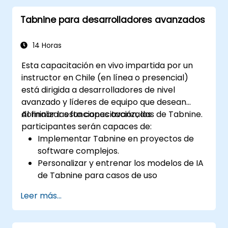
Comprender cómo aprende la IA de
Tabnine para desarrolladores avanzados
Tabnine a partir de su código para
ofrecer sugerencias más precisas.
14 Horas
Esta capacitación en vivo impartida por un
instructor en Chile (en línea o presencial)
está dirigida a desarrolladores de nivel
avanzado y líderes de equipo que desean
dominar las funciones avanzadas de Tabnine.
Al finalizar esta capacitación, los
participantes serán capaces de:
Implementar Tabnine en proyectos de
software complejos.
Personalizar y entrenar los modelos de IA
de Tabnine para casos de uso
específicos.
Leer más...
Integrar Tabnine en los flujos de trabajo
del equipo y las canalizaciones de
desarrollo.