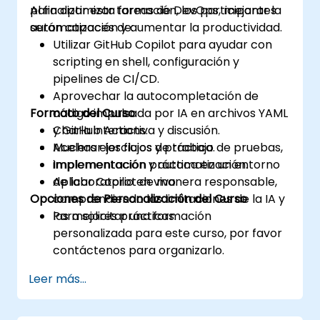
para optimizar tareas de DevOps, mejorar la
Al finalizar esta formación, los participantes
automatización y aumentar la productividad.
serán capaces de:
Utilizar GitHub Copilot para ayudar con
scripting en shell, configuración y
pipelines de CI/CD.
Aprovechar la autocompletación de
Formato del Curso
código impulsada por IA en archivos YAML
y GitHub Actions.
Charla interactiva y discusión.
Acelerar los flujos de trabajo de pruebas,
Muchas ejercicios y práctica.
implementación y automatización.
Implementación práctica en un entorno
Aplicar Copilot de manera responsable,
de laboratorio en vivo.
Opciones de Personalización del Curso
comprendiendo las limitaciones de la IA y
las mejores prácticas.
Para solicitar una formación
personalizada para este curso, por favor
contáctenos para organizarlo.
Leer más...