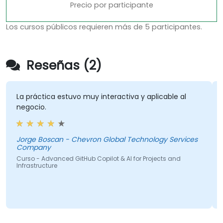
Precio por participante
Los cursos públicos requieren más de 5 participantes.
Reseñas (2)
La práctica estuvo muy interactiva y aplicable al
Ad
negocio.
de
me
de
Jorge Boscan - Chevron Global Technology Services
Company
Curso - Advanced GitHub Copilot & AI for Projects and
Mi
Infrastructure
Cur
Tra