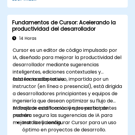
Fundamentos de Cursor: Acelerando la
productividad del desarrollador
14 Horas
Cursor es un editor de código impulsado por
IA, diseñado para mejorar la productividad del
desarrollador mediante sugerencias
inteligentes, ediciones contextuales y
asistencia adaptativa.
Esta formación en vivo, impartida por un
instructor (en línea o presencial), está dirigida
a desarrolladores principiantes y equipos de
ingeniería que desean optimizar su flujo de
trabajo de codificación y aprovechar de
Al finalizar esta formación, los participantes
manera segura las sugerencias de IA para
podrán:
mejorar la eficiencia.
Instalar y configurar Cursor para un uso
óptimo en proyectos de desarrollo.