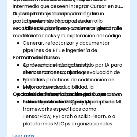
intermedio que deseen integrar Cursor en sus
flujos de trabajo diarios para lograr un
Al completar esta capacitación, los
prototipado más rápido, el desarrollo
participantes serán capaces de:
escalable de pipelines y una mejor gestión de
Utilizar Cursor para acelerar el desarrollo
modelos.
de notebooks y la exploración del código.
Generar, refactorizar y documentar
pipelines de ETL e ingeniería de
Formato del Curso
características.
Aprovechar el código asistido por IA para
Conferencias interactivas y
el entrenamiento, ajuste y evaluación de
demostraciones prácticas.
modelos.
Ejercicios prácticos de codificación en
Mejorar la reproducibilidad, la
entornos en vivo.
Opciones de Personalización del Curso
colaboración y la consistencia operativa
Estudios de caso que integran Cursor con
en los flujos de trabajo de ML.
herramientas de MLOps y pipelines de ML.
Esta capacitación se puede adaptar a
frameworks específicos como
TensorFlow, PyTorch o scikit-learn, o a
plataformas MLOps organizacionales.
Leer más...