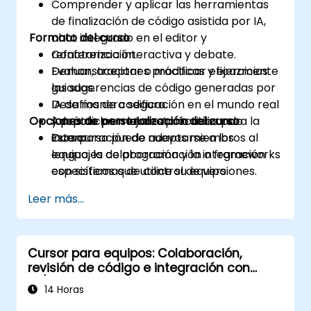
Comprender y aplicar las herramientas
de finalización de código asistida por IA,
Formato del curso
chat integrado en el editor y
refactorización.
Conferencia interactiva y debate.
Evaluar, aceptar o modificar eficazmente
Demonstraciones prácticas y ejercicios
las sugerencias de código generadas por
guiados.
IA de manera segura.
Desafíos de codificación en el mundo real
Opciones de personalización del curso
Adoptar las mejores prácticas para la
y práctica en laboratorio utilizando
incorporación de nuevos miembros al
Cursor.
Este curso puede adaptarse a los
equipo, la colaboración y la integración
lenguajes de programación o frameworks
con sistemas de control de versiones.
específicos que utilice su equipo.
Leer más...
Cursor para equipos: Colaboración,
revisión de código e integración con
CI/CD
14 Horas