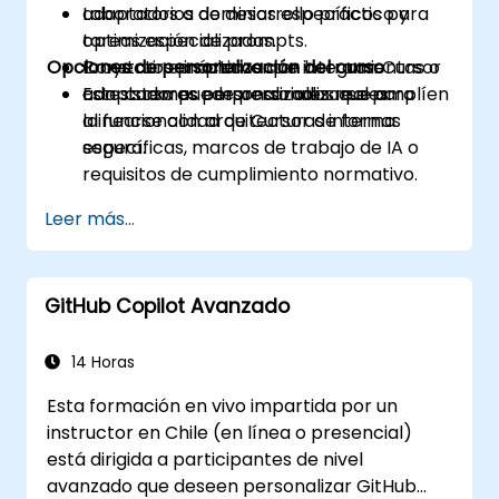
adaptados a dominios específicos para
Laboratorios de desarrollo práctico y
tareas especializadas.
optimización de prompts.
Opciones de personalización del curso
Construir e implementar herramientas o
Proyectos prácticos que integran Cursor
adaptadores personalizados que amplíen
con sistemas empresariales reales.
Este curso puede personalizarse para
la funcionalidad de Cursor de forma
alinearse con arquitecturas internas
segura.
específicas, marcos de trabajo de IA o
requisitos de cumplimiento normativo.
Leer más...
GitHub Copilot Avanzado
14 Horas
Esta formación en vivo impartida por un
instructor en Chile (en línea o presencial)
está dirigida a participantes de nivel
avanzado que deseen personalizar GitHub