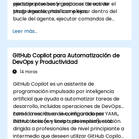
ejecutar pruebas y gestionar tareas de
participantes serán capaces de activar el
programación más complejas.
Modo Agente, planificar e iterar dentro del
bucle del agente, ejecutar comandos de
terminal e implementar gobernanza
Leer más...
empresarial.
GitHub Copilot para Automatización de
DevOps y Productividad
14 Horas
GitHub Copilot es un asistente de
programación impulsado por inteligencia
artificial que ayuda a automatizar tareas de
desarrollo, incluidas operaciones de DevOps
como la escritura de configuraciones YAML,
Esta formación en vivo, impartida por
GitHub Actions y scripts de implementación.
instructores (en línea o presencial), está
dirigida a profesionales de nivel principiante a
intermedio que deseen utilizar GitHub Copilot