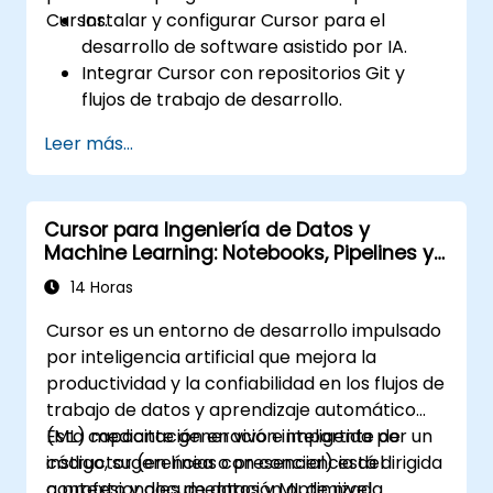
Cursor.
Instalar y configurar Cursor para el
desarrollo de software asistido por IA.
Integrar Cursor con repositorios Git y
flujos de trabajo de desarrollo.
Utilizar lenguaje natural para generar,
Leer más...
depurar y optimizar código.
Aprovechar las capacidades de IA para la
refactorización, documentación y
Cursor para Ingeniería de Datos y
pruebas.
Machine Learning: Notebooks, Pipelines y
Model Ops
14 Horas
Cursor es un entorno de desarrollo impulsado
por inteligencia artificial que mejora la
productividad y la confiabilidad en los flujos de
trabajo de datos y aprendizaje automático
(ML) mediante generación inteligente de
Esta capacitación en vivo e impartida por un
código, sugerencias con conciencia del
instructor (en línea o presencial) está dirigida
contexto y documentación optimizada.
a profesionales de datos y ML de nivel