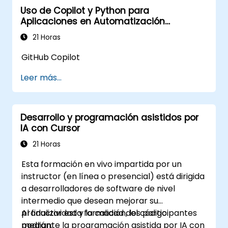
Uso de Copilot y Python para
Aplicaciones en Automatización
Industrial
21 Horas
GitHub Copilot
Leer más...
Desarrollo y programación asistidos por
IA con Cursor
21 Horas
Esta formación en vivo impartida por un
instructor (en línea o presencial) está dirigida
a desarrolladores de software de nivel
intermedio que desean mejorar su
productividad y la calidad del código
Al finalizar esta formación, los participantes
mediante la programación asistida por IA con
podrán: