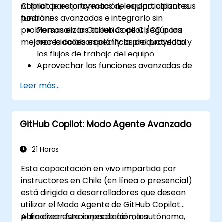
Copilot para proyectos de equipo, utilizar sus
Al final de esta formación, los participantes
funciones avanzadas e integrarlo sin
podrán:
problemas en las tuberías de CI/CD para
Personalizar GitHub Copilot según las
mejorar la colaboración y la productividad.
necesidades específicas del proyecto y
los flujos de trabajo del equipo.
Aprovechar las funciones avanzadas de
Copilot para tareas de codificación
Leer más...
complejas.
Integrar GitHub Copilot en las tuberías de
CI/CD y entornos colaborativos.
GitHub Copilot: Modo Agente Avanzado
Optimizar la colaboración del equipo
utilizando herramientas con IA.
Administrar y solucionar problemas
21 Horas
relacionados con la configuración y los
Esta capacitación en vivo impartida por
permisos de Copilot de manera efectiva.
instructores en Chile (en línea o presencial)
está dirigida a desarrolladores que desean
utilizar el Modo Agente de GitHub Copilot
para crear funciones de forma autónoma,
Al finalizar esta capacitación, los