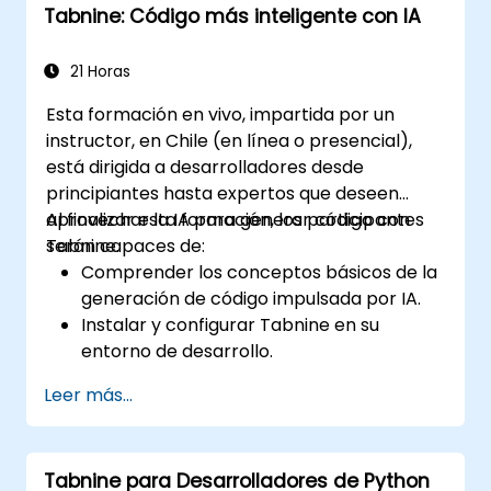
Tabnine: Código más inteligente con IA
Mejorar la calidad del código y acelerar
los ciclos de desarrollo mediante las
perspectivas proporcionadas por
21 Horas
Tabnine.
Esta formación en vivo, impartida por un
instructor, en Chile (en línea o presencial),
está dirigida a desarrolladores desde
principiantes hasta expertos que deseen
aprovechar la IA para generar código con
Al finalizar esta formación, los participantes
Tabnine.
serán capaces de:
Comprender los conceptos básicos de la
generación de código impulsada por IA.
Instalar y configurar Tabnine en su
entorno de desarrollo.
Utilizar Tabnine para completar código y
Leer más...
corregir errores de manera eficiente.
Crear y entrenar modelos de IA
personalizados con Tabnine para tareas
Tabnine para Desarrolladores de Python
especializadas.