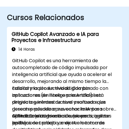
Cursos Relacionados
GitHub Copilot Avanzado e IA para
Proyectos e Infraestructura
14 Horas
GitHub Copilot es una herramienta de
autocompletado de código impulsada por
inteligencia artificial que ayuda a acelerar el
desarrollo, mejorando al mismo tiempo la
calidad y la productividad. Combinado con
Esta formación en vivo dirigida por
aplicaciones de Inteligencia Artificial en
instructores (en línea o presencial) está
proyectos, infraestructura y software, los
dirigida a gerentes de nivel avanzado que
gerentes pueden aprovechar la IA para
desean profundizar sus conocimientos sobre
optimizar la asignación de recursos, agilizar
GitHub Copilot mientras exploran
Al finalizar esta formación, los participantes
los flujos de trabajo y mejorar la toma de
aplicaciones prácticas de IA en entornos
podrán: