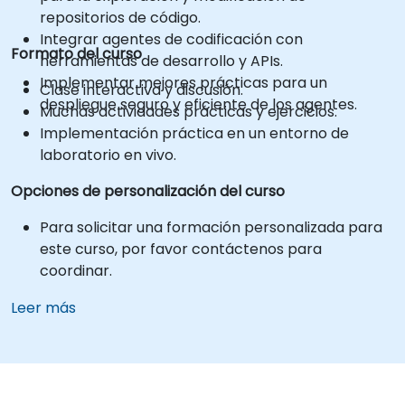
repositorios de código.
Integrar agentes de codificación con
Formato del curso
herramientas de desarrollo y APIs.
Implementar mejores prácticas para un
Clase interactiva y discusión.
despliegue seguro y eficiente de los agentes.
Muchas actividades prácticas y ejercicios.
Implementación práctica en un entorno de
laboratorio en vivo.
Opciones de personalización del curso
Para solicitar una formación personalizada para
este curso, por favor contáctenos para
coordinar.
Leer más