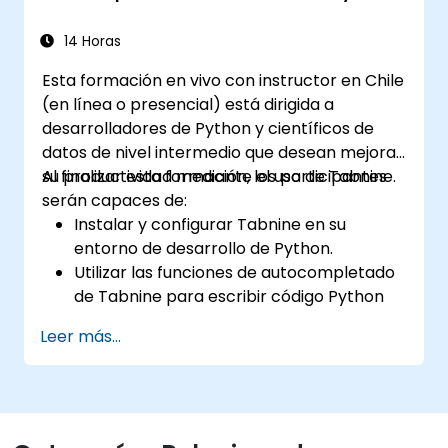
14 Horas
Esta formación en vivo con instructor en Chile
(en línea o presencial) está dirigida a
desarrolladores de Python y científicos de
datos de nivel intermedio que desean mejorar
su productividad mediante el uso de Tabnine.
Al finalizar esta formación, los participantes
serán capaces de:
Instalar y configurar Tabnine en su
entorno de desarrollo de Python.
Utilizar las funciones de autocompletado
de Tabnine para escribir código Python
de manera más eficiente.
Leer más...
Personalizar el comportamiento de
Tabnine según su estilo de codificación y
las necesidades del proyecto.
Comprender cómo funciona el modelo de
IA de Tabnine específicamente con