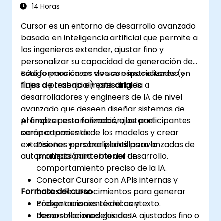
Personalizadas
14 Horas
Cursor es un entorno de desarrollo avanzado
basado en inteligencia artificial que permite a
los ingenieros extender, ajustar fino y
personalizar su capacidad de generación de
código para casos de uso especializados y
Esta formación en vivo con instructores (en
flujos de trabajo empresariales.
línea o presencial) está dirigida a
desarrolladores y engineers de IA de nivel
avanzado que deseen diseñar sistemas de
prompts personalizados, ajustar el
Al finalizar esta formación, los participantes
comportamiento de los modelos y crear
serán capaces de:
extensiones personalizadas para la
Diseñar y probar plantillas avanzadas de
automatización interna del desarrollo.
prompts para obtener un
comportamiento preciso de la IA.
Conectar Cursor con APIs internas y
Formato del curso
bases de conocimientos para generar
código consciente del contexto.
Presentaciones técnicas y
Desarrollar modelos de IA ajustados fino o
demostraciones guiadas.