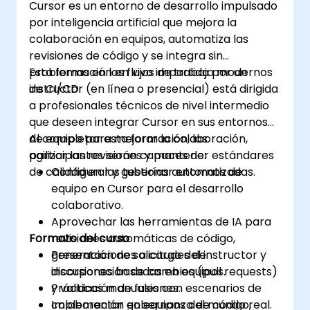
Cursor es un entorno de desarrollo impulsado
por inteligencia artificial que mejora la
colaboración en equipos, automatiza las
revisiones de código y se integra sin
problemas en los flujos de trabajo modernos
Esta formación en vivo impartida por un
de CI/CD.
instructor (en línea o presencial) está dirigida
a profesionales técnicos de nivel intermedio
que deseen integrar Cursor en sus entornos
de equipo para mejorar la colaboración,
Al completar esta formación, los
agilizar las revisiones y mantener estándares
participantes serán capaces de:
de calidad en las tuberías automatizadas.
Configurar y gestionar entornos de
equipo en Cursor para el desarrollo
colaborativo.
Aprovechar las herramientas de IA para
Formato del curso
revisiones automáticas de código,
generación de solicitudes de
Presentaciones a cargo del instructor y
incorporación de cambios (pull requests)
discusiones basadas en equipos.
y validación de fusiones.
Prácticas manuales con escenarios de
Implementar gobernanza de código,
colaboración en equipos del mundo real.