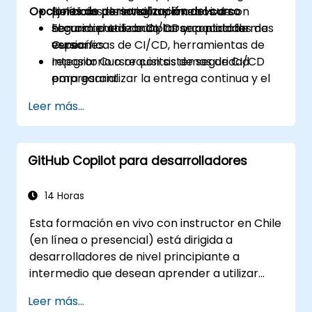
Opciones de personalización del curso
políticas de revisión y marcos de
Ejercicios de integración en vivo con
seguridad utilizando las capacidades de
herramientas de CI/CD y control de
El curso puede adaptarse a plataformas
Cursor.
versiones.
específicas de CI/CD, herramientas de
Integrar Cursor con sistemas de CI/CD
repositorio o requisitos de seguridad
para garantizar la entrega continua y el
empresarial.
cumplimiento de estándares de calidad
Leer más...
consistentes.
GitHub Copilot para desarrolladores
14 Horas
Esta formación en vivo con instructor en Chile
(en línea o presencial) está dirigida a
desarrolladores de nivel principiante a
intermedio que desean aprender a utilizar
eficazmente las capacidades de GitHub
Leer más...
Copilot dentro de flujos de trabajo de