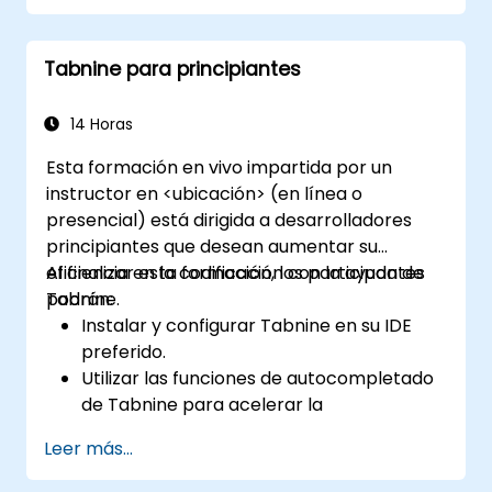
desarrollo modernos.
Tabnine para principiantes
14 Horas
Esta formación en vivo impartida por un
instructor en <ubicación> (en línea o
presencial) está dirigida a desarrolladores
principiantes que desean aumentar su
eficiencia en la codificación con la ayuda de
Al finalizar esta formación, los participantes
Tabnine.
podrán:
Instalar y configurar Tabnine en su IDE
preferido.
Utilizar las funciones de autocompletado
de Tabnine para acelerar la
programación.
Leer más...
Personalizar la configuración de Tabnine
para obtener la mejor asistencia.